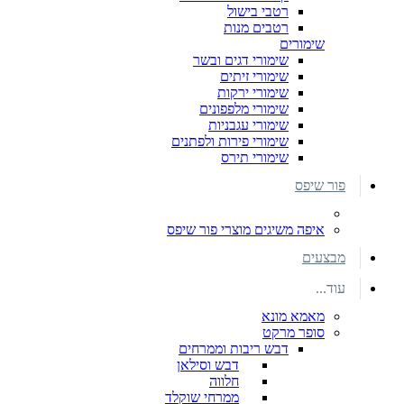
רטבי בישול
רטבים מנות
שימורים
שימורי דגים ובשר
שימורי זיתים
שימורי ירקות
שימורי מלפפונים
שימורי עגבניות
שימורי פירות ולפתנים
שימורי תירס
פור שיפס
איפה משיגים מוצרי פור שיפס
מבצעים
עוד...
מאמא מונא
סופר מרקט
דבש ריבות וממרחים
דבש וסילאן
חלווה
ממרחי שוקלד