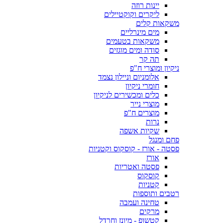
יינות רוזה
ליקרים וקוקטיילים
משקאות קלים
מים מינרליים
משקאות בטעמים
סודה ומים מוגזים
תה קר
ניקיון ומוצרי ח"פ
אלומניום וניילון נצמד
חומרי ניקיון
כלים ומכשירים לניקיון
מוצרי נייר
מוצרים ח"פ
נרות
שקיות אשפה
פחם ומנגל
פסטה - אורז - קוסקוס וקטניות
אורז
פסטה ואטריות
קוסקוס
קטניות
רטבים ותוספות
טחינה ועמבה
מרקים
קטשופ - מיונז וחרדל