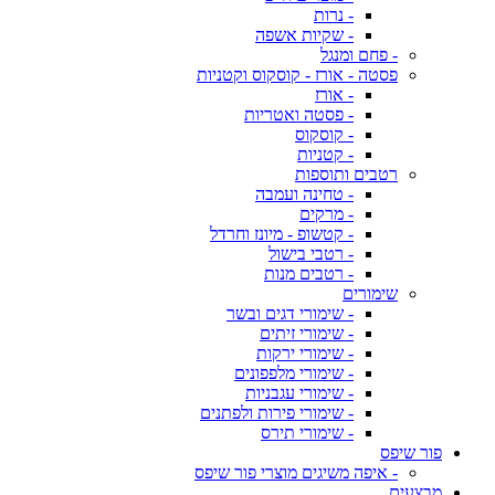
- נרות
- שקיות אשפה
- פחם ומנגל
פסטה - אורז - קוסקוס וקטניות
- אורז
- פסטה ואטריות
- קוסקוס
- קטניות
רטבים ותוספות
- טחינה ועמבה
- מרקים
- קטשופ - מיונז וחרדל
- רטבי בישול
- רטבים מנות
שימורים
- שימורי דגים ובשר
- שימורי זיתים
- שימורי ירקות
- שימורי מלפפונים
- שימורי עגבניות
- שימורי פירות ולפתנים
- שימורי תירס
פור שיפס
- איפה משיגים מוצרי פור שיפס
מבצעים