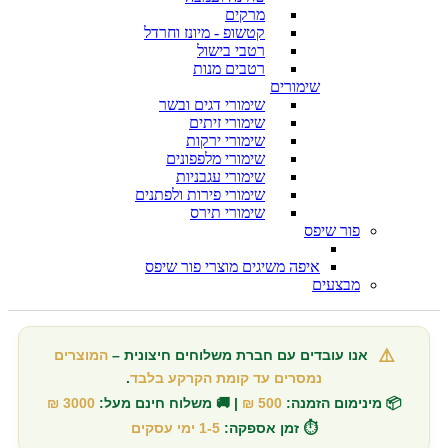
מרקים
קטשופ - מיונז וחרדל
רטבי בישול
רטבים מנות
שימורים
שימורי דגים ובשר
שימורי זיתים
שימורי ירקות
שימורי מלפפונים
שימורי עגבניות
שימורי פירות ולפתנים
שימורי תירס
פור שיפס
איפה משיגים מוצרי פור שיפס
מבצעים
⚠️
אנו עובדים עם חברת משלוחים חיצונית –
המוצרים
נמסרים עד קומת הקרקע בלבד
.
📦 מינימום הזמנה:
500 ₪
| 🚚 משלוח חינם מעל:
3000 ₪
⏱️ זמן אספקה:
1-5 ימי עסקים