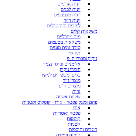
יינות אדומים
יינות לבנים
יינות מבעבעים
יינות רוזה
ליקרים וקוקטיילים
משקאות קלים
מים מינרליים
משקאות בטעמים
סודה ומים מוגזים
תה קר
ניקיון ומוצרי ח"פ
אלומניום וניילון נצמד
חומרי ניקיון
כלים ומכשירים לניקיון
מוצרי נייר
מוצרים ח"פ
נרות
שקיות אשפה
פחם ומנגל
פסטה - אורז - קוסקוס וקטניות
אורז
פסטה ואטריות
קוסקוס
קטניות
רטבים ותוספות
טחינה ועמבה