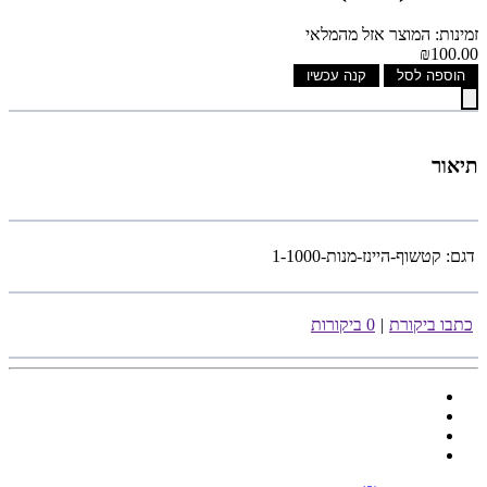
זמינות: המוצר אזל מהמלאי
₪100.00
הוספה לסל
קנה עכשיו
תיאור
דגם:
קטשוף-היינז-מנות-1-1000
כתבו ביקורת
|
0 ביקורות