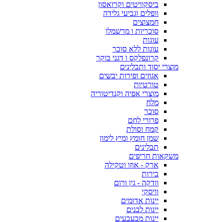
ביסקוויטים וקרואסון
וופלים וגביעי גלידה
חמצוצים
סוכריות ו מרשמלו
עוגות
עוגות ללא סוכר
קרונפלקס ו דגני בוקר
מוצרי יסוד ותבלינים
אגוזים ופירות יבשים
טורטיות
מוצרי אפיה וקנדיטוריה
מלח
סוכר
פרורי לחם
קמח וסולת
שמן חומץ ומיץ לימון
תבלינים
משקאות חריפים
ארק - אוזו וטקילה
בירות
וודקה - גין ורום
וויסקי
יינות אדומים
יינות לבנים
יינות מבעבעים