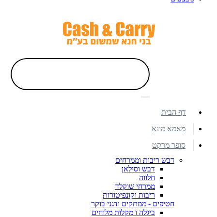
דף הבית
מאמא מונא
סופר מרקט
דבש ריבות וממרחים
דבש וסילאן
חלווה
ממרחי שוקלד
ריבות וקונפיטורות
חטיפים - ממתקים ודגני בוקר
ביגלה ו מקלות מלוחים