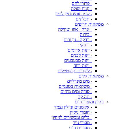
- פרורי לחם
- קמח וסולת
- שמן חומץ ומיץ לימון
- תבלינים
משקאות חריפים
- ארק - אוזו וטקילה
- בירות
- וודקה - גין ורום
- וויסקי
- יינות אדומים
- יינות לבנים
- יינות מבעבעים
- יינות רוזה
- ליקרים וקוקטיילים
משקאות קלים
- מים מינרליים
- משקאות בטעמים
- סודה ומים מוגזים
- תה קר
ניקיון ומוצרי ח"פ
- אלומניום וניילון נצמד
- חומרי ניקיון
- כלים ומכשירים לניקיון
- מוצרי נייר
- מוצרים ח"פ