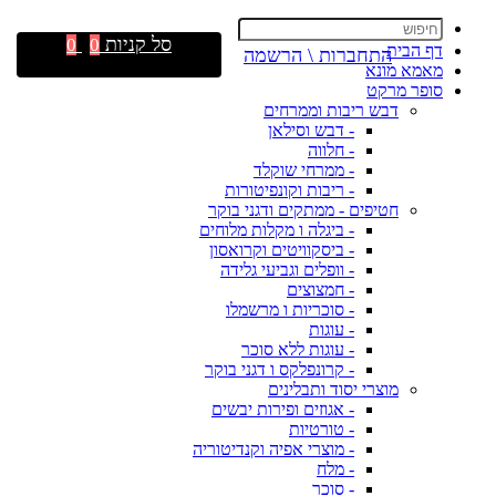
סל קניות
0
0
דף הבית
התחברות \ הרשמה
מאמא מונא
סופר מרקט
דבש ריבות וממרחים
- דבש וסילאן
- חלווה
- ממרחי שוקלד
- ריבות וקונפיטורות
חטיפים - ממתקים ודגני בוקר
- ביגלה ו מקלות מלוחים
- ביסקוויטים וקרואסון
- וופלים וגביעי גלידה
- חמצוצים
- סוכריות ו מרשמלו
- עוגות
- עוגות ללא סוכר
- קרונפלקס ו דגני בוקר
מוצרי יסוד ותבלינים
- אגוזים ופירות יבשים
- טורטיות
- מוצרי אפיה וקנדיטוריה
- מלח
- סוכר