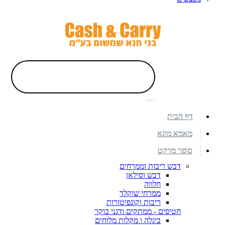
דף הבית
מאמא מונא
סופר מרקט
דבש ריבות וממרחים
דבש וסילאן
חלווה
ממרחי שוקלד
ריבות וקונפיטורות
חטיפים - ממתקים ודגני בוקר
ביגלה ו מקלות מלוחים