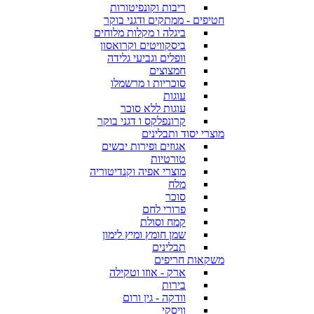
ריבות וקונפיטורות
חטיפים - ממתקים ודגני בוקר
ביגלה ו מקלות מלוחים
ביסקוויטים וקרואסון
וופלים וגביעי גלידה
חמצוצים
סוכריות ו מרשמלו
עוגות
עוגות ללא סוכר
קרונפלקס ו דגני בוקר
מוצרי יסוד ותבלינים
אגוזים ופירות יבשים
טורטיות
מוצרי אפיה וקנדיטוריה
מלח
סוכר
פרורי לחם
קמח וסולת
שמן חומץ ומיץ לימון
תבלינים
משקאות חריפים
ארק - אוזו וטקילה
בירות
וודקה - גין ורום
וויסקי