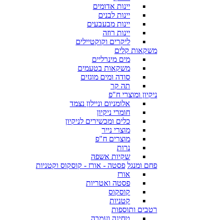
יינות אדומים
יינות לבנים
יינות מבעבעים
יינות רוזה
ליקרים וקוקטיילים
משקאות קלים
מים מינרליים
משקאות בטעמים
סודה ומים מוגזים
תה קר
ניקיון ומוצרי ח"פ
אלומניום וניילון נצמד
חומרי ניקיון
כלים ומכשירים לניקיון
מוצרי נייר
מוצרים ח"פ
נרות
שקיות אשפה
פחם ומנגל
פסטה - אורז - קוסקוס וקטניות
אורז
פסטה ואטריות
קוסקוס
קטניות
רטבים ותוספות
טחינה ועמבה