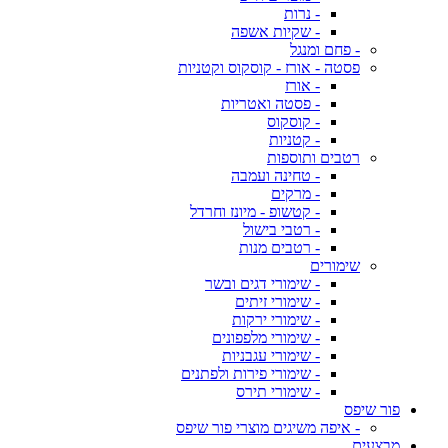
- נרות
- שקיות אשפה
- פחם ומנגל
פסטה - אורז - קוסקוס וקטניות
- אורז
- פסטה ואטריות
- קוסקוס
- קטניות
רטבים ותוספות
- טחינה ועמבה
- מרקים
- קטשופ - מיונז וחרדל
- רטבי בישול
- רטבים מנות
שימורים
- שימורי דגים ובשר
- שימורי זיתים
- שימורי ירקות
- שימורי מלפפונים
- שימורי עגבניות
- שימורי פירות ולפתנים
- שימורי תירס
פור שיפס
- איפה משיגים מוצרי פור שיפס
מבצעים