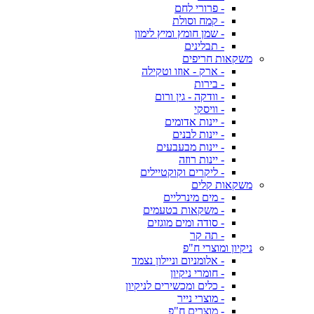
- פרורי לחם
- קמח וסולת
- שמן חומץ ומיץ לימון
- תבלינים
משקאות חריפים
- ארק - אוזו וטקילה
- בירות
- וודקה - גין ורום
- וויסקי
- יינות אדומים
- יינות לבנים
- יינות מבעבעים
- יינות רוזה
- ליקרים וקוקטיילים
משקאות קלים
- מים מינרליים
- משקאות בטעמים
- סודה ומים מוגזים
- תה קר
ניקיון ומוצרי ח"פ
- אלומניום וניילון נצמד
- חומרי ניקיון
- כלים ומכשירים לניקיון
- מוצרי נייר
- מוצרים ח"פ