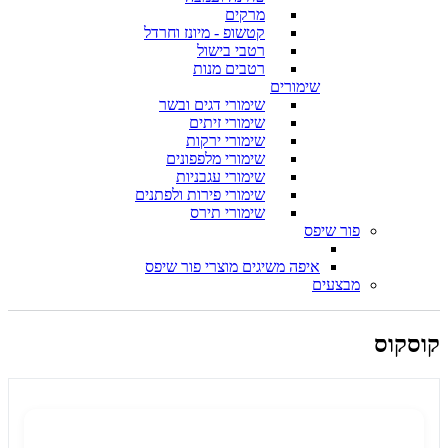
מרקים
קטשופ - מיונז וחרדל
רטבי בישול
רטבים מנות
שימורים
שימורי דגים ובשר
שימורי זיתים
שימורי ירקות
שימורי מלפפונים
שימורי עגבניות
שימורי פירות ולפתנים
שימורי תירס
פור שיפס
איפה משיגים מוצרי פור שיפס
מבצעים
קוסקוס