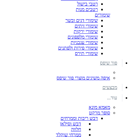
רטבי בישול
רטבים מנות
שימורים
שימורי דגים ובשר
שימורי זיתים
שימורי ירקות
שימורי מלפפונים
שימורי עגבניות
שימורי פירות ולפתנים
שימורי תירס
פור שיפס
איפה משיגים מוצרי פור שיפס
מבצעים
עוד...
מאמא מונא
סופר מרקט
דבש ריבות וממרחים
דבש וסילאן
חלווה
ממרחי שוקלד