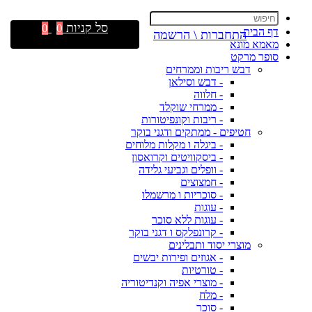
סל קניות
0
0
דף הבית
התחברות \ הרשמה
מאמא מונא
סופר מרקט
דבש ריבות וממרחים
- דבש וסילאן
- חלווה
- ממרחי שוקלד
- ריבות וקונפיטורות
חטיפים - ממתקים ודגני בוקר
- ביגלה ו מקלות מלוחים
- ביסקוויטים וקרואסון
- וופלים וגביעי גלידה
- חמצוצים
- סוכריות ו מרשמלו
- עוגות
- עוגות ללא סוכר
- קרונפלקס ו דגני בוקר
מוצרי יסוד ותבלינים
- אגוזים ופירות יבשים
- טורטיות
- מוצרי אפיה וקנדיטוריה
- מלח
- סוכר