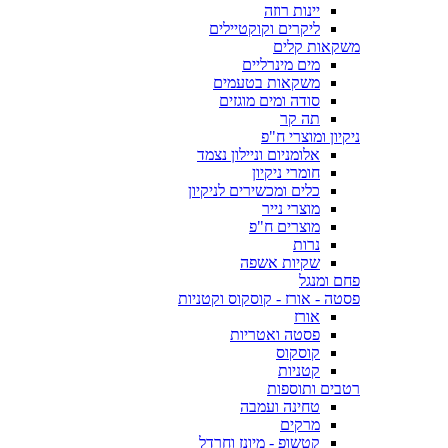
יינות רוזה
ליקרים וקוקטיילים
משקאות קלים
מים מינרליים
משקאות בטעמים
סודה ומים מוגזים
תה קר
ניקיון ומוצרי ח"פ
אלומניום וניילון נצמד
חומרי ניקיון
כלים ומכשירים לניקיון
מוצרי נייר
מוצרים ח"פ
נרות
שקיות אשפה
פחם ומנגל
פסטה - אורז - קוסקוס וקטניות
אורז
פסטה ואטריות
קוסקוס
קטניות
רטבים ותוספות
טחינה ועמבה
מרקים
קטשופ - מיונז וחרדל