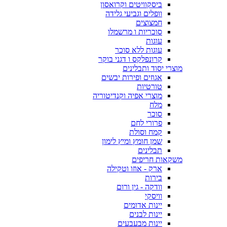
ביסקוויטים וקרואסון
וופלים וגביעי גלידה
חמצוצים
סוכריות ו מרשמלו
עוגות
עוגות ללא סוכר
קרונפלקס ו דגני בוקר
מוצרי יסוד ותבלינים
אגוזים ופירות יבשים
טורטיות
מוצרי אפיה וקנדיטוריה
מלח
סוכר
פרורי לחם
קמח וסולת
שמן חומץ ומיץ לימון
תבלינים
משקאות חריפים
ארק - אוזו וטקילה
בירות
וודקה - גין ורום
וויסקי
יינות אדומים
יינות לבנים
יינות מבעבעים