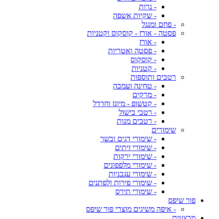
- נרות
- שקיות אשפה
- פחם ומנגל
פסטה - אורז - קוסקוס וקטניות
- אורז
- פסטה ואטריות
- קוסקוס
- קטניות
רטבים ותוספות
- טחינה ועמבה
- מרקים
- קטשופ - מיונז וחרדל
- רטבי בישול
- רטבים מנות
שימורים
- שימורי דגים ובשר
- שימורי זיתים
- שימורי ירקות
- שימורי מלפפונים
- שימורי עגבניות
- שימורי פירות ולפתנים
- שימורי תירס
פור שיפס
- איפה משיגים מוצרי פור שיפס
מבצעים