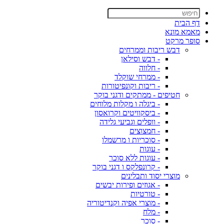
דף הבית
מאמא מונא
סופר מרקט
דבש ריבות וממרחים
- דבש וסילאן
- חלווה
- ממרחי שוקלד
- ריבות וקונפיטורות
חטיפים - ממתקים ודגני בוקר
- ביגלה ו מקלות מלוחים
- ביסקוויטים וקרואסון
- וופלים וגביעי גלידה
- חמצוצים
- סוכריות ו מרשמלו
- עוגות
- עוגות ללא סוכר
- קרונפלקס ו דגני בוקר
מוצרי יסוד ותבלינים
- אגוזים ופירות יבשים
- טורטיות
- מוצרי אפיה וקנדיטוריה
- מלח
- סוכר