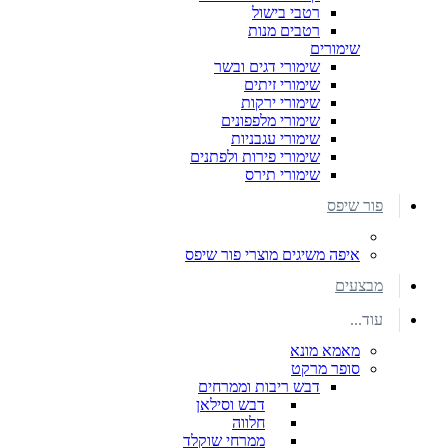
רטבי בישול
רטבים מנות
שימורים
שימורי דגים ובשר
שימורי זיתים
שימורי ירקות
שימורי מלפפונים
שימורי עגבניות
שימורי פירות ולפתנים
שימורי תירס
פור שיפס
איפה משיגים מוצרי פור שיפס
מבצעים
עוד...
מאמא מונא
סופר מרקט
דבש ריבות וממרחים
דבש וסילאן
חלווה
ממרחי שוקלד