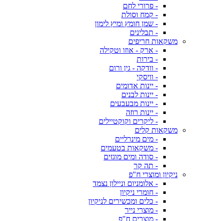
- פרורי לחם
- קמח וסולת
- שמן חומץ ומיץ לימון
- תבלינים
משקאות חריפים
- ארק - אוזו וטקילה
- בירות
- וודקה - גין ורום
- וויסקי
- יינות אדומים
- יינות לבנים
- יינות מבעבעים
- יינות רוזה
- ליקרים וקוקטיילים
משקאות קלים
- מים מינרליים
- משקאות בטעמים
- סודה ומים מוגזים
- תה קר
ניקיון ומוצרי ח"פ
- אלומניום וניילון נצמד
- חומרי ניקיון
- כלים ומכשירים לניקיון
- מוצרי נייר
- מוצרים ח"פ