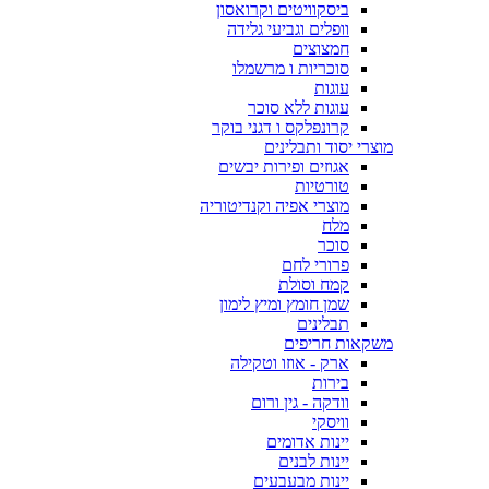
ביסקוויטים וקרואסון
וופלים וגביעי גלידה
חמצוצים
סוכריות ו מרשמלו
עוגות
עוגות ללא סוכר
קרונפלקס ו דגני בוקר
מוצרי יסוד ותבלינים
אגוזים ופירות יבשים
טורטיות
מוצרי אפיה וקנדיטוריה
מלח
סוכר
פרורי לחם
קמח וסולת
שמן חומץ ומיץ לימון
תבלינים
משקאות חריפים
ארק - אוזו וטקילה
בירות
וודקה - גין ורום
וויסקי
יינות אדומים
יינות לבנים
יינות מבעבעים