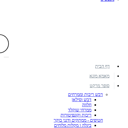
דף הבית
מאמא מונא
סופר מרקט
דבש ריבות וממרחים
דבש וסילאן
חלווה
ממרחי שוקלד
ריבות וקונפיטורות
חטיפים - ממתקים ודגני בוקר
ביגלה ו מקלות מלוחים