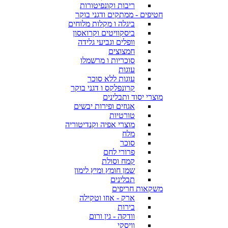
ריבות וקונפיטורות
חטיפים - ממתקים ודגני בוקר
ביגלה ו מקלות מלוחים
ביסקוויטים וקרואסון
וופלים וגביעי גלידה
חמצוצים
סוכריות ו מרשמלו
עוגות
עוגות ללא סוכר
קרונפלקס ו דגני בוקר
מוצרי יסוד ותבלינים
אגוזים ופירות יבשים
טורטיות
מוצרי אפיה וקנדיטוריה
מלח
סוכר
פרורי לחם
קמח וסולת
שמן חומץ ומיץ לימון
תבלינים
משקאות חריפים
ארק - אוזו וטקילה
בירות
וודקה - גין ורום
וויסקי