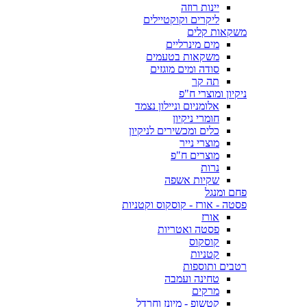
יינות רוזה
ליקרים וקוקטיילים
משקאות קלים
מים מינרליים
משקאות בטעמים
סודה ומים מוגזים
תה קר
ניקיון ומוצרי ח"פ
אלומניום וניילון נצמד
חומרי ניקיון
כלים ומכשירים לניקיון
מוצרי נייר
מוצרים ח"פ
נרות
שקיות אשפה
פחם ומנגל
פסטה - אורז - קוסקוס וקטניות
אורז
פסטה ואטריות
קוסקוס
קטניות
רטבים ותוספות
טחינה ועמבה
מרקים
קטשופ - מיונז וחרדל