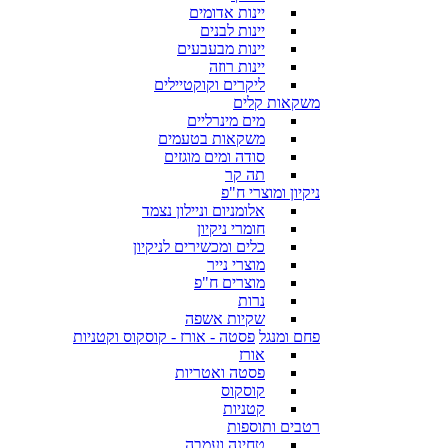
יינות אדומים
יינות לבנים
יינות מבעבעים
יינות רוזה
ליקרים וקוקטיילים
משקאות קלים
מים מינרליים
משקאות בטעמים
סודה ומים מוגזים
תה קר
ניקיון ומוצרי ח"פ
אלומניום וניילון נצמד
חומרי ניקיון
כלים ומכשירים לניקיון
מוצרי נייר
מוצרים ח"פ
נרות
שקיות אשפה
פחם ומנגל
פסטה - אורז - קוסקוס וקטניות
אורז
פסטה ואטריות
קוסקוס
קטניות
רטבים ותוספות
טחינה ועמבה