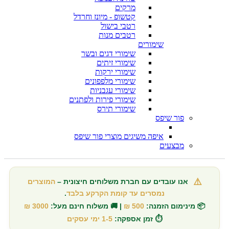
מרקים
קטשופ - מיונז וחרדל
רטבי בישול
רטבים מנות
שימורים
שימורי דגים ובשר
שימורי זיתים
שימורי ירקות
שימורי מלפפונים
שימורי עגבניות
שימורי פירות ולפתנים
שימורי תירס
פור שיפס
איפה משיגים מוצרי פור שיפס
מבצעים
⚠️
אנו עובדים עם חברת משלוחים חיצונית –
המוצרים
נמסרים עד קומת הקרקע בלבד
.
📦 מינימום הזמנה:
500 ₪
| 🚚 משלוח חינם מעל:
3000 ₪
⏱️ זמן אספקה:
1-5 ימי עסקים