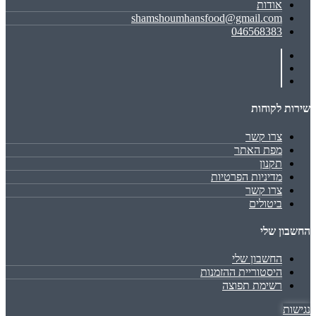
אודות
shamshoumhansfood@gmail.com
046568383
שירות לקוחות
צרו קשר
מפת האתר
תקנון
מדיניות הפרטיות
צרו קשר
ביטולים
החשבון שלי
החשבון שלי
היסטוריית ההזמנות
רשימת תפוצה
נגישות