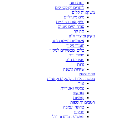
יינות רוזה
ליקרים וקוקטיילים
משקאות קלים
מים מינרליים
משקאות בטעמים
סודה ומים מוגזים
תה קר
ניקיון ומוצרי ח"פ
אלומניום וניילון נצמד
חומרי ניקיון
כלים ומכשירים לניקיון
מוצרי נייר
מוצרים ח"פ
נרות
שקיות אשפה
פחם ומנגל
פסטה - אורז - קוסקוס וקטניות
אורז
פסטה ואטריות
קוסקוס
קטניות
רטבים ותוספות
טחינה ועמבה
מרקים
קטשופ - מיונז וחרדל