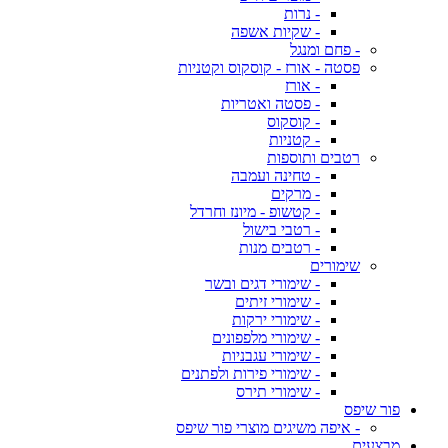
- נרות
- שקיות אשפה
- פחם ומנגל
פסטה - אורז - קוסקוס וקטניות
- אורז
- פסטה ואטריות
- קוסקוס
- קטניות
רטבים ותוספות
- טחינה ועמבה
- מרקים
- קטשופ - מיונז וחרדל
- רטבי בישול
- רטבים מנות
שימורים
- שימורי דגים ובשר
- שימורי זיתים
- שימורי ירקות
- שימורי מלפפונים
- שימורי עגבניות
- שימורי פירות ולפתנים
- שימורי תירס
פור שיפס
- איפה משיגים מוצרי פור שיפס
מבצעים