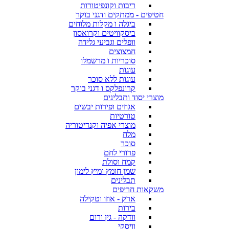
ריבות וקונפיטורות
חטיפים - ממתקים ודגני בוקר
ביגלה ו מקלות מלוחים
ביסקוויטים וקרואסון
וופלים וגביעי גלידה
חמצוצים
סוכריות ו מרשמלו
עוגות
עוגות ללא סוכר
קרונפלקס ו דגני בוקר
מוצרי יסוד ותבלינים
אגוזים ופירות יבשים
טורטיות
מוצרי אפיה וקנדיטוריה
מלח
סוכר
פרורי לחם
קמח וסולת
שמן חומץ ומיץ לימון
תבלינים
משקאות חריפים
ארק - אוזו וטקילה
בירות
וודקה - גין ורום
וויסקי