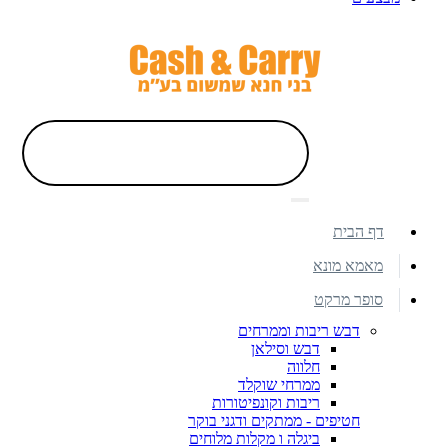
דף הבית
מאמא מונא
סופר מרקט
דבש ריבות וממרחים
דבש וסילאן
חלווה
ממרחי שוקלד
ריבות וקונפיטורות
חטיפים - ממתקים ודגני בוקר
ביגלה ו מקלות מלוחים