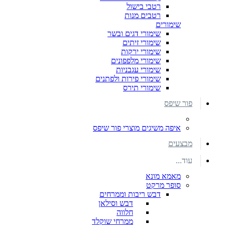
רטבי בישול
רטבים מנות
שימורים
שימורי דגים ובשר
שימורי זיתים
שימורי ירקות
שימורי מלפפונים
שימורי עגבניות
שימורי פירות ולפתנים
שימורי תירס
פור שיפס
איפה משיגים מוצרי פור שיפס
מבצעים
עוד...
מאמא מונא
סופר מרקט
דבש ריבות וממרחים
דבש וסילאן
חלווה
ממרחי שוקלד