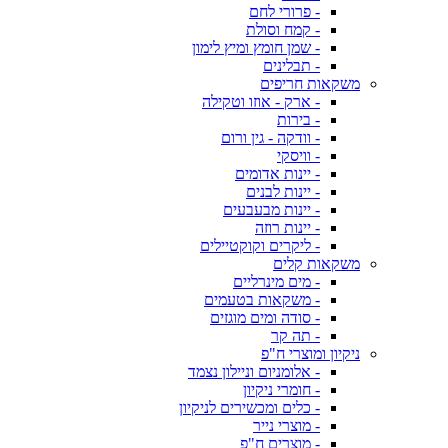
- פרורי לחם
- קמח וסולת
- שמן חומץ ומיץ לימון
- תבלינים
משקאות חריפים
- ארק - אוזו וטקילה
- בירות
- וודקה - גין ורום
- וויסקי
- יינות אדומים
- יינות לבנים
- יינות מבעבעים
- יינות רוזה
- ליקרים וקוקטיילים
משקאות קלים
- מים מינרליים
- משקאות בטעמים
- סודה ומים מוגזים
- תה קר
ניקיון ומוצרי ח"פ
- אלומניום וניילון נצמד
- חומרי ניקיון
- כלים ומכשירים לניקיון
- מוצרי נייר
- מוצרים ח"פ