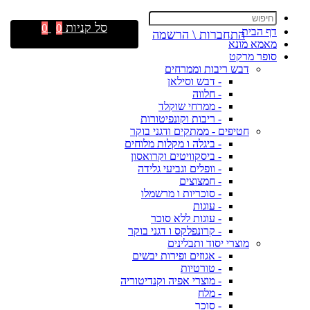
סל קניות
0
0
דף הבית
התחברות \ הרשמה
מאמא מונא
סופר מרקט
דבש ריבות וממרחים
- דבש וסילאן
- חלווה
- ממרחי שוקלד
- ריבות וקונפיטורות
חטיפים - ממתקים ודגני בוקר
- ביגלה ו מקלות מלוחים
- ביסקוויטים וקרואסון
- וופלים וגביעי גלידה
- חמצוצים
- סוכריות ו מרשמלו
- עוגות
- עוגות ללא סוכר
- קרונפלקס ו דגני בוקר
מוצרי יסוד ותבלינים
- אגוזים ופירות יבשים
- טורטיות
- מוצרי אפיה וקנדיטוריה
- מלח
- סוכר