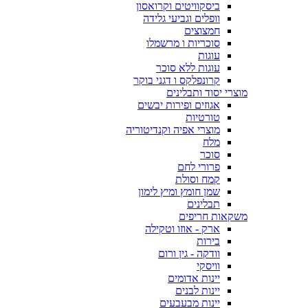
ביסקוויטים וקרואסון
וופלים וגביעי גלידה
חמצוצים
סוכריות ו מרשמלו
עוגות
עוגות ללא סוכר
קרונפלקס ו דגני בוקר
מוצרי יסוד ותבלינים
אגוזים ופירות יבשים
טורטיות
מוצרי אפיה וקנדיטוריה
מלח
סוכר
פרורי לחם
קמח וסולת
שמן חומץ ומיץ לימון
תבלינים
משקאות חריפים
ארק - אוזו וטקילה
בירות
וודקה - גין ורום
וויסקי
יינות אדומים
יינות לבנים
יינות מבעבעים