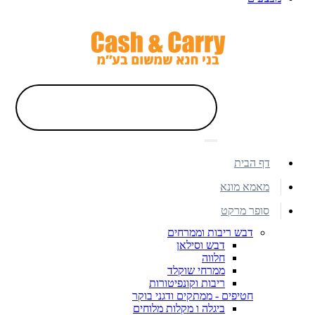
דף הבית
מאמא מונא
סופר מרקט
דבש ריבות וממרחים
דבש וסילאן
חלווה
ממרחי שוקלד
ריבות וקונפיטורות
חטיפים - ממתקים ודגני בוקר
ביגלה ו מקלות מלוחים