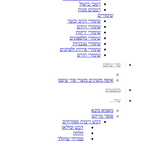
רטבי בישול
רטבים מנות
שימורים
שימורי דגים ובשר
שימורי זיתים
שימורי ירקות
שימורי מלפפונים
שימורי עגבניות
שימורי פירות ולפתנים
שימורי תירס
פור שיפס
איפה משיגים מוצרי פור שיפס
מבצעים
עוד...
מאמא מונא
סופר מרקט
דבש ריבות וממרחים
דבש וסילאן
חלווה
ממרחי שוקלד