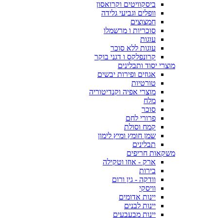
ביסקוויטים וקרואסון
וופלים וגביעי גלידה
חמצוצים
סוכריות ו מרשמלו
עוגות
עוגות ללא סוכר
קרונפלקס ו דגני בוקר
מוצרי יסוד ותבלינים
אגוזים ופירות יבשים
טורטיות
מוצרי אפיה וקנדיטוריה
מלח
סוכר
פרורי לחם
קמח וסולת
שמן חומץ ומיץ לימון
תבלינים
משקאות חריפים
ארק - אוזו וטקילה
בירות
וודקה - גין ורום
וויסקי
יינות אדומים
יינות לבנים
יינות מבעבעים