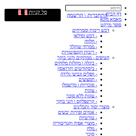
סל קניות
0
0
דף הבית
התחברות \ הרשמה
מאמא מונא
סופר מרקט
דבש ריבות וממרחים
- דבש וסילאן
- חלווה
- ממרחי שוקלד
- ריבות וקונפיטורות
חטיפים - ממתקים ודגני בוקר
- ביגלה ו מקלות מלוחים
- ביסקוויטים וקרואסון
- וופלים וגביעי גלידה
- חמצוצים
- סוכריות ו מרשמלו
- עוגות
- עוגות ללא סוכר
- קרונפלקס ו דגני בוקר
מוצרי יסוד ותבלינים
- אגוזים ופירות יבשים
- טורטיות
- מוצרי אפיה וקנדיטוריה
- מלח
- סוכר