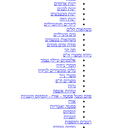
יינות אדומים
יינות לבנים
יינות מבעבעים
יינות רוזה
ליקרים וקוקטיילים
משקאות קלים
מים מינרליים
משקאות בטעמים
סודה ומים מוגזים
תה קר
ניקיון ומוצרי ח"פ
אלומניום וניילון נצמד
חומרי ניקיון
כלים ומכשירים לניקיון
מוצרי נייר
מוצרים ח"פ
נרות
שקיות אשפה
פחם ומנגל
פסטה - אורז - קוסקוס וקטניות
אורז
פסטה ואטריות
קוסקוס
קטניות
רטבים ותוספות
טחינה ועמבה