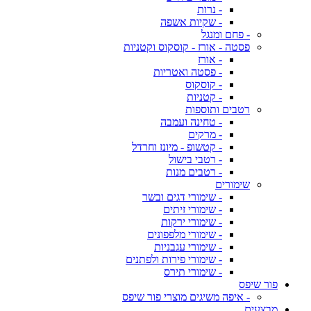
- נרות
- שקיות אשפה
- פחם ומנגל
פסטה - אורז - קוסקוס וקטניות
- אורז
- פסטה ואטריות
- קוסקוס
- קטניות
רטבים ותוספות
- טחינה ועמבה
- מרקים
- קטשופ - מיונז וחרדל
- רטבי בישול
- רטבים מנות
שימורים
- שימורי דגים ובשר
- שימורי זיתים
- שימורי ירקות
- שימורי מלפפונים
- שימורי עגבניות
- שימורי פירות ולפתנים
- שימורי תירס
פור שיפס
- איפה משיגים מוצרי פור שיפס
מבצעים