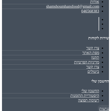
אודות
shamshoumhansfood@gmail.com
046568383
שירות לקוחות
צרו קשר
מפת האתר
תקנון
מדיניות הפרטיות
צרו קשר
ביטולים
החשבון שלי
החשבון שלי
היסטוריית ההזמנות
רשימת תפוצה
נגישות