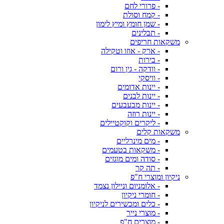
- פרורי לחם
- קמח וסולת
- שמן חומץ ומיץ לימון
- תבלינים
משקאות חריפים
- ארק - אוזו וטקילה
- בירות
- וודקה - גין ורום
- וויסקי
- יינות אדומים
- יינות לבנים
- יינות מבעבעים
- יינות רוזה
- ליקרים וקוקטיילים
משקאות קלים
- מים מינרליים
- משקאות בטעמים
- סודה ומים מוגזים
- תה קר
ניקיון ומוצרי ח"פ
- אלומניום וניילון נצמד
- חומרי ניקיון
- כלים ומכשירים לניקיון
- מוצרי נייר
- מוצרים ח"פ