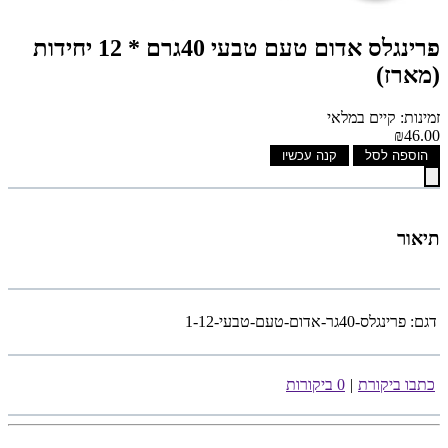
פרינגלס אדום טעם טבעי 40גרם * 12 יחידות
(מארז)
זמינות: קיים במלאי
₪46.00
הוספה לסל
קנה עכשיו
תיאור
דגם:
פרינגלס-40גר-אדום-טעם-טבעי-1-12
כתבו ביקורת
|
0 ביקורות