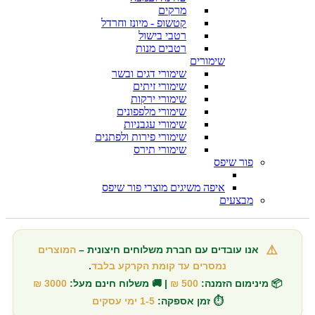
מרקים
קטשופ - מיונז וחרדל
רטבי בישול
רטבים מנות
שימורים
שימורי דגים ובשר
שימורי זיתים
שימורי ירקות
שימורי מלפפונים
שימורי עגבניות
שימורי פירות ולפתנים
שימורי תירס
פור שיפס
איפה משיגים מוצרי פור שיפס
מבצעים
⚠️
אנו עובדים עם חברת משלוחים חיצונית –
המוצרים
נמסרים עד קומת הקרקע בלבד
.
📦 מינימום הזמנה:
500 ₪
| 🚚 משלוח חינם מעל:
3000 ₪
⏱️ זמן אספקה:
1-5 ימי עסקים