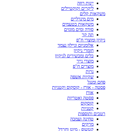
יינות רוזה
ליקרים וקוקטיילים
משקאות קלים
מים מינרליים
משקאות בטעמים
סודה ומים מוגזים
תה קר
ניקיון ומוצרי ח"פ
אלומניום וניילון נצמד
חומרי ניקיון
כלים ומכשירים לניקיון
מוצרי נייר
מוצרים ח"פ
נרות
שקיות אשפה
פחם ומנגל
פסטה - אורז - קוסקוס וקטניות
אורז
פסטה ואטריות
קוסקוס
קטניות
רטבים ותוספות
טחינה ועמבה
מרקים
קטשופ - מיונז וחרדל