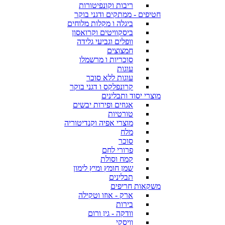
ריבות וקונפיטורות
חטיפים - ממתקים ודגני בוקר
ביגלה ו מקלות מלוחים
ביסקוויטים וקרואסון
וופלים וגביעי גלידה
חמצוצים
סוכריות ו מרשמלו
עוגות
עוגות ללא סוכר
קרונפלקס ו דגני בוקר
מוצרי יסוד ותבלינים
אגוזים ופירות יבשים
טורטיות
מוצרי אפיה וקנדיטוריה
מלח
סוכר
פרורי לחם
קמח וסולת
שמן חומץ ומיץ לימון
תבלינים
משקאות חריפים
ארק - אוזו וטקילה
בירות
וודקה - גין ורום
וויסקי