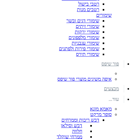
רטבי בישול
רטבים מנות
שימורים
שימורי דגים ובשר
שימורי זיתים
שימורי ירקות
שימורי מלפפונים
שימורי עגבניות
שימורי פירות ולפתנים
שימורי תירס
פור שיפס
איפה משיגים מוצרי פור שיפס
מבצעים
עוד...
מאמא מונא
סופר מרקט
דבש ריבות וממרחים
דבש וסילאן
חלווה
ממרחי שוקלד