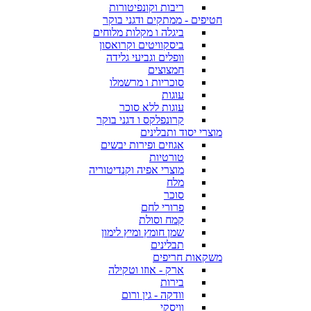
ריבות וקונפיטורות
חטיפים - ממתקים ודגני בוקר
ביגלה ו מקלות מלוחים
ביסקוויטים וקרואסון
וופלים וגביעי גלידה
חמצוצים
סוכריות ו מרשמלו
עוגות
עוגות ללא סוכר
קרונפלקס ו דגני בוקר
מוצרי יסוד ותבלינים
אגוזים ופירות יבשים
טורטיות
מוצרי אפיה וקנדיטוריה
מלח
סוכר
פרורי לחם
קמח וסולת
שמן חומץ ומיץ לימון
תבלינים
משקאות חריפים
ארק - אוזו וטקילה
בירות
וודקה - גין ורום
וויסקי