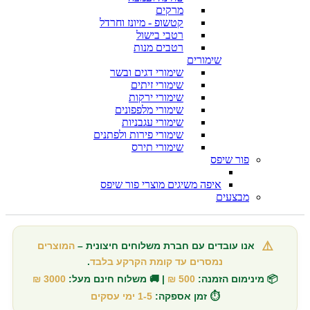
מרקים
קטשופ - מיונז וחרדל
רטבי בישול
רטבים מנות
שימורים
שימורי דגים ובשר
שימורי זיתים
שימורי ירקות
שימורי מלפפונים
שימורי עגבניות
שימורי פירות ולפתנים
שימורי תירס
פור שיפס
איפה משיגים מוצרי פור שיפס
מבצעים
⚠️
אנו עובדים עם חברת משלוחים חיצונית –
המוצרים
נמסרים עד קומת הקרקע בלבד
.
📦 מינימום הזמנה:
500 ₪
| 🚚 משלוח חינם מעל:
3000 ₪
⏱️ זמן אספקה:
1-5 ימי עסקים