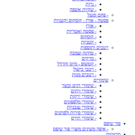
- נרות
- שקיות אשפה
- פחם ומנגל
פסטה - אורז - קוסקוס וקטניות
- אורז
- פסטה ואטריות
- קוסקוס
- קטניות
רטבים ותוספות
- טחינה ועמבה
- מרקים
- קטשופ - מיונז וחרדל
- רטבי בישול
- רטבים מנות
שימורים
- שימורי דגים ובשר
- שימורי זיתים
- שימורי ירקות
- שימורי מלפפונים
- שימורי עגבניות
- שימורי פירות ולפתנים
- שימורי תירס
פור שיפס
- איפה משיגים מוצרי פור שיפס
מבצעים