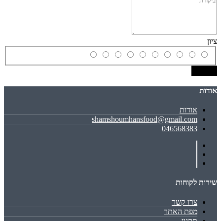
ציון
שמירה
אודות
אודות
shamshoumhansfood@gmail.com
046568383
שירות לקוחות
צרו קשר
מפת האתר
תקנון