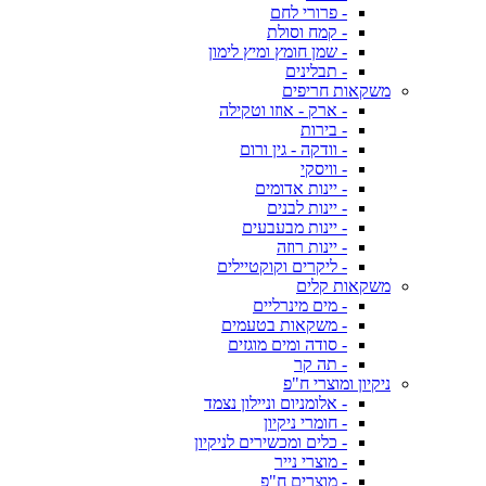
- פרורי לחם
- קמח וסולת
- שמן חומץ ומיץ לימון
- תבלינים
משקאות חריפים
- ארק - אוזו וטקילה
- בירות
- וודקה - גין ורום
- וויסקי
- יינות אדומים
- יינות לבנים
- יינות מבעבעים
- יינות רוזה
- ליקרים וקוקטיילים
משקאות קלים
- מים מינרליים
- משקאות בטעמים
- סודה ומים מוגזים
- תה קר
ניקיון ומוצרי ח"פ
- אלומניום וניילון נצמד
- חומרי ניקיון
- כלים ומכשירים לניקיון
- מוצרי נייר
- מוצרים ח"פ