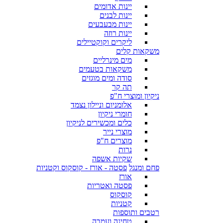
יינות אדומים
יינות לבנים
יינות מבעבעים
יינות רוזה
ליקרים וקוקטיילים
משקאות קלים
מים מינרליים
משקאות בטעמים
סודה ומים מוגזים
תה קר
ניקיון ומוצרי ח"פ
אלומניום וניילון נצמד
חומרי ניקיון
כלים ומכשירים לניקיון
מוצרי נייר
מוצרים ח"פ
נרות
שקיות אשפה
פחם ומנגל
פסטה - אורז - קוסקוס וקטניות
אורז
פסטה ואטריות
קוסקוס
קטניות
רטבים ותוספות
טחינה ועמבה