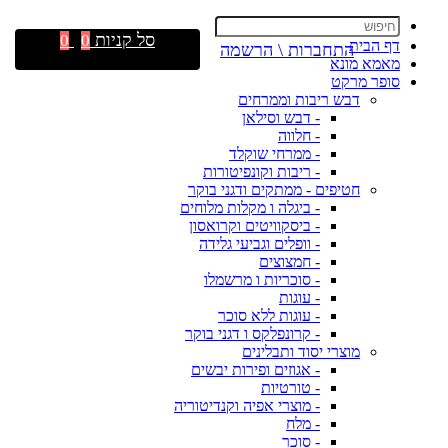
סל קניות
0
0
דף הבית
התחברות \ הרשמה
מאמא מונא
סופר מרקט
דבש ריבות וממרחים
- דבש וסילאן
- חלווה
- ממרחי שוקלד
- ריבות וקונפיטורות
חטיפים - ממתקים ודגני בוקר
- ביגלה ו מקלות מלוחים
- ביסקוויטים וקרואסון
- וופלים וגביעי גלידה
- חמצוצים
- סוכריות ו מרשמלו
- עוגות
- עוגות ללא סוכר
- קרונפלקס ו דגני בוקר
מוצרי יסוד ותבלינים
- אגוזים ופירות יבשים
- טורטיות
- מוצרי אפיה וקנדיטוריה
- מלח
- סוכר