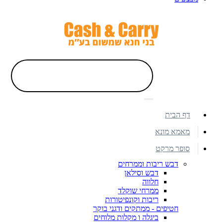
דף הבית
מאמא מונא
סופר מרקט
דבש ריבות וממרחים
דבש וסילאן
חלווה
ממרחי שוקלד
ריבות וקונפיטורות
חטיפים - ממתקים ודגני בוקר
ביגלה ו מקלות מלוחים