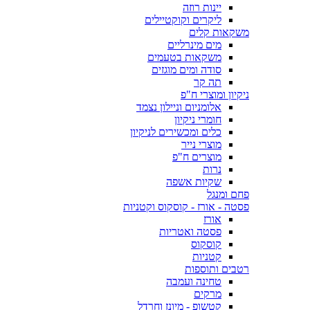
יינות רוזה
ליקרים וקוקטיילים
משקאות קלים
מים מינרליים
משקאות בטעמים
סודה ומים מוגזים
תה קר
ניקיון ומוצרי ח"פ
אלומניום וניילון נצמד
חומרי ניקיון
כלים ומכשירים לניקיון
מוצרי נייר
מוצרים ח"פ
נרות
שקיות אשפה
פחם ומנגל
פסטה - אורז - קוסקוס וקטניות
אורז
פסטה ואטריות
קוסקוס
קטניות
רטבים ותוספות
טחינה ועמבה
מרקים
קטשופ - מיונז וחרדל