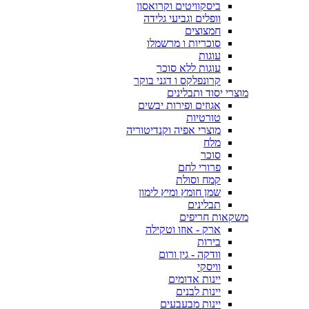
ביסקוויטים וקרואסון
וופלים וגביעי גלידה
חמצוצים
סוכריות ו מרשמלו
עוגות
עוגות ללא סוכר
קרונפלקס ו דגני בוקר
מוצרי יסוד ותבלינים
אגוזים ופירות יבשים
טורטיות
מוצרי אפיה וקנדיטוריה
מלח
סוכר
פרורי לחם
קמח וסולת
שמן חומץ ומיץ לימון
תבלינים
משקאות חריפים
ארק - אוזו וטקילה
בירות
וודקה - גין ורום
וויסקי
יינות אדומים
יינות לבנים
יינות מבעבעים