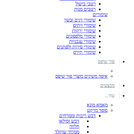
רטבי בישול
רטבים מנות
שימורים
שימורי דגים ובשר
שימורי זיתים
שימורי ירקות
שימורי מלפפונים
שימורי עגבניות
שימורי פירות ולפתנים
שימורי תירס
פור שיפס
איפה משיגים מוצרי פור שיפס
מבצעים
עוד...
מאמא מונא
סופר מרקט
דבש ריבות וממרחים
דבש וסילאן
חלווה
ממרחי שוקלד