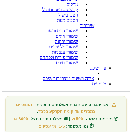
מרקים
קטשופ - מיונז וחרדל
רטבי בישול
רטבים מנות
שימורים
שימורי דגים ובשר
שימורי זיתים
שימורי ירקות
שימורי מלפפונים
שימורי עגבניות
שימורי פירות ולפתנים
שימורי תירס
פור שיפס
איפה משיגים מוצרי פור שיפס
מבצעים
⚠️
אנו עובדים עם חברת משלוחים חיצונית –
המוצרים
נמסרים עד קומת הקרקע בלבד
.
📦 מינימום הזמנה:
500 ₪
| 🚚 משלוח חינם מעל:
3000 ₪
⏱️ זמן אספקה:
1-5 ימי עסקים