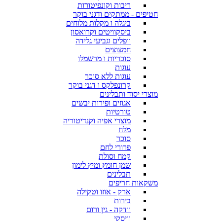
ריבות וקונפיטורות
חטיפים - ממתקים ודגני בוקר
ביגלה ו מקלות מלוחים
ביסקוויטים וקרואסון
וופלים וגביעי גלידה
חמצוצים
סוכריות ו מרשמלו
עוגות
עוגות ללא סוכר
קרונפלקס ו דגני בוקר
מוצרי יסוד ותבלינים
אגוזים ופירות יבשים
טורטיות
מוצרי אפיה וקנדיטוריה
מלח
סוכר
פרורי לחם
קמח וסולת
שמן חומץ ומיץ לימון
תבלינים
משקאות חריפים
ארק - אוזו וטקילה
בירות
וודקה - גין ורום
וויסקי