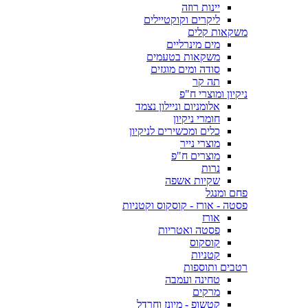
יינות רוזה
ליקרים וקוקטיילים
משקאות קלים
מים מינרליים
משקאות בטעמים
סודה ומים מוגזים
תה קר
ניקיון ומוצרי ח"פ
אלומניום וניילון נצמד
חומרי ניקיון
כלים ומכשירים לניקיון
מוצרי נייר
מוצרים ח"פ
נרות
שקיות אשפה
פחם ומנגל
פסטה - אורז - קוסקוס וקטניות
אורז
פסטה ואטריות
קוסקוס
קטניות
רטבים ותוספות
טחינה ועמבה
מרקים
קטשופ - מיונז וחרדל