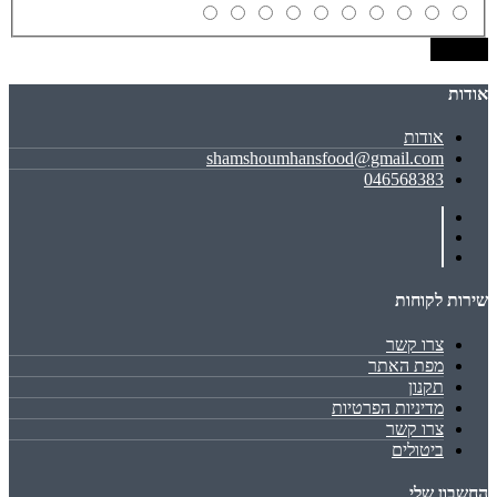
שמירה
אודות
אודות
shamshoumhansfood@gmail.com
046568383
שירות לקוחות
צרו קשר
מפת האתר
תקנון
מדיניות הפרטיות
צרו קשר
ביטולים
החשבון שלי