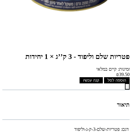
פטריות שלם וליפוד - 3 ק’’ג × 1 יחידות
זמינות: קיים במלאי
₪39.50
הוספה לסל
קנה עכשיו
תיאור
דגם:
פטריות-שלם-3-ק-ג-וליפוד