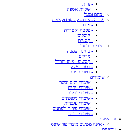
- נרות
- שקיות אשפה
- פחם ומנגל
פסטה - אורז - קוסקוס וקטניות
- אורז
- פסטה ואטריות
- קוסקוס
- קטניות
רטבים ותוספות
- טחינה ועמבה
- מרקים
- קטשופ - מיונז וחרדל
- רטבי בישול
- רטבים מנות
שימורים
- שימורי דגים ובשר
- שימורי זיתים
- שימורי ירקות
- שימורי מלפפונים
- שימורי עגבניות
- שימורי פירות ולפתנים
- שימורי תירס
פור שיפס
- איפה משיגים מוצרי פור שיפס
מבצעים