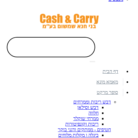
דף הבית
מאמא מונא
סופר מרקט
דבש ריבות וממרחים
דבש וסילאן
חלווה
ממרחי שוקלד
ריבות וקונפיטורות
חטיפים - ממתקים ודגני בוקר
ביגלה ו מקלות מלוחים