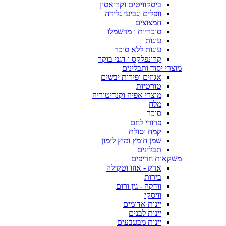
ביסקוויטים וקרואסון
וופלים וגביעי גלידה
חמצוצים
סוכריות ו מרשמלו
עוגות
עוגות ללא סוכר
קרונפלקס ו דגני בוקר
מוצרי יסוד ותבלינים
אגוזים ופירות יבשים
טורטיות
מוצרי אפיה וקנדיטוריה
מלח
סוכר
פרורי לחם
קמח וסולת
שמן חומץ ומיץ לימון
תבלינים
משקאות חריפים
ארק - אוזו וטקילה
בירות
וודקה - גין ורום
וויסקי
יינות אדומים
יינות לבנים
יינות מבעבעים