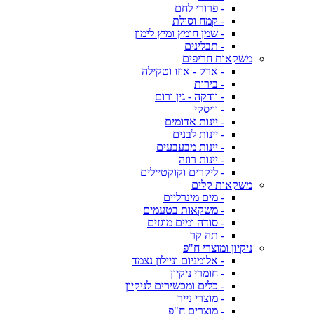
- פרורי לחם
- קמח וסולת
- שמן חומץ ומיץ לימון
- תבלינים
משקאות חריפים
- ארק - אוזו וטקילה
- בירות
- וודקה - גין ורום
- וויסקי
- יינות אדומים
- יינות לבנים
- יינות מבעבעים
- יינות רוזה
- ליקרים וקוקטיילים
משקאות קלים
- מים מינרליים
- משקאות בטעמים
- סודה ומים מוגזים
- תה קר
ניקיון ומוצרי ח"פ
- אלומניום וניילון נצמד
- חומרי ניקיון
- כלים ומכשירים לניקיון
- מוצרי נייר
- מוצרים ח"פ