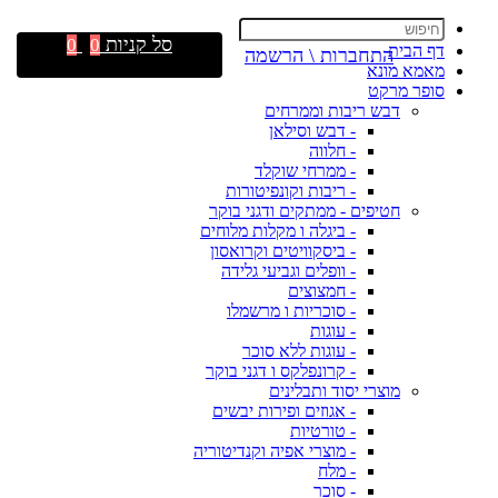
סל קניות
0
0
דף הבית
התחברות \ הרשמה
מאמא מונא
סופר מרקט
דבש ריבות וממרחים
- דבש וסילאן
- חלווה
- ממרחי שוקלד
- ריבות וקונפיטורות
חטיפים - ממתקים ודגני בוקר
- ביגלה ו מקלות מלוחים
- ביסקוויטים וקרואסון
- וופלים וגביעי גלידה
- חמצוצים
- סוכריות ו מרשמלו
- עוגות
- עוגות ללא סוכר
- קרונפלקס ו דגני בוקר
מוצרי יסוד ותבלינים
- אגוזים ופירות יבשים
- טורטיות
- מוצרי אפיה וקנדיטוריה
- מלח
- סוכר