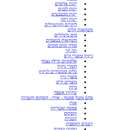
יינות אדומים
יינות לבנים
יינות מבעבעים
יינות רוזה
ליקרים וקוקטיילים
משקאות קלים
מים מינרליים
משקאות בטעמים
סודה ומים מוגזים
תה קר
ניקיון ומוצרי ח"פ
אלומניום וניילון נצמד
חומרי ניקיון
כלים ומכשירים לניקיון
מוצרי נייר
מוצרים ח"פ
נרות
שקיות אשפה
פחם ומנגל
פסטה - אורז - קוסקוס וקטניות
אורז
פסטה ואטריות
קוסקוס
קטניות
רטבים ותוספות
טחינה ועמבה