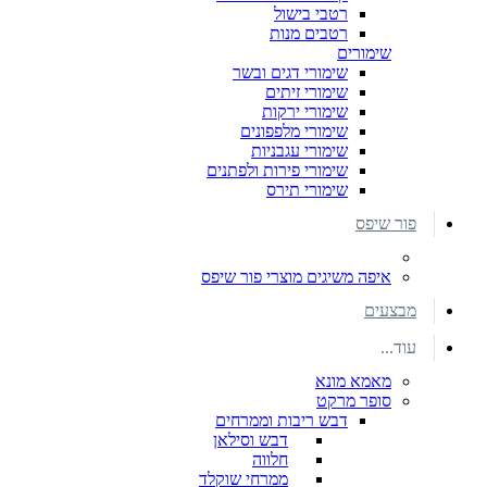
רטבי בישול
רטבים מנות
שימורים
שימורי דגים ובשר
שימורי זיתים
שימורי ירקות
שימורי מלפפונים
שימורי עגבניות
שימורי פירות ולפתנים
שימורי תירס
פור שיפס
איפה משיגים מוצרי פור שיפס
מבצעים
עוד...
מאמא מונא
סופר מרקט
דבש ריבות וממרחים
דבש וסילאן
חלווה
ממרחי שוקלד