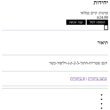
יחידות
זמינות: קיים במלאי
₪24.00
הוספה לסל
קנה עכשיו
תיאור
דגם:
פטריות-חתוך-2-5-ק-ג-ויליפוד-כשר
כתבו ביקורת
|
0 ביקורות