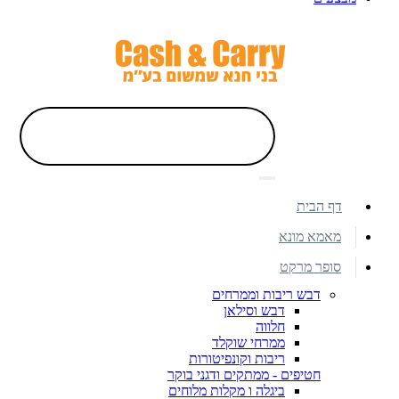
דף הבית
מאמא מונא
סופר מרקט
דבש ריבות וממרחים
דבש וסילאן
חלווה
ממרחי שוקלד
ריבות וקונפיטורות
חטיפים - ממתקים ודגני בוקר
ביגלה ו מקלות מלוחים