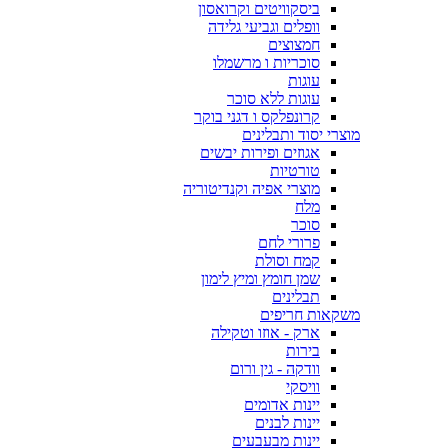
ביסקוויטים וקרואסון
וופלים וגביעי גלידה
חמצוצים
סוכריות ו מרשמלו
עוגות
עוגות ללא סוכר
קרונפלקס ו דגני בוקר
מוצרי יסוד ותבלינים
אגוזים ופירות יבשים
טורטיות
מוצרי אפיה וקנדיטוריה
מלח
סוכר
פרורי לחם
קמח וסולת
שמן חומץ ומיץ לימון
תבלינים
משקאות חריפים
ארק - אוזו וטקילה
בירות
וודקה - גין ורום
וויסקי
יינות אדומים
יינות לבנים
יינות מבעבעים