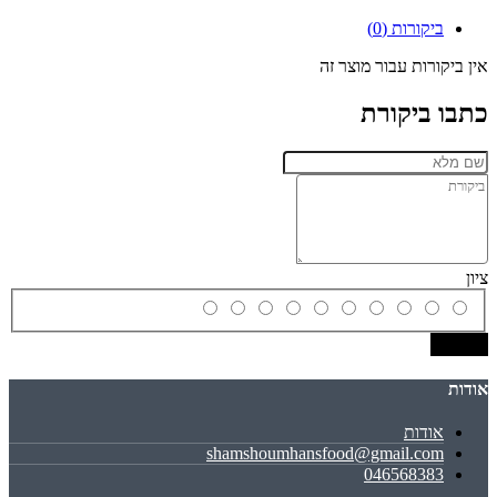
ביקורות (0)
אין ביקורות עבור מוצר זה
כתבו ביקורת
ציון
שמירה
אודות
אודות
shamshoumhansfood@gmail.com
046568383