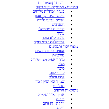
ריבות וקונפיטורות
חטיפים - ממתקים ודגני בוקר
ביגלה ו מקלות מלוחים
ביסקוויטים וקרואסון
וופלים וגביעי גלידה
חמצוצים
סוכריות ו מרשמלו
עוגות
עוגות ללא סוכר
קרונפלקס ו דגני בוקר
מוצרי יסוד ותבלינים
אגוזים ופירות יבשים
טורטיות
מוצרי אפיה וקנדיטוריה
מלח
סוכר
פרורי לחם
קמח וסולת
שמן חומץ ומיץ לימון
תבלינים
משקאות חריפים
ארק - אוזו וטקילה
בירות
וודקה - גין ורום
וויסקי