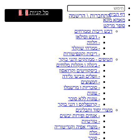
סל קניות
0
0
דף הבית
התחברות \ הרשמה
מאמא מונא
סופר מרקט
דבש ריבות וממרחים
- דבש וסילאן
- חלווה
- ממרחי שוקלד
- ריבות וקונפיטורות
חטיפים - ממתקים ודגני בוקר
- ביגלה ו מקלות מלוחים
- ביסקוויטים וקרואסון
- וופלים וגביעי גלידה
- חמצוצים
- סוכריות ו מרשמלו
- עוגות
- עוגות ללא סוכר
- קרונפלקס ו דגני בוקר
מוצרי יסוד ותבלינים
- אגוזים ופירות יבשים
- טורטיות
- מוצרי אפיה וקנדיטוריה
- מלח
- סוכר