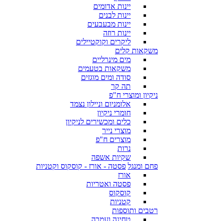
יינות אדומים
יינות לבנים
יינות מבעבעים
יינות רוזה
ליקרים וקוקטיילים
משקאות קלים
מים מינרליים
משקאות בטעמים
סודה ומים מוגזים
תה קר
ניקיון ומוצרי ח"פ
אלומניום וניילון נצמד
חומרי ניקיון
כלים ומכשירים לניקיון
מוצרי נייר
מוצרים ח"פ
נרות
שקיות אשפה
פחם ומנגל
פסטה - אורז - קוסקוס וקטניות
אורז
פסטה ואטריות
קוסקוס
קטניות
רטבים ותוספות
טחינה ועמבה