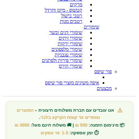
מרקים
קטשופ - מיונז וחרדל
רטבי בישול
רטבים מנות
שימורים
שימורי דגים ובשר
שימורי זיתים
שימורי ירקות
שימורי מלפפונים
שימורי עגבניות
שימורי פירות ולפתנים
שימורי תירס
פור שיפס
איפה משיגים מוצרי פור שיפס
מבצעים
⚠️
אנו עובדים עם חברת משלוחים חיצונית –
המוצרים
נמסרים עד קומת הקרקע בלבד
.
📦 מינימום הזמנה:
500 ₪
| 🚚 משלוח חינם מעל:
3000 ₪
⏱️ זמן אספקה:
1-5 ימי עסקים