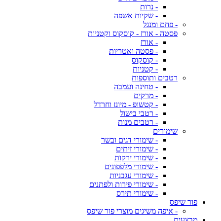
- נרות
- שקיות אשפה
- פחם ומנגל
פסטה - אורז - קוסקוס וקטניות
- אורז
- פסטה ואטריות
- קוסקוס
- קטניות
רטבים ותוספות
- טחינה ועמבה
- מרקים
- קטשופ - מיונז וחרדל
- רטבי בישול
- רטבים מנות
שימורים
- שימורי דגים ובשר
- שימורי זיתים
- שימורי ירקות
- שימורי מלפפונים
- שימורי עגבניות
- שימורי פירות ולפתנים
- שימורי תירס
פור שיפס
- איפה משיגים מוצרי פור שיפס
מבצעים