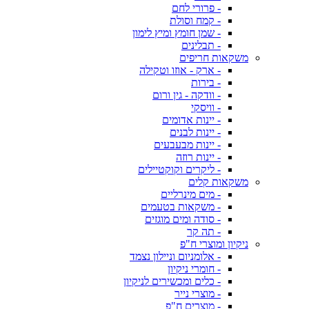
- פרורי לחם
- קמח וסולת
- שמן חומץ ומיץ לימון
- תבלינים
משקאות חריפים
- ארק - אוזו וטקילה
- בירות
- וודקה - גין ורום
- וויסקי
- יינות אדומים
- יינות לבנים
- יינות מבעבעים
- יינות רוזה
- ליקרים וקוקטיילים
משקאות קלים
- מים מינרליים
- משקאות בטעמים
- סודה ומים מוגזים
- תה קר
ניקיון ומוצרי ח"פ
- אלומניום וניילון נצמד
- חומרי ניקיון
- כלים ומכשירים לניקיון
- מוצרי נייר
- מוצרים ח"פ