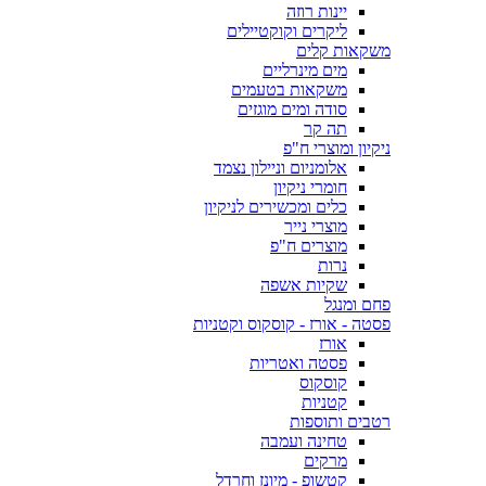
יינות רוזה
ליקרים וקוקטיילים
משקאות קלים
מים מינרליים
משקאות בטעמים
סודה ומים מוגזים
תה קר
ניקיון ומוצרי ח"פ
אלומניום וניילון נצמד
חומרי ניקיון
כלים ומכשירים לניקיון
מוצרי נייר
מוצרים ח"פ
נרות
שקיות אשפה
פחם ומנגל
פסטה - אורז - קוסקוס וקטניות
אורז
פסטה ואטריות
קוסקוס
קטניות
רטבים ותוספות
טחינה ועמבה
מרקים
קטשופ - מיונז וחרדל