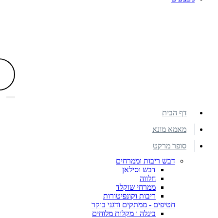
דף הבית
מאמא מונא
סופר מרקט
דבש ריבות וממרחים
דבש וסילאן
חלווה
ממרחי שוקלד
ריבות וקונפיטורות
חטיפים - ממתקים ודגני בוקר
ביגלה ו מקלות מלוחים