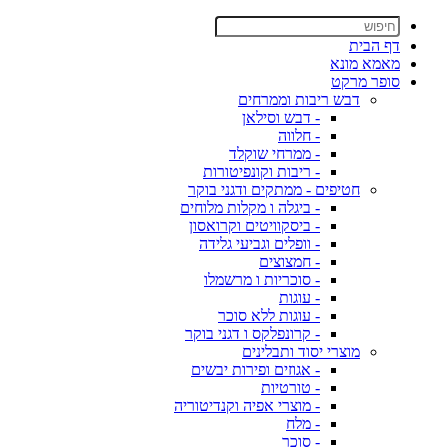
דף הבית
מאמא מונא
סופר מרקט
דבש ריבות וממרחים
- דבש וסילאן
- חלווה
- ממרחי שוקלד
- ריבות וקונפיטורות
חטיפים - ממתקים ודגני בוקר
- ביגלה ו מקלות מלוחים
- ביסקוויטים וקרואסון
- וופלים וגביעי גלידה
- חמצוצים
- סוכריות ו מרשמלו
- עוגות
- עוגות ללא סוכר
- קרונפלקס ו דגני בוקר
מוצרי יסוד ותבלינים
- אגוזים ופירות יבשים
- טורטיות
- מוצרי אפיה וקנדיטוריה
- מלח
- סוכר