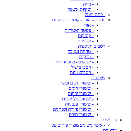
- נרות
- שקיות אשפה
- פחם ומנגל
פסטה - אורז - קוסקוס וקטניות
- אורז
- פסטה ואטריות
- קוסקוס
- קטניות
רטבים ותוספות
- טחינה ועמבה
- מרקים
- קטשופ - מיונז וחרדל
- רטבי בישול
- רטבים מנות
שימורים
- שימורי דגים ובשר
- שימורי זיתים
- שימורי ירקות
- שימורי מלפפונים
- שימורי עגבניות
- שימורי פירות ולפתנים
- שימורי תירס
פור שיפס
- איפה משיגים מוצרי פור שיפס
מבצעים