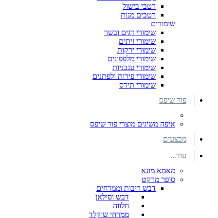
רטבי בישול
רטבים מנות
שימורים
שימורי דגים ובשר
שימורי זיתים
שימורי ירקות
שימורי מלפפונים
שימורי עגבניות
שימורי פירות ולפתנים
שימורי תירס
פור שיפס
איפה משיגים מוצרי פור שיפס
מבצעים
עוד...
מאמא מונא
סופר מרקט
דבש ריבות וממרחים
דבש וסילאן
חלווה
ממרחי שוקלד