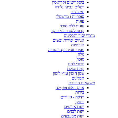
ביסקוויטים וקרואסון
וופלים וגביעי גלידה
חמצוצים
סוכריות ו מרשמלו
עוגות
עוגות ללא סוכר
קרונפלקס ו דגני בוקר
מוצרי יסוד ותבלינים
אגוזים ופירות יבשים
טורטיות
מוצרי אפיה וקנדיטוריה
מלח
סוכר
פרורי לחם
קמח וסולת
שמן חומץ ומיץ לימון
תבלינים
משקאות חריפים
ארק - אוזו וטקילה
בירות
וודקה - גין ורום
וויסקי
יינות אדומים
יינות לבנים
יינות מבעבעים