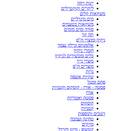
יינות רוזה
ליקרים וקוקטיילים
משקאות קלים
מים מינרליים
משקאות בטעמים
סודה ומים מוגזים
תה קר
ניקיון ומוצרי ח"פ
אלומניום וניילון נצמד
חומרי ניקיון
כלים ומכשירים לניקיון
מוצרי נייר
מוצרים ח"פ
נרות
שקיות אשפה
פחם ומנגל
פסטה - אורז - קוסקוס וקטניות
אורז
פסטה ואטריות
קוסקוס
קטניות
רטבים ותוספות
טחינה ועמבה
מרקים
קטשופ - מיונז וחרדל