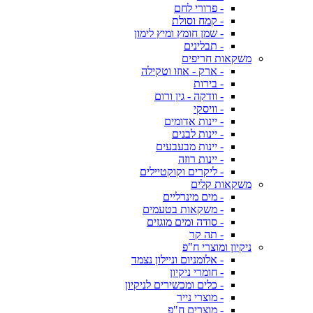
- פרורי לחם
- קמח וסולת
- שמן חומץ ומיץ לימון
- תבלינים
משקאות חריפים
- ארק - אוזו וטקילה
- בירות
- וודקה - גין ורום
- וויסקי
- יינות אדומים
- יינות לבנים
- יינות מבעבעים
- יינות רוזה
- ליקרים וקוקטיילים
משקאות קלים
- מים מינרליים
- משקאות בטעמים
- סודה ומים מוגזים
- תה קר
ניקיון ומוצרי ח"פ
- אלומניום וניילון נצמד
- חומרי ניקיון
- כלים ומכשירים לניקיון
- מוצרי נייר
- מוצרים ח"פ