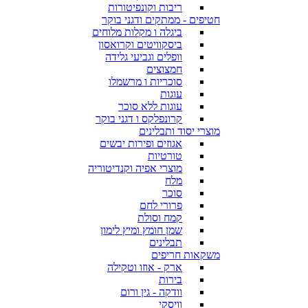
ריבות וקונפיטורות
חטיפים - ממתקים ודגני בוקר
ביגלה ו מקלות מלוחים
ביסקוויטים וקרואסון
וופלים וגביעי גלידה
חמצוצים
סוכריות ו מרשמלו
עוגות
עוגות ללא סוכר
קרונפלקס ו דגני בוקר
מוצרי יסוד ותבלינים
אגוזים ופירות יבשים
טורטיות
מוצרי אפיה וקנדיטוריה
מלח
סוכר
פרורי לחם
קמח וסולת
שמן חומץ ומיץ לימון
תבלינים
משקאות חריפים
ארק - אוזו וטקילה
בירות
וודקה - גין ורום
וויסקי