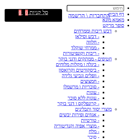
סל קניות
0
0
דף הבית
התחברות \ הרשמה
מאמא מונא
סופר מרקט
דבש ריבות וממרחים
- דבש וסילאן
- חלווה
- ממרחי שוקלד
- ריבות וקונפיטורות
חטיפים - ממתקים ודגני בוקר
- ביגלה ו מקלות מלוחים
- ביסקוויטים וקרואסון
- וופלים וגביעי גלידה
- חמצוצים
- סוכריות ו מרשמלו
- עוגות
- עוגות ללא סוכר
- קרונפלקס ו דגני בוקר
מוצרי יסוד ותבלינים
- אגוזים ופירות יבשים
- טורטיות
- מוצרי אפיה וקנדיטוריה
- מלח
- סוכר