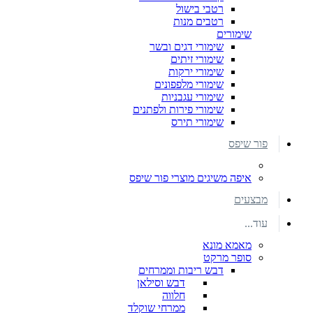
רטבי בישול
רטבים מנות
שימורים
שימורי דגים ובשר
שימורי זיתים
שימורי ירקות
שימורי מלפפונים
שימורי עגבניות
שימורי פירות ולפתנים
שימורי תירס
פור שיפס
איפה משיגים מוצרי פור שיפס
מבצעים
עוד...
מאמא מונא
סופר מרקט
דבש ריבות וממרחים
דבש וסילאן
חלווה
ממרחי שוקלד