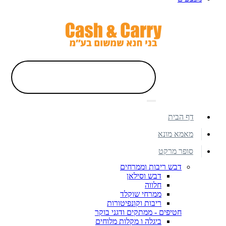
דף הבית
מאמא מונא
סופר מרקט
דבש ריבות וממרחים
דבש וסילאן
חלווה
ממרחי שוקלד
ריבות וקונפיטורות
חטיפים - ממתקים ודגני בוקר
ביגלה ו מקלות מלוחים