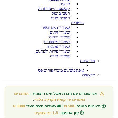
מרקים
קטשופ - מיונז וחרדל
רטבי בישול
רטבים מנות
שימורים
שימורי דגים ובשר
שימורי זיתים
שימורי ירקות
שימורי מלפפונים
שימורי עגבניות
שימורי פירות ולפתנים
שימורי תירס
פור שיפס
איפה משיגים מוצרי פור שיפס
מבצעים
⚠️
אנו עובדים עם חברת משלוחים חיצונית –
המוצרים
נמסרים עד קומת הקרקע בלבד
.
📦 מינימום הזמנה:
500 ₪
| 🚚 משלוח חינם מעל:
3000 ₪
⏱️ זמן אספקה:
1-5 ימי עסקים