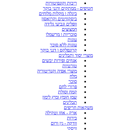
ריבות וקונפיטורות
חטיפים - ממתקים ודגני בוקר
ביגלה ו מקלות מלוחים
ביסקוויטים וקרואסון
וופלים וגביעי גלידה
חמצוצים
סוכריות ו מרשמלו
עוגות
עוגות ללא סוכר
קרונפלקס ו דגני בוקר
מוצרי יסוד ותבלינים
אגוזים ופירות יבשים
טורטיות
מוצרי אפיה וקנדיטוריה
מלח
סוכר
פרורי לחם
קמח וסולת
שמן חומץ ומיץ לימון
תבלינים
משקאות חריפים
ארק - אוזו וטקילה
בירות
וודקה - גין ורום
וויסקי