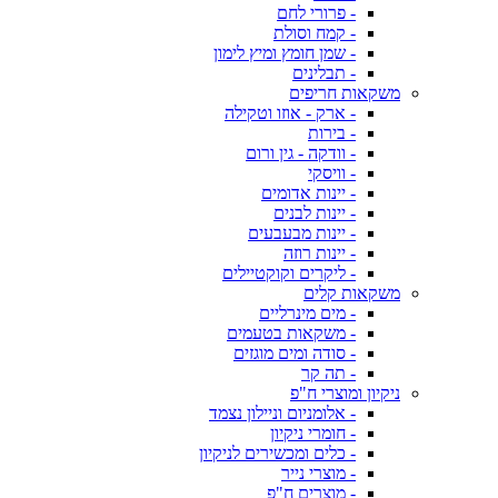
- פרורי לחם
- קמח וסולת
- שמן חומץ ומיץ לימון
- תבלינים
משקאות חריפים
- ארק - אוזו וטקילה
- בירות
- וודקה - גין ורום
- וויסקי
- יינות אדומים
- יינות לבנים
- יינות מבעבעים
- יינות רוזה
- ליקרים וקוקטיילים
משקאות קלים
- מים מינרליים
- משקאות בטעמים
- סודה ומים מוגזים
- תה קר
ניקיון ומוצרי ח"פ
- אלומניום וניילון נצמד
- חומרי ניקיון
- כלים ומכשירים לניקיון
- מוצרי נייר
- מוצרים ח"פ