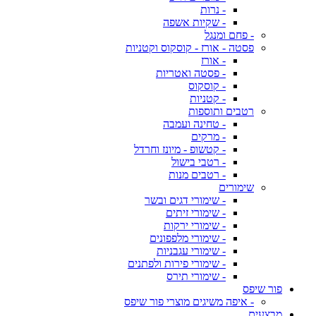
- נרות
- שקיות אשפה
- פחם ומנגל
פסטה - אורז - קוסקוס וקטניות
- אורז
- פסטה ואטריות
- קוסקוס
- קטניות
רטבים ותוספות
- טחינה ועמבה
- מרקים
- קטשופ - מיונז וחרדל
- רטבי בישול
- רטבים מנות
שימורים
- שימורי דגים ובשר
- שימורי זיתים
- שימורי ירקות
- שימורי מלפפונים
- שימורי עגבניות
- שימורי פירות ולפתנים
- שימורי תירס
פור שיפס
- איפה משיגים מוצרי פור שיפס
מבצעים