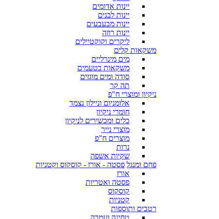
יינות אדומים
יינות לבנים
יינות מבעבעים
יינות רוזה
ליקרים וקוקטיילים
משקאות קלים
מים מינרליים
משקאות בטעמים
סודה ומים מוגזים
תה קר
ניקיון ומוצרי ח"פ
אלומניום וניילון נצמד
חומרי ניקיון
כלים ומכשירים לניקיון
מוצרי נייר
מוצרים ח"פ
נרות
שקיות אשפה
פחם ומנגל
פסטה - אורז - קוסקוס וקטניות
אורז
פסטה ואטריות
קוסקוס
קטניות
רטבים ותוספות
טחינה ועמבה