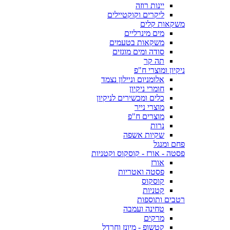
יינות רוזה
ליקרים וקוקטיילים
משקאות קלים
מים מינרליים
משקאות בטעמים
סודה ומים מוגזים
תה קר
ניקיון ומוצרי ח"פ
אלומניום וניילון נצמד
חומרי ניקיון
כלים ומכשירים לניקיון
מוצרי נייר
מוצרים ח"פ
נרות
שקיות אשפה
פחם ומנגל
פסטה - אורז - קוסקוס וקטניות
אורז
פסטה ואטריות
קוסקוס
קטניות
רטבים ותוספות
טחינה ועמבה
מרקים
קטשופ - מיונז וחרדל