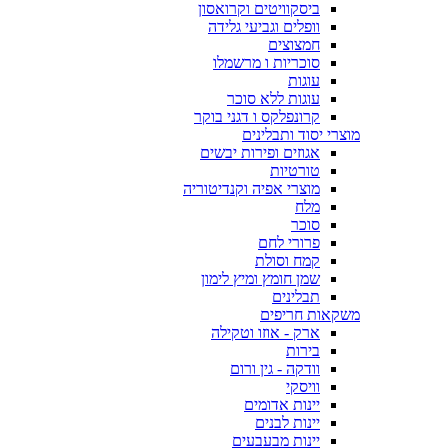
ביסקוויטים וקרואסון
וופלים וגביעי גלידה
חמצוצים
סוכריות ו מרשמלו
עוגות
עוגות ללא סוכר
קרונפלקס ו דגני בוקר
מוצרי יסוד ותבלינים
אגוזים ופירות יבשים
טורטיות
מוצרי אפיה וקנדיטוריה
מלח
סוכר
פרורי לחם
קמח וסולת
שמן חומץ ומיץ לימון
תבלינים
משקאות חריפים
ארק - אוזו וטקילה
בירות
וודקה - גין ורום
וויסקי
יינות אדומים
יינות לבנים
יינות מבעבעים