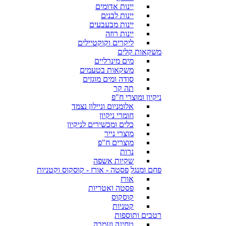
יינות אדומים
יינות לבנים
יינות מבעבעים
יינות רוזה
ליקרים וקוקטיילים
משקאות קלים
מים מינרליים
משקאות בטעמים
סודה ומים מוגזים
תה קר
ניקיון ומוצרי ח"פ
אלומניום וניילון נצמד
חומרי ניקיון
כלים ומכשירים לניקיון
מוצרי נייר
מוצרים ח"פ
נרות
שקיות אשפה
פחם ומנגל
פסטה - אורז - קוסקוס וקטניות
אורז
פסטה ואטריות
קוסקוס
קטניות
רטבים ותוספות
טחינה ועמבה