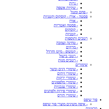
- נרות
- שקיות אשפה
- פחם ומנגל
פסטה - אורז - קוסקוס וקטניות
- אורז
- פסטה ואטריות
- קוסקוס
- קטניות
רטבים ותוספות
- טחינה ועמבה
- מרקים
- קטשופ - מיונז וחרדל
- רטבי בישול
- רטבים מנות
שימורים
- שימורי דגים ובשר
- שימורי זיתים
- שימורי ירקות
- שימורי מלפפונים
- שימורי עגבניות
- שימורי פירות ולפתנים
- שימורי תירס
פור שיפס
- איפה משיגים מוצרי פור שיפס
מבצעים