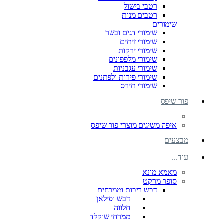
רטבי בישול
רטבים מנות
שימורים
שימורי דגים ובשר
שימורי זיתים
שימורי ירקות
שימורי מלפפונים
שימורי עגבניות
שימורי פירות ולפתנים
שימורי תירס
פור שיפס
איפה משיגים מוצרי פור שיפס
מבצעים
עוד...
מאמא מונא
סופר מרקט
דבש ריבות וממרחים
דבש וסילאן
חלווה
ממרחי שוקלד