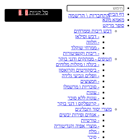
סל קניות
0
0
דף הבית
התחברות \ הרשמה
מאמא מונא
סופר מרקט
דבש ריבות וממרחים
- דבש וסילאן
- חלווה
- ממרחי שוקלד
- ריבות וקונפיטורות
חטיפים - ממתקים ודגני בוקר
- ביגלה ו מקלות מלוחים
- ביסקוויטים וקרואסון
- וופלים וגביעי גלידה
- חמצוצים
- סוכריות ו מרשמלו
- עוגות
- עוגות ללא סוכר
- קרונפלקס ו דגני בוקר
מוצרי יסוד ותבלינים
- אגוזים ופירות יבשים
- טורטיות
- מוצרי אפיה וקנדיטוריה
- מלח
- סוכר