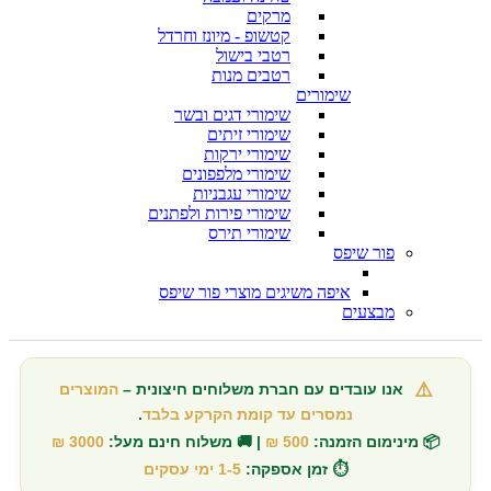
מרקים
קטשופ - מיונז וחרדל
רטבי בישול
רטבים מנות
שימורים
שימורי דגים ובשר
שימורי זיתים
שימורי ירקות
שימורי מלפפונים
שימורי עגבניות
שימורי פירות ולפתנים
שימורי תירס
פור שיפס
איפה משיגים מוצרי פור שיפס
מבצעים
⚠️
אנו עובדים עם חברת משלוחים חיצונית –
המוצרים
נמסרים עד קומת הקרקע בלבד
.
📦 מינימום הזמנה:
500 ₪
| 🚚 משלוח חינם מעל:
3000 ₪
⏱️ זמן אספקה:
1-5 ימי עסקים