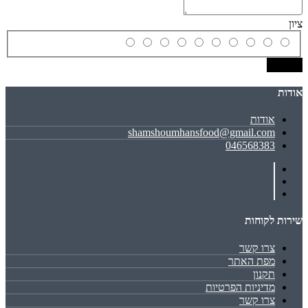
ציון
שמירה
אודות
אודות
shamshoumhansfood@gmail.com
046568383
שירות לקוחות
צרו קשר
מפת האתר
תקנון
מדיניות הפרטיות
צרו קשר