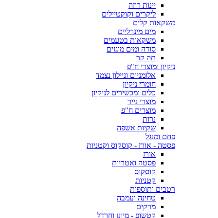
יינות רוזה
ליקרים וקוקטיילים
משקאות קלים
מים מינרליים
משקאות בטעמים
סודה ומים מוגזים
תה קר
ניקיון ומוצרי ח"פ
אלומניום וניילון נצמד
חומרי ניקיון
כלים ומכשירים לניקיון
מוצרי נייר
מוצרים ח"פ
נרות
שקיות אשפה
פחם ומנגל
פסטה - אורז - קוסקוס וקטניות
אורז
פסטה ואטריות
קוסקוס
קטניות
רטבים ותוספות
טחינה ועמבה
מרקים
קטשופ - מיונז וחרדל