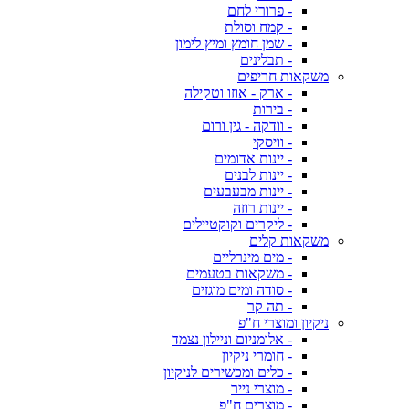
- פרורי לחם
- קמח וסולת
- שמן חומץ ומיץ לימון
- תבלינים
משקאות חריפים
- ארק - אוזו וטקילה
- בירות
- וודקה - גין ורום
- וויסקי
- יינות אדומים
- יינות לבנים
- יינות מבעבעים
- יינות רוזה
- ליקרים וקוקטיילים
משקאות קלים
- מים מינרליים
- משקאות בטעמים
- סודה ומים מוגזים
- תה קר
ניקיון ומוצרי ח"פ
- אלומניום וניילון נצמד
- חומרי ניקיון
- כלים ומכשירים לניקיון
- מוצרי נייר
- מוצרים ח"פ