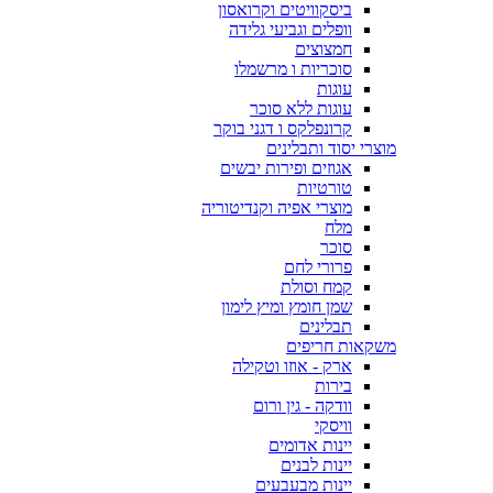
ביסקוויטים וקרואסון
וופלים וגביעי גלידה
חמצוצים
סוכריות ו מרשמלו
עוגות
עוגות ללא סוכר
קרונפלקס ו דגני בוקר
מוצרי יסוד ותבלינים
אגוזים ופירות יבשים
טורטיות
מוצרי אפיה וקנדיטוריה
מלח
סוכר
פרורי לחם
קמח וסולת
שמן חומץ ומיץ לימון
תבלינים
משקאות חריפים
ארק - אוזו וטקילה
בירות
וודקה - גין ורום
וויסקי
יינות אדומים
יינות לבנים
יינות מבעבעים