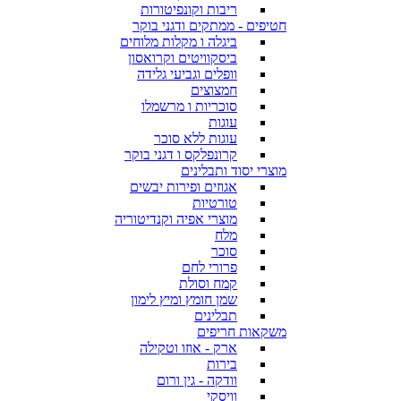
ריבות וקונפיטורות
חטיפים - ממתקים ודגני בוקר
ביגלה ו מקלות מלוחים
ביסקוויטים וקרואסון
וופלים וגביעי גלידה
חמצוצים
סוכריות ו מרשמלו
עוגות
עוגות ללא סוכר
קרונפלקס ו דגני בוקר
מוצרי יסוד ותבלינים
אגוזים ופירות יבשים
טורטיות
מוצרי אפיה וקנדיטוריה
מלח
סוכר
פרורי לחם
קמח וסולת
שמן חומץ ומיץ לימון
תבלינים
משקאות חריפים
ארק - אוזו וטקילה
בירות
וודקה - גין ורום
וויסקי