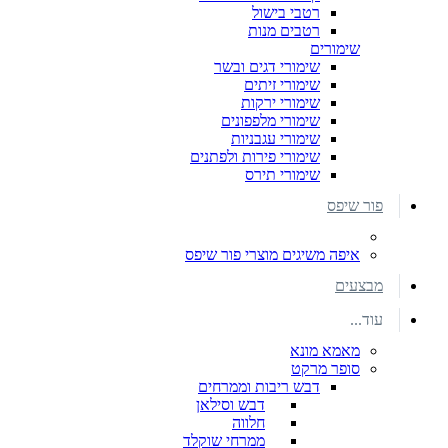
רטבי בישול
רטבים מנות
שימורים
שימורי דגים ובשר
שימורי זיתים
שימורי ירקות
שימורי מלפפונים
שימורי עגבניות
שימורי פירות ולפתנים
שימורי תירס
פור שיפס
איפה משיגים מוצרי פור שיפס
מבצעים
עוד...
מאמא מונא
סופר מרקט
דבש ריבות וממרחים
דבש וסילאן
חלווה
ממרחי שוקלד