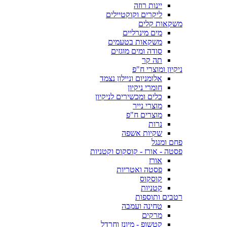
יינות רוזה
ליקרים וקוקטיילים
משקאות קלים
מים מינרליים
משקאות בטעמים
סודה ומים מוגזים
תה קר
ניקיון ומוצרי ח"פ
אלומניום וניילון נצמד
חומרי ניקיון
כלים ומכשירים לניקיון
מוצרי נייר
מוצרים ח"פ
נרות
שקיות אשפה
פחם ומנגל
פסטה - אורז - קוסקוס וקטניות
אורז
פסטה ואטריות
קוסקוס
קטניות
רטבים ותוספות
טחינה ועמבה
מרקים
קטשופ - מיונז וחרדל