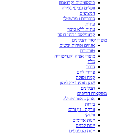
ביסקוויטים וקרואסון
וופלים וגביעי גלידה
חמצוצים
סוכריות ו מרשמלו
עוגות
עוגות ללא סוכר
קרונפלקס ו דגני בוקר
מוצרי יסוד ותבלינים
אגוזים ופירות יבשים
טורטיות
מוצרי אפיה וקנדיטוריה
מלח
סוכר
פרורי לחם
קמח וסולת
שמן חומץ ומיץ לימון
תבלינים
משקאות חריפים
ארק - אוזו וטקילה
בירות
וודקה - גין ורום
וויסקי
יינות אדומים
יינות לבנים
יינות מבעבעים