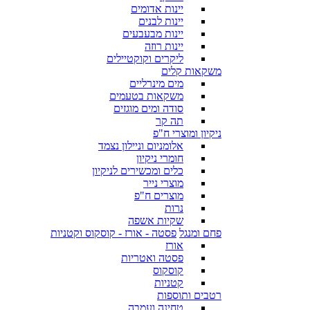
יינות אדומים
יינות לבנים
יינות מבעבעים
יינות רוזה
ליקרים וקוקטיילים
משקאות קלים
מים מינרליים
משקאות בטעמים
סודה ומים מוגזים
תה קר
ניקיון ומוצרי ח"פ
אלומניום וניילון נצמד
חומרי ניקיון
כלים ומכשירים לניקיון
מוצרי נייר
מוצרים ח"פ
נרות
שקיות אשפה
פחם ומנגל
פסטה - אורז - קוסקוס וקטניות
אורז
פסטה ואטריות
קוסקוס
קטניות
רטבים ותוספות
טחינה ועמבה