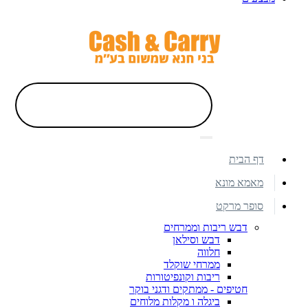
דף הבית
מאמא מונא
סופר מרקט
דבש ריבות וממרחים
דבש וסילאן
חלווה
ממרחי שוקלד
ריבות וקונפיטורות
חטיפים - ממתקים ודגני בוקר
ביגלה ו מקלות מלוחים