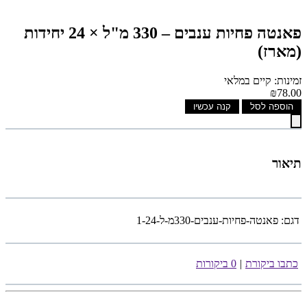
פאנטה פחיות ענבים – 330 מ"ל × 24 יחידות
(מארז)
זמינות: קיים במלאי
₪78.00
הוספה לסל
קנה עכשיו
תיאור
דגם:
פאנטה-פחיות-ענבים-330מ-ל-1-24
כתבו ביקורת
|
0 ביקורות