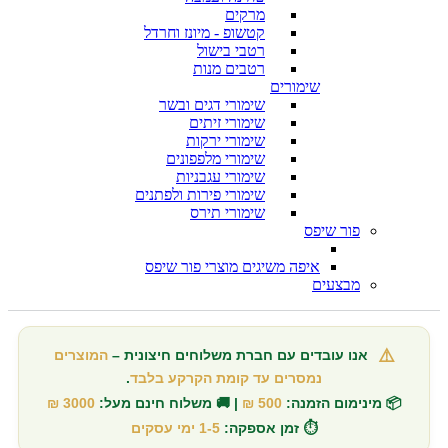
מרקים
קטשופ - מיונז וחרדל
רטבי בישול
רטבים מנות
שימורים
שימורי דגים ובשר
שימורי זיתים
שימורי ירקות
שימורי מלפפונים
שימורי עגבניות
שימורי פירות ולפתנים
שימורי תירס
פור שיפס
איפה משיגים מוצרי פור שיפס
מבצעים
⚠️
אנו עובדים עם חברת משלוחים חיצונית –
המוצרים
נמסרים עד קומת הקרקע בלבד
.
📦 מינימום הזמנה:
500 ₪
| 🚚 משלוח חינם מעל:
3000 ₪
⏱️ זמן אספקה:
1-5 ימי עסקים