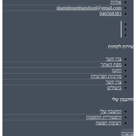
אודות
shamshoumhansfood@gmail.com
046568383
שירות לקוחות
צרו קשר
מפת האתר
תקנון
מדיניות הפרטיות
צרו קשר
ביטולים
החשבון שלי
החשבון שלי
היסטוריית ההזמנות
רשימת תפוצה
נגישות