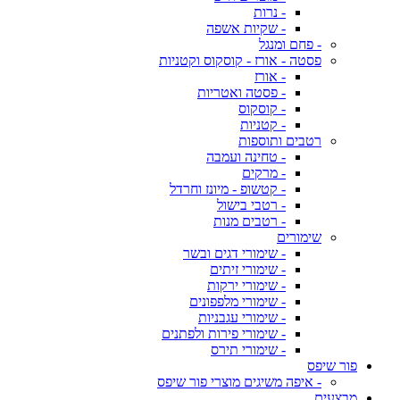
- נרות
- שקיות אשפה
- פחם ומנגל
פסטה - אורז - קוסקוס וקטניות
- אורז
- פסטה ואטריות
- קוסקוס
- קטניות
רטבים ותוספות
- טחינה ועמבה
- מרקים
- קטשופ - מיונז וחרדל
- רטבי בישול
- רטבים מנות
שימורים
- שימורי דגים ובשר
- שימורי זיתים
- שימורי ירקות
- שימורי מלפפונים
- שימורי עגבניות
- שימורי פירות ולפתנים
- שימורי תירס
פור שיפס
- איפה משיגים מוצרי פור שיפס
מבצעים