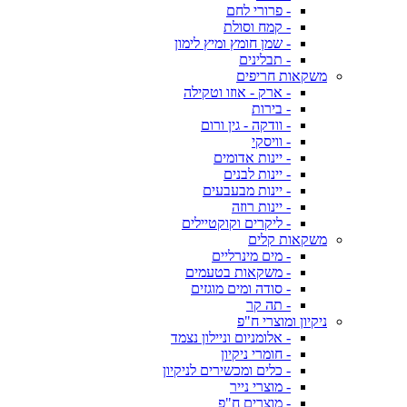
- פרורי לחם
- קמח וסולת
- שמן חומץ ומיץ לימון
- תבלינים
משקאות חריפים
- ארק - אוזו וטקילה
- בירות
- וודקה - גין ורום
- וויסקי
- יינות אדומים
- יינות לבנים
- יינות מבעבעים
- יינות רוזה
- ליקרים וקוקטיילים
משקאות קלים
- מים מינרליים
- משקאות בטעמים
- סודה ומים מוגזים
- תה קר
ניקיון ומוצרי ח"פ
- אלומניום וניילון נצמד
- חומרי ניקיון
- כלים ומכשירים לניקיון
- מוצרי נייר
- מוצרים ח"פ