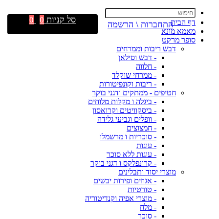
סל קניות
0
0
דף הבית
התחברות \ הרשמה
מאמא מונא
סופר מרקט
דבש ריבות וממרחים
- דבש וסילאן
- חלווה
- ממרחי שוקלד
- ריבות וקונפיטורות
חטיפים - ממתקים ודגני בוקר
- ביגלה ו מקלות מלוחים
- ביסקוויטים וקרואסון
- וופלים וגביעי גלידה
- חמצוצים
- סוכריות ו מרשמלו
- עוגות
- עוגות ללא סוכר
- קרונפלקס ו דגני בוקר
מוצרי יסוד ותבלינים
- אגוזים ופירות יבשים
- טורטיות
- מוצרי אפיה וקנדיטוריה
- מלח
- סוכר