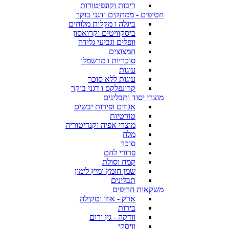
ריבות וקונפיטורות
חטיפים - ממתקים ודגני בוקר
ביגלה ו מקלות מלוחים
ביסקוויטים וקרואסון
וופלים וגביעי גלידה
חמצוצים
סוכריות ו מרשמלו
עוגות
עוגות ללא סוכר
קרונפלקס ו דגני בוקר
מוצרי יסוד ותבלינים
אגוזים ופירות יבשים
טורטיות
מוצרי אפיה וקנדיטוריה
מלח
סוכר
פרורי לחם
קמח וסולת
שמן חומץ ומיץ לימון
תבלינים
משקאות חריפים
ארק - אוזו וטקילה
בירות
וודקה - גין ורום
וויסקי