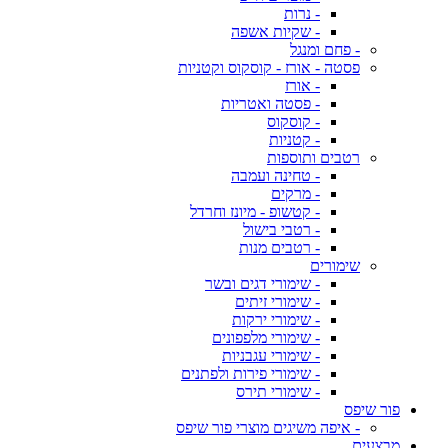
- נרות
- שקיות אשפה
- פחם ומנגל
פסטה - אורז - קוסקוס וקטניות
- אורז
- פסטה ואטריות
- קוסקוס
- קטניות
רטבים ותוספות
- טחינה ועמבה
- מרקים
- קטשופ - מיונז וחרדל
- רטבי בישול
- רטבים מנות
שימורים
- שימורי דגים ובשר
- שימורי זיתים
- שימורי ירקות
- שימורי מלפפונים
- שימורי עגבניות
- שימורי פירות ולפתנים
- שימורי תירס
פור שיפס
- איפה משיגים מוצרי פור שיפס
מבצעים