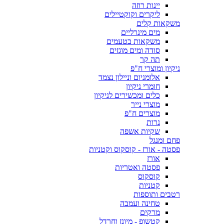
יינות רוזה
ליקרים וקוקטיילים
משקאות קלים
מים מינרליים
משקאות בטעמים
סודה ומים מוגזים
תה קר
ניקיון ומוצרי ח"פ
אלומניום וניילון נצמד
חומרי ניקיון
כלים ומכשירים לניקיון
מוצרי נייר
מוצרים ח"פ
נרות
שקיות אשפה
פחם ומנגל
פסטה - אורז - קוסקוס וקטניות
אורז
פסטה ואטריות
קוסקוס
קטניות
רטבים ותוספות
טחינה ועמבה
מרקים
קטשופ - מיונז וחרדל