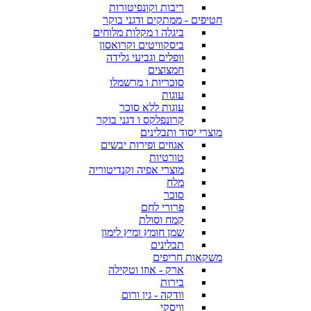
ריבות וקונפיטורות
חטיפים - ממתקים ודגני בוקר
ביגלה ו מקלות מלוחים
ביסקוויטים וקרואסון
וופלים וגביעי גלידה
חמצוצים
סוכריות ו מרשמלו
עוגות
עוגות ללא סוכר
קרונפלקס ו דגני בוקר
מוצרי יסוד ותבלינים
אגוזים ופירות יבשים
טורטיות
מוצרי אפיה וקנדיטוריה
מלח
סוכר
פרורי לחם
קמח וסולת
שמן חומץ ומיץ לימון
תבלינים
משקאות חריפים
ארק - אוזו וטקילה
בירות
וודקה - גין ורום
וויסקי