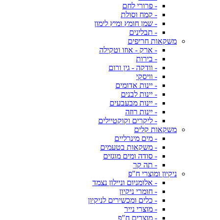
- פרורי לחם
- קמח וסולת
- שמן חומץ ומיץ לימון
- תבלינים
משקאות חריפים
- ארק - אוזו וטקילה
- בירות
- וודקה - גין ורום
- וויסקי
- יינות אדומים
- יינות לבנים
- יינות מבעבעים
- יינות רוזה
- ליקרים וקוקטיילים
משקאות קלים
- מים מינרליים
- משקאות בטעמים
- סודה ומים מוגזים
- תה קר
ניקיון ומוצרי ח"פ
- אלומניום וניילון נצמד
- חומרי ניקיון
- כלים ומכשירים לניקיון
- מוצרי נייר
- מוצרים ח"פ