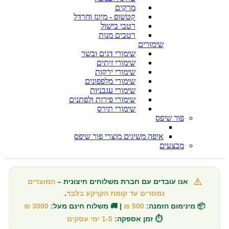
מרקים
קטשופ - מיונז וחרדל
רטבי בישול
רטבים מנות
שימורים
שימורי דגים ובשר
שימורי זיתים
שימורי ירקות
שימורי מלפפונים
שימורי עגבניות
שימורי פירות ולפתנים
שימורי תירס
פור שיפס
איפה משיגים מוצרי פור שיפס
מבצעים
⚠️
אנו עובדים עם חברת משלוחים חיצונית –
המוצרים
נמסרים עד קומת הקרקע בלבד
.
📦 מינימום הזמנה:
500 ₪
| 🚚 משלוח חינם מעל:
3000 ₪
⏱️ זמן אספקה:
1-5 ימי עסקים