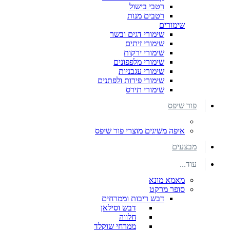
רטבי בישול
רטבים מנות
שימורים
שימורי דגים ובשר
שימורי זיתים
שימורי ירקות
שימורי מלפפונים
שימורי עגבניות
שימורי פירות ולפתנים
שימורי תירס
פור שיפס
איפה משיגים מוצרי פור שיפס
מבצעים
עוד...
מאמא מונא
סופר מרקט
דבש ריבות וממרחים
דבש וסילאן
חלווה
ממרחי שוקלד