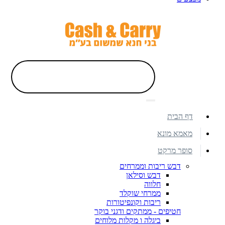
דף הבית
מאמא מונא
סופר מרקט
דבש ריבות וממרחים
דבש וסילאן
חלווה
ממרחי שוקלד
ריבות וקונפיטורות
חטיפים - ממתקים ודגני בוקר
ביגלה ו מקלות מלוחים