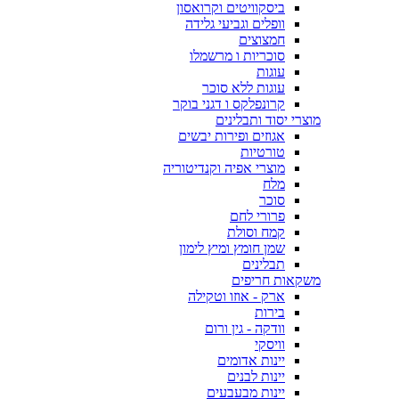
ביסקוויטים וקרואסון
וופלים וגביעי גלידה
חמצוצים
סוכריות ו מרשמלו
עוגות
עוגות ללא סוכר
קרונפלקס ו דגני בוקר
מוצרי יסוד ותבלינים
אגוזים ופירות יבשים
טורטיות
מוצרי אפיה וקנדיטוריה
מלח
סוכר
פרורי לחם
קמח וסולת
שמן חומץ ומיץ לימון
תבלינים
משקאות חריפים
ארק - אוזו וטקילה
בירות
וודקה - גין ורום
וויסקי
יינות אדומים
יינות לבנים
יינות מבעבעים