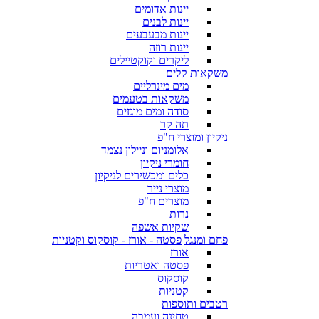
יינות אדומים
יינות לבנים
יינות מבעבעים
יינות רוזה
ליקרים וקוקטיילים
משקאות קלים
מים מינרליים
משקאות בטעמים
סודה ומים מוגזים
תה קר
ניקיון ומוצרי ח"פ
אלומניום וניילון נצמד
חומרי ניקיון
כלים ומכשירים לניקיון
מוצרי נייר
מוצרים ח"פ
נרות
שקיות אשפה
פחם ומנגל
פסטה - אורז - קוסקוס וקטניות
אורז
פסטה ואטריות
קוסקוס
קטניות
רטבים ותוספות
טחינה ועמבה