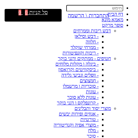
סל קניות
0
0
דף הבית
התחברות \ הרשמה
מאמא מונא
סופר מרקט
דבש ריבות וממרחים
- דבש וסילאן
- חלווה
- ממרחי שוקלד
- ריבות וקונפיטורות
חטיפים - ממתקים ודגני בוקר
- ביגלה ו מקלות מלוחים
- ביסקוויטים וקרואסון
- וופלים וגביעי גלידה
- חמצוצים
- סוכריות ו מרשמלו
- עוגות
- עוגות ללא סוכר
- קרונפלקס ו דגני בוקר
מוצרי יסוד ותבלינים
- אגוזים ופירות יבשים
- טורטיות
- מוצרי אפיה וקנדיטוריה
- מלח
- סוכר