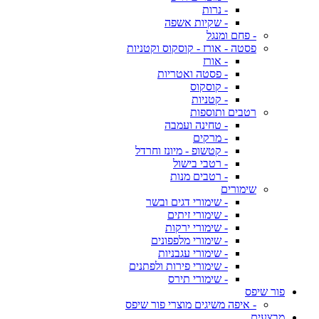
- נרות
- שקיות אשפה
- פחם ומנגל
פסטה - אורז - קוסקוס וקטניות
- אורז
- פסטה ואטריות
- קוסקוס
- קטניות
רטבים ותוספות
- טחינה ועמבה
- מרקים
- קטשופ - מיונז וחרדל
- רטבי בישול
- רטבים מנות
שימורים
- שימורי דגים ובשר
- שימורי זיתים
- שימורי ירקות
- שימורי מלפפונים
- שימורי עגבניות
- שימורי פירות ולפתנים
- שימורי תירס
פור שיפס
- איפה משיגים מוצרי פור שיפס
מבצעים