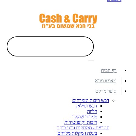
דף הבית
מאמא מונא
סופר מרקט
דבש ריבות וממרחים
דבש וסילאן
חלווה
ממרחי שוקלד
ריבות וקונפיטורות
חטיפים - ממתקים ודגני בוקר
ביגלה ו מקלות מלוחים