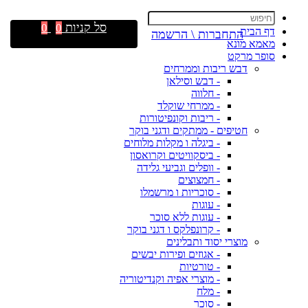
סל קניות
0
0
דף הבית
התחברות \ הרשמה
מאמא מונא
סופר מרקט
דבש ריבות וממרחים
- דבש וסילאן
- חלווה
- ממרחי שוקלד
- ריבות וקונפיטורות
חטיפים - ממתקים ודגני בוקר
- ביגלה ו מקלות מלוחים
- ביסקוויטים וקרואסון
- וופלים וגביעי גלידה
- חמצוצים
- סוכריות ו מרשמלו
- עוגות
- עוגות ללא סוכר
- קרונפלקס ו דגני בוקר
מוצרי יסוד ותבלינים
- אגוזים ופירות יבשים
- טורטיות
- מוצרי אפיה וקנדיטוריה
- מלח
- סוכר