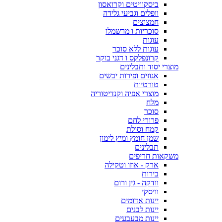
ביסקוויטים וקרואסון
וופלים וגביעי גלידה
חמצוצים
סוכריות ו מרשמלו
עוגות
עוגות ללא סוכר
קרונפלקס ו דגני בוקר
מוצרי יסוד ותבלינים
אגוזים ופירות יבשים
טורטיות
מוצרי אפיה וקנדיטוריה
מלח
סוכר
פרורי לחם
קמח וסולת
שמן חומץ ומיץ לימון
תבלינים
משקאות חריפים
ארק - אוזו וטקילה
בירות
וודקה - גין ורום
וויסקי
יינות אדומים
יינות לבנים
יינות מבעבעים