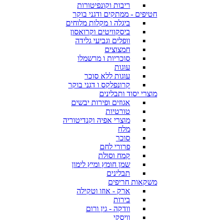
ריבות וקונפיטורות
חטיפים - ממתקים ודגני בוקר
ביגלה ו מקלות מלוחים
ביסקוויטים וקרואסון
וופלים וגביעי גלידה
חמצוצים
סוכריות ו מרשמלו
עוגות
עוגות ללא סוכר
קרונפלקס ו דגני בוקר
מוצרי יסוד ותבלינים
אגוזים ופירות יבשים
טורטיות
מוצרי אפיה וקנדיטוריה
מלח
סוכר
פרורי לחם
קמח וסולת
שמן חומץ ומיץ לימון
תבלינים
משקאות חריפים
ארק - אוזו וטקילה
בירות
וודקה - גין ורום
וויסקי