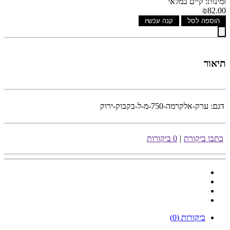
זמינות: קיים במלאי
₪82.00
הוספה לסל
קנה עכשיו
תיאור
דגם:
ערק-אלקרמה-750-מ-ל-בקבוק-ירוק
כתבו ביקורת
|
0 ביקורות
ביקורות (0)