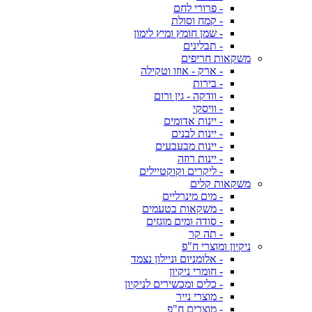
- פרורי לחם
- קמח וסולת
- שמן חומץ ומיץ לימון
- תבלינים
משקאות חריפים
- ארק - אוזו וטקילה
- בירות
- וודקה - גין ורום
- וויסקי
- יינות אדומים
- יינות לבנים
- יינות מבעבעים
- יינות רוזה
- ליקרים וקוקטיילים
משקאות קלים
- מים מינרליים
- משקאות בטעמים
- סודה ומים מוגזים
- תה קר
ניקיון ומוצרי ח"פ
- אלומניום וניילון נצמד
- חומרי ניקיון
- כלים ומכשירים לניקיון
- מוצרי נייר
- מוצרים ח"פ