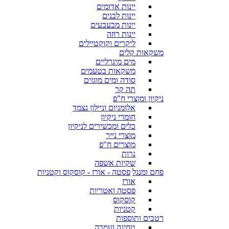
יינות אדומים
יינות לבנים
יינות מבעבעים
יינות רוזה
ליקרים וקוקטיילים
משקאות קלים
מים מינרליים
משקאות בטעמים
סודה ומים מוגזים
תה קר
ניקיון ומוצרי ח"פ
אלומניום וניילון נצמד
חומרי ניקיון
כלים ומכשירים לניקיון
מוצרי נייר
מוצרים ח"פ
נרות
שקיות אשפה
פחם ומנגל
פסטה - אורז - קוסקוס וקטניות
אורז
פסטה ואטריות
קוסקוס
קטניות
רטבים ותוספות
טחינה ועמבה