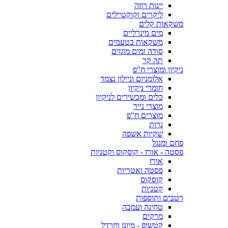
יינות רוזה
ליקרים וקוקטיילים
משקאות קלים
מים מינרליים
משקאות בטעמים
סודה ומים מוגזים
תה קר
ניקיון ומוצרי ח"פ
אלומניום וניילון נצמד
חומרי ניקיון
כלים ומכשירים לניקיון
מוצרי נייר
מוצרים ח"פ
נרות
שקיות אשפה
פחם ומנגל
פסטה - אורז - קוסקוס וקטניות
אורז
פסטה ואטריות
קוסקוס
קטניות
רטבים ותוספות
טחינה ועמבה
מרקים
קטשופ - מיונז וחרדל