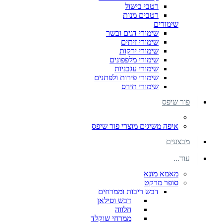
רטבי בישול
רטבים מנות
שימורים
שימורי דגים ובשר
שימורי זיתים
שימורי ירקות
שימורי מלפפונים
שימורי עגבניות
שימורי פירות ולפתנים
שימורי תירס
פור שיפס
איפה משיגים מוצרי פור שיפס
מבצעים
עוד...
מאמא מונא
סופר מרקט
דבש ריבות וממרחים
דבש וסילאן
חלווה
ממרחי שוקלד