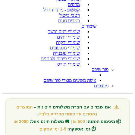
מרקים
קטשופ - מיונז וחרדל
רטבי בישול
רטבים מנות
שימורים
שימורי דגים ובשר
שימורי זיתים
שימורי ירקות
שימורי מלפפונים
שימורי עגבניות
שימורי פירות ולפתנים
שימורי תירס
פור שיפס
איפה משיגים מוצרי פור שיפס
מבצעים
⚠️
אנו עובדים עם חברת משלוחים חיצונית –
המוצרים
נמסרים עד קומת הקרקע בלבד
.
📦 מינימום הזמנה:
500 ₪
| 🚚 משלוח חינם מעל:
3000 ₪
⏱️ זמן אספקה:
1-5 ימי עסקים