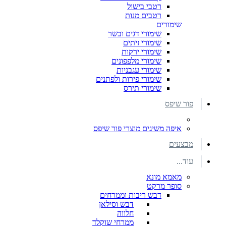
רטבי בישול
רטבים מנות
שימורים
שימורי דגים ובשר
שימורי זיתים
שימורי ירקות
שימורי מלפפונים
שימורי עגבניות
שימורי פירות ולפתנים
שימורי תירס
פור שיפס
איפה משיגים מוצרי פור שיפס
מבצעים
עוד...
מאמא מונא
סופר מרקט
דבש ריבות וממרחים
דבש וסילאן
חלווה
ממרחי שוקלד