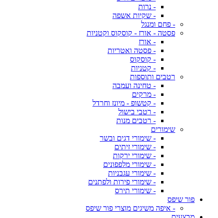
- נרות
- שקיות אשפה
- פחם ומנגל
פסטה - אורז - קוסקוס וקטניות
- אורז
- פסטה ואטריות
- קוסקוס
- קטניות
רטבים ותוספות
- טחינה ועמבה
- מרקים
- קטשופ - מיונז וחרדל
- רטבי בישול
- רטבים מנות
שימורים
- שימורי דגים ובשר
- שימורי זיתים
- שימורי ירקות
- שימורי מלפפונים
- שימורי עגבניות
- שימורי פירות ולפתנים
- שימורי תירס
פור שיפס
- איפה משיגים מוצרי פור שיפס
מבצעים