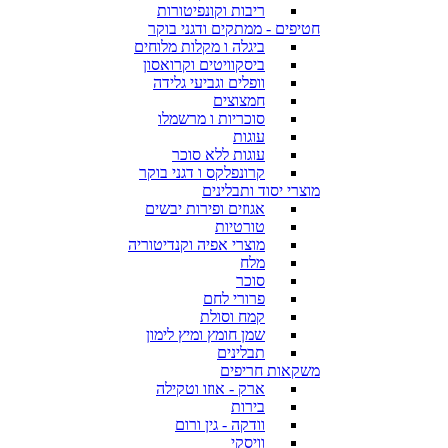
ריבות וקונפיטורות
חטיפים - ממתקים ודגני בוקר
ביגלה ו מקלות מלוחים
ביסקוויטים וקרואסון
וופלים וגביעי גלידה
חמצוצים
סוכריות ו מרשמלו
עוגות
עוגות ללא סוכר
קרונפלקס ו דגני בוקר
מוצרי יסוד ותבלינים
אגוזים ופירות יבשים
טורטיות
מוצרי אפיה וקנדיטוריה
מלח
סוכר
פרורי לחם
קמח וסולת
שמן חומץ ומיץ לימון
תבלינים
משקאות חריפים
ארק - אוזו וטקילה
בירות
וודקה - גין ורום
וויסקי