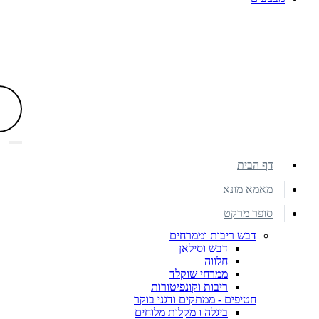
דף הבית
מאמא מונא
סופר מרקט
דבש ריבות וממרחים
דבש וסילאן
חלווה
ממרחי שוקלד
ריבות וקונפיטורות
חטיפים - ממתקים ודגני בוקר
ביגלה ו מקלות מלוחים