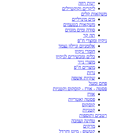
יינות רוזה
ליקרים וקוקטיילים
משקאות קלים
מים מינרליים
משקאות בטעמים
סודה ומים מוגזים
תה קר
ניקיון ומוצרי ח"פ
אלומניום וניילון נצמד
חומרי ניקיון
כלים ומכשירים לניקיון
מוצרי נייר
מוצרים ח"פ
נרות
שקיות אשפה
פחם ומנגל
פסטה - אורז - קוסקוס וקטניות
אורז
פסטה ואטריות
קוסקוס
קטניות
רטבים ותוספות
טחינה ועמבה
מרקים
קטשופ - מיונז וחרדל