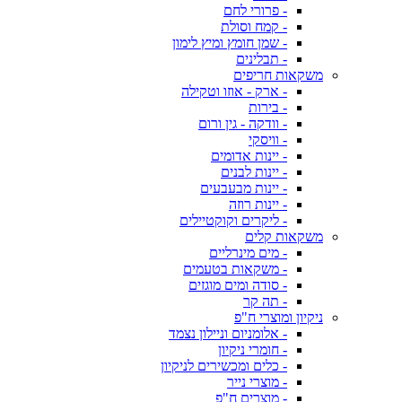
- פרורי לחם
- קמח וסולת
- שמן חומץ ומיץ לימון
- תבלינים
משקאות חריפים
- ארק - אוזו וטקילה
- בירות
- וודקה - גין ורום
- וויסקי
- יינות אדומים
- יינות לבנים
- יינות מבעבעים
- יינות רוזה
- ליקרים וקוקטיילים
משקאות קלים
- מים מינרליים
- משקאות בטעמים
- סודה ומים מוגזים
- תה קר
ניקיון ומוצרי ח"פ
- אלומניום וניילון נצמד
- חומרי ניקיון
- כלים ומכשירים לניקיון
- מוצרי נייר
- מוצרים ח"פ