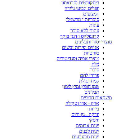
ביסקוויטים וקרואסון
וופלים וגביעי גלידה
חמצוצים
סוכריות ו מרשמלו
עוגות
עוגות ללא סוכר
קרונפלקס ו דגני בוקר
מוצרי יסוד ותבלינים
אגוזים ופירות יבשים
טורטיות
מוצרי אפיה וקנדיטוריה
מלח
סוכר
פרורי לחם
קמח וסולת
שמן חומץ ומיץ לימון
תבלינים
משקאות חריפים
ארק - אוזו וטקילה
בירות
וודקה - גין ורום
וויסקי
יינות אדומים
יינות לבנים
יינות מבעבעים