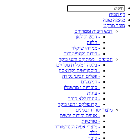
דף הבית
מאמא מונא
סופר מרקט
דבש ריבות וממרחים
- דבש וסילאן
- חלווה
- ממרחי שוקלד
- ריבות וקונפיטורות
חטיפים - ממתקים ודגני בוקר
- ביגלה ו מקלות מלוחים
- ביסקוויטים וקרואסון
- וופלים וגביעי גלידה
- חמצוצים
- סוכריות ו מרשמלו
- עוגות
- עוגות ללא סוכר
- קרונפלקס ו דגני בוקר
מוצרי יסוד ותבלינים
- אגוזים ופירות יבשים
- טורטיות
- מוצרי אפיה וקנדיטוריה
- מלח
- סוכר