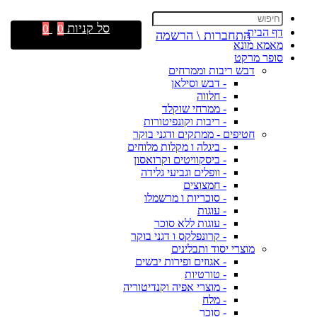
סל קניות
0
0
דף הבית
התחברות \ הרשמה
מאמא מונא
סופר מרקט
דבש ריבות וממרחים
- דבש וסילאן
- חלווה
- ממרחי שוקלד
- ריבות וקונפיטורות
חטיפים - ממתקים ודגני בוקר
- ביגלה ו מקלות מלוחים
- ביסקוויטים וקרואסון
- וופלים וגביעי גלידה
- חמצוצים
- סוכריות ו מרשמלו
- עוגות
- עוגות ללא סוכר
- קרונפלקס ו דגני בוקר
מוצרי יסוד ותבלינים
- אגוזים ופירות יבשים
- טורטיות
- מוצרי אפיה וקנדיטוריה
- מלח
- סוכר