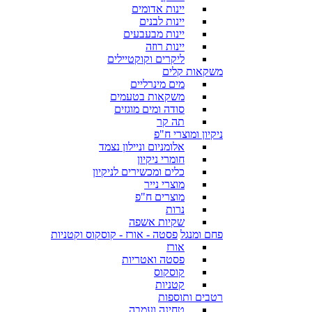
יינות אדומים
יינות לבנים
יינות מבעבעים
יינות רוזה
ליקרים וקוקטיילים
משקאות קלים
מים מינרליים
משקאות בטעמים
סודה ומים מוגזים
תה קר
ניקיון ומוצרי ח"פ
אלומניום וניילון נצמד
חומרי ניקיון
כלים ומכשירים לניקיון
מוצרי נייר
מוצרים ח"פ
נרות
שקיות אשפה
פחם ומנגל
פסטה - אורז - קוסקוס וקטניות
אורז
פסטה ואטריות
קוסקוס
קטניות
רטבים ותוספות
טחינה ועמבה