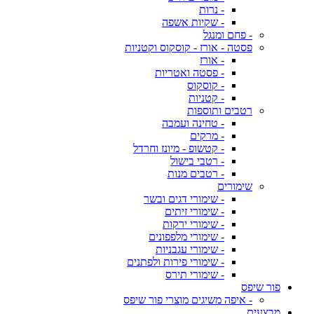
- נרות
- שקיות אשפה
- פחם ומנגל
פסטה - אורז - קוסקוס וקטניות
- אורז
- פסטה ואטריות
- קוסקוס
- קטניות
רטבים ותוספות
- טחינה ועמבה
- מרקים
- קטשופ - מיונז וחרדל
- רטבי בישול
- רטבים מנות
שימורים
- שימורי דגים ובשר
- שימורי זיתים
- שימורי ירקות
- שימורי מלפפונים
- שימורי עגבניות
- שימורי פירות ולפתנים
- שימורי תירס
פור שיפס
- איפה משיגים מוצרי פור שיפס
מבצעים