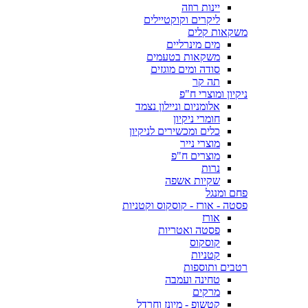
יינות רוזה
ליקרים וקוקטיילים
משקאות קלים
מים מינרליים
משקאות בטעמים
סודה ומים מוגזים
תה קר
ניקיון ומוצרי ח"פ
אלומניום וניילון נצמד
חומרי ניקיון
כלים ומכשירים לניקיון
מוצרי נייר
מוצרים ח"פ
נרות
שקיות אשפה
פחם ומנגל
פסטה - אורז - קוסקוס וקטניות
אורז
פסטה ואטריות
קוסקוס
קטניות
רטבים ותוספות
טחינה ועמבה
מרקים
קטשופ - מיונז וחרדל