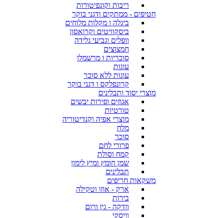
ריבות וקונפיטורות
חטיפים - ממתקים ודגני בוקר
ביגלה ו מקלות מלוחים
ביסקוויטים וקרואסון
וופלים וגביעי גלידה
חמצוצים
סוכריות ו מרשמלו
עוגות
עוגות ללא סוכר
קרונפלקס ו דגני בוקר
מוצרי יסוד ותבלינים
אגוזים ופירות יבשים
טורטיות
מוצרי אפיה וקנדיטוריה
מלח
סוכר
פרורי לחם
קמח וסולת
שמן חומץ ומיץ לימון
תבלינים
משקאות חריפים
ארק - אוזו וטקילה
בירות
וודקה - גין ורום
וויסקי