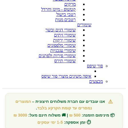
מרקים
קטשופ - מיונז וחרדל
רטבי בישול
רטבים מנות
שימורים
שימורי דגים ובשר
שימורי זיתים
שימורי ירקות
שימורי מלפפונים
שימורי עגבניות
שימורי פירות ולפתנים
שימורי תירס
פור שיפס
איפה משיגים מוצרי פור שיפס
מבצעים
⚠️
אנו עובדים עם חברת משלוחים חיצונית –
המוצרים
נמסרים עד קומת הקרקע בלבד
.
📦 מינימום הזמנה:
500 ₪
| 🚚 משלוח חינם מעל:
3000 ₪
⏱️ זמן אספקה:
1-5 ימי עסקים