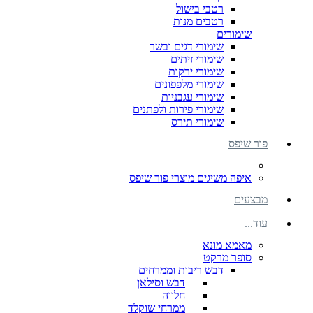
רטבי בישול
רטבים מנות
שימורים
שימורי דגים ובשר
שימורי זיתים
שימורי ירקות
שימורי מלפפונים
שימורי עגבניות
שימורי פירות ולפתנים
שימורי תירס
פור שיפס
איפה משיגים מוצרי פור שיפס
מבצעים
עוד...
מאמא מונא
סופר מרקט
דבש ריבות וממרחים
דבש וסילאן
חלווה
ממרחי שוקלד