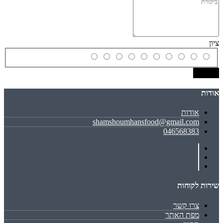
ציון
שמירה
אודות
אודות
shamshoumhansfood@gmail.com
046568383
שירות לקוחות
צרו קשר
מפת האתר