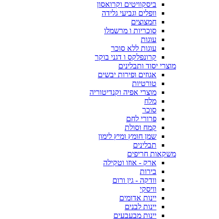
ביסקוויטים וקרואסון
וופלים וגביעי גלידה
חמצוצים
סוכריות ו מרשמלו
עוגות
עוגות ללא סוכר
קרונפלקס ו דגני בוקר
מוצרי יסוד ותבלינים
אגוזים ופירות יבשים
טורטיות
מוצרי אפיה וקנדיטוריה
מלח
סוכר
פרורי לחם
קמח וסולת
שמן חומץ ומיץ לימון
תבלינים
משקאות חריפים
ארק - אוזו וטקילה
בירות
וודקה - גין ורום
וויסקי
יינות אדומים
יינות לבנים
יינות מבעבעים