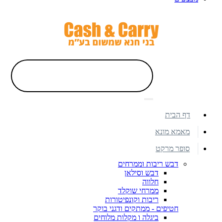
דף הבית
מאמא מונא
סופר מרקט
דבש ריבות וממרחים
דבש וסילאן
חלווה
ממרחי שוקלד
ריבות וקונפיטורות
חטיפים - ממתקים ודגני בוקר
ביגלה ו מקלות מלוחים