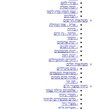
- פרורי לחם
- קמח וסולת
- שמן חומץ ומיץ לימון
- תבלינים
משקאות חריפים
- ארק - אוזו וטקילה
- בירות
- וודקה - גין ורום
- וויסקי
- יינות אדומים
- יינות לבנים
- יינות מבעבעים
- יינות רוזה
- ליקרים וקוקטיילים
משקאות קלים
- מים מינרליים
- משקאות בטעמים
- סודה ומים מוגזים
- תה קר
ניקיון ומוצרי ח"פ
- אלומניום וניילון נצמד
- חומרי ניקיון
- כלים ומכשירים לניקיון
- מוצרי נייר
- מוצרים ח"פ