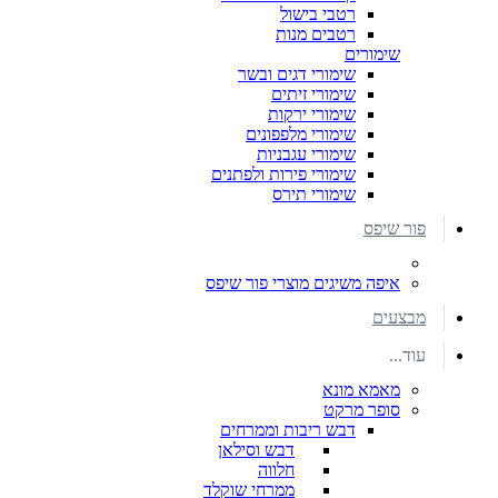
רטבי בישול
רטבים מנות
שימורים
שימורי דגים ובשר
שימורי זיתים
שימורי ירקות
שימורי מלפפונים
שימורי עגבניות
שימורי פירות ולפתנים
שימורי תירס
פור שיפס
איפה משיגים מוצרי פור שיפס
מבצעים
עוד...
מאמא מונא
סופר מרקט
דבש ריבות וממרחים
דבש וסילאן
חלווה
ממרחי שוקלד