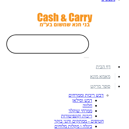
דף הבית
מאמא מונא
סופר מרקט
דבש ריבות וממרחים
דבש וסילאן
חלווה
ממרחי שוקלד
ריבות וקונפיטורות
חטיפים - ממתקים ודגני בוקר
ביגלה ו מקלות מלוחים