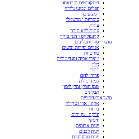
ביסקוויטים וקרואסון
וופלים וגביעי גלידה
חמצוצים
סוכריות ו מרשמלו
עוגות
עוגות ללא סוכר
קרונפלקס ו דגני בוקר
מוצרי יסוד ותבלינים
אגוזים ופירות יבשים
טורטיות
מוצרי אפיה וקנדיטוריה
מלח
סוכר
פרורי לחם
קמח וסולת
שמן חומץ ומיץ לימון
תבלינים
משקאות חריפים
ארק - אוזו וטקילה
בירות
וודקה - גין ורום
וויסקי
יינות אדומים
יינות לבנים
יינות מבעבעים