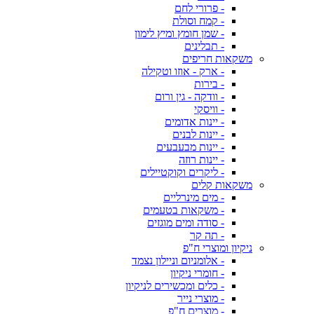
- פרורי לחם
- קמח וסולת
- שמן חומץ ומיץ לימון
- תבלינים
משקאות חריפים
- ארק - אוזו וטקילה
- בירות
- וודקה - גין ורום
- וויסקי
- יינות אדומים
- יינות לבנים
- יינות מבעבעים
- יינות רוזה
- ליקרים וקוקטיילים
משקאות קלים
- מים מינרליים
- משקאות בטעמים
- סודה ומים מוגזים
- תה קר
ניקיון ומוצרי ח"פ
- אלומניום וניילון נצמד
- חומרי ניקיון
- כלים ומכשירים לניקיון
- מוצרי נייר
- מוצרים ח"פ