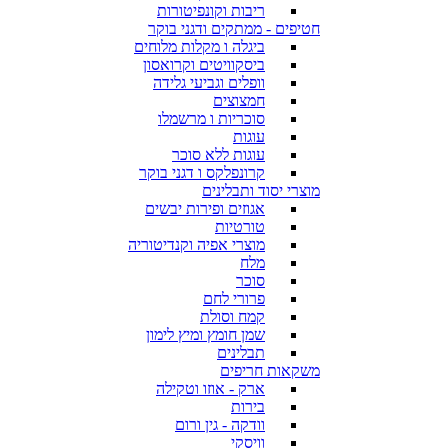
ריבות וקונפיטורות
חטיפים - ממתקים ודגני בוקר
ביגלה ו מקלות מלוחים
ביסקוויטים וקרואסון
וופלים וגביעי גלידה
חמצוצים
סוכריות ו מרשמלו
עוגות
עוגות ללא סוכר
קרונפלקס ו דגני בוקר
מוצרי יסוד ותבלינים
אגוזים ופירות יבשים
טורטיות
מוצרי אפיה וקנדיטוריה
מלח
סוכר
פרורי לחם
קמח וסולת
שמן חומץ ומיץ לימון
תבלינים
משקאות חריפים
ארק - אוזו וטקילה
בירות
וודקה - גין ורום
וויסקי