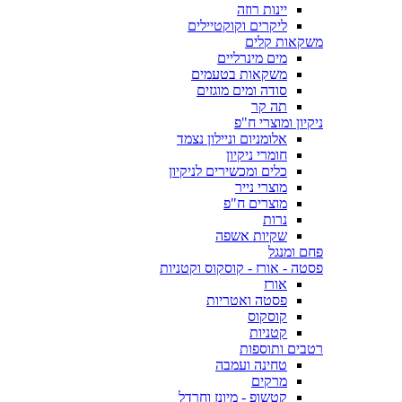
יינות רוזה
ליקרים וקוקטיילים
משקאות קלים
מים מינרליים
משקאות בטעמים
סודה ומים מוגזים
תה קר
ניקיון ומוצרי ח"פ
אלומניום וניילון נצמד
חומרי ניקיון
כלים ומכשירים לניקיון
מוצרי נייר
מוצרים ח"פ
נרות
שקיות אשפה
פחם ומנגל
פסטה - אורז - קוסקוס וקטניות
אורז
פסטה ואטריות
קוסקוס
קטניות
רטבים ותוספות
טחינה ועמבה
מרקים
קטשופ - מיונז וחרדל