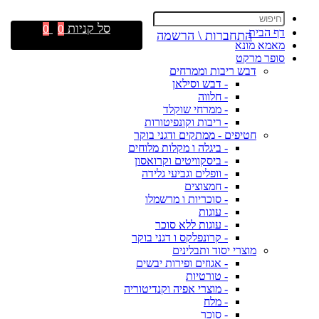
סל קניות
0
0
דף הבית
התחברות \ הרשמה
מאמא מונא
סופר מרקט
דבש ריבות וממרחים
- דבש וסילאן
- חלווה
- ממרחי שוקלד
- ריבות וקונפיטורות
חטיפים - ממתקים ודגני בוקר
- ביגלה ו מקלות מלוחים
- ביסקוויטים וקרואסון
- וופלים וגביעי גלידה
- חמצוצים
- סוכריות ו מרשמלו
- עוגות
- עוגות ללא סוכר
- קרונפלקס ו דגני בוקר
מוצרי יסוד ותבלינים
- אגוזים ופירות יבשים
- טורטיות
- מוצרי אפיה וקנדיטוריה
- מלח
- סוכר