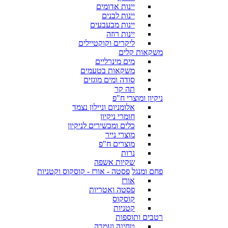
יינות אדומים
יינות לבנים
יינות מבעבעים
יינות רוזה
ליקרים וקוקטיילים
משקאות קלים
מים מינרליים
משקאות בטעמים
סודה ומים מוגזים
תה קר
ניקיון ומוצרי ח"פ
אלומניום וניילון נצמד
חומרי ניקיון
כלים ומכשירים לניקיון
מוצרי נייר
מוצרים ח"פ
נרות
שקיות אשפה
פחם ומנגל
פסטה - אורז - קוסקוס וקטניות
אורז
פסטה ואטריות
קוסקוס
קטניות
רטבים ותוספות
טחינה ועמבה