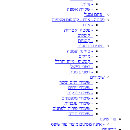
- נרות
- שקיות אשפה
- פחם ומנגל
פסטה - אורז - קוסקוס וקטניות
- אורז
- פסטה ואטריות
- קוסקוס
- קטניות
רטבים ותוספות
- טחינה ועמבה
- מרקים
- קטשופ - מיונז וחרדל
- רטבי בישול
- רטבים מנות
שימורים
- שימורי דגים ובשר
- שימורי זיתים
- שימורי ירקות
- שימורי מלפפונים
- שימורי עגבניות
- שימורי פירות ולפתנים
- שימורי תירס
פור שיפס
- איפה משיגים מוצרי פור שיפס
מבצעים