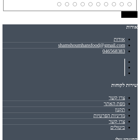
שמירה
אודות
אודות
shamshoumhansfood@gmail.com
046568383
שירות לקוחות
צרו קשר
מפת האתר
תקנון
מדיניות הפרטיות
צרו קשר
ביטולים
החשבון שלי