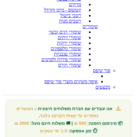
מרקים
קטשופ - מיונז וחרדל
רטבי בישול
רטבים מנות
שימורים
שימורי דגים ובשר
שימורי זיתים
שימורי ירקות
שימורי מלפפונים
שימורי עגבניות
שימורי פירות ולפתנים
שימורי תירס
פור שיפס
איפה משיגים מוצרי פור שיפס
מבצעים
⚠️
אנו עובדים עם חברת משלוחים חיצונית –
המוצרים
נמסרים עד קומת הקרקע בלבד
.
📦 מינימום הזמנה:
500 ₪
| 🚚 משלוח חינם מעל:
3000 ₪
⏱️ זמן אספקה:
1-5 ימי עסקים