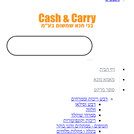
דף הבית
מאמא מונא
סופר מרקט
דבש ריבות וממרחים
דבש וסילאן
חלווה
ממרחי שוקלד
ריבות וקונפיטורות
חטיפים - ממתקים ודגני בוקר
ביגלה ו מקלות מלוחים