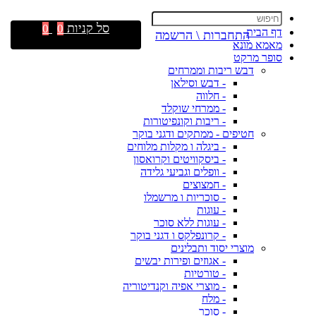
סל קניות
0
0
דף הבית
התחברות \ הרשמה
מאמא מונא
סופר מרקט
דבש ריבות וממרחים
- דבש וסילאן
- חלווה
- ממרחי שוקלד
- ריבות וקונפיטורות
חטיפים - ממתקים ודגני בוקר
- ביגלה ו מקלות מלוחים
- ביסקוויטים וקרואסון
- וופלים וגביעי גלידה
- חמצוצים
- סוכריות ו מרשמלו
- עוגות
- עוגות ללא סוכר
- קרונפלקס ו דגני בוקר
מוצרי יסוד ותבלינים
- אגוזים ופירות יבשים
- טורטיות
- מוצרי אפיה וקנדיטוריה
- מלח
- סוכר