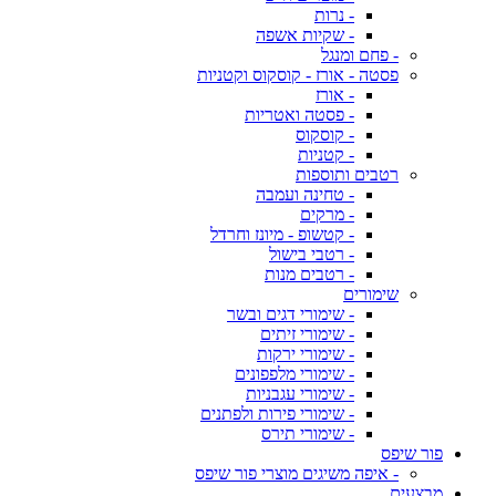
- נרות
- שקיות אשפה
- פחם ומנגל
פסטה - אורז - קוסקוס וקטניות
- אורז
- פסטה ואטריות
- קוסקוס
- קטניות
רטבים ותוספות
- טחינה ועמבה
- מרקים
- קטשופ - מיונז וחרדל
- רטבי בישול
- רטבים מנות
שימורים
- שימורי דגים ובשר
- שימורי זיתים
- שימורי ירקות
- שימורי מלפפונים
- שימורי עגבניות
- שימורי פירות ולפתנים
- שימורי תירס
פור שיפס
- איפה משיגים מוצרי פור שיפס
מבצעים