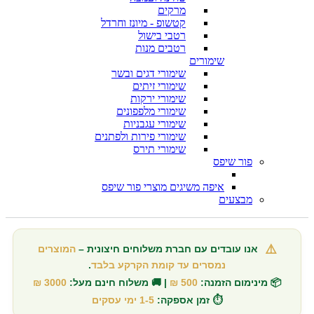
מרקים
קטשופ - מיונז וחרדל
רטבי בישול
רטבים מנות
שימורים
שימורי דגים ובשר
שימורי זיתים
שימורי ירקות
שימורי מלפפונים
שימורי עגבניות
שימורי פירות ולפתנים
שימורי תירס
פור שיפס
איפה משיגים מוצרי פור שיפס
מבצעים
⚠️
אנו עובדים עם חברת משלוחים חיצונית –
המוצרים
נמסרים עד קומת הקרקע בלבד
.
📦 מינימום הזמנה:
500 ₪
| 🚚 משלוח חינם מעל:
3000 ₪
⏱️ זמן אספקה:
1-5 ימי עסקים