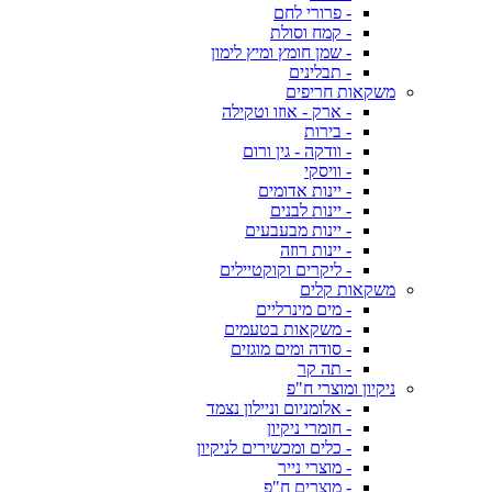
- פרורי לחם
- קמח וסולת
- שמן חומץ ומיץ לימון
- תבלינים
משקאות חריפים
- ארק - אוזו וטקילה
- בירות
- וודקה - גין ורום
- וויסקי
- יינות אדומים
- יינות לבנים
- יינות מבעבעים
- יינות רוזה
- ליקרים וקוקטיילים
משקאות קלים
- מים מינרליים
- משקאות בטעמים
- סודה ומים מוגזים
- תה קר
ניקיון ומוצרי ח"פ
- אלומניום וניילון נצמד
- חומרי ניקיון
- כלים ומכשירים לניקיון
- מוצרי נייר
- מוצרים ח"פ