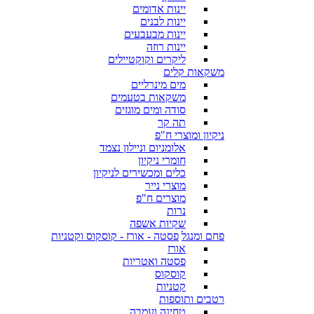
יינות אדומים
יינות לבנים
יינות מבעבעים
יינות רוזה
ליקרים וקוקטיילים
משקאות קלים
מים מינרליים
משקאות בטעמים
סודה ומים מוגזים
תה קר
ניקיון ומוצרי ח"פ
אלומניום וניילון נצמד
חומרי ניקיון
כלים ומכשירים לניקיון
מוצרי נייר
מוצרים ח"פ
נרות
שקיות אשפה
פחם ומנגל
פסטה - אורז - קוסקוס וקטניות
אורז
פסטה ואטריות
קוסקוס
קטניות
רטבים ותוספות
טחינה ועמבה