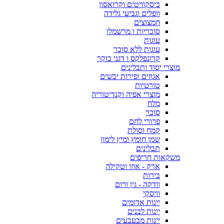
ביסקוויטים וקרואסון
וופלים וגביעי גלידה
חמצוצים
סוכריות ו מרשמלו
עוגות
עוגות ללא סוכר
קרונפלקס ו דגני בוקר
מוצרי יסוד ותבלינים
אגוזים ופירות יבשים
טורטיות
מוצרי אפיה וקנדיטוריה
מלח
סוכר
פרורי לחם
קמח וסולת
שמן חומץ ומיץ לימון
תבלינים
משקאות חריפים
ארק - אוזו וטקילה
בירות
וודקה - גין ורום
וויסקי
יינות אדומים
יינות לבנים
יינות מבעבעים