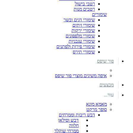
רטבי בישול
רטבים מנות
שימורים
שימורי דגים ובשר
שימורי זיתים
שימורי ירקות
שימורי מלפפונים
שימורי עגבניות
שימורי פירות ולפתנים
שימורי תירס
פור שיפס
איפה משיגים מוצרי פור שיפס
מבצעים
עוד...
מאמא מונא
סופר מרקט
דבש ריבות וממרחים
דבש וסילאן
חלווה
ממרחי שוקלד