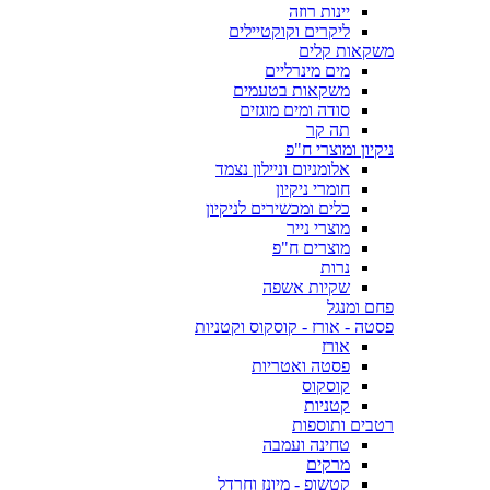
יינות רוזה
ליקרים וקוקטיילים
משקאות קלים
מים מינרליים
משקאות בטעמים
סודה ומים מוגזים
תה קר
ניקיון ומוצרי ח"פ
אלומניום וניילון נצמד
חומרי ניקיון
כלים ומכשירים לניקיון
מוצרי נייר
מוצרים ח"פ
נרות
שקיות אשפה
פחם ומנגל
פסטה - אורז - קוסקוס וקטניות
אורז
פסטה ואטריות
קוסקוס
קטניות
רטבים ותוספות
טחינה ועמבה
מרקים
קטשופ - מיונז וחרדל