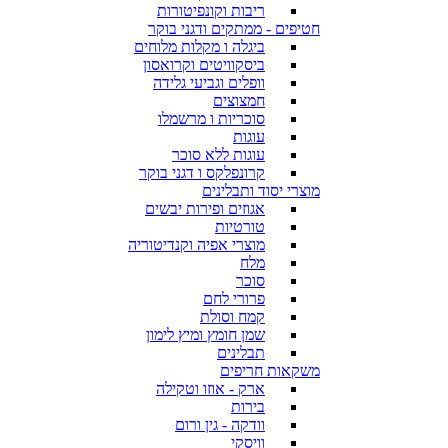
ריבות וקונפיטורות
חטיפים - ממתקים ודגני בוקר
ביגלה ו מקלות מלוחים
ביסקוויטים וקרואסון
וופלים וגביעי גלידה
חמצוצים
סוכריות ו מרשמלו
עוגות
עוגות ללא סוכר
קרונפלקס ו דגני בוקר
מוצרי יסוד ותבלינים
אגוזים ופירות יבשים
טורטיות
מוצרי אפיה וקנדיטוריה
מלח
סוכר
פרורי לחם
קמח וסולת
שמן חומץ ומיץ לימון
תבלינים
משקאות חריפים
ארק - אוזו וטקילה
בירות
וודקה - גין ורום
וויסקי