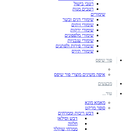
רטבי בישול
רטבים מנות
שימורים
שימורי דגים ובשר
שימורי זיתים
שימורי ירקות
שימורי מלפפונים
שימורי עגבניות
שימורי פירות ולפתנים
שימורי תירס
פור שיפס
איפה משיגים מוצרי פור שיפס
מבצעים
עוד...
מאמא מונא
סופר מרקט
דבש ריבות וממרחים
דבש וסילאן
חלווה
ממרחי שוקלד