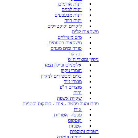
יינות אדומים
יינות לבנים
יינות מבעבעים
יינות רוזה
ליקרים וקוקטיילים
משקאות קלים
מים מינרליים
משקאות בטעמים
סודה ומים מוגזים
תה קר
ניקיון ומוצרי ח"פ
אלומניום וניילון נצמד
חומרי ניקיון
כלים ומכשירים לניקיון
מוצרי נייר
מוצרים ח"פ
נרות
שקיות אשפה
פחם ומנגל
פסטה - אורז - קוסקוס וקטניות
אורז
פסטה ואטריות
קוסקוס
קטניות
רטבים ותוספות
טחינה ועמבה