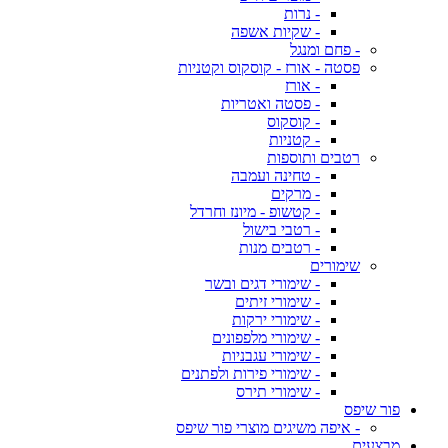
- נרות
- שקיות אשפה
- פחם ומנגל
פסטה - אורז - קוסקוס וקטניות
- אורז
- פסטה ואטריות
- קוסקוס
- קטניות
רטבים ותוספות
- טחינה ועמבה
- מרקים
- קטשופ - מיונז וחרדל
- רטבי בישול
- רטבים מנות
שימורים
- שימורי דגים ובשר
- שימורי זיתים
- שימורי ירקות
- שימורי מלפפונים
- שימורי עגבניות
- שימורי פירות ולפתנים
- שימורי תירס
פור שיפס
- איפה משיגים מוצרי פור שיפס
מבצעים