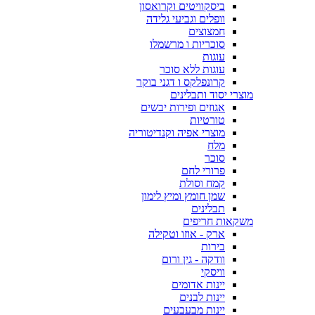
ביסקוויטים וקרואסון
וופלים וגביעי גלידה
חמצוצים
סוכריות ו מרשמלו
עוגות
עוגות ללא סוכר
קרונפלקס ו דגני בוקר
מוצרי יסוד ותבלינים
אגוזים ופירות יבשים
טורטיות
מוצרי אפיה וקנדיטוריה
מלח
סוכר
פרורי לחם
קמח וסולת
שמן חומץ ומיץ לימון
תבלינים
משקאות חריפים
ארק - אוזו וטקילה
בירות
וודקה - גין ורום
וויסקי
יינות אדומים
יינות לבנים
יינות מבעבעים