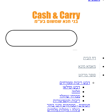
דף הבית
מאמא מונא
סופר מרקט
דבש ריבות וממרחים
דבש וסילאן
חלווה
ממרחי שוקלד
ריבות וקונפיטורות
חטיפים - ממתקים ודגני בוקר
ביגלה ו מקלות מלוחים