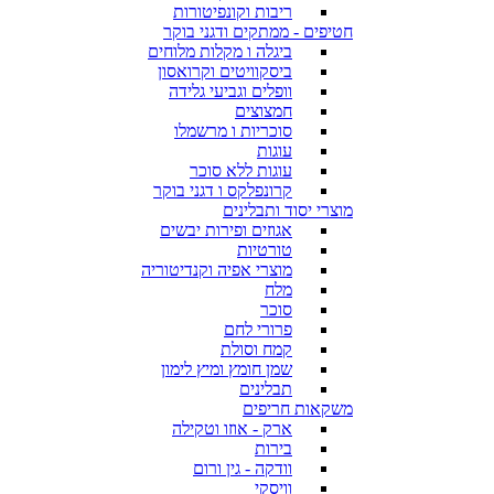
ריבות וקונפיטורות
חטיפים - ממתקים ודגני בוקר
ביגלה ו מקלות מלוחים
ביסקוויטים וקרואסון
וופלים וגביעי גלידה
חמצוצים
סוכריות ו מרשמלו
עוגות
עוגות ללא סוכר
קרונפלקס ו דגני בוקר
מוצרי יסוד ותבלינים
אגוזים ופירות יבשים
טורטיות
מוצרי אפיה וקנדיטוריה
מלח
סוכר
פרורי לחם
קמח וסולת
שמן חומץ ומיץ לימון
תבלינים
משקאות חריפים
ארק - אוזו וטקילה
בירות
וודקה - גין ורום
וויסקי