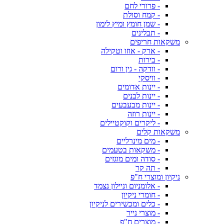
- פרורי לחם
- קמח וסולת
- שמן חומץ ומיץ לימון
- תבלינים
משקאות חריפים
- ארק - אוזו וטקילה
- בירות
- וודקה - גין ורום
- וויסקי
- יינות אדומים
- יינות לבנים
- יינות מבעבעים
- יינות רוזה
- ליקרים וקוקטיילים
משקאות קלים
- מים מינרליים
- משקאות בטעמים
- סודה ומים מוגזים
- תה קר
ניקיון ומוצרי ח"פ
- אלומניום וניילון נצמד
- חומרי ניקיון
- כלים ומכשירים לניקיון
- מוצרי נייר
- מוצרים ח"פ