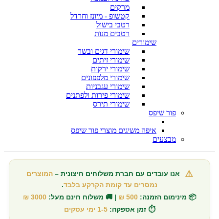
מרקים
קטשופ - מיונז וחרדל
רטבי בישול
רטבים מנות
שימורים
שימורי דגים ובשר
שימורי זיתים
שימורי ירקות
שימורי מלפפונים
שימורי עגבניות
שימורי פירות ולפתנים
שימורי תירס
פור שיפס
איפה משיגים מוצרי פור שיפס
מבצעים
⚠️
אנו עובדים עם חברת משלוחים חיצונית –
המוצרים
נמסרים עד קומת הקרקע בלבד
.
📦 מינימום הזמנה:
500 ₪
| 🚚 משלוח חינם מעל:
3000 ₪
⏱️ זמן אספקה:
1-5 ימי עסקים