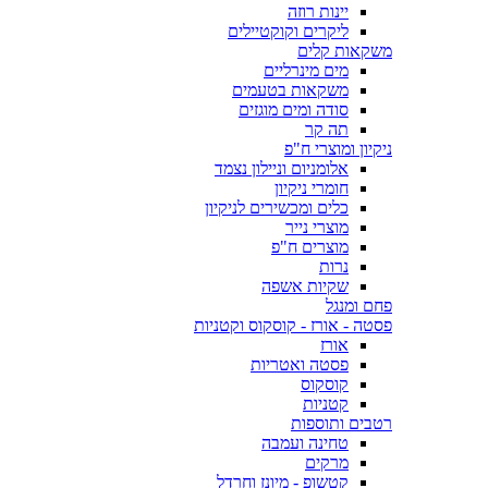
יינות רוזה
ליקרים וקוקטיילים
משקאות קלים
מים מינרליים
משקאות בטעמים
סודה ומים מוגזים
תה קר
ניקיון ומוצרי ח"פ
אלומניום וניילון נצמד
חומרי ניקיון
כלים ומכשירים לניקיון
מוצרי נייר
מוצרים ח"פ
נרות
שקיות אשפה
פחם ומנגל
פסטה - אורז - קוסקוס וקטניות
אורז
פסטה ואטריות
קוסקוס
קטניות
רטבים ותוספות
טחינה ועמבה
מרקים
קטשופ - מיונז וחרדל