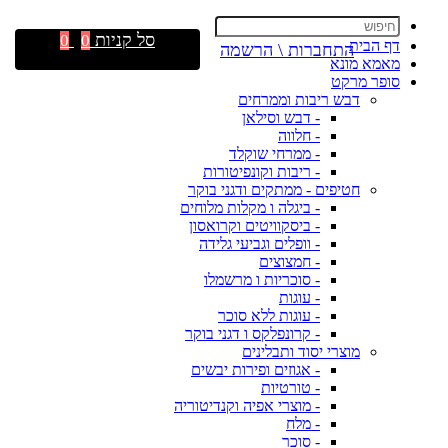
סל קניות
0
0
דף הבית
התחברות \ הרשמה
מאמא מונא
סופר מרקט
דבש ריבות וממרחים
- דבש וסילאן
- חלווה
- ממרחי שוקלד
- ריבות וקונפיטורות
חטיפים - ממתקים ודגני בוקר
- ביגלה ו מקלות מלוחים
- ביסקוויטים וקרואסון
- וופלים וגביעי גלידה
- חמצוצים
- סוכריות ו מרשמלו
- עוגות
- עוגות ללא סוכר
- קרונפלקס ו דגני בוקר
מוצרי יסוד ותבלינים
- אגוזים ופירות יבשים
- טורטיות
- מוצרי אפיה וקנדיטוריה
- מלח
- סוכר