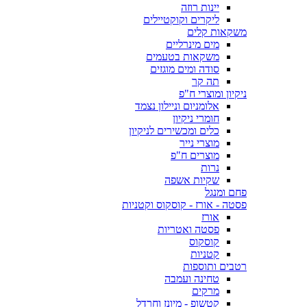
יינות רוזה
ליקרים וקוקטיילים
משקאות קלים
מים מינרליים
משקאות בטעמים
סודה ומים מוגזים
תה קר
ניקיון ומוצרי ח"פ
אלומניום וניילון נצמד
חומרי ניקיון
כלים ומכשירים לניקיון
מוצרי נייר
מוצרים ח"פ
נרות
שקיות אשפה
פחם ומנגל
פסטה - אורז - קוסקוס וקטניות
אורז
פסטה ואטריות
קוסקוס
קטניות
רטבים ותוספות
טחינה ועמבה
מרקים
קטשופ - מיונז וחרדל