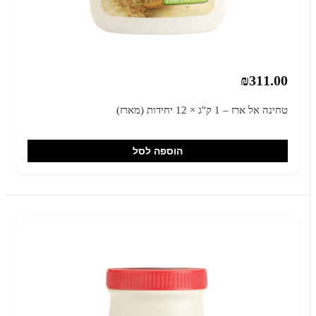
₪311.00
טחינה אל ארז – 1 ק"ג × 12 יחידות (מארז)
הוספה לסל