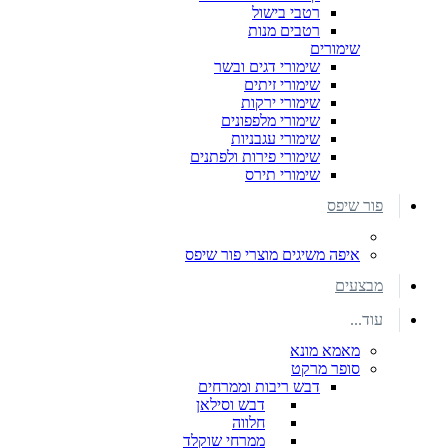
רטבי בישול
רטבים מנות
שימורים
שימורי דגים ובשר
שימורי זיתים
שימורי ירקות
שימורי מלפפונים
שימורי עגבניות
שימורי פירות ולפתנים
שימורי תירס
פור שיפס
איפה משיגים מוצרי פור שיפס
מבצעים
עוד...
מאמא מונא
סופר מרקט
דבש ריבות וממרחים
דבש וסילאן
חלווה
ממרחי שוקלד