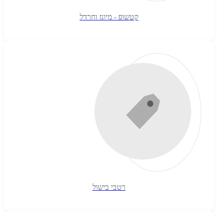
קטשופ - מיונז וחרדל
רטבי בישול