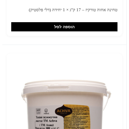
טחינה אחוה טורקיז – 17 ק"ג × 1 יחידה (דלי פלסטיק)
הוספה לסל