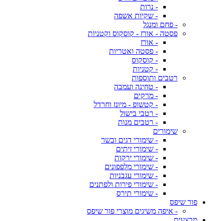
- נרות
- שקיות אשפה
- פחם ומנגל
פסטה - אורז - קוסקוס וקטניות
- אורז
- פסטה ואטריות
- קוסקוס
- קטניות
רטבים ותוספות
- טחינה ועמבה
- מרקים
- קטשופ - מיונז וחרדל
- רטבי בישול
- רטבים מנות
שימורים
- שימורי דגים ובשר
- שימורי זיתים
- שימורי ירקות
- שימורי מלפפונים
- שימורי עגבניות
- שימורי פירות ולפתנים
- שימורי תירס
פור שיפס
- איפה משיגים מוצרי פור שיפס
מבצעים