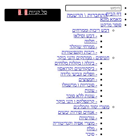
סל קניות
0
0
דף הבית
התחברות \ הרשמה
מאמא מונא
סופר מרקט
דבש ריבות וממרחים
- דבש וסילאן
- חלווה
- ממרחי שוקלד
- ריבות וקונפיטורות
חטיפים - ממתקים ודגני בוקר
- ביגלה ו מקלות מלוחים
- ביסקוויטים וקרואסון
- וופלים וגביעי גלידה
- חמצוצים
- סוכריות ו מרשמלו
- עוגות
- עוגות ללא סוכר
- קרונפלקס ו דגני בוקר
מוצרי יסוד ותבלינים
- אגוזים ופירות יבשים
- טורטיות
- מוצרי אפיה וקנדיטוריה
- מלח
- סוכר