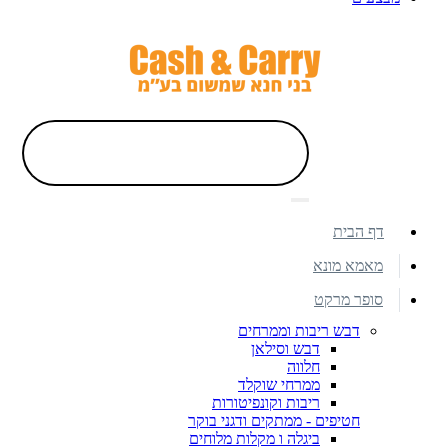
דף הבית
מאמא מונא
סופר מרקט
דבש ריבות וממרחים
דבש וסילאן
חלווה
ממרחי שוקלד
ריבות וקונפיטורות
חטיפים - ממתקים ודגני בוקר
ביגלה ו מקלות מלוחים