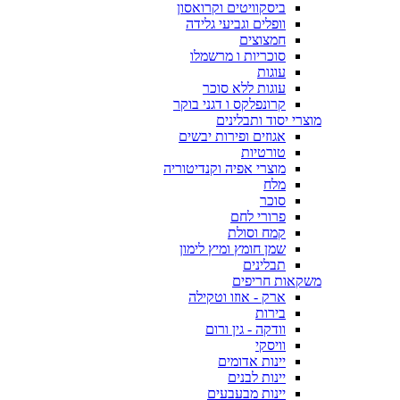
ביסקוויטים וקרואסון
וופלים וגביעי גלידה
חמצוצים
סוכריות ו מרשמלו
עוגות
עוגות ללא סוכר
קרונפלקס ו דגני בוקר
מוצרי יסוד ותבלינים
אגוזים ופירות יבשים
טורטיות
מוצרי אפיה וקנדיטוריה
מלח
סוכר
פרורי לחם
קמח וסולת
שמן חומץ ומיץ לימון
תבלינים
משקאות חריפים
ארק - אוזו וטקילה
בירות
וודקה - גין ורום
וויסקי
יינות אדומים
יינות לבנים
יינות מבעבעים