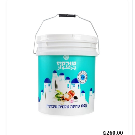
₪260.00