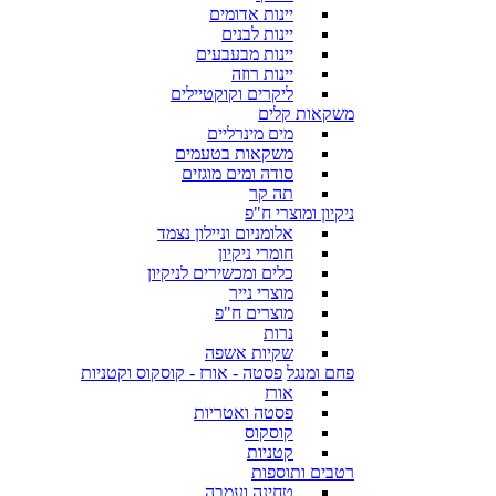
יינות אדומים
יינות לבנים
יינות מבעבעים
יינות רוזה
ליקרים וקוקטיילים
משקאות קלים
מים מינרליים
משקאות בטעמים
סודה ומים מוגזים
תה קר
ניקיון ומוצרי ח"פ
אלומניום וניילון נצמד
חומרי ניקיון
כלים ומכשירים לניקיון
מוצרי נייר
מוצרים ח"פ
נרות
שקיות אשפה
פחם ומנגל
פסטה - אורז - קוסקוס וקטניות
אורז
פסטה ואטריות
קוסקוס
קטניות
רטבים ותוספות
טחינה ועמבה