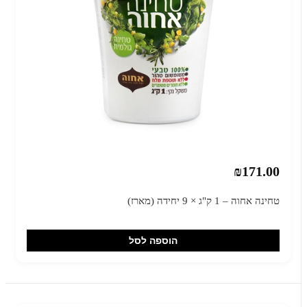
₪171.00
טחינה אחוה – 1 ק"ג × 9 יחידה (מארז)
הוספה לסל