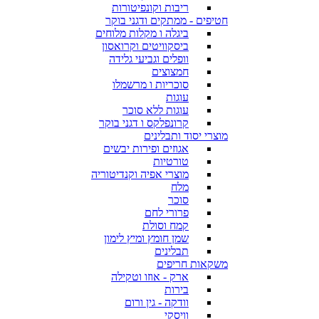
ריבות וקונפיטורות
חטיפים - ממתקים ודגני בוקר
ביגלה ו מקלות מלוחים
ביסקוויטים וקרואסון
וופלים וגביעי גלידה
חמצוצים
סוכריות ו מרשמלו
עוגות
עוגות ללא סוכר
קרונפלקס ו דגני בוקר
מוצרי יסוד ותבלינים
אגוזים ופירות יבשים
טורטיות
מוצרי אפיה וקנדיטוריה
מלח
סוכר
פרורי לחם
קמח וסולת
שמן חומץ ומיץ לימון
תבלינים
משקאות חריפים
ארק - אוזו וטקילה
בירות
וודקה - גין ורום
וויסקי