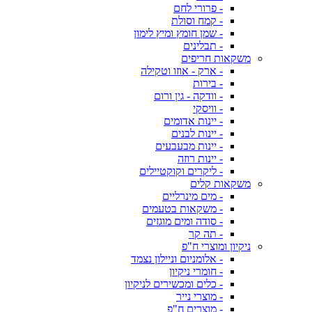
- פרורי לחם
- קמח וסולת
- שמן חומץ ומיץ לימון
- תבלינים
משקאות חריפים
- ארק - אוזו וטקילה
- בירות
- וודקה - גין ורום
- וויסקי
- יינות אדומים
- יינות לבנים
- יינות מבעבעים
- יינות רוזה
- ליקרים וקוקטיילים
משקאות קלים
- מים מינרליים
- משקאות בטעמים
- סודה ומים מוגזים
- תה קר
ניקיון ומוצרי ח"פ
- אלומניום וניילון נצמד
- חומרי ניקיון
- כלים ומכשירים לניקיון
- מוצרי נייר
- מוצרים ח"פ