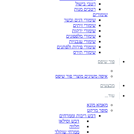
רטבי בישול
רטבים מנות
שימורים
שימורי דגים ובשר
שימורי זיתים
שימורי ירקות
שימורי מלפפונים
שימורי עגבניות
שימורי פירות ולפתנים
שימורי תירס
פור שיפס
איפה משיגים מוצרי פור שיפס
מבצעים
עוד...
מאמא מונא
סופר מרקט
דבש ריבות וממרחים
דבש וסילאן
חלווה
ממרחי שוקלד