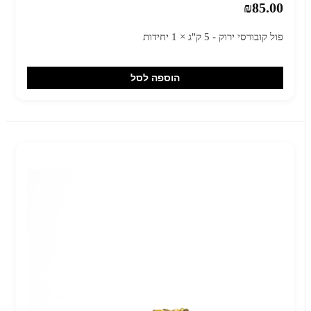
₪85.00
פול קובורסי ירוק - 5 ק"ג × 1 יחידות
הוספה לסל