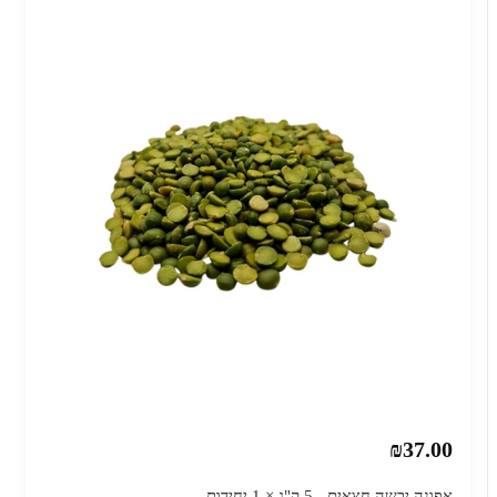
₪37.00
אפונה יבשה חצאים - 5 ק"ג × 1 יחידות