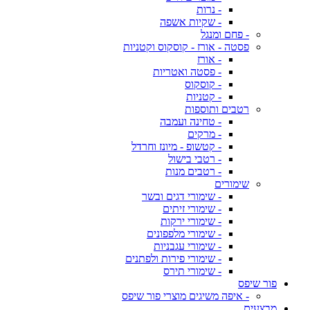
- נרות
- שקיות אשפה
- פחם ומנגל
פסטה - אורז - קוסקוס וקטניות
- אורז
- פסטה ואטריות
- קוסקוס
- קטניות
רטבים ותוספות
- טחינה ועמבה
- מרקים
- קטשופ - מיונז וחרדל
- רטבי בישול
- רטבים מנות
שימורים
- שימורי דגים ובשר
- שימורי זיתים
- שימורי ירקות
- שימורי מלפפונים
- שימורי עגבניות
- שימורי פירות ולפתנים
- שימורי תירס
פור שיפס
- איפה משיגים מוצרי פור שיפס
מבצעים