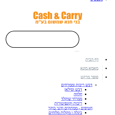
דף הבית
מאמא מונא
סופר מרקט
דבש ריבות וממרחים
דבש וסילאן
חלווה
ממרחי שוקלד
ריבות וקונפיטורות
חטיפים - ממתקים ודגני בוקר
ביגלה ו מקלות מלוחים