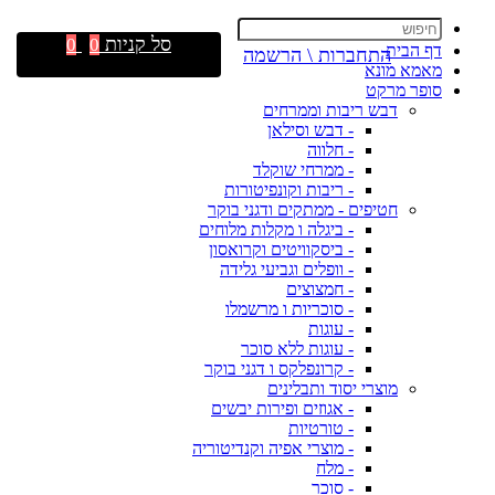
סל קניות
0
0
דף הבית
התחברות \ הרשמה
מאמא מונא
סופר מרקט
דבש ריבות וממרחים
- דבש וסילאן
- חלווה
- ממרחי שוקלד
- ריבות וקונפיטורות
חטיפים - ממתקים ודגני בוקר
- ביגלה ו מקלות מלוחים
- ביסקוויטים וקרואסון
- וופלים וגביעי גלידה
- חמצוצים
- סוכריות ו מרשמלו
- עוגות
- עוגות ללא סוכר
- קרונפלקס ו דגני בוקר
מוצרי יסוד ותבלינים
- אגוזים ופירות יבשים
- טורטיות
- מוצרי אפיה וקנדיטוריה
- מלח
- סוכר