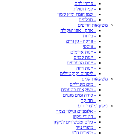
- פרורי לחם
- קמח וסולת
- שמן חומץ ומיץ לימון
- תבלינים
משקאות חריפים
- ארק - אוזו וטקילה
- בירות
- וודקה - גין ורום
- וויסקי
- יינות אדומים
- יינות לבנים
- יינות מבעבעים
- יינות רוזה
- ליקרים וקוקטיילים
משקאות קלים
- מים מינרליים
- משקאות בטעמים
- סודה ומים מוגזים
- תה קר
ניקיון ומוצרי ח"פ
- אלומניום וניילון נצמד
- חומרי ניקיון
- כלים ומכשירים לניקיון
- מוצרי נייר
- מוצרים ח"פ