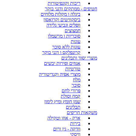
ריבות וקונפיטורות
חטיפים - ממתקים ודגני בוקר
ביגלה ו מקלות מלוחים
ביסקוויטים וקרואסון
וופלים וגביעי גלידה
חמצוצים
סוכריות ו מרשמלו
עוגות
עוגות ללא סוכר
קרונפלקס ו דגני בוקר
מוצרי יסוד ותבלינים
אגוזים ופירות יבשים
טורטיות
מוצרי אפיה וקנדיטוריה
מלח
סוכר
פרורי לחם
קמח וסולת
שמן חומץ ומיץ לימון
תבלינים
משקאות חריפים
ארק - אוזו וטקילה
בירות
וודקה - גין ורום
וויסקי