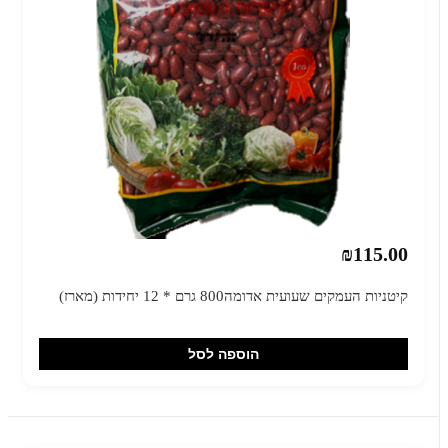
₪115.00
קיטניות העמקים שעועית אדומה800 גרם * 12 יחידות (מארז)
הוספה לסל