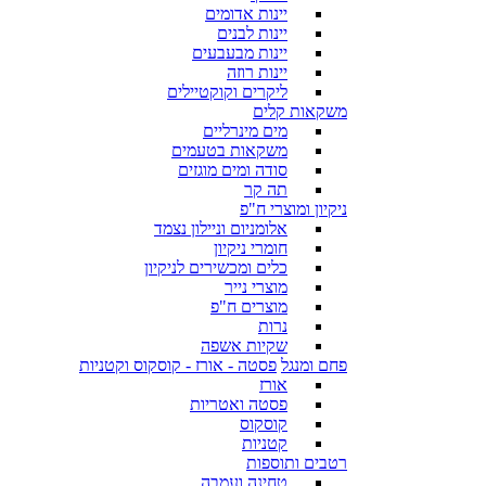
יינות אדומים
יינות לבנים
יינות מבעבעים
יינות רוזה
ליקרים וקוקטיילים
משקאות קלים
מים מינרליים
משקאות בטעמים
סודה ומים מוגזים
תה קר
ניקיון ומוצרי ח"פ
אלומניום וניילון נצמד
חומרי ניקיון
כלים ומכשירים לניקיון
מוצרי נייר
מוצרים ח"פ
נרות
שקיות אשפה
פחם ומנגל
פסטה - אורז - קוסקוס וקטניות
אורז
פסטה ואטריות
קוסקוס
קטניות
רטבים ותוספות
טחינה ועמבה