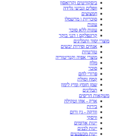
ביסקוויטים וקרואסון
וופלים וגביעי גלידה
חמצוצים
סוכריות ו מרשמלו
עוגות
עוגות ללא סוכר
קרונפלקס ו דגני בוקר
מוצרי יסוד ותבלינים
אגוזים ופירות יבשים
טורטיות
מוצרי אפיה וקנדיטוריה
מלח
סוכר
פרורי לחם
קמח וסולת
שמן חומץ ומיץ לימון
תבלינים
משקאות חריפים
ארק - אוזו וטקילה
בירות
וודקה - גין ורום
וויסקי
יינות אדומים
יינות לבנים
יינות מבעבעים