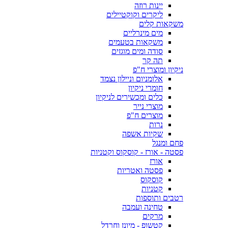
יינות רוזה
ליקרים וקוקטיילים
משקאות קלים
מים מינרליים
משקאות בטעמים
סודה ומים מוגזים
תה קר
ניקיון ומוצרי ח"פ
אלומניום וניילון נצמד
חומרי ניקיון
כלים ומכשירים לניקיון
מוצרי נייר
מוצרים ח"פ
נרות
שקיות אשפה
פחם ומנגל
פסטה - אורז - קוסקוס וקטניות
אורז
פסטה ואטריות
קוסקוס
קטניות
רטבים ותוספות
טחינה ועמבה
מרקים
קטשופ - מיונז וחרדל