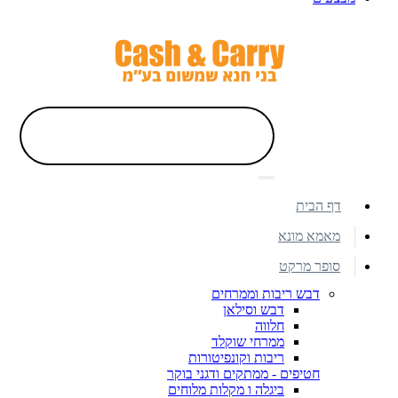
דף הבית
מאמא מונא
סופר מרקט
דבש ריבות וממרחים
דבש וסילאן
חלווה
ממרחי שוקלד
ריבות וקונפיטורות
חטיפים - ממתקים ודגני בוקר
ביגלה ו מקלות מלוחים