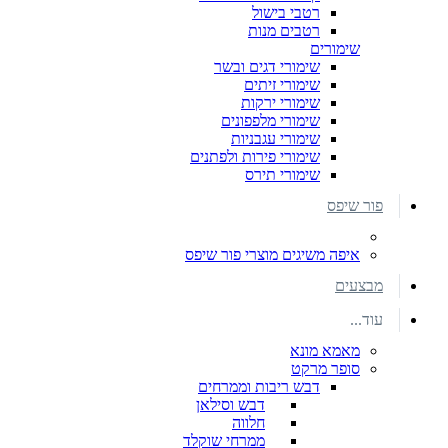
רטבי בישול
רטבים מנות
שימורים
שימורי דגים ובשר
שימורי זיתים
שימורי ירקות
שימורי מלפפונים
שימורי עגבניות
שימורי פירות ולפתנים
שימורי תירס
פור שיפס
איפה משיגים מוצרי פור שיפס
מבצעים
עוד...
מאמא מונא
סופר מרקט
דבש ריבות וממרחים
דבש וסילאן
חלווה
ממרחי שוקלד