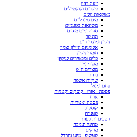
יינות רוזה
ליקרים וקוקטיילים
משקאות קלים
מים מינרליים
משקאות בטעמים
סודה ומים מוגזים
תה קר
ניקיון ומוצרי ח"פ
אלומניום וניילון נצמד
חומרי ניקיון
כלים ומכשירים לניקיון
מוצרי נייר
מוצרים ח"פ
נרות
שקיות אשפה
פחם ומנגל
פסטה - אורז - קוסקוס וקטניות
אורז
פסטה ואטריות
קוסקוס
קטניות
רטבים ותוספות
טחינה ועמבה
מרקים
קטשופ - מיונז וחרדל