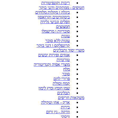
ריבות וקונפיטורות
חטיפים - ממתקים ודגני בוקר
ביגלה ו מקלות מלוחים
ביסקוויטים וקרואסון
וופלים וגביעי גלידה
חמצוצים
סוכריות ו מרשמלו
עוגות
עוגות ללא סוכר
קרונפלקס ו דגני בוקר
מוצרי יסוד ותבלינים
אגוזים ופירות יבשים
טורטיות
מוצרי אפיה וקנדיטוריה
מלח
סוכר
פרורי לחם
קמח וסולת
שמן חומץ ומיץ לימון
תבלינים
משקאות חריפים
ארק - אוזו וטקילה
בירות
וודקה - גין ורום
וויסקי