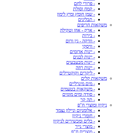
- פרורי לחם
- קמח וסולת
- שמן חומץ ומיץ לימון
- תבלינים
משקאות חריפים
- ארק - אוזו וטקילה
- בירות
- וודקה - גין ורום
- וויסקי
- יינות אדומים
- יינות לבנים
- יינות מבעבעים
- יינות רוזה
- ליקרים וקוקטיילים
משקאות קלים
- מים מינרליים
- משקאות בטעמים
- סודה ומים מוגזים
- תה קר
ניקיון ומוצרי ח"פ
- אלומניום וניילון נצמד
- חומרי ניקיון
- כלים ומכשירים לניקיון
- מוצרי נייר
- מוצרים ח"פ