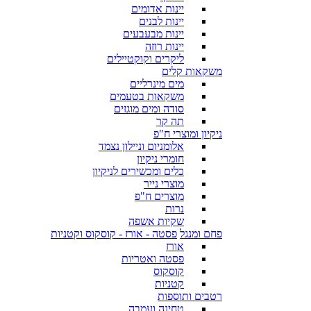
יינות אדומים
יינות לבנים
יינות מבעבעים
יינות רוזה
ליקרים וקוקטיילים
משקאות קלים
מים מינרליים
משקאות בטעמים
סודה ומים מוגזים
תה קר
ניקיון ומוצרי ח"פ
אלומניום וניילון נצמד
חומרי ניקיון
כלים ומכשירים לניקיון
מוצרי נייר
מוצרים ח"פ
נרות
שקיות אשפה
פחם ומנגל
פסטה - אורז - קוסקוס וקטניות
אורז
פסטה ואטריות
קוסקוס
קטניות
רטבים ותוספות
טחינה ועמבה