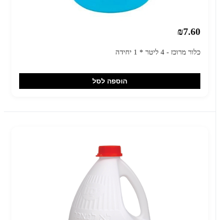
₪7.60
כלור מרוכז - 4 ליטר * 1 יחידה
הוספה לסל