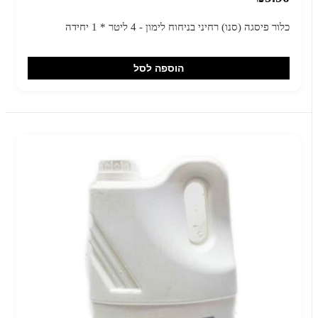
כלור פיסגה (סנו) רחיני בניחוח לימון - 4 ליטר * 1 יחידה
הוספה לסל