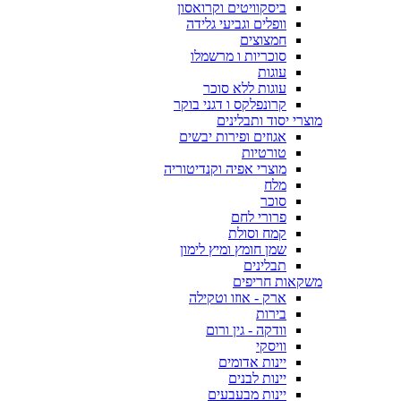
ביסקוויטים וקרואסון
וופלים וגביעי גלידה
חמצוצים
סוכריות ו מרשמלו
עוגות
עוגות ללא סוכר
קרונפלקס ו דגני בוקר
מוצרי יסוד ותבלינים
אגוזים ופירות יבשים
טורטיות
מוצרי אפיה וקנדיטוריה
מלח
סוכר
פרורי לחם
קמח וסולת
שמן חומץ ומיץ לימון
תבלינים
משקאות חריפים
ארק - אוזו וטקילה
בירות
וודקה - גין ורום
וויסקי
יינות אדומים
יינות לבנים
יינות מבעבעים