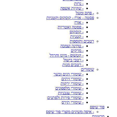
- נרות
- שקיות אשפה
- פחם ומנגל
פסטה - אורז - קוסקוס וקטניות
- אורז
- פסטה ואטריות
- קוסקוס
- קטניות
רטבים ותוספות
- טחינה ועמבה
- מרקים
- קטשופ - מיונז וחרדל
- רטבי בישול
- רטבים מנות
שימורים
- שימורי דגים ובשר
- שימורי זיתים
- שימורי ירקות
- שימורי מלפפונים
- שימורי עגבניות
- שימורי פירות ולפתנים
- שימורי תירס
פור שיפס
- איפה משיגים מוצרי פור שיפס
מבצעים