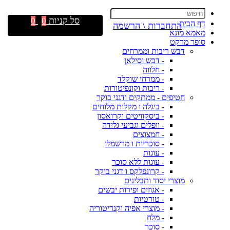
סל קניות
0
0
דף הבית
התחברות \ הרשמה
מאמא מונא
סופר מרקט
דבש ריבות וממרחים
- דבש וסילאן
- חלווה
- ממרחי שוקלד
- ריבות וקונפיטורות
חטיפים - ממתקים ודגני בוקר
- ביגלה ו מקלות מלוחים
- ביסקוויטים וקרואסון
- וופלים וגביעי גלידה
- חמצוצים
- סוכריות ו מרשמלו
- עוגות
- עוגות ללא סוכר
- קרונפלקס ו דגני בוקר
מוצרי יסוד ותבלינים
- אגוזים ופירות יבשים
- טורטיות
- מוצרי אפיה וקנדיטוריה
- מלח
- סוכר