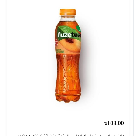
₪108.00
תה קר פיוז תה בטעם אפרסק – 1.5 ליטר × 12 יחידות (מארז)