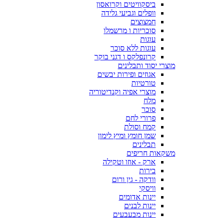
ביסקוויטים וקרואסון
וופלים וגביעי גלידה
חמצוצים
סוכריות ו מרשמלו
עוגות
עוגות ללא סוכר
קרונפלקס ו דגני בוקר
מוצרי יסוד ותבלינים
אגוזים ופירות יבשים
טורטיות
מוצרי אפיה וקנדיטוריה
מלח
סוכר
פרורי לחם
קמח וסולת
שמן חומץ ומיץ לימון
תבלינים
משקאות חריפים
ארק - אוזו וטקילה
בירות
וודקה - גין ורום
וויסקי
יינות אדומים
יינות לבנים
יינות מבעבעים