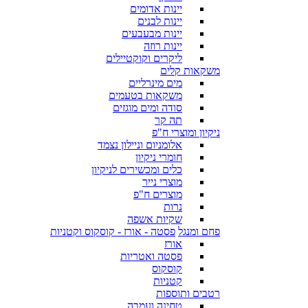
יינות אדומים
יינות לבנים
יינות מבעבעים
יינות רוזה
ליקרים וקוקטיילים
משקאות קלים
מים מינרליים
משקאות בטעמים
סודה ומים מוגזים
תה קר
ניקיון ומוצרי ח"פ
אלומניום וניילון נצמד
חומרי ניקיון
כלים ומכשירים לניקיון
מוצרי נייר
מוצרים ח"פ
נרות
שקיות אשפה
פחם ומנגל
פסטה - אורז - קוסקוס וקטניות
אורז
פסטה ואטריות
קוסקוס
קטניות
רטבים ותוספות
טחינה ועמבה