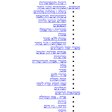
ריבות וקונפיטורות
חטיפים - ממתקים ודגני בוקר
ביגלה ו מקלות מלוחים
ביסקוויטים וקרואסון
וופלים וגביעי גלידה
חמצוצים
סוכריות ו מרשמלו
עוגות
עוגות ללא סוכר
קרונפלקס ו דגני בוקר
מוצרי יסוד ותבלינים
אגוזים ופירות יבשים
טורטיות
מוצרי אפיה וקנדיטוריה
מלח
סוכר
פרורי לחם
קמח וסולת
שמן חומץ ומיץ לימון
תבלינים
משקאות חריפים
ארק - אוזו וטקילה
בירות
וודקה - גין ורום
וויסקי