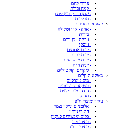
- פרורי לחם
- קמח וסולת
- שמן חומץ ומיץ לימון
- תבלינים
משקאות חריפים
- ארק - אוזו וטקילה
- בירות
- וודקה - גין ורום
- וויסקי
- יינות אדומים
- יינות לבנים
- יינות מבעבעים
- יינות רוזה
- ליקרים וקוקטיילים
משקאות קלים
- מים מינרליים
- משקאות בטעמים
- סודה ומים מוגזים
- תה קר
ניקיון ומוצרי ח"פ
- אלומניום וניילון נצמד
- חומרי ניקיון
- כלים ומכשירים לניקיון
- מוצרי נייר
- מוצרים ח"פ