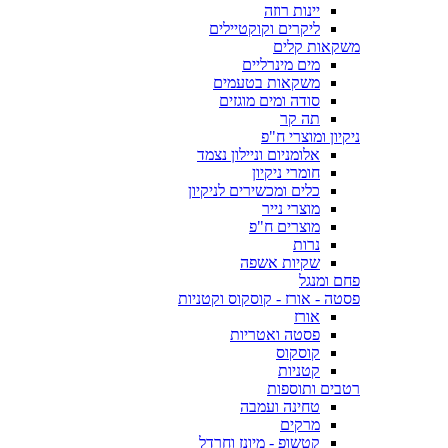
יינות רוזה
ליקרים וקוקטיילים
משקאות קלים
מים מינרליים
משקאות בטעמים
סודה ומים מוגזים
תה קר
ניקיון ומוצרי ח"פ
אלומניום וניילון נצמד
חומרי ניקיון
כלים ומכשירים לניקיון
מוצרי נייר
מוצרים ח"פ
נרות
שקיות אשפה
פחם ומנגל
פסטה - אורז - קוסקוס וקטניות
אורז
פסטה ואטריות
קוסקוס
קטניות
רטבים ותוספות
טחינה ועמבה
מרקים
קטשופ - מיונז וחרדל