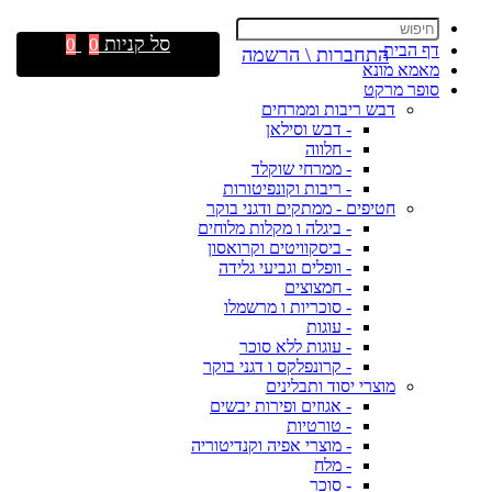
סל קניות
0
0
דף הבית
התחברות \ הרשמה
מאמא מונא
סופר מרקט
דבש ריבות וממרחים
- דבש וסילאן
- חלווה
- ממרחי שוקלד
- ריבות וקונפיטורות
חטיפים - ממתקים ודגני בוקר
- ביגלה ו מקלות מלוחים
- ביסקוויטים וקרואסון
- וופלים וגביעי גלידה
- חמצוצים
- סוכריות ו מרשמלו
- עוגות
- עוגות ללא סוכר
- קרונפלקס ו דגני בוקר
מוצרי יסוד ותבלינים
- אגוזים ופירות יבשים
- טורטיות
- מוצרי אפיה וקנדיטוריה
- מלח
- סוכר