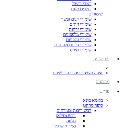
רטבי בישול
רטבים מנות
שימורים
שימורי דגים ובשר
שימורי זיתים
שימורי ירקות
שימורי מלפפונים
שימורי עגבניות
שימורי פירות ולפתנים
שימורי תירס
פור שיפס
איפה משיגים מוצרי פור שיפס
מבצעים
עוד...
מאמא מונא
סופר מרקט
דבש ריבות וממרחים
דבש וסילאן
חלווה
ממרחי שוקלד