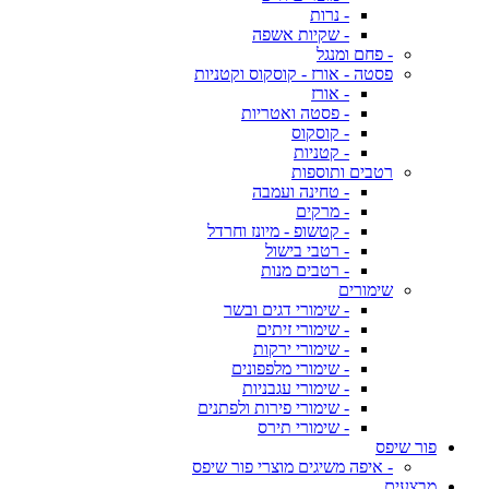
- נרות
- שקיות אשפה
- פחם ומנגל
פסטה - אורז - קוסקוס וקטניות
- אורז
- פסטה ואטריות
- קוסקוס
- קטניות
רטבים ותוספות
- טחינה ועמבה
- מרקים
- קטשופ - מיונז וחרדל
- רטבי בישול
- רטבים מנות
שימורים
- שימורי דגים ובשר
- שימורי זיתים
- שימורי ירקות
- שימורי מלפפונים
- שימורי עגבניות
- שימורי פירות ולפתנים
- שימורי תירס
פור שיפס
- איפה משיגים מוצרי פור שיפס
מבצעים