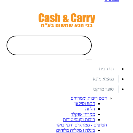
דף הבית
מאמא מונא
סופר מרקט
דבש ריבות וממרחים
דבש וסילאן
חלווה
ממרחי שוקלד
ריבות וקונפיטורות
חטיפים - ממתקים ודגני בוקר
ביגלה ו מקלות מלוחים