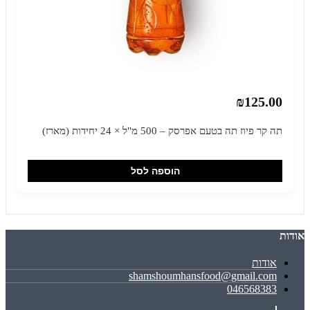
₪125.00
תה קר פיוז תה בטעם אפרסק – 500 מ"ל × 24 יחידות (מארז)
הוספה לסל
אודות
אודות
shamshoumhansfood@gmail.com
046568383