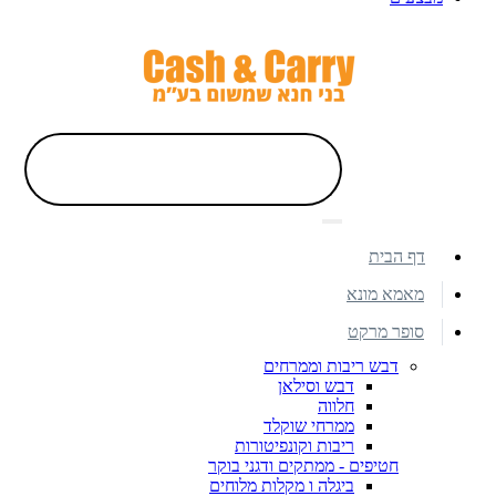
דף הבית
מאמא מונא
סופר מרקט
דבש ריבות וממרחים
דבש וסילאן
חלווה
ממרחי שוקלד
ריבות וקונפיטורות
חטיפים - ממתקים ודגני בוקר
ביגלה ו מקלות מלוחים