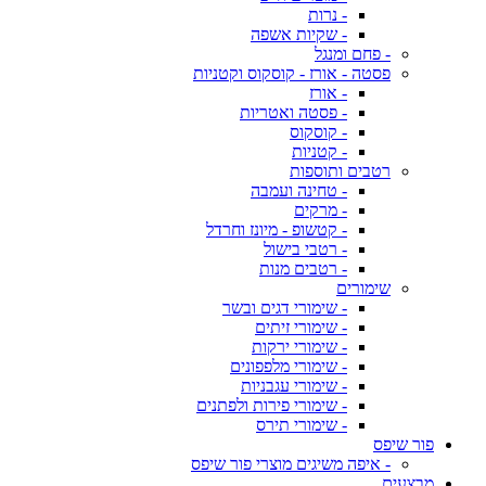
- נרות
- שקיות אשפה
- פחם ומנגל
פסטה - אורז - קוסקוס וקטניות
- אורז
- פסטה ואטריות
- קוסקוס
- קטניות
רטבים ותוספות
- טחינה ועמבה
- מרקים
- קטשופ - מיונז וחרדל
- רטבי בישול
- רטבים מנות
שימורים
- שימורי דגים ובשר
- שימורי זיתים
- שימורי ירקות
- שימורי מלפפונים
- שימורי עגבניות
- שימורי פירות ולפתנים
- שימורי תירס
פור שיפס
- איפה משיגים מוצרי פור שיפס
מבצעים