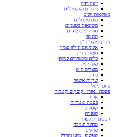
יינות רוזה
ליקרים וקוקטיילים
משקאות קלים
מים מינרליים
משקאות בטעמים
סודה ומים מוגזים
תה קר
ניקיון ומוצרי ח"פ
אלומניום וניילון נצמד
חומרי ניקיון
כלים ומכשירים לניקיון
מוצרי נייר
מוצרים ח"פ
נרות
שקיות אשפה
פחם ומנגל
פסטה - אורז - קוסקוס וקטניות
אורז
פסטה ואטריות
קוסקוס
קטניות
רטבים ותוספות
טחינה ועמבה
מרקים
קטשופ - מיונז וחרדל