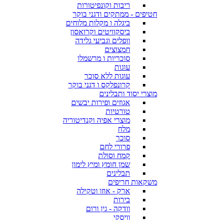
ריבות וקונפיטורות
חטיפים - ממתקים ודגני בוקר
ביגלה ו מקלות מלוחים
ביסקוויטים וקרואסון
וופלים וגביעי גלידה
חמצוצים
סוכריות ו מרשמלו
עוגות
עוגות ללא סוכר
קרונפלקס ו דגני בוקר
מוצרי יסוד ותבלינים
אגוזים ופירות יבשים
טורטיות
מוצרי אפיה וקנדיטוריה
מלח
סוכר
פרורי לחם
קמח וסולת
שמן חומץ ומיץ לימון
תבלינים
משקאות חריפים
ארק - אוזו וטקילה
בירות
וודקה - גין ורום
וויסקי