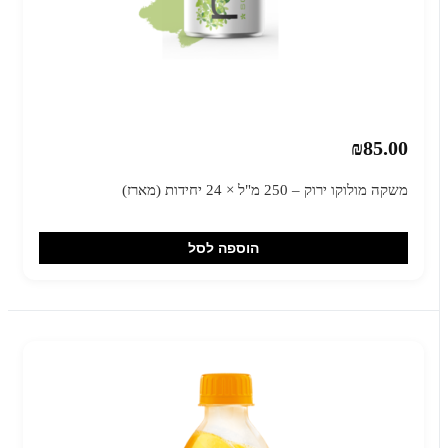
₪85.00
משקה מולוקו ירוק – 250 מ"ל × 24 יחידות (מארז)
הוספה לסל