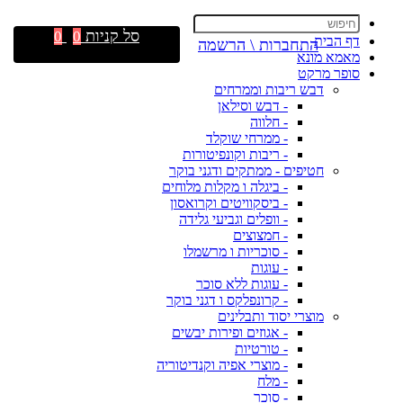
סל קניות
0
0
דף הבית
התחברות \ הרשמה
מאמא מונא
סופר מרקט
דבש ריבות וממרחים
- דבש וסילאן
- חלווה
- ממרחי שוקלד
- ריבות וקונפיטורות
חטיפים - ממתקים ודגני בוקר
- ביגלה ו מקלות מלוחים
- ביסקוויטים וקרואסון
- וופלים וגביעי גלידה
- חמצוצים
- סוכריות ו מרשמלו
- עוגות
- עוגות ללא סוכר
- קרונפלקס ו דגני בוקר
מוצרי יסוד ותבלינים
- אגוזים ופירות יבשים
- טורטיות
- מוצרי אפיה וקנדיטוריה
- מלח
- סוכר