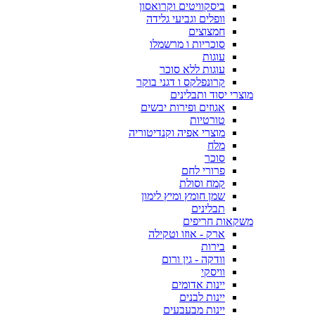
ביסקוויטים וקרואסון
וופלים וגביעי גלידה
חמצוצים
סוכריות ו מרשמלו
עוגות
עוגות ללא סוכר
קרונפלקס ו דגני בוקר
מוצרי יסוד ותבלינים
אגוזים ופירות יבשים
טורטיות
מוצרי אפיה וקנדיטוריה
מלח
סוכר
פרורי לחם
קמח וסולת
שמן חומץ ומיץ לימון
תבלינים
משקאות חריפים
ארק - אוזו וטקילה
בירות
וודקה - גין ורום
וויסקי
יינות אדומים
יינות לבנים
יינות מבעבעים