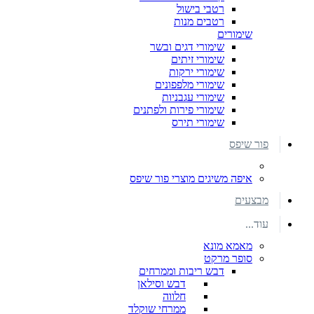
רטבי בישול
רטבים מנות
שימורים
שימורי דגים ובשר
שימורי זיתים
שימורי ירקות
שימורי מלפפונים
שימורי עגבניות
שימורי פירות ולפתנים
שימורי תירס
פור שיפס
איפה משיגים מוצרי פור שיפס
מבצעים
עוד...
מאמא מונא
סופר מרקט
דבש ריבות וממרחים
דבש וסילאן
חלווה
ממרחי שוקלד