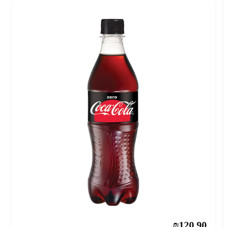
₪120.90