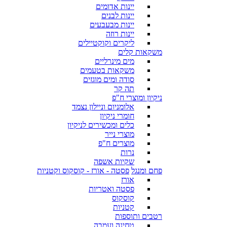
יינות אדומים
יינות לבנים
יינות מבעבעים
יינות רוזה
ליקרים וקוקטיילים
משקאות קלים
מים מינרליים
משקאות בטעמים
סודה ומים מוגזים
תה קר
ניקיון ומוצרי ח"פ
אלומניום וניילון נצמד
חומרי ניקיון
כלים ומכשירים לניקיון
מוצרי נייר
מוצרים ח"פ
נרות
שקיות אשפה
פחם ומנגל
פסטה - אורז - קוסקוס וקטניות
אורז
פסטה ואטריות
קוסקוס
קטניות
רטבים ותוספות
טחינה ועמבה