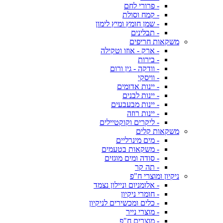
- פרורי לחם
- קמח וסולת
- שמן חומץ ומיץ לימון
- תבלינים
משקאות חריפים
- ארק - אוזו וטקילה
- בירות
- וודקה - גין ורום
- וויסקי
- יינות אדומים
- יינות לבנים
- יינות מבעבעים
- יינות רוזה
- ליקרים וקוקטיילים
משקאות קלים
- מים מינרליים
- משקאות בטעמים
- סודה ומים מוגזים
- תה קר
ניקיון ומוצרי ח"פ
- אלומניום וניילון נצמד
- חומרי ניקיון
- כלים ומכשירים לניקיון
- מוצרי נייר
- מוצרים ח"פ