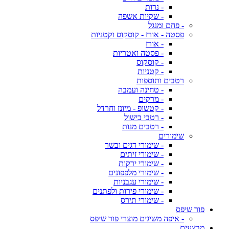
- נרות
- שקיות אשפה
- פחם ומנגל
פסטה - אורז - קוסקוס וקטניות
- אורז
- פסטה ואטריות
- קוסקוס
- קטניות
רטבים ותוספות
- טחינה ועמבה
- מרקים
- קטשופ - מיונז וחרדל
- רטבי בישול
- רטבים מנות
שימורים
- שימורי דגים ובשר
- שימורי זיתים
- שימורי ירקות
- שימורי מלפפונים
- שימורי עגבניות
- שימורי פירות ולפתנים
- שימורי תירס
פור שיפס
- איפה משיגים מוצרי פור שיפס
מבצעים