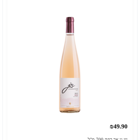
₪49.90
יין גי אר רוזה 700 מ"ל