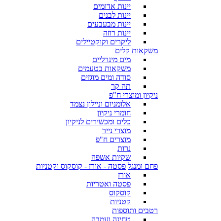
יינות אדומים
יינות לבנים
יינות מבעבעים
יינות רוזה
ליקרים וקוקטיילים
משקאות קלים
מים מינרליים
משקאות בטעמים
סודה ומים מוגזים
תה קר
ניקיון ומוצרי ח"פ
אלומניום וניילון נצמד
חומרי ניקיון
כלים ומכשירים לניקיון
מוצרי נייר
מוצרים ח"פ
נרות
שקיות אשפה
פחם ומנגל
פסטה - אורז - קוסקוס וקטניות
אורז
פסטה ואטריות
קוסקוס
קטניות
רטבים ותוספות
טחינה ועמבה