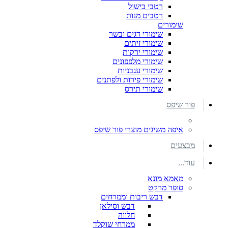
רטבי בישול
רטבים מנות
שימורים
שימורי דגים ובשר
שימורי זיתים
שימורי ירקות
שימורי מלפפונים
שימורי עגבניות
שימורי פירות ולפתנים
שימורי תירס
פור שיפס
איפה משיגים מוצרי פור שיפס
מבצעים
עוד...
מאמא מונא
סופר מרקט
דבש ריבות וממרחים
דבש וסילאן
חלווה
ממרחי שוקלד