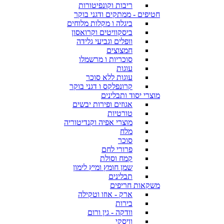
ריבות וקונפיטורות
חטיפים - ממתקים ודגני בוקר
ביגלה ו מקלות מלוחים
ביסקוויטים וקרואסון
וופלים וגביעי גלידה
חמצוצים
סוכריות ו מרשמלו
עוגות
עוגות ללא סוכר
קרונפלקס ו דגני בוקר
מוצרי יסוד ותבלינים
אגוזים ופירות יבשים
טורטיות
מוצרי אפיה וקנדיטוריה
מלח
סוכר
פרורי לחם
קמח וסולת
שמן חומץ ומיץ לימון
תבלינים
משקאות חריפים
ארק - אוזו וטקילה
בירות
וודקה - גין ורום
וויסקי