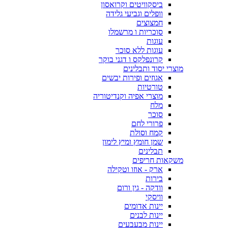
ביסקוויטים וקרואסון
וופלים וגביעי גלידה
חמצוצים
סוכריות ו מרשמלו
עוגות
עוגות ללא סוכר
קרונפלקס ו דגני בוקר
מוצרי יסוד ותבלינים
אגוזים ופירות יבשים
טורטיות
מוצרי אפיה וקנדיטוריה
מלח
סוכר
פרורי לחם
קמח וסולת
שמן חומץ ומיץ לימון
תבלינים
משקאות חריפים
ארק - אוזו וטקילה
בירות
וודקה - גין ורום
וויסקי
יינות אדומים
יינות לבנים
יינות מבעבעים