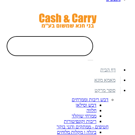
דף הבית
מאמא מונא
סופר מרקט
דבש ריבות וממרחים
דבש וסילאן
חלווה
ממרחי שוקלד
ריבות וקונפיטורות
חטיפים - ממתקים ודגני בוקר
ביגלה ו מקלות מלוחים