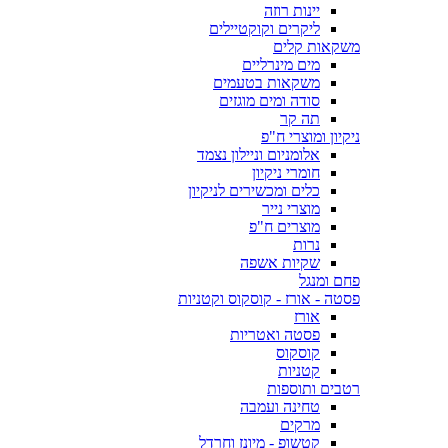
יינות רוזה
ליקרים וקוקטיילים
משקאות קלים
מים מינרליים
משקאות בטעמים
סודה ומים מוגזים
תה קר
ניקיון ומוצרי ח"פ
אלומניום וניילון נצמד
חומרי ניקיון
כלים ומכשירים לניקיון
מוצרי נייר
מוצרים ח"פ
נרות
שקיות אשפה
פחם ומנגל
פסטה - אורז - קוסקוס וקטניות
אורז
פסטה ואטריות
קוסקוס
קטניות
רטבים ותוספות
טחינה ועמבה
מרקים
קטשופ - מיונז וחרדל