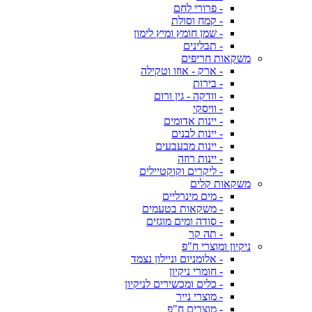
- פרורי לחם
- קמח וסולת
- שמן חומץ ומיץ לימון
- תבלינים
משקאות חריפים
- ארק - אוזו וטקילה
- בירות
- וודקה - גין ורום
- וויסקי
- יינות אדומים
- יינות לבנים
- יינות מבעבעים
- יינות רוזה
- ליקרים וקוקטיילים
משקאות קלים
- מים מינרליים
- משקאות בטעמים
- סודה ומים מוגזים
- תה קר
ניקיון ומוצרי ח"פ
- אלומניום וניילון נצמד
- חומרי ניקיון
- כלים ומכשירים לניקיון
- מוצרי נייר
- מוצרים ח"פ