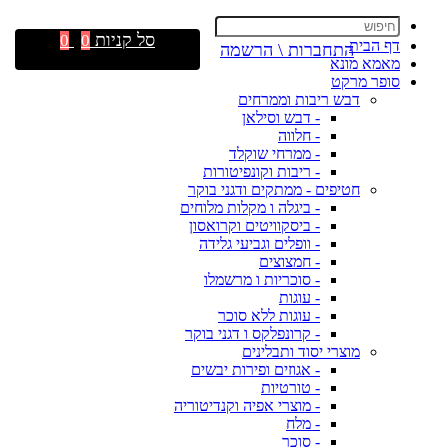
סל קניות
0
0
דף הבית
התחברות \ הרשמה
מאמא מונא
סופר מרקט
דבש ריבות וממרחים
- דבש וסילאן
- חלווה
- ממרחי שוקלד
- ריבות וקונפיטורות
חטיפים - ממתקים ודגני בוקר
- ביגלה ו מקלות מלוחים
- ביסקוויטים וקרואסון
- וופלים וגביעי גלידה
- חמצוצים
- סוכריות ו מרשמלו
- עוגות
- עוגות ללא סוכר
- קרונפלקס ו דגני בוקר
מוצרי יסוד ותבלינים
- אגוזים ופירות יבשים
- טורטיות
- מוצרי אפיה וקנדיטוריה
- מלח
- סוכר