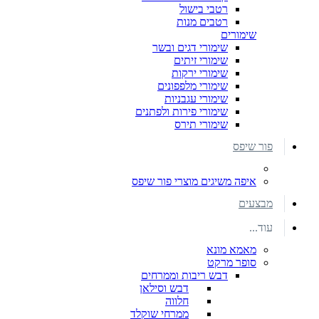
רטבי בישול
רטבים מנות
שימורים
שימורי דגים ובשר
שימורי זיתים
שימורי ירקות
שימורי מלפפונים
שימורי עגבניות
שימורי פירות ולפתנים
שימורי תירס
פור שיפס
איפה משיגים מוצרי פור שיפס
מבצעים
עוד...
מאמא מונא
סופר מרקט
דבש ריבות וממרחים
דבש וסילאן
חלווה
ממרחי שוקלד