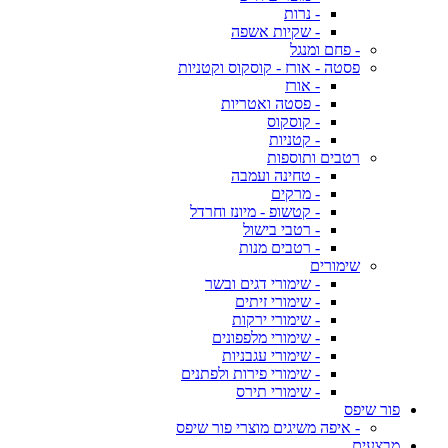
- נרות
- שקיות אשפה
- פחם ומנגל
פסטה - אורז - קוסקוס וקטניות
- אורז
- פסטה ואטריות
- קוסקוס
- קטניות
רטבים ותוספות
- טחינה ועמבה
- מרקים
- קטשופ - מיונז וחרדל
- רטבי בישול
- רטבים מנות
שימורים
- שימורי דגים ובשר
- שימורי זיתים
- שימורי ירקות
- שימורי מלפפונים
- שימורי עגבניות
- שימורי פירות ולפתנים
- שימורי תירס
פור שיפס
- איפה משיגים מוצרי פור שיפס
מבצעים