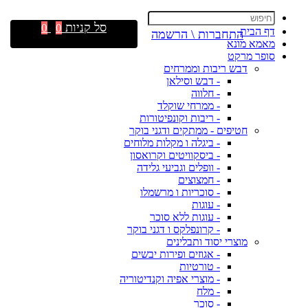
סל קניות
0
0
דף הבית
התחברות \ הרשמה
מאמא מונא
סופר מרקט
דבש ריבות וממרחים
- דבש וסילאן
- חלווה
- ממרחי שוקלד
- ריבות וקונפיטורות
חטיפים - ממתקים ודגני בוקר
- ביגלה ו מקלות מלוחים
- ביסקוויטים וקרואסון
- וופלים וגביעי גלידה
- חמצוצים
- סוכריות ו מרשמלו
- עוגות
- עוגות ללא סוכר
- קרונפלקס ו דגני בוקר
מוצרי יסוד ותבלינים
- אגוזים ופירות יבשים
- טורטיות
- מוצרי אפיה וקנדיטוריה
- מלח
- סוכר