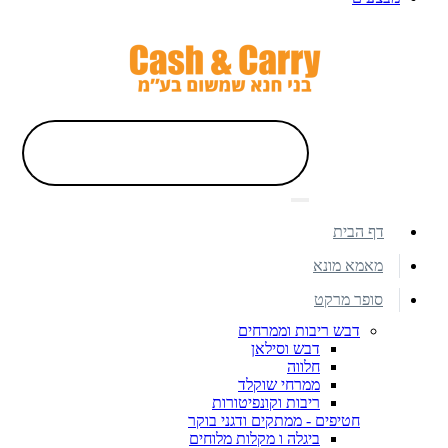
דף הבית
מאמא מונא
סופר מרקט
דבש ריבות וממרחים
דבש וסילאן
חלווה
ממרחי שוקלד
ריבות וקונפיטורות
חטיפים - ממתקים ודגני בוקר
ביגלה ו מקלות מלוחים