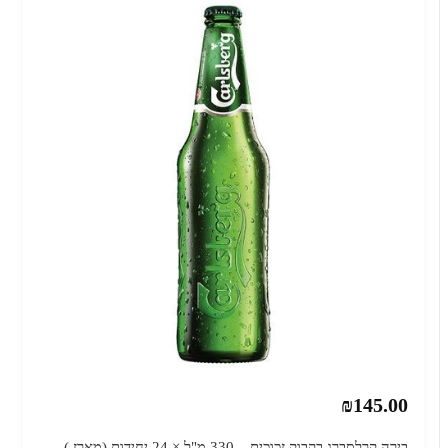
₪145.00
בירה קרלסברג בקבוק זכוכית – 330 מ"ל × 24 יחידות (מארז )