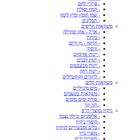
- פרורי לחם
- קמח וסולת
- שמן חומץ ומיץ לימון
- תבלינים
משקאות חריפים
- ארק - אוזו וטקילה
- בירות
- וודקה - גין ורום
- וויסקי
- יינות אדומים
- יינות לבנים
- יינות מבעבעים
- יינות רוזה
- ליקרים וקוקטיילים
משקאות קלים
- מים מינרליים
- משקאות בטעמים
- סודה ומים מוגזים
- תה קר
ניקיון ומוצרי ח"פ
- אלומניום וניילון נצמד
- חומרי ניקיון
- כלים ומכשירים לניקיון
- מוצרי נייר
- מוצרים ח"פ