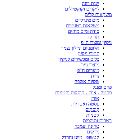
יינות רוזה
ליקרים וקוקטיילים
משקאות קלים
מים מינרליים
משקאות בטעמים
סודה ומים מוגזים
תה קר
ניקיון ומוצרי ח"פ
אלומניום וניילון נצמד
חומרי ניקיון
כלים ומכשירים לניקיון
מוצרי נייר
מוצרים ח"פ
נרות
שקיות אשפה
פחם ומנגל
פסטה - אורז - קוסקוס וקטניות
אורז
פסטה ואטריות
קוסקוס
קטניות
רטבים ותוספות
טחינה ועמבה
מרקים
קטשופ - מיונז וחרדל