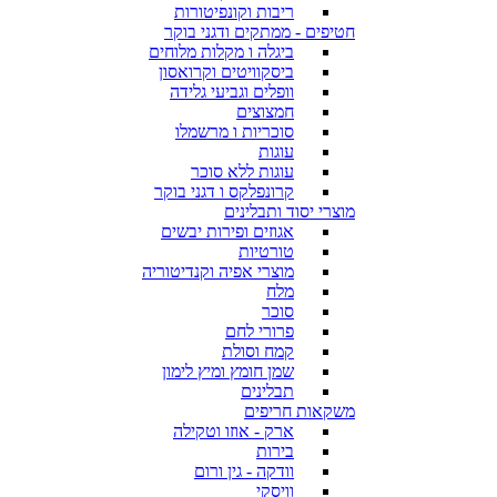
ריבות וקונפיטורות
חטיפים - ממתקים ודגני בוקר
ביגלה ו מקלות מלוחים
ביסקוויטים וקרואסון
וופלים וגביעי גלידה
חמצוצים
סוכריות ו מרשמלו
עוגות
עוגות ללא סוכר
קרונפלקס ו דגני בוקר
מוצרי יסוד ותבלינים
אגוזים ופירות יבשים
טורטיות
מוצרי אפיה וקנדיטוריה
מלח
סוכר
פרורי לחם
קמח וסולת
שמן חומץ ומיץ לימון
תבלינים
משקאות חריפים
ארק - אוזו וטקילה
בירות
וודקה - גין ורום
וויסקי