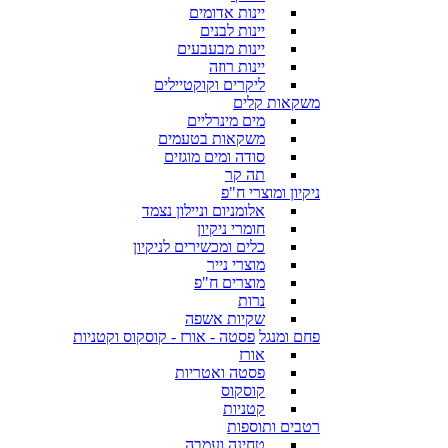
יינות אדומים
יינות לבנים
יינות מבעבעים
יינות רוזה
ליקרים וקוקטיילים
משקאות קלים
מים מינרליים
משקאות בטעמים
סודה ומים מוגזים
תה קר
ניקיון ומוצרי ח"פ
אלומניום וניילון נצמד
חומרי ניקיון
כלים ומכשירים לניקיון
מוצרי נייר
מוצרים ח"פ
נרות
שקיות אשפה
פחם ומנגל
פסטה - אורז - קוסקוס וקטניות
אורז
פסטה ואטריות
קוסקוס
קטניות
רטבים ותוספות
טחינה ועמבה