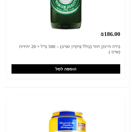
₪186.00
בירה היינקן חוזר (כולל פיקדון וארגז) – 500 מ"ל × 20 יחידות
(ארגז )
הוספה לסל