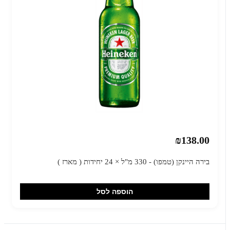
₪138.00
בירה היינקן (טמפו) - 330 מ"ל × 24 יחידות ( מארז )
הוספה לסל