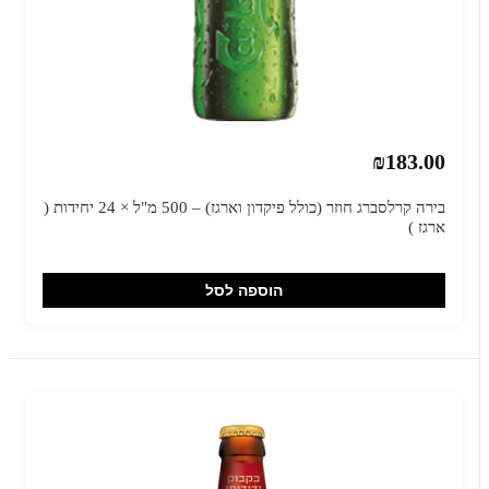
₪183.00
בירה קרלסברג חוזר (כולל פיקדון וארגז) – 500 מ"ל × 24 יחידות (
ארגז )
הוספה לסל