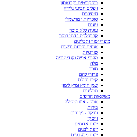
ביסקוויטים וקרואסון
וופלים וגביעי גלידה
חמצוצים
סוכריות ו מרשמלו
עוגות
עוגות ללא סוכר
קרונפלקס ו דגני בוקר
מוצרי יסוד ותבלינים
אגוזים ופירות יבשים
טורטיות
מוצרי אפיה וקנדיטוריה
מלח
סוכר
פרורי לחם
קמח וסולת
שמן חומץ ומיץ לימון
תבלינים
משקאות חריפים
ארק - אוזו וטקילה
בירות
וודקה - גין ורום
וויסקי
יינות אדומים
יינות לבנים
יינות מבעבעים