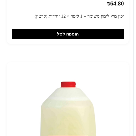
₪64.80
יכין מיץ לימון משומר – 1 ליטר × 12 יחידות (קרטון)
הוספה לסל