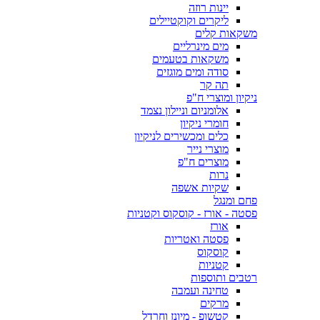
יינות רוזה
ליקרים וקוקטיילים
משקאות קלים
מים מינרליים
משקאות בטעמים
סודה ומים מוגזים
תה קר
ניקיון ומוצרי ח"פ
אלומניום וניילון נצמד
חומרי ניקיון
כלים ומכשירים לניקיון
מוצרי נייר
מוצרים ח"פ
נרות
שקיות אשפה
פחם ומנגל
פסטה - אורז - קוסקוס וקטניות
אורז
פסטה ואטריות
קוסקוס
קטניות
רטבים ותוספות
טחינה ועמבה
מרקים
קטשופ - מיונז וחרדל