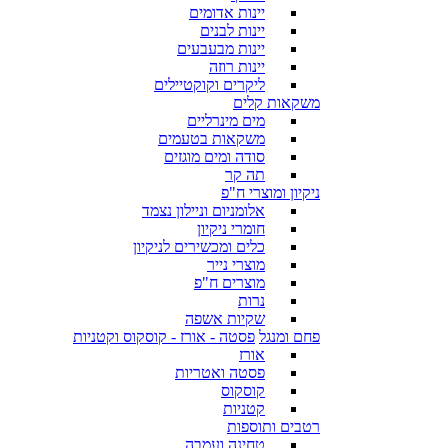
יינות אדומים
יינות לבנים
יינות מבעבעים
יינות רוזה
ליקרים וקוקטיילים
משקאות קלים
מים מינרליים
משקאות בטעמים
סודה ומים מוגזים
תה קר
ניקיון ומוצרי ח"פ
אלומניום וניילון נצמד
חומרי ניקיון
כלים ומכשירים לניקיון
מוצרי נייר
מוצרים ח"פ
נרות
שקיות אשפה
פחם ומנגל
פסטה - אורז - קוסקוס וקטניות
אורז
פסטה ואטריות
קוסקוס
קטניות
רטבים ותוספות
טחינה ועמבה