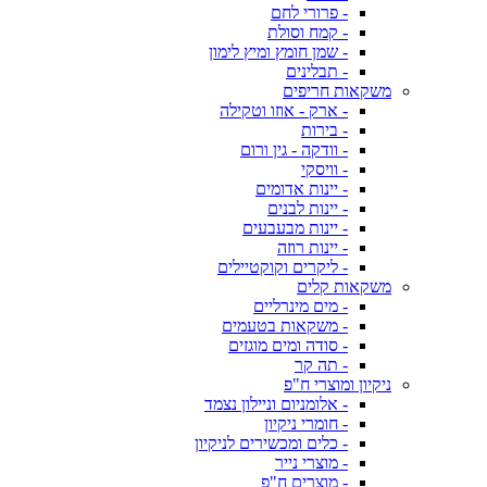
- פרורי לחם
- קמח וסולת
- שמן חומץ ומיץ לימון
- תבלינים
משקאות חריפים
- ארק - אוזו וטקילה
- בירות
- וודקה - גין ורום
- וויסקי
- יינות אדומים
- יינות לבנים
- יינות מבעבעים
- יינות רוזה
- ליקרים וקוקטיילים
משקאות קלים
- מים מינרליים
- משקאות בטעמים
- סודה ומים מוגזים
- תה קר
ניקיון ומוצרי ח"פ
- אלומניום וניילון נצמד
- חומרי ניקיון
- כלים ומכשירים לניקיון
- מוצרי נייר
- מוצרים ח"פ