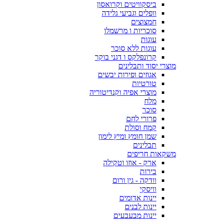
ביסקוויטים וקרואסון
וופלים וגביעי גלידה
חמצוצים
סוכריות ו מרשמלו
עוגות
עוגות ללא סוכר
קרונפלקס ו דגני בוקר
מוצרי יסוד ותבלינים
אגוזים ופירות יבשים
טורטיות
מוצרי אפיה וקנדיטוריה
מלח
סוכר
פרורי לחם
קמח וסולת
שמן חומץ ומיץ לימון
תבלינים
משקאות חריפים
ארק - אוזו וטקילה
בירות
וודקה - גין ורום
וויסקי
יינות אדומים
יינות לבנים
יינות מבעבעים