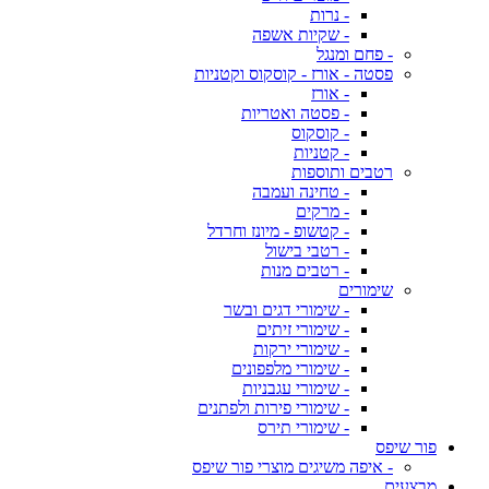
- נרות
- שקיות אשפה
- פחם ומנגל
פסטה - אורז - קוסקוס וקטניות
- אורז
- פסטה ואטריות
- קוסקוס
- קטניות
רטבים ותוספות
- טחינה ועמבה
- מרקים
- קטשופ - מיונז וחרדל
- רטבי בישול
- רטבים מנות
שימורים
- שימורי דגים ובשר
- שימורי זיתים
- שימורי ירקות
- שימורי מלפפונים
- שימורי עגבניות
- שימורי פירות ולפתנים
- שימורי תירס
פור שיפס
- איפה משיגים מוצרי פור שיפס
מבצעים