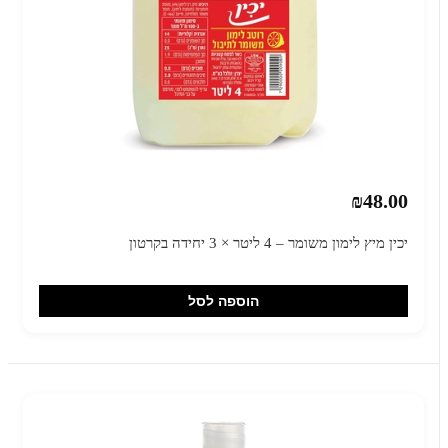
₪48.00
יכין מיץ לימון משומר – 4 ליטר × 3 יחידה בקרטון
הוספה לסל