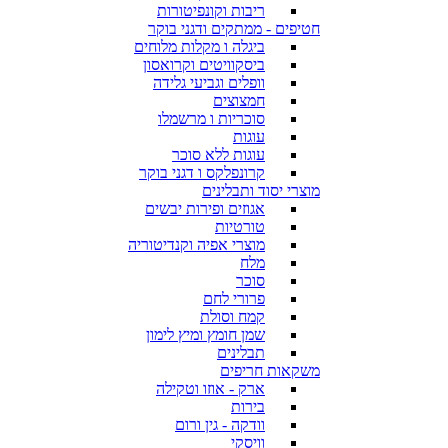
ריבות וקונפיטורות
חטיפים - ממתקים ודגני בוקר
ביגלה ו מקלות מלוחים
ביסקוויטים וקרואסון
וופלים וגביעי גלידה
חמצוצים
סוכריות ו מרשמלו
עוגות
עוגות ללא סוכר
קרונפלקס ו דגני בוקר
מוצרי יסוד ותבלינים
אגוזים ופירות יבשים
טורטיות
מוצרי אפיה וקנדיטוריה
מלח
סוכר
פרורי לחם
קמח וסולת
שמן חומץ ומיץ לימון
תבלינים
משקאות חריפים
ארק - אוזו וטקילה
בירות
וודקה - גין ורום
וויסקי