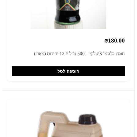
₪180.00
חומץ בלסמי איטלקי – 500 מ"ל × 12 יחידות (מארז)
הוספה לסל