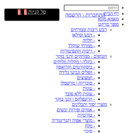
סל קניות
0
0
דף הבית
התחברות \ הרשמה
מאמא מונא
סופר מרקט
דבש ריבות וממרחים
- דבש וסילאן
- חלווה
- ממרחי שוקלד
- ריבות וקונפיטורות
חטיפים - ממתקים ודגני בוקר
- ביגלה ו מקלות מלוחים
- ביסקוויטים וקרואסון
- וופלים וגביעי גלידה
- חמצוצים
- סוכריות ו מרשמלו
- עוגות
- עוגות ללא סוכר
- קרונפלקס ו דגני בוקר
מוצרי יסוד ותבלינים
- אגוזים ופירות יבשים
- טורטיות
- מוצרי אפיה וקנדיטוריה
- מלח
- סוכר