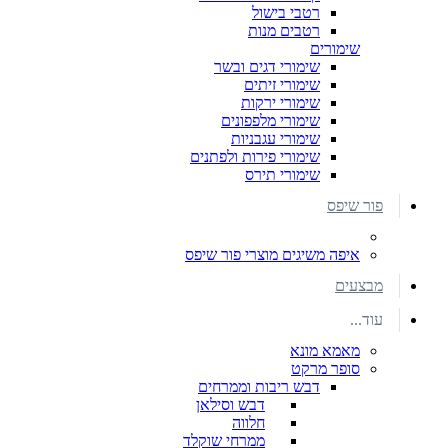
רטבי בישול
רטבים מנות
שימורים
שימורי דגים ובשר
שימורי זיתים
שימורי ירקות
שימורי מלפפונים
שימורי עגבניות
שימורי פירות ולפתנים
שימורי תירס
פור שיפס
איפה משיגים מוצרי פור שיפס
מבצעים
עוד...
מאמא מונא
סופר מרקט
דבש ריבות וממרחים
דבש וסילאן
חלווה
ממרחי שוקלד