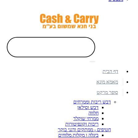
דף הבית
מאמא מונא
סופר מרקט
דבש ריבות וממרחים
דבש וסילאן
חלווה
ממרחי שוקלד
ריבות וקונפיטורות
חטיפים - ממתקים ודגני בוקר
ביגלה ו מקלות מלוחים