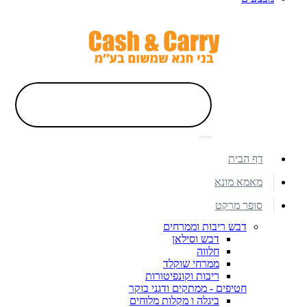
דף הבית
מאמא מונא
סופר מרקט
דבש ריבות וממרחים
דבש וסילאן
חלווה
ממרחי שוקלד
ריבות וקונפיטורות
חטיפים - ממתקים ודגני בוקר
ביגלה ו מקלות מלוחים