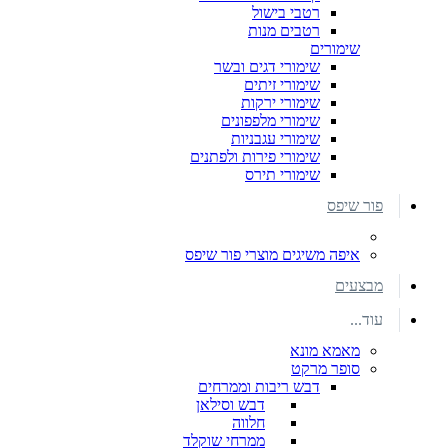
רטבי בישול
רטבים מנות
שימורים
שימורי דגים ובשר
שימורי זיתים
שימורי ירקות
שימורי מלפפונים
שימורי עגבניות
שימורי פירות ולפתנים
שימורי תירס
פור שיפס
איפה משיגים מוצרי פור שיפס
מבצעים
עוד...
מאמא מונא
סופר מרקט
דבש ריבות וממרחים
דבש וסילאן
חלווה
ממרחי שוקלד