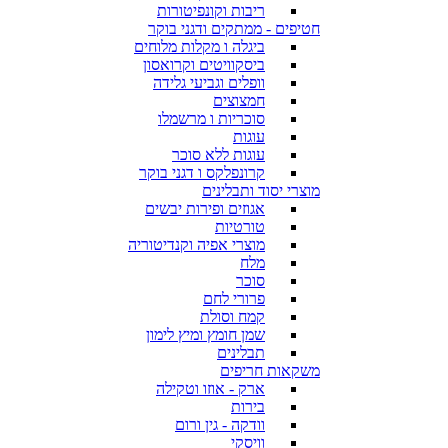
ריבות וקונפיטורות
חטיפים - ממתקים ודגני בוקר
ביגלה ו מקלות מלוחים
ביסקוויטים וקרואסון
וופלים וגביעי גלידה
חמצוצים
סוכריות ו מרשמלו
עוגות
עוגות ללא סוכר
קרונפלקס ו דגני בוקר
מוצרי יסוד ותבלינים
אגוזים ופירות יבשים
טורטיות
מוצרי אפיה וקנדיטוריה
מלח
סוכר
פרורי לחם
קמח וסולת
שמן חומץ ומיץ לימון
תבלינים
משקאות חריפים
ארק - אוזו וטקילה
בירות
וודקה - גין ורום
וויסקי