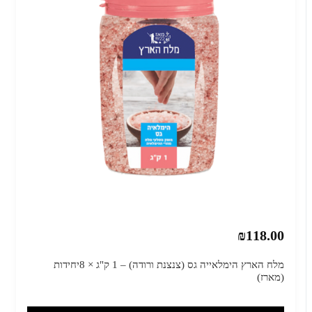
₪118.00
מלח הארץ הימלאייה גס (צנצנת ורודה) – 1 ק"ג × 8יחידות
(מארז)