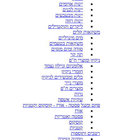
יינות אדומים
יינות לבנים
יינות מבעבעים
יינות רוזה
ליקרים וקוקטיילים
משקאות קלים
מים מינרליים
משקאות בטעמים
סודה ומים מוגזים
תה קר
ניקיון ומוצרי ח"פ
אלומניום וניילון נצמד
חומרי ניקיון
כלים ומכשירים לניקיון
מוצרי נייר
מוצרים ח"פ
נרות
שקיות אשפה
פחם ומנגל
פסטה - אורז - קוסקוס וקטניות
אורז
פסטה ואטריות
קוסקוס
קטניות
רטבים ותוספות
טחינה ועמבה