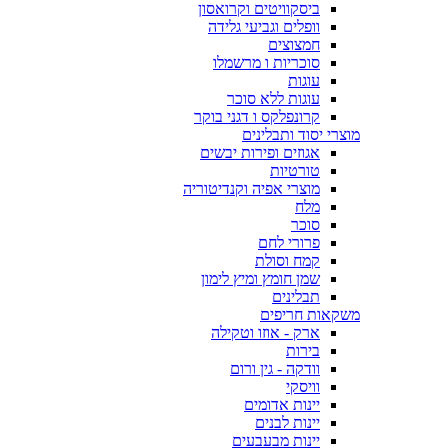
ביסקוויטים וקרואסון
וופלים וגביעי גלידה
חמצוצים
סוכריות ו מרשמלו
עוגות
עוגות ללא סוכר
קרונפלקס ו דגני בוקר
מוצרי יסוד ותבלינים
אגוזים ופירות יבשים
טורטיות
מוצרי אפיה וקנדיטוריה
מלח
סוכר
פרורי לחם
קמח וסולת
שמן חומץ ומיץ לימון
תבלינים
משקאות חריפים
ארק - אוזו וטקילה
בירות
וודקה - גין ורום
וויסקי
יינות אדומים
יינות לבנים
יינות מבעבעים