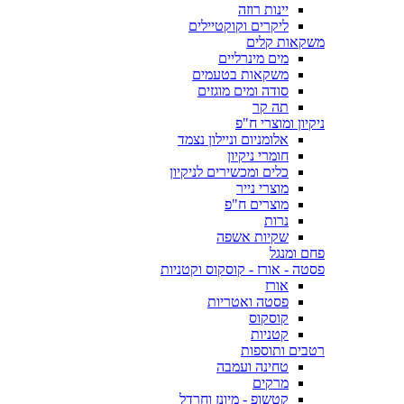
יינות רוזה
ליקרים וקוקטיילים
משקאות קלים
מים מינרליים
משקאות בטעמים
סודה ומים מוגזים
תה קר
ניקיון ומוצרי ח"פ
אלומניום וניילון נצמד
חומרי ניקיון
כלים ומכשירים לניקיון
מוצרי נייר
מוצרים ח"פ
נרות
שקיות אשפה
פחם ומנגל
פסטה - אורז - קוסקוס וקטניות
אורז
פסטה ואטריות
קוסקוס
קטניות
רטבים ותוספות
טחינה ועמבה
מרקים
קטשופ - מיונז וחרדל