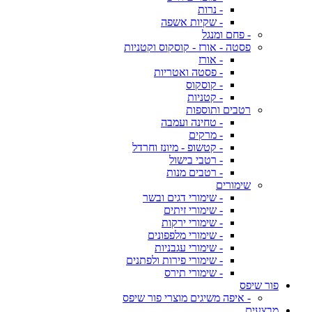
- נרות
- שקיות אשפה
- פחם ומנגל
פסטה - אורז - קוסקוס וקטניות
- אורז
- פסטה ואטריות
- קוסקוס
- קטניות
רטבים ותוספות
- טחינה ועמבה
- מרקים
- קטשופ - מיונז וחרדל
- רטבי בישול
- רטבים מנות
שימורים
- שימורי דגים ובשר
- שימורי זיתים
- שימורי ירקות
- שימורי מלפפונים
- שימורי עגבניות
- שימורי פירות ולפתנים
- שימורי תירס
פור שיפס
- איפה משיגים מוצרי פור שיפס
מבצעים