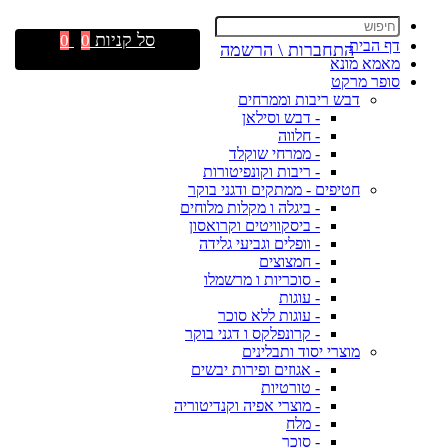
סל קניות
0
0
דף הבית
התחברות \ הרשמה
מאמא מונא
סופר מרקט
דבש ריבות וממרחים
- דבש וסילאן
- חלווה
- ממרחי שוקלד
- ריבות וקונפיטורות
חטיפים - ממתקים ודגני בוקר
- ביגלה ו מקלות מלוחים
- ביסקוויטים וקרואסון
- וופלים וגביעי גלידה
- חמצוצים
- סוכריות ו מרשמלו
- עוגות
- עוגות ללא סוכר
- קרונפלקס ו דגני בוקר
מוצרי יסוד ותבלינים
- אגוזים ופירות יבשים
- טורטיות
- מוצרי אפיה וקנדיטוריה
- מלח
- סוכר