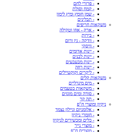
- פרורי לחם
- קמח וסולת
- שמן חומץ ומיץ לימון
- תבלינים
משקאות חריפים
- ארק - אוזו וטקילה
- בירות
- וודקה - גין ורום
- וויסקי
- יינות אדומים
- יינות לבנים
- יינות מבעבעים
- יינות רוזה
- ליקרים וקוקטיילים
משקאות קלים
- מים מינרליים
- משקאות בטעמים
- סודה ומים מוגזים
- תה קר
ניקיון ומוצרי ח"פ
- אלומניום וניילון נצמד
- חומרי ניקיון
- כלים ומכשירים לניקיון
- מוצרי נייר
- מוצרים ח"פ