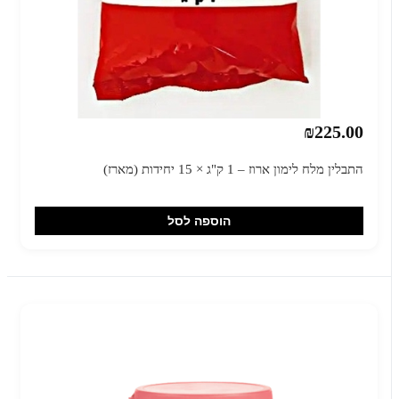
₪225.00
התבלין מלח לימון ארוז – 1 ק"ג × 15 יחידות (מארז)
הוספה לסל