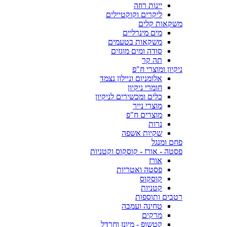
יינות רוזה
ליקרים וקוקטיילים
משקאות קלים
מים מינרליים
משקאות בטעמים
סודה ומים מוגזים
תה קר
ניקיון ומוצרי ח"פ
אלומניום וניילון נצמד
חומרי ניקיון
כלים ומכשירים לניקיון
מוצרי נייר
מוצרים ח"פ
נרות
שקיות אשפה
פחם ומנגל
פסטה - אורז - קוסקוס וקטניות
אורז
פסטה ואטריות
קוסקוס
קטניות
רטבים ותוספות
טחינה ועמבה
מרקים
קטשופ - מיונז וחרדל