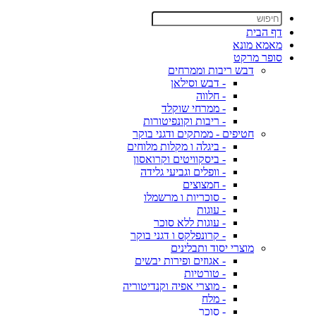
דף הבית
מאמא מונא
סופר מרקט
דבש ריבות וממרחים
- דבש וסילאן
- חלווה
- ממרחי שוקלד
- ריבות וקונפיטורות
חטיפים - ממתקים ודגני בוקר
- ביגלה ו מקלות מלוחים
- ביסקוויטים וקרואסון
- וופלים וגביעי גלידה
- חמצוצים
- סוכריות ו מרשמלו
- עוגות
- עוגות ללא סוכר
- קרונפלקס ו דגני בוקר
מוצרי יסוד ותבלינים
- אגוזים ופירות יבשים
- טורטיות
- מוצרי אפיה וקנדיטוריה
- מלח
- סוכר