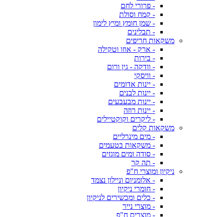
- פרורי לחם
- קמח וסולת
- שמן חומץ ומיץ לימון
- תבלינים
משקאות חריפים
- ארק - אוזו וטקילה
- בירות
- וודקה - גין ורום
- וויסקי
- יינות אדומים
- יינות לבנים
- יינות מבעבעים
- יינות רוזה
- ליקרים וקוקטיילים
משקאות קלים
- מים מינרליים
- משקאות בטעמים
- סודה ומים מוגזים
- תה קר
ניקיון ומוצרי ח"פ
- אלומניום וניילון נצמד
- חומרי ניקיון
- כלים ומכשירים לניקיון
- מוצרי נייר
- מוצרים ח"פ