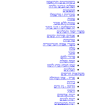
ביסקוויטים וקרואסון
וופלים וגביעי גלידה
חמצוצים
סוכריות ו מרשמלו
עוגות
עוגות ללא סוכר
קרונפלקס ו דגני בוקר
מוצרי יסוד ותבלינים
אגוזים ופירות יבשים
טורטיות
מוצרי אפיה וקנדיטוריה
מלח
סוכר
פרורי לחם
קמח וסולת
שמן חומץ ומיץ לימון
תבלינים
משקאות חריפים
ארק - אוזו וטקילה
בירות
וודקה - גין ורום
וויסקי
יינות אדומים
יינות לבנים
יינות מבעבעים