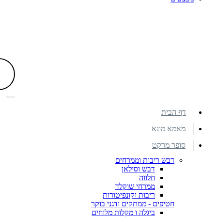
דף הבית
מאמא מונא
סופר מרקט
דבש ריבות וממרחים
דבש וסילאן
חלווה
ממרחי שוקלד
ריבות וקונפיטורות
חטיפים - ממתקים ודגני בוקר
ביגלה ו מקלות מלוחים