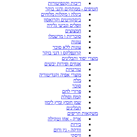
ריבות וקונפיטורות
חטיפים - ממתקים ודגני בוקר
ביגלה ו מקלות מלוחים
ביסקוויטים וקרואסון
וופלים וגביעי גלידה
חמצוצים
סוכריות ו מרשמלו
עוגות
עוגות ללא סוכר
קרונפלקס ו דגני בוקר
מוצרי יסוד ותבלינים
אגוזים ופירות יבשים
טורטיות
מוצרי אפיה וקנדיטוריה
מלח
סוכר
פרורי לחם
קמח וסולת
שמן חומץ ומיץ לימון
תבלינים
משקאות חריפים
ארק - אוזו וטקילה
בירות
וודקה - גין ורום
וויסקי