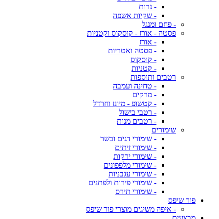
- נרות
- שקיות אשפה
- פחם ומנגל
פסטה - אורז - קוסקוס וקטניות
- אורז
- פסטה ואטריות
- קוסקוס
- קטניות
רטבים ותוספות
- טחינה ועמבה
- מרקים
- קטשופ - מיונז וחרדל
- רטבי בישול
- רטבים מנות
שימורים
- שימורי דגים ובשר
- שימורי זיתים
- שימורי ירקות
- שימורי מלפפונים
- שימורי עגבניות
- שימורי פירות ולפתנים
- שימורי תירס
פור שיפס
- איפה משיגים מוצרי פור שיפס
מבצעים