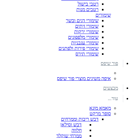
רטבי בישול
רטבים מנות
שימורים
שימורי דגים ובשר
שימורי זיתים
שימורי ירקות
שימורי מלפפונים
שימורי עגבניות
שימורי פירות ולפתנים
שימורי תירס
פור שיפס
איפה משיגים מוצרי פור שיפס
מבצעים
עוד...
מאמא מונא
סופר מרקט
דבש ריבות וממרחים
דבש וסילאן
חלווה
ממרחי שוקלד