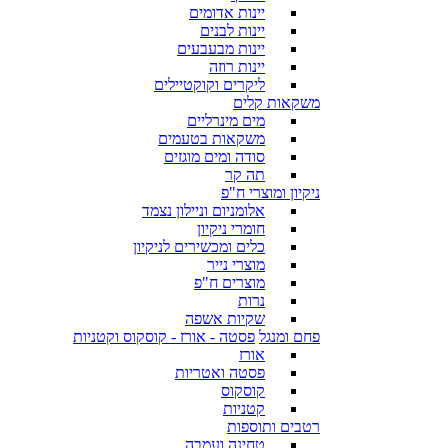
יינות אדומים
יינות לבנים
יינות מבעבעים
יינות רוזה
ליקרים וקוקטיילים
משקאות קלים
מים מינרליים
משקאות בטעמים
סודה ומים מוגזים
תה קר
ניקיון ומוצרי ח"פ
אלומניום וניילון נצמד
חומרי ניקיון
כלים ומכשירים לניקיון
מוצרי נייר
מוצרים ח"פ
נרות
שקיות אשפה
פחם ומנגל
פסטה - אורז - קוסקוס וקטניות
אורז
פסטה ואטריות
קוסקוס
קטניות
רטבים ותוספות
טחינה ועמבה