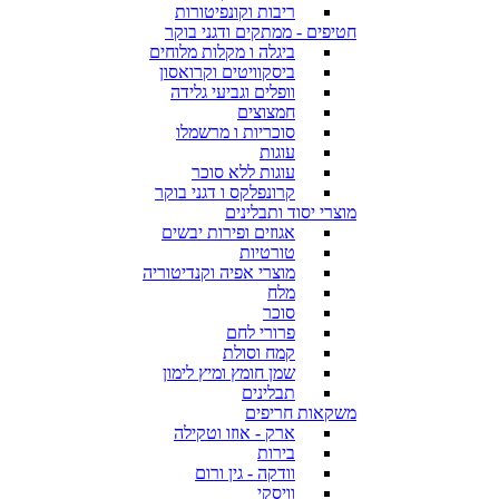
ריבות וקונפיטורות
חטיפים - ממתקים ודגני בוקר
ביגלה ו מקלות מלוחים
ביסקוויטים וקרואסון
וופלים וגביעי גלידה
חמצוצים
סוכריות ו מרשמלו
עוגות
עוגות ללא סוכר
קרונפלקס ו דגני בוקר
מוצרי יסוד ותבלינים
אגוזים ופירות יבשים
טורטיות
מוצרי אפיה וקנדיטוריה
מלח
סוכר
פרורי לחם
קמח וסולת
שמן חומץ ומיץ לימון
תבלינים
משקאות חריפים
ארק - אוזו וטקילה
בירות
וודקה - גין ורום
וויסקי