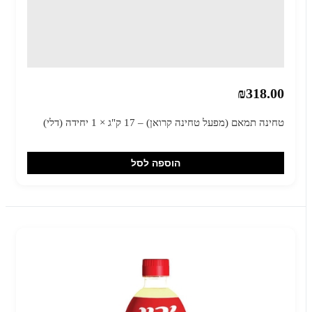
₪318.00
טחינה תמאם (מפעל טחינה קרואן) – 17 ק"ג × 1 יחידה (דלי)
הוספה לסל