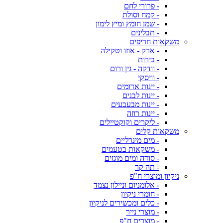
- פרורי לחם
- קמח וסולת
- שמן חומץ ומיץ לימון
- תבלינים
משקאות חריפים
- ארק - אוזו וטקילה
- בירות
- וודקה - גין ורום
- וויסקי
- יינות אדומים
- יינות לבנים
- יינות מבעבעים
- יינות רוזה
- ליקרים וקוקטיילים
משקאות קלים
- מים מינרליים
- משקאות בטעמים
- סודה ומים מוגזים
- תה קר
ניקיון ומוצרי ח"פ
- אלומניום וניילון נצמד
- חומרי ניקיון
- כלים ומכשירים לניקיון
- מוצרי נייר
- מוצרים ח"פ