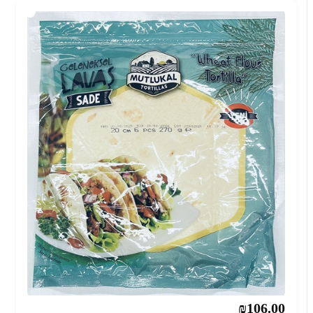
₪106.00