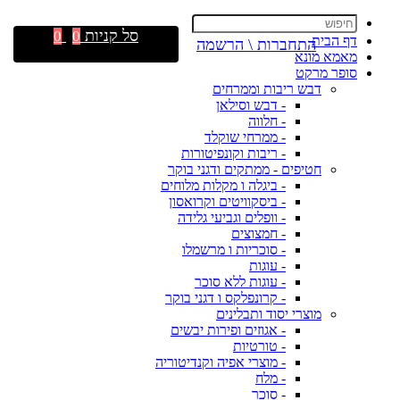
סל קניות
0
0
דף הבית
התחברות \ הרשמה
מאמא מונא
סופר מרקט
דבש ריבות וממרחים
- דבש וסילאן
- חלווה
- ממרחי שוקלד
- ריבות וקונפיטורות
חטיפים - ממתקים ודגני בוקר
- ביגלה ו מקלות מלוחים
- ביסקוויטים וקרואסון
- וופלים וגביעי גלידה
- חמצוצים
- סוכריות ו מרשמלו
- עוגות
- עוגות ללא סוכר
- קרונפלקס ו דגני בוקר
מוצרי יסוד ותבלינים
- אגוזים ופירות יבשים
- טורטיות
- מוצרי אפיה וקנדיטוריה
- מלח
- סוכר