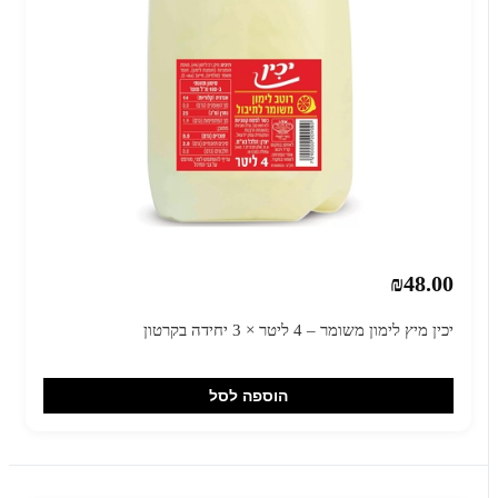
₪48.00
יכין מיץ לימון משומר – 4 ליטר × 3 יחידה בקרטון
הוספה לסל