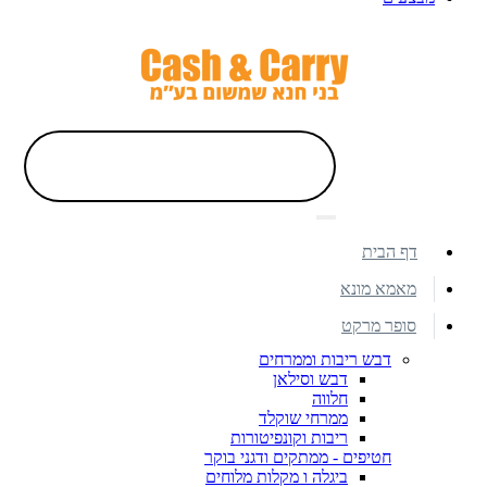
דף הבית
מאמא מונא
סופר מרקט
דבש ריבות וממרחים
דבש וסילאן
חלווה
ממרחי שוקלד
ריבות וקונפיטורות
חטיפים - ממתקים ודגני בוקר
ביגלה ו מקלות מלוחים