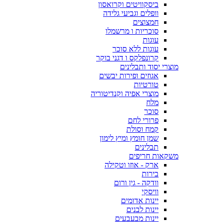
ביסקוויטים וקרואסון
וופלים וגביעי גלידה
חמצוצים
סוכריות ו מרשמלו
עוגות
עוגות ללא סוכר
קרונפלקס ו דגני בוקר
מוצרי יסוד ותבלינים
אגוזים ופירות יבשים
טורטיות
מוצרי אפיה וקנדיטוריה
מלח
סוכר
פרורי לחם
קמח וסולת
שמן חומץ ומיץ לימון
תבלינים
משקאות חריפים
ארק - אוזו וטקילה
בירות
וודקה - גין ורום
וויסקי
יינות אדומים
יינות לבנים
יינות מבעבעים