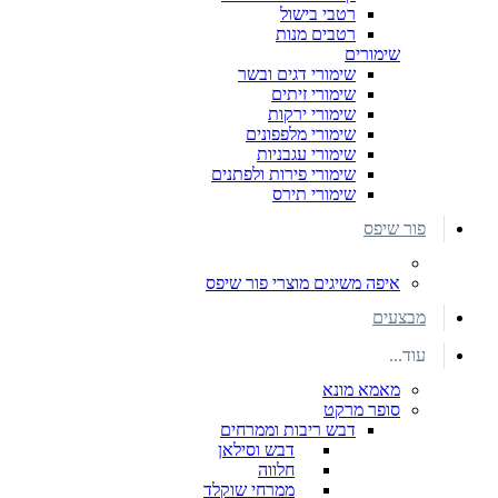
רטבי בישול
רטבים מנות
שימורים
שימורי דגים ובשר
שימורי זיתים
שימורי ירקות
שימורי מלפפונים
שימורי עגבניות
שימורי פירות ולפתנים
שימורי תירס
פור שיפס
איפה משיגים מוצרי פור שיפס
מבצעים
עוד...
מאמא מונא
סופר מרקט
דבש ריבות וממרחים
דבש וסילאן
חלווה
ממרחי שוקלד