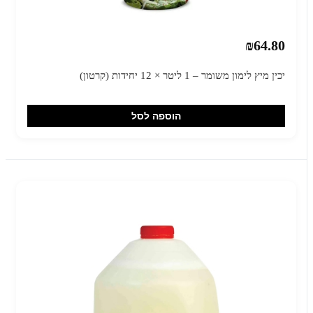
₪64.80
יכין מיץ לימון משומר – 1 ליטר × 12 יחידות (קרטון)
הוספה לסל