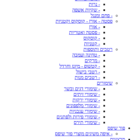
- נרות
- שקיות אשפה
- פחם ומנגל
פסטה - אורז - קוסקוס וקטניות
- אורז
- פסטה ואטריות
- קוסקוס
- קטניות
רטבים ותוספות
- טחינה ועמבה
- מרקים
- קטשופ - מיונז וחרדל
- רטבי בישול
- רטבים מנות
שימורים
- שימורי דגים ובשר
- שימורי זיתים
- שימורי ירקות
- שימורי מלפפונים
- שימורי עגבניות
- שימורי פירות ולפתנים
- שימורי תירס
פור שיפס
- איפה משיגים מוצרי פור שיפס
מבצעים