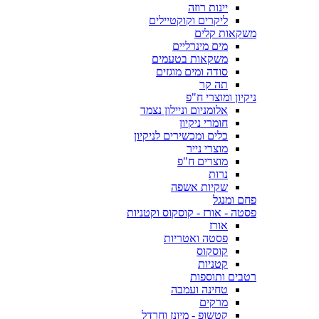
יינות רוזה
ליקרים וקוקטיילים
משקאות קלים
מים מינרליים
משקאות בטעמים
סודה ומים מוגזים
תה קר
ניקיון ומוצרי ח"פ
אלומניום וניילון נצמד
חומרי ניקיון
כלים ומכשירים לניקיון
מוצרי נייר
מוצרים ח"פ
נרות
שקיות אשפה
פחם ומנגל
פסטה - אורז - קוסקוס וקטניות
אורז
פסטה ואטריות
קוסקוס
קטניות
רטבים ותוספות
טחינה ועמבה
מרקים
קטשופ - מיונז וחרדל