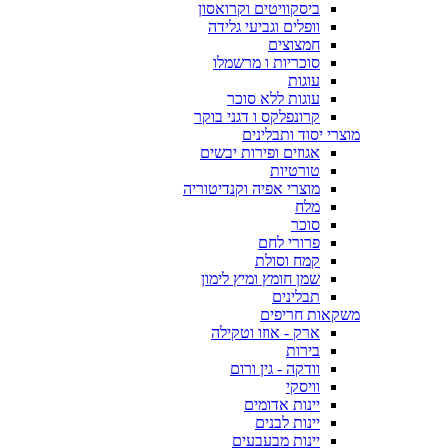
ביסקוויטים וקרואסון
וופלים וגביעי גלידה
חמצוצים
סוכריות ו מרשמלו
עוגות
עוגות ללא סוכר
קרונפלקס ו דגני בוקר
מוצרי יסוד ותבלינים
אגוזים ופירות יבשים
טורטיות
מוצרי אפיה וקנדיטוריה
מלח
סוכר
פרורי לחם
קמח וסולת
שמן חומץ ומיץ לימון
תבלינים
משקאות חריפים
ארק - אוזו וטקילה
בירות
וודקה - גין ורום
וויסקי
יינות אדומים
יינות לבנים
יינות מבעבעים