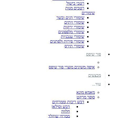
רטבי בישול
רטבים מנות
שימורים
שימורי דגים ובשר
שימורי זיתים
שימורי ירקות
שימורי מלפפונים
שימורי עגבניות
שימורי פירות ולפתנים
שימורי תירס
פור שיפס
איפה משיגים מוצרי פור שיפס
מבצעים
עוד...
מאמא מונא
סופר מרקט
דבש ריבות וממרחים
דבש וסילאן
חלווה
ממרחי שוקלד