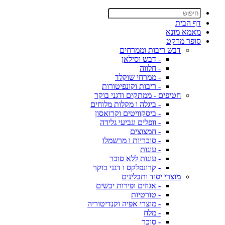
דף הבית
מאמא מונא
סופר מרקט
דבש ריבות וממרחים
- דבש וסילאן
- חלווה
- ממרחי שוקלד
- ריבות וקונפיטורות
חטיפים - ממתקים ודגני בוקר
- ביגלה ו מקלות מלוחים
- ביסקוויטים וקרואסון
- וופלים וגביעי גלידה
- חמצוצים
- סוכריות ו מרשמלו
- עוגות
- עוגות ללא סוכר
- קרונפלקס ו דגני בוקר
מוצרי יסוד ותבלינים
- אגוזים ופירות יבשים
- טורטיות
- מוצרי אפיה וקנדיטוריה
- מלח
- סוכר