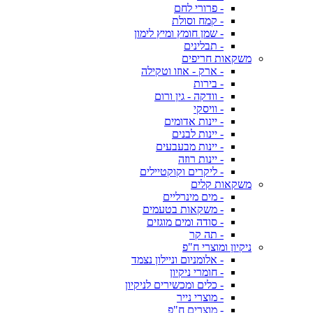
- פרורי לחם
- קמח וסולת
- שמן חומץ ומיץ לימון
- תבלינים
משקאות חריפים
- ארק - אוזו וטקילה
- בירות
- וודקה - גין ורום
- וויסקי
- יינות אדומים
- יינות לבנים
- יינות מבעבעים
- יינות רוזה
- ליקרים וקוקטיילים
משקאות קלים
- מים מינרליים
- משקאות בטעמים
- סודה ומים מוגזים
- תה קר
ניקיון ומוצרי ח"פ
- אלומניום וניילון נצמד
- חומרי ניקיון
- כלים ומכשירים לניקיון
- מוצרי נייר
- מוצרים ח"פ