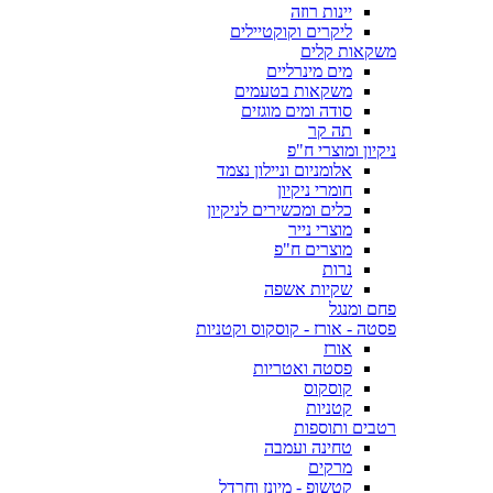
יינות רוזה
ליקרים וקוקטיילים
משקאות קלים
מים מינרליים
משקאות בטעמים
סודה ומים מוגזים
תה קר
ניקיון ומוצרי ח"פ
אלומניום וניילון נצמד
חומרי ניקיון
כלים ומכשירים לניקיון
מוצרי נייר
מוצרים ח"פ
נרות
שקיות אשפה
פחם ומנגל
פסטה - אורז - קוסקוס וקטניות
אורז
פסטה ואטריות
קוסקוס
קטניות
רטבים ותוספות
טחינה ועמבה
מרקים
קטשופ - מיונז וחרדל