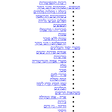
ריבות וקונפיטורות
חטיפים - ממתקים ודגני בוקר
ביגלה ו מקלות מלוחים
ביסקוויטים וקרואסון
וופלים וגביעי גלידה
חמצוצים
סוכריות ו מרשמלו
עוגות
עוגות ללא סוכר
קרונפלקס ו דגני בוקר
מוצרי יסוד ותבלינים
אגוזים ופירות יבשים
טורטיות
מוצרי אפיה וקנדיטוריה
מלח
סוכר
פרורי לחם
קמח וסולת
שמן חומץ ומיץ לימון
תבלינים
משקאות חריפים
ארק - אוזו וטקילה
בירות
וודקה - גין ורום
וויסקי