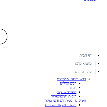
דף הבית
מאמא מונא
סופר מרקט
דבש ריבות וממרחים
דבש וסילאן
חלווה
ממרחי שוקלד
ריבות וקונפיטורות
חטיפים - ממתקים ודגני בוקר
ביגלה ו מקלות מלוחים