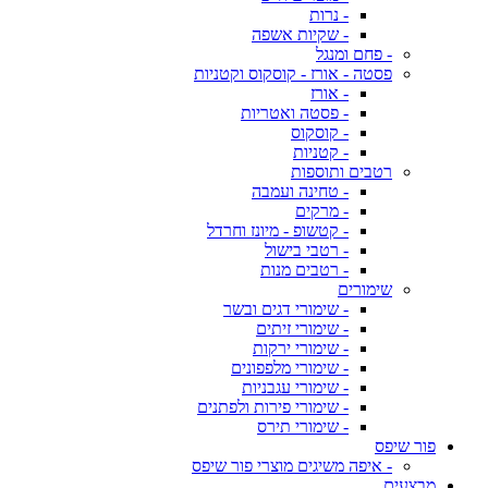
- נרות
- שקיות אשפה
- פחם ומנגל
פסטה - אורז - קוסקוס וקטניות
- אורז
- פסטה ואטריות
- קוסקוס
- קטניות
רטבים ותוספות
- טחינה ועמבה
- מרקים
- קטשופ - מיונז וחרדל
- רטבי בישול
- רטבים מנות
שימורים
- שימורי דגים ובשר
- שימורי זיתים
- שימורי ירקות
- שימורי מלפפונים
- שימורי עגבניות
- שימורי פירות ולפתנים
- שימורי תירס
פור שיפס
- איפה משיגים מוצרי פור שיפס
מבצעים