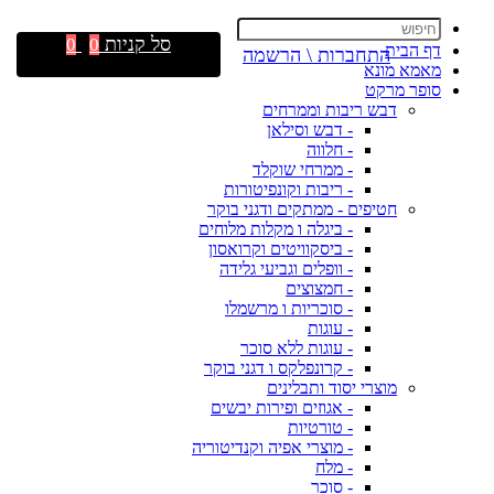
סל קניות
0
0
דף הבית
התחברות \ הרשמה
מאמא מונא
סופר מרקט
דבש ריבות וממרחים
- דבש וסילאן
- חלווה
- ממרחי שוקלד
- ריבות וקונפיטורות
חטיפים - ממתקים ודגני בוקר
- ביגלה ו מקלות מלוחים
- ביסקוויטים וקרואסון
- וופלים וגביעי גלידה
- חמצוצים
- סוכריות ו מרשמלו
- עוגות
- עוגות ללא סוכר
- קרונפלקס ו דגני בוקר
מוצרי יסוד ותבלינים
- אגוזים ופירות יבשים
- טורטיות
- מוצרי אפיה וקנדיטוריה
- מלח
- סוכר