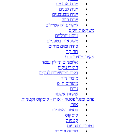
יינות אדומים
יינות לבנים
יינות מבעבעים
יינות רוזה
ליקרים וקוקטיילים
משקאות קלים
מים מינרליים
משקאות בטעמים
סודה ומים מוגזים
תה קר
ניקיון ומוצרי ח"פ
אלומניום וניילון נצמד
חומרי ניקיון
כלים ומכשירים לניקיון
מוצרי נייר
מוצרים ח"פ
נרות
שקיות אשפה
פחם ומנגל
פסטה - אורז - קוסקוס וקטניות
אורז
פסטה ואטריות
קוסקוס
קטניות
רטבים ותוספות
טחינה ועמבה