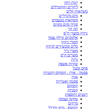
יינות רוזה
ליקרים וקוקטיילים
משקאות קלים
מים מינרליים
משקאות בטעמים
סודה ומים מוגזים
תה קר
ניקיון ומוצרי ח"פ
אלומניום וניילון נצמד
חומרי ניקיון
כלים ומכשירים לניקיון
מוצרי נייר
מוצרים ח"פ
נרות
שקיות אשפה
פחם ומנגל
פסטה - אורז - קוסקוס וקטניות
אורז
פסטה ואטריות
קוסקוס
קטניות
רטבים ותוספות
טחינה ועמבה
מרקים
קטשופ - מיונז וחרדל