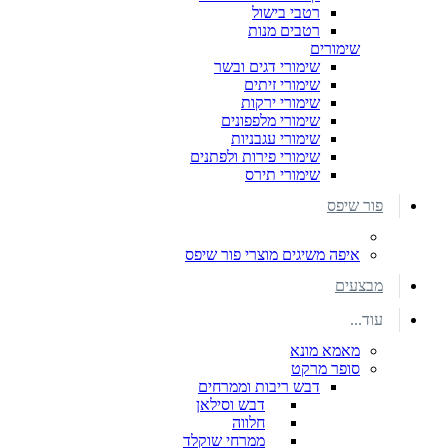
רטבי בישול
רטבים מנות
שימורים
שימורי דגים ובשר
שימורי זיתים
שימורי ירקות
שימורי מלפפונים
שימורי עגבניות
שימורי פירות ולפתנים
שימורי תירס
פור שיפס
איפה משיגים מוצרי פור שיפס
מבצעים
עוד...
מאמא מונא
סופר מרקט
דבש ריבות וממרחים
דבש וסילאן
חלווה
ממרחי שוקלד