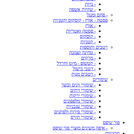
- נרות
- שקיות אשפה
- פחם ומנגל
פסטה - אורז - קוסקוס וקטניות
- אורז
- פסטה ואטריות
- קוסקוס
- קטניות
רטבים ותוספות
- טחינה ועמבה
- מרקים
- קטשופ - מיונז וחרדל
- רטבי בישול
- רטבים מנות
שימורים
- שימורי דגים ובשר
- שימורי זיתים
- שימורי ירקות
- שימורי מלפפונים
- שימורי עגבניות
- שימורי פירות ולפתנים
- שימורי תירס
פור שיפס
- איפה משיגים מוצרי פור שיפס
מבצעים