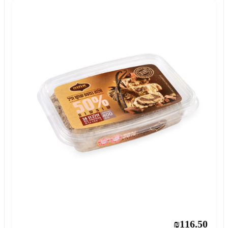
₪116.50