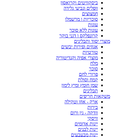
ביסקוויטים וקרואסון
וופלים וגביעי גלידה
חמצוצים
סוכריות ו מרשמלו
עוגות
עוגות ללא סוכר
קרונפלקס ו דגני בוקר
מוצרי יסוד ותבלינים
אגוזים ופירות יבשים
טורטיות
מוצרי אפיה וקנדיטוריה
מלח
סוכר
פרורי לחם
קמח וסולת
שמן חומץ ומיץ לימון
תבלינים
משקאות חריפים
ארק - אוזו וטקילה
בירות
וודקה - גין ורום
וויסקי
יינות אדומים
יינות לבנים
יינות מבעבעים