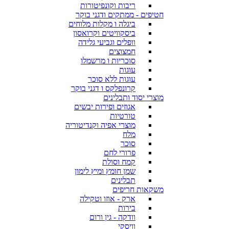
ריבות וקונפיטורות
חטיפים - ממתקים ודגני בוקר
ביגלה ו מקלות מלוחים
ביסקוויטים וקרואסון
וופלים וגביעי גלידה
חמצוצים
סוכריות ו מרשמלו
עוגות
עוגות ללא סוכר
קרונפלקס ו דגני בוקר
מוצרי יסוד ותבלינים
אגוזים ופירות יבשים
טורטיות
מוצרי אפיה וקנדיטוריה
מלח
סוכר
פרורי לחם
קמח וסולת
שמן חומץ ומיץ לימון
תבלינים
משקאות חריפים
ארק - אוזו וטקילה
בירות
וודקה - גין ורום
וויסקי