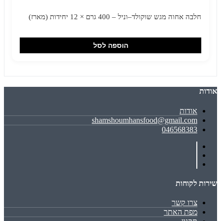
חלבה אחוה מגש שוקולד–וניל – 400 גרם × 12 יחידות (מארז)
הוספה לסל
אודות
אודות
shamshoumhansfood@gmail.com
046568383
שירות לקוחות
צרו קשר
מפת האתר