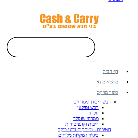
דף הבית
מאמא מונא
סופר מרקט
דבש ריבות וממרחים
דבש וסילאן
חלווה
ממרחי שוקלד
ריבות וקונפיטורות
חטיפים - ממתקים ודגני בוקר
ביגלה ו מקלות מלוחים