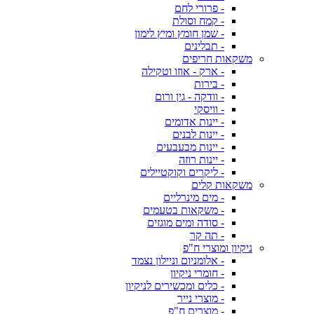
- פרורי לחם
- קמח וסולת
- שמן חומץ ומיץ לימון
- תבלינים
משקאות חריפים
- ארק - אוזו וטקילה
- בירות
- וודקה - גין ורום
- וויסקי
- יינות אדומים
- יינות לבנים
- יינות מבעבעים
- יינות רוזה
- ליקרים וקוקטיילים
משקאות קלים
- מים מינרליים
- משקאות בטעמים
- סודה ומים מוגזים
- תה קר
ניקיון ומוצרי ח"פ
- אלומניום וניילון נצמד
- חומרי ניקיון
- כלים ומכשירים לניקיון
- מוצרי נייר
- מוצרים ח"פ