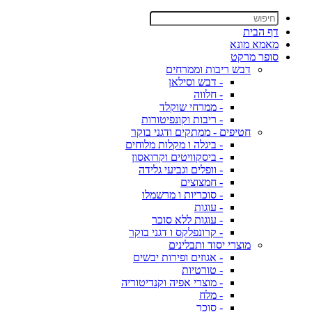
דף הבית
מאמא מונא
סופר מרקט
דבש ריבות וממרחים
- דבש וסילאן
- חלווה
- ממרחי שוקלד
- ריבות וקונפיטורות
חטיפים - ממתקים ודגני בוקר
- ביגלה ו מקלות מלוחים
- ביסקוויטים וקרואסון
- וופלים וגביעי גלידה
- חמצוצים
- סוכריות ו מרשמלו
- עוגות
- עוגות ללא סוכר
- קרונפלקס ו דגני בוקר
מוצרי יסוד ותבלינים
- אגוזים ופירות יבשים
- טורטיות
- מוצרי אפיה וקנדיטוריה
- מלח
- סוכר