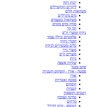
יינות רוזה
ליקרים וקוקטיילים
משקאות קלים
מים מינרליים
משקאות בטעמים
סודה ומים מוגזים
תה קר
ניקיון ומוצרי ח"פ
אלומניום וניילון נצמד
חומרי ניקיון
כלים ומכשירים לניקיון
מוצרי נייר
מוצרים ח"פ
נרות
שקיות אשפה
פחם ומנגל
פסטה - אורז - קוסקוס וקטניות
אורז
פסטה ואטריות
קוסקוס
קטניות
רטבים ותוספות
טחינה ועמבה
מרקים
קטשופ - מיונז וחרדל