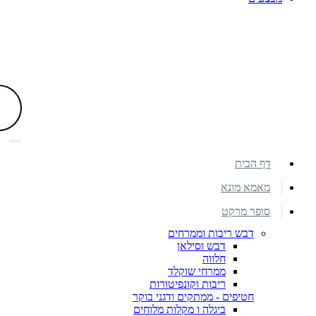
דף הבית
מאמא מונא
סופר מרקט
דבש ריבות וממרחים
דבש וסילאן
חלווה
ממרחי שוקלד
ריבות וקונפיטורות
חטיפים - ממתקים ודגני בוקר
ביגלה ו מקלות מלוחים