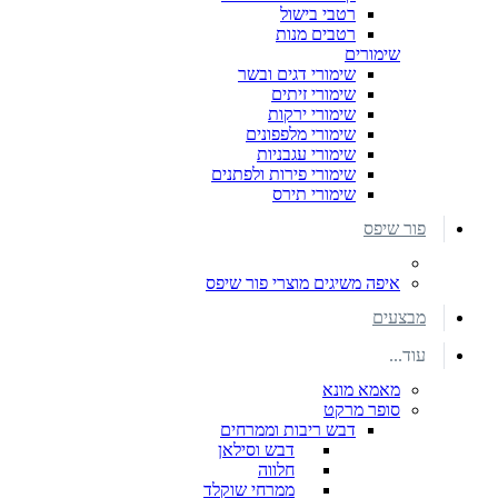
רטבי בישול
רטבים מנות
שימורים
שימורי דגים ובשר
שימורי זיתים
שימורי ירקות
שימורי מלפפונים
שימורי עגבניות
שימורי פירות ולפתנים
שימורי תירס
פור שיפס
איפה משיגים מוצרי פור שיפס
מבצעים
עוד...
מאמא מונא
סופר מרקט
דבש ריבות וממרחים
דבש וסילאן
חלווה
ממרחי שוקלד