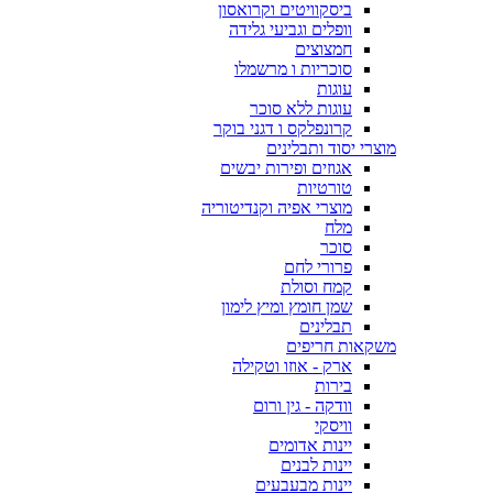
ביסקוויטים וקרואסון
וופלים וגביעי גלידה
חמצוצים
סוכריות ו מרשמלו
עוגות
עוגות ללא סוכר
קרונפלקס ו דגני בוקר
מוצרי יסוד ותבלינים
אגוזים ופירות יבשים
טורטיות
מוצרי אפיה וקנדיטוריה
מלח
סוכר
פרורי לחם
קמח וסולת
שמן חומץ ומיץ לימון
תבלינים
משקאות חריפים
ארק - אוזו וטקילה
בירות
וודקה - גין ורום
וויסקי
יינות אדומים
יינות לבנים
יינות מבעבעים