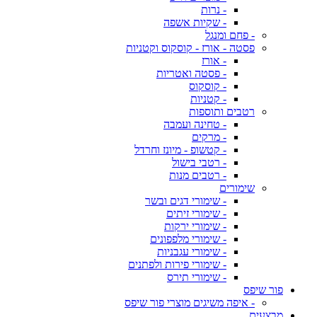
- נרות
- שקיות אשפה
- פחם ומנגל
פסטה - אורז - קוסקוס וקטניות
- אורז
- פסטה ואטריות
- קוסקוס
- קטניות
רטבים ותוספות
- טחינה ועמבה
- מרקים
- קטשופ - מיונז וחרדל
- רטבי בישול
- רטבים מנות
שימורים
- שימורי דגים ובשר
- שימורי זיתים
- שימורי ירקות
- שימורי מלפפונים
- שימורי עגבניות
- שימורי פירות ולפתנים
- שימורי תירס
פור שיפס
- איפה משיגים מוצרי פור שיפס
מבצעים