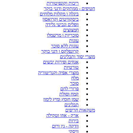
ריבות וקונפיטורות
חטיפים - ממתקים ודגני בוקר
ביגלה ו מקלות מלוחים
ביסקוויטים וקרואסון
וופלים וגביעי גלידה
חמצוצים
סוכריות ו מרשמלו
עוגות
עוגות ללא סוכר
קרונפלקס ו דגני בוקר
מוצרי יסוד ותבלינים
אגוזים ופירות יבשים
טורטיות
מוצרי אפיה וקנדיטוריה
מלח
סוכר
פרורי לחם
קמח וסולת
שמן חומץ ומיץ לימון
תבלינים
משקאות חריפים
ארק - אוזו וטקילה
בירות
וודקה - גין ורום
וויסקי