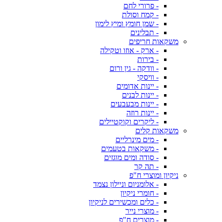
- פרורי לחם
- קמח וסולת
- שמן חומץ ומיץ לימון
- תבלינים
משקאות חריפים
- ארק - אוזו וטקילה
- בירות
- וודקה - גין ורום
- וויסקי
- יינות אדומים
- יינות לבנים
- יינות מבעבעים
- יינות רוזה
- ליקרים וקוקטיילים
משקאות קלים
- מים מינרליים
- משקאות בטעמים
- סודה ומים מוגזים
- תה קר
ניקיון ומוצרי ח"פ
- אלומניום וניילון נצמד
- חומרי ניקיון
- כלים ומכשירים לניקיון
- מוצרי נייר
- מוצרים ח"פ