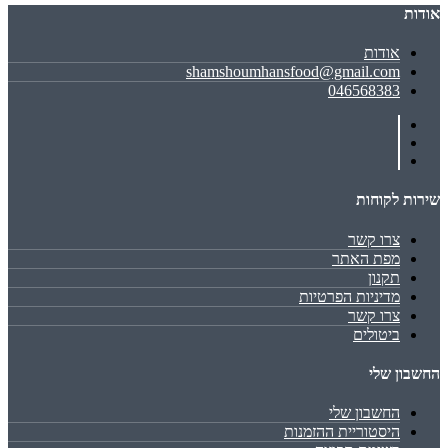
אודות
אודות
shamshoumhansfood@gmail.com
046568383
שירות לקוחות
צרו קשר
מפת האתר
תקנון
מדיניות הפרטיות
צרו קשר
ביטולים
החשבון שלי
החשבון שלי
היסטוריית ההזמנות