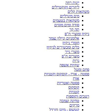
יינות רוזה
ליקרים וקוקטיילים
משקאות קלים
מים מינרליים
משקאות בטעמים
סודה ומים מוגזים
תה קר
ניקיון ומוצרי ח"פ
אלומניום וניילון נצמד
חומרי ניקיון
כלים ומכשירים לניקיון
מוצרי נייר
מוצרים ח"פ
נרות
שקיות אשפה
פחם ומנגל
פסטה - אורז - קוסקוס וקטניות
אורז
פסטה ואטריות
קוסקוס
קטניות
רטבים ותוספות
טחינה ועמבה
מרקים
קטשופ - מיונז וחרדל