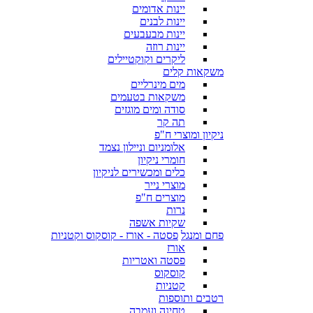
יינות אדומים
יינות לבנים
יינות מבעבעים
יינות רוזה
ליקרים וקוקטיילים
משקאות קלים
מים מינרליים
משקאות בטעמים
סודה ומים מוגזים
תה קר
ניקיון ומוצרי ח"פ
אלומניום וניילון נצמד
חומרי ניקיון
כלים ומכשירים לניקיון
מוצרי נייר
מוצרים ח"פ
נרות
שקיות אשפה
פחם ומנגל
פסטה - אורז - קוסקוס וקטניות
אורז
פסטה ואטריות
קוסקוס
קטניות
רטבים ותוספות
טחינה ועמבה