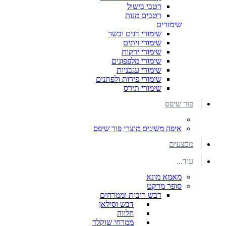
רטבי בישול
רטבים מנות
שימורים
שימורי דגים ובשר
שימורי זיתים
שימורי ירקות
שימורי מלפפונים
שימורי עגבניות
שימורי פירות ולפתנים
שימורי תירס
פור שיפס
איפה משיגים מוצרי פור שיפס
מבצעים
עוד...
מאמא מונא
סופר מרקט
דבש ריבות וממרחים
דבש וסילאן
חלווה
ממרחי שוקלד