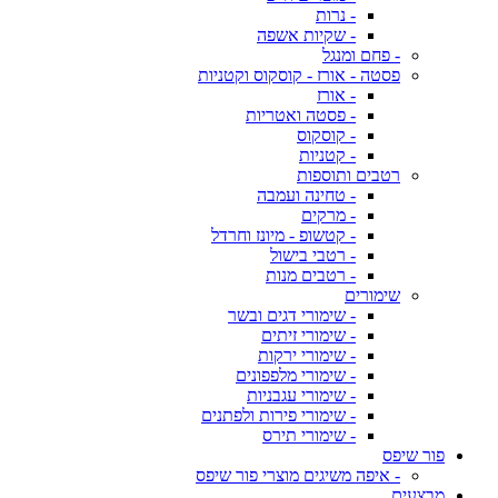
- נרות
- שקיות אשפה
- פחם ומנגל
פסטה - אורז - קוסקוס וקטניות
- אורז
- פסטה ואטריות
- קוסקוס
- קטניות
רטבים ותוספות
- טחינה ועמבה
- מרקים
- קטשופ - מיונז וחרדל
- רטבי בישול
- רטבים מנות
שימורים
- שימורי דגים ובשר
- שימורי זיתים
- שימורי ירקות
- שימורי מלפפונים
- שימורי עגבניות
- שימורי פירות ולפתנים
- שימורי תירס
פור שיפס
- איפה משיגים מוצרי פור שיפס
מבצעים