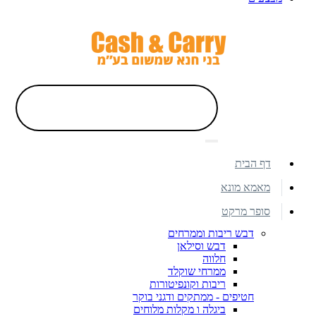
דף הבית
מאמא מונא
סופר מרקט
דבש ריבות וממרחים
דבש וסילאן
חלווה
ממרחי שוקלד
ריבות וקונפיטורות
חטיפים - ממתקים ודגני בוקר
ביגלה ו מקלות מלוחים