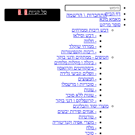
סל קניות
0
0
דף הבית
התחברות \ הרשמה
מאמא מונא
סופר מרקט
דבש ריבות וממרחים
- דבש וסילאן
- חלווה
- ממרחי שוקלד
- ריבות וקונפיטורות
חטיפים - ממתקים ודגני בוקר
- ביגלה ו מקלות מלוחים
- ביסקוויטים וקרואסון
- וופלים וגביעי גלידה
- חמצוצים
- סוכריות ו מרשמלו
- עוגות
- עוגות ללא סוכר
- קרונפלקס ו דגני בוקר
מוצרי יסוד ותבלינים
- אגוזים ופירות יבשים
- טורטיות
- מוצרי אפיה וקנדיטוריה
- מלח
- סוכר