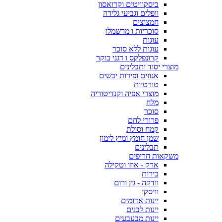
ביסקוויטים וקרואסון
וופלים וגביעי גלידה
חמצוצים
סוכריות ו מרשמלו
עוגות
עוגות ללא סוכר
קרונפלקס ו דגני בוקר
מוצרי יסוד ותבלינים
אגוזים ופירות יבשים
טורטיות
מוצרי אפיה וקנדיטוריה
מלח
סוכר
פרורי לחם
קמח וסולת
שמן חומץ ומיץ לימון
תבלינים
משקאות חריפים
ארק - אוזו וטקילה
בירות
וודקה - גין ורום
וויסקי
יינות אדומים
יינות לבנים
יינות מבעבעים