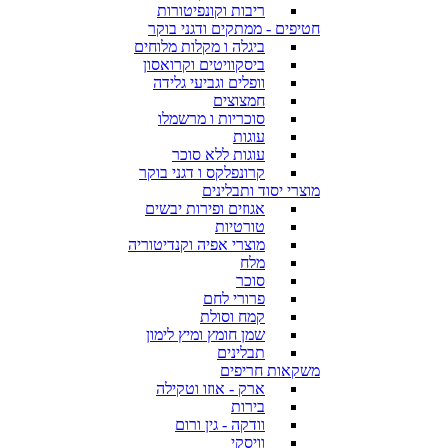
ריבות וקונפיטורות
חטיפים - ממתקים ודגני בוקר
ביגלה ו מקלות מלוחים
ביסקוויטים וקרואסון
וופלים וגביעי גלידה
חמצוצים
סוכריות ו מרשמלו
עוגות
עוגות ללא סוכר
קרונפלקס ו דגני בוקר
מוצרי יסוד ותבלינים
אגוזים ופירות יבשים
טורטיות
מוצרי אפיה וקנדיטוריה
מלח
סוכר
פרורי לחם
קמח וסולת
שמן חומץ ומיץ לימון
תבלינים
משקאות חריפים
ארק - אוזו וטקילה
בירות
וודקה - גין ורום
וויסקי