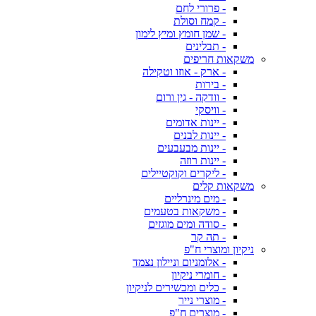
- פרורי לחם
- קמח וסולת
- שמן חומץ ומיץ לימון
- תבלינים
משקאות חריפים
- ארק - אוזו וטקילה
- בירות
- וודקה - גין ורום
- וויסקי
- יינות אדומים
- יינות לבנים
- יינות מבעבעים
- יינות רוזה
- ליקרים וקוקטיילים
משקאות קלים
- מים מינרליים
- משקאות בטעמים
- סודה ומים מוגזים
- תה קר
ניקיון ומוצרי ח"פ
- אלומניום וניילון נצמד
- חומרי ניקיון
- כלים ומכשירים לניקיון
- מוצרי נייר
- מוצרים ח"פ