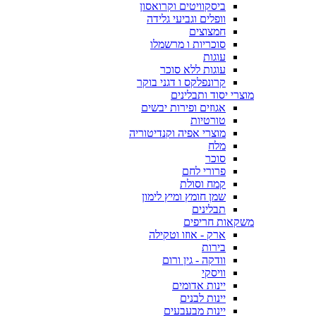
ביסקוויטים וקרואסון
וופלים וגביעי גלידה
חמצוצים
סוכריות ו מרשמלו
עוגות
עוגות ללא סוכר
קרונפלקס ו דגני בוקר
מוצרי יסוד ותבלינים
אגוזים ופירות יבשים
טורטיות
מוצרי אפיה וקנדיטוריה
מלח
סוכר
פרורי לחם
קמח וסולת
שמן חומץ ומיץ לימון
תבלינים
משקאות חריפים
ארק - אוזו וטקילה
בירות
וודקה - גין ורום
וויסקי
יינות אדומים
יינות לבנים
יינות מבעבעים