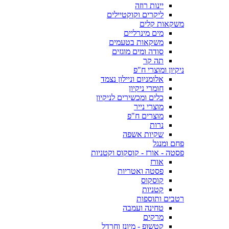
יינות רוזה
ליקרים וקוקטיילים
משקאות קלים
מים מינרליים
משקאות בטעמים
סודה ומים מוגזים
תה קר
ניקיון ומוצרי ח"פ
אלומניום וניילון נצמד
חומרי ניקיון
כלים ומכשירים לניקיון
מוצרי נייר
מוצרים ח"פ
נרות
שקיות אשפה
פחם ומנגל
פסטה - אורז - קוסקוס וקטניות
אורז
פסטה ואטריות
קוסקוס
קטניות
רטבים ותוספות
טחינה ועמבה
מרקים
קטשופ - מיונז וחרדל