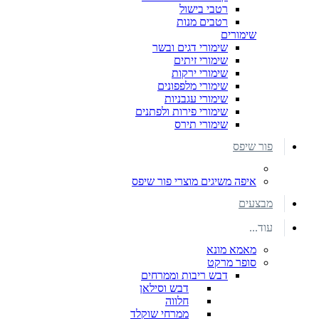
רטבי בישול
רטבים מנות
שימורים
שימורי דגים ובשר
שימורי זיתים
שימורי ירקות
שימורי מלפפונים
שימורי עגבניות
שימורי פירות ולפתנים
שימורי תירס
פור שיפס
איפה משיגים מוצרי פור שיפס
מבצעים
עוד...
מאמא מונא
סופר מרקט
דבש ריבות וממרחים
דבש וסילאן
חלווה
ממרחי שוקלד