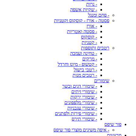
- נרות
- שקיות אשפה
- פחם ומנגל
פסטה - אורז - קוסקוס וקטניות
- אורז
- פסטה ואטריות
- קוסקוס
- קטניות
רטבים ותוספות
- טחינה ועמבה
- מרקים
- קטשופ - מיונז וחרדל
- רטבי בישול
- רטבים מנות
שימורים
- שימורי דגים ובשר
- שימורי זיתים
- שימורי ירקות
- שימורי מלפפונים
- שימורי עגבניות
- שימורי פירות ולפתנים
- שימורי תירס
פור שיפס
- איפה משיגים מוצרי פור שיפס
מבצעים