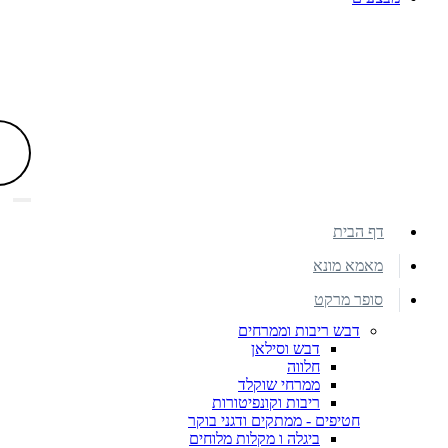
דף הבית
מאמא מונא
סופר מרקט
דבש ריבות וממרחים
דבש וסילאן
חלווה
ממרחי שוקלד
ריבות וקונפיטורות
חטיפים - ממתקים ודגני בוקר
ביגלה ו מקלות מלוחים