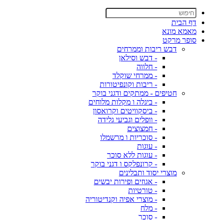
דף הבית
מאמא מונא
סופר מרקט
דבש ריבות וממרחים
- דבש וסילאן
- חלווה
- ממרחי שוקלד
- ריבות וקונפיטורות
חטיפים - ממתקים ודגני בוקר
- ביגלה ו מקלות מלוחים
- ביסקוויטים וקרואסון
- וופלים וגביעי גלידה
- חמצוצים
- סוכריות ו מרשמלו
- עוגות
- עוגות ללא סוכר
- קרונפלקס ו דגני בוקר
מוצרי יסוד ותבלינים
- אגוזים ופירות יבשים
- טורטיות
- מוצרי אפיה וקנדיטוריה
- מלח
- סוכר