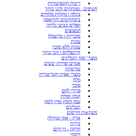
ריבות וקונפיטורות
חטיפים - ממתקים ודגני בוקר
ביגלה ו מקלות מלוחים
ביסקוויטים וקרואסון
וופלים וגביעי גלידה
חמצוצים
סוכריות ו מרשמלו
עוגות
עוגות ללא סוכר
קרונפלקס ו דגני בוקר
מוצרי יסוד ותבלינים
אגוזים ופירות יבשים
טורטיות
מוצרי אפיה וקנדיטוריה
מלח
סוכר
פרורי לחם
קמח וסולת
שמן חומץ ומיץ לימון
תבלינים
משקאות חריפים
ארק - אוזו וטקילה
בירות
וודקה - גין ורום
וויסקי