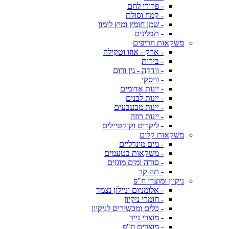
- פרורי לחם
- קמח וסולת
- שמן חומץ ומיץ לימון
- תבלינים
משקאות חריפים
- ארק - אוזו וטקילה
- בירות
- וודקה - גין ורום
- וויסקי
- יינות אדומים
- יינות לבנים
- יינות מבעבעים
- יינות רוזה
- ליקרים וקוקטיילים
משקאות קלים
- מים מינרליים
- משקאות בטעמים
- סודה ומים מוגזים
- תה קר
ניקיון ומוצרי ח"פ
- אלומניום וניילון נצמד
- חומרי ניקיון
- כלים ומכשירים לניקיון
- מוצרי נייר
- מוצרים ח"פ