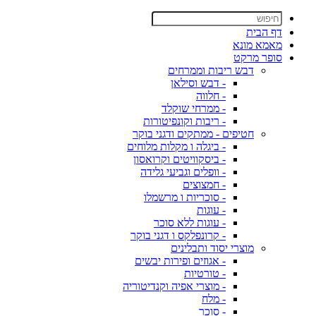
דף הבית
מאמא מונא
סופר מרקט
דבש ריבות וממרחים
- דבש וסילאן
- חלווה
- ממרחי שוקלד
- ריבות וקונפיטורות
חטיפים - ממתקים ודגני בוקר
- ביגלה ו מקלות מלוחים
- ביסקוויטים וקרואסון
- וופלים וגביעי גלידה
- חמצוצים
- סוכריות ו מרשמלו
- עוגות
- עוגות ללא סוכר
- קרונפלקס ו דגני בוקר
מוצרי יסוד ותבלינים
- אגוזים ופירות יבשים
- טורטיות
- מוצרי אפיה וקנדיטוריה
- מלח
- סוכר