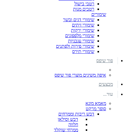
רטבי בישול
רטבים מנות
שימורים
שימורי דגים ובשר
שימורי זיתים
שימורי ירקות
שימורי מלפפונים
שימורי עגבניות
שימורי פירות ולפתנים
שימורי תירס
פור שיפס
איפה משיגים מוצרי פור שיפס
מבצעים
עוד...
מאמא מונא
סופר מרקט
דבש ריבות וממרחים
דבש וסילאן
חלווה
ממרחי שוקלד