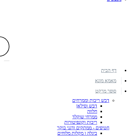
דף הבית
מאמא מונא
סופר מרקט
דבש ריבות וממרחים
דבש וסילאן
חלווה
ממרחי שוקלד
ריבות וקונפיטורות
חטיפים - ממתקים ודגני בוקר
ביגלה ו מקלות מלוחים