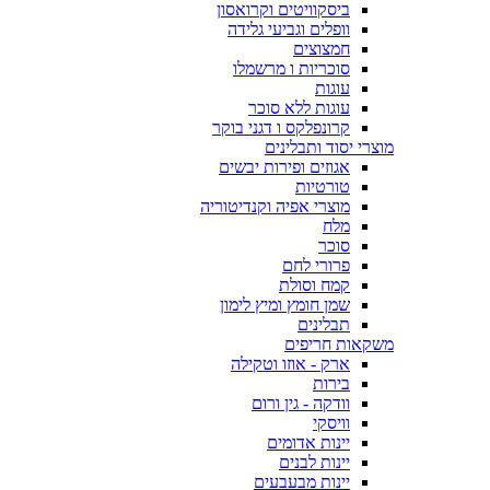
ביסקוויטים וקרואסון
וופלים וגביעי גלידה
חמצוצים
סוכריות ו מרשמלו
עוגות
עוגות ללא סוכר
קרונפלקס ו דגני בוקר
מוצרי יסוד ותבלינים
אגוזים ופירות יבשים
טורטיות
מוצרי אפיה וקנדיטוריה
מלח
סוכר
פרורי לחם
קמח וסולת
שמן חומץ ומיץ לימון
תבלינים
משקאות חריפים
ארק - אוזו וטקילה
בירות
וודקה - גין ורום
וויסקי
יינות אדומים
יינות לבנים
יינות מבעבעים