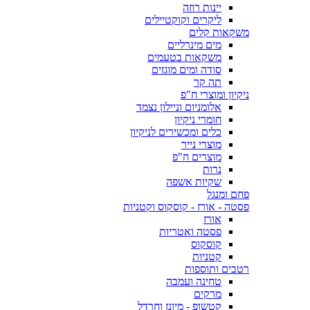
יינות רוזה
ליקרים וקוקטיילים
משקאות קלים
מים מינרליים
משקאות בטעמים
סודה ומים מוגזים
תה קר
ניקיון ומוצרי ח"פ
אלומניום וניילון נצמד
חומרי ניקיון
כלים ומכשירים לניקיון
מוצרי נייר
מוצרים ח"פ
נרות
שקיות אשפה
פחם ומנגל
פסטה - אורז - קוסקוס וקטניות
אורז
פסטה ואטריות
קוסקוס
קטניות
רטבים ותוספות
טחינה ועמבה
מרקים
קטשופ - מיונז וחרדל