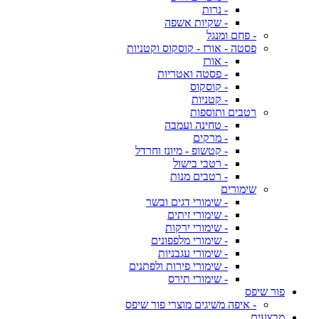
- נרות
- שקיות אשפה
- פחם ומנגל
פסטה - אורז - קוסקוס וקטניות
- אורז
- פסטה ואטריות
- קוסקוס
- קטניות
רטבים ותוספות
- טחינה ועמבה
- מרקים
- קטשופ - מיונז וחרדל
- רטבי בישול
- רטבים מנות
שימורים
- שימורי דגים ובשר
- שימורי זיתים
- שימורי ירקות
- שימורי מלפפונים
- שימורי עגבניות
- שימורי פירות ולפתנים
- שימורי תירס
פור שיפס
- איפה משיגים מוצרי פור שיפס
מבצעים