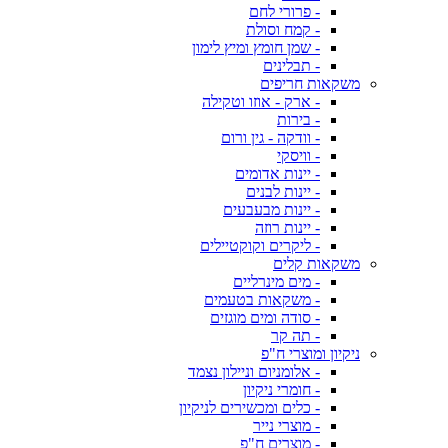
- פרורי לחם
- קמח וסולת
- שמן חומץ ומיץ לימון
- תבלינים
משקאות חריפים
- ארק - אוזו וטקילה
- בירות
- וודקה - גין ורום
- וויסקי
- יינות אדומים
- יינות לבנים
- יינות מבעבעים
- יינות רוזה
- ליקרים וקוקטיילים
משקאות קלים
- מים מינרליים
- משקאות בטעמים
- סודה ומים מוגזים
- תה קר
ניקיון ומוצרי ח"פ
- אלומניום וניילון נצמד
- חומרי ניקיון
- כלים ומכשירים לניקיון
- מוצרי נייר
- מוצרים ח"פ