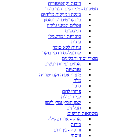
ריבות וקונפיטורות
חטיפים - ממתקים ודגני בוקר
ביגלה ו מקלות מלוחים
ביסקוויטים וקרואסון
וופלים וגביעי גלידה
חמצוצים
סוכריות ו מרשמלו
עוגות
עוגות ללא סוכר
קרונפלקס ו דגני בוקר
מוצרי יסוד ותבלינים
אגוזים ופירות יבשים
טורטיות
מוצרי אפיה וקנדיטוריה
מלח
סוכר
פרורי לחם
קמח וסולת
שמן חומץ ומיץ לימון
תבלינים
משקאות חריפים
ארק - אוזו וטקילה
בירות
וודקה - גין ורום
וויסקי