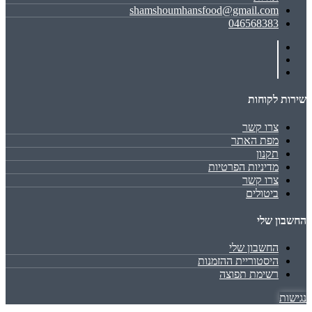
shamshoumhansfood@gmail.com
046568383
שירות לקוחות
צרו קשר
מפת האתר
תקנון
מדיניות הפרטיות
צרו קשר
ביטולים
החשבון שלי
החשבון שלי
היסטוריית ההזמנות
רשימת תפוצה
נגישות