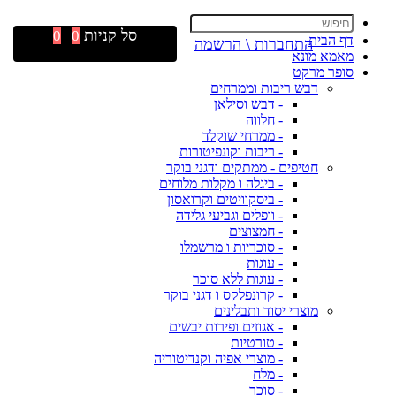
סל קניות
0
0
דף הבית
התחברות \ הרשמה
מאמא מונא
סופר מרקט
דבש ריבות וממרחים
- דבש וסילאן
- חלווה
- ממרחי שוקלד
- ריבות וקונפיטורות
חטיפים - ממתקים ודגני בוקר
- ביגלה ו מקלות מלוחים
- ביסקוויטים וקרואסון
- וופלים וגביעי גלידה
- חמצוצים
- סוכריות ו מרשמלו
- עוגות
- עוגות ללא סוכר
- קרונפלקס ו דגני בוקר
מוצרי יסוד ותבלינים
- אגוזים ופירות יבשים
- טורטיות
- מוצרי אפיה וקנדיטוריה
- מלח
- סוכר