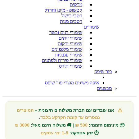
מרקים
קטשופ - מיונז וחרדל
רטבי בישול
רטבים מנות
שימורים
שימורי דגים ובשר
שימורי זיתים
שימורי ירקות
שימורי מלפפונים
שימורי עגבניות
שימורי פירות ולפתנים
שימורי תירס
פור שיפס
איפה משיגים מוצרי פור שיפס
מבצעים
⚠️
אנו עובדים עם חברת משלוחים חיצונית –
המוצרים
נמסרים עד קומת הקרקע בלבד
.
📦 מינימום הזמנה:
500 ₪
| 🚚 משלוח חינם מעל:
3000 ₪
⏱️ זמן אספקה:
1-5 ימי עסקים