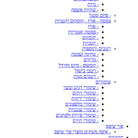
- נרות
- שקיות אשפה
- פחם ומנגל
פסטה - אורז - קוסקוס וקטניות
- אורז
- פסטה ואטריות
- קוסקוס
- קטניות
רטבים ותוספות
- טחינה ועמבה
- מרקים
- קטשופ - מיונז וחרדל
- רטבי בישול
- רטבים מנות
שימורים
- שימורי דגים ובשר
- שימורי זיתים
- שימורי ירקות
- שימורי מלפפונים
- שימורי עגבניות
- שימורי פירות ולפתנים
- שימורי תירס
פור שיפס
- איפה משיגים מוצרי פור שיפס
מבצעים