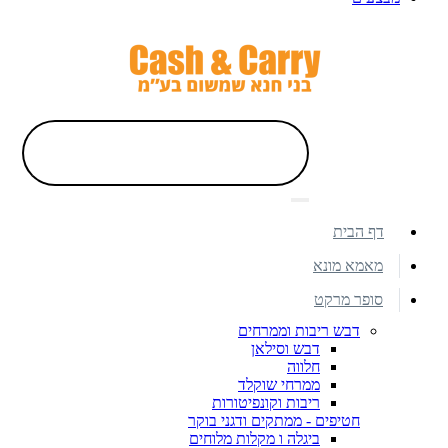
דף הבית
מאמא מונא
סופר מרקט
דבש ריבות וממרחים
דבש וסילאן
חלווה
ממרחי שוקלד
ריבות וקונפיטורות
חטיפים - ממתקים ודגני בוקר
ביגלה ו מקלות מלוחים