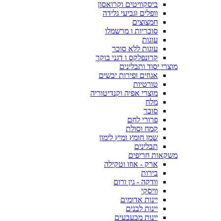
ביסקוויטים וקרואסון
וופלים וגביעי גלידה
חמצוצים
סוכריות ו מרשמלו
עוגות
עוגות ללא סוכר
קרונפלקס ו דגני בוקר
מוצרי יסוד ותבלינים
אגוזים ופירות יבשים
טורטיות
מוצרי אפיה וקנדיטוריה
מלח
סוכר
פרורי לחם
קמח וסולת
שמן חומץ ומיץ לימון
תבלינים
משקאות חריפים
ארק - אוזו וטקילה
בירות
וודקה - גין ורום
וויסקי
יינות אדומים
יינות לבנים
יינות מבעבעים