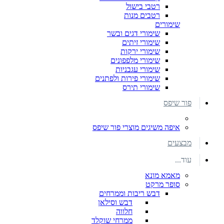
רטבי בישול
רטבים מנות
שימורים
שימורי דגים ובשר
שימורי זיתים
שימורי ירקות
שימורי מלפפונים
שימורי עגבניות
שימורי פירות ולפתנים
שימורי תירס
פור שיפס
איפה משיגים מוצרי פור שיפס
מבצעים
עוד...
מאמא מונא
סופר מרקט
דבש ריבות וממרחים
דבש וסילאן
חלווה
ממרחי שוקלד