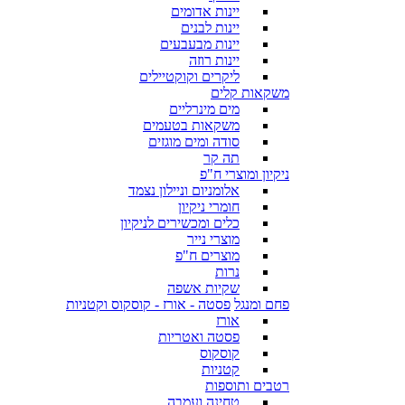
יינות אדומים
יינות לבנים
יינות מבעבעים
יינות רוזה
ליקרים וקוקטיילים
משקאות קלים
מים מינרליים
משקאות בטעמים
סודה ומים מוגזים
תה קר
ניקיון ומוצרי ח"פ
אלומניום וניילון נצמד
חומרי ניקיון
כלים ומכשירים לניקיון
מוצרי נייר
מוצרים ח"פ
נרות
שקיות אשפה
פחם ומנגל
פסטה - אורז - קוסקוס וקטניות
אורז
פסטה ואטריות
קוסקוס
קטניות
רטבים ותוספות
טחינה ועמבה