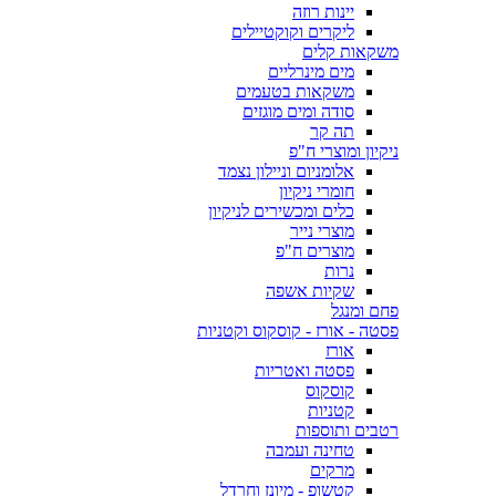
יינות רוזה
ליקרים וקוקטיילים
משקאות קלים
מים מינרליים
משקאות בטעמים
סודה ומים מוגזים
תה קר
ניקיון ומוצרי ח"פ
אלומניום וניילון נצמד
חומרי ניקיון
כלים ומכשירים לניקיון
מוצרי נייר
מוצרים ח"פ
נרות
שקיות אשפה
פחם ומנגל
פסטה - אורז - קוסקוס וקטניות
אורז
פסטה ואטריות
קוסקוס
קטניות
רטבים ותוספות
טחינה ועמבה
מרקים
קטשופ - מיונז וחרדל