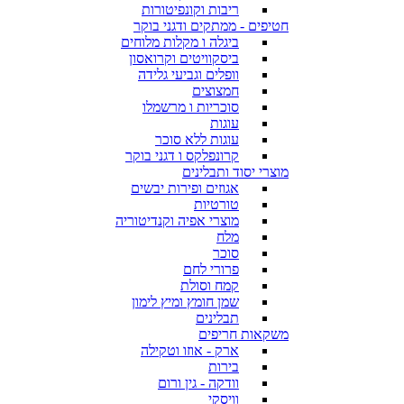
ריבות וקונפיטורות
חטיפים - ממתקים ודגני בוקר
ביגלה ו מקלות מלוחים
ביסקוויטים וקרואסון
וופלים וגביעי גלידה
חמצוצים
סוכריות ו מרשמלו
עוגות
עוגות ללא סוכר
קרונפלקס ו דגני בוקר
מוצרי יסוד ותבלינים
אגוזים ופירות יבשים
טורטיות
מוצרי אפיה וקנדיטוריה
מלח
סוכר
פרורי לחם
קמח וסולת
שמן חומץ ומיץ לימון
תבלינים
משקאות חריפים
ארק - אוזו וטקילה
בירות
וודקה - גין ורום
וויסקי