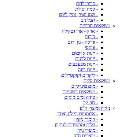
- פרורי לחם
- קמח וסולת
- שמן חומץ ומיץ לימון
- תבלינים
משקאות חריפים
- ארק - אוזו וטקילה
- בירות
- וודקה - גין ורום
- וויסקי
- יינות אדומים
- יינות לבנים
- יינות מבעבעים
- יינות רוזה
- ליקרים וקוקטיילים
משקאות קלים
- מים מינרליים
- משקאות בטעמים
- סודה ומים מוגזים
- תה קר
ניקיון ומוצרי ח"פ
- אלומניום וניילון נצמד
- חומרי ניקיון
- כלים ומכשירים לניקיון
- מוצרי נייר
- מוצרים ח"פ