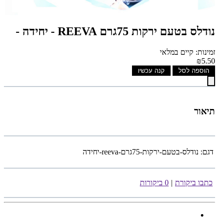
נודלס בטעם ירקות 75גרם REEVA - יחידה -
זמינות: קיים במלאי
₪5.50
הוספה לסל
קנה עכשיו
תיאור
דגם:
נודלס-בטעם-ירקות-75גרם-reeva-יחידה
כתבו ביקורת
|
0 ביקורות