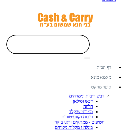
דף הבית
מאמא מונא
סופר מרקט
דבש ריבות וממרחים
דבש וסילאן
חלווה
ממרחי שוקלד
ריבות וקונפיטורות
חטיפים - ממתקים ודגני בוקר
ביגלה ו מקלות מלוחים