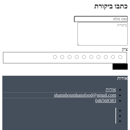
כתבו ביקורת
ציון
שמירה
אודות
אודות
shamshoumhansfood@gmail.com
046568383