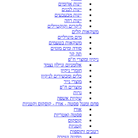
יינות אדומים
יינות לבנים
יינות מבעבעים
יינות רוזה
ליקרים וקוקטיילים
משקאות קלים
מים מינרליים
משקאות בטעמים
סודה ומים מוגזים
תה קר
ניקיון ומוצרי ח"פ
אלומניום וניילון נצמד
חומרי ניקיון
כלים ומכשירים לניקיון
מוצרי נייר
מוצרים ח"פ
נרות
שקיות אשפה
פחם ומנגל
פסטה - אורז - קוסקוס וקטניות
אורז
פסטה ואטריות
קוסקוס
קטניות
רטבים ותוספות
טחינה ועמבה