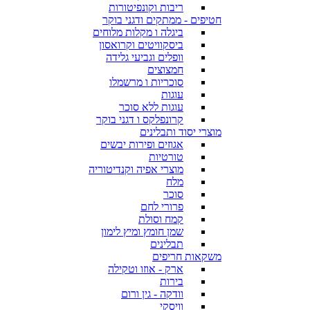
ריבות וקונפיטורות
חטיפים - ממתקים ודגני בוקר
ביגלה ו מקלות מלוחים
ביסקוויטים וקרואסון
וופלים וגביעי גלידה
חמצוצים
סוכריות ו מרשמלו
עוגות
עוגות ללא סוכר
קרונפלקס ו דגני בוקר
מוצרי יסוד ותבלינים
אגוזים ופירות יבשים
טורטיות
מוצרי אפיה וקנדיטוריה
מלח
סוכר
פרורי לחם
קמח וסולת
שמן חומץ ומיץ לימון
תבלינים
משקאות חריפים
ארק - אוזו וטקילה
בירות
וודקה - גין ורום
וויסקי