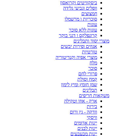
ביסקוויטים וקרואסון
וופלים וגביעי גלידה
חמצוצים
סוכריות ו מרשמלו
עוגות
עוגות ללא סוכר
קרונפלקס ו דגני בוקר
מוצרי יסוד ותבלינים
אגוזים ופירות יבשים
טורטיות
מוצרי אפיה וקנדיטוריה
מלח
סוכר
פרורי לחם
קמח וסולת
שמן חומץ ומיץ לימון
תבלינים
משקאות חריפים
ארק - אוזו וטקילה
בירות
וודקה - גין ורום
וויסקי
יינות אדומים
יינות לבנים
יינות מבעבעים