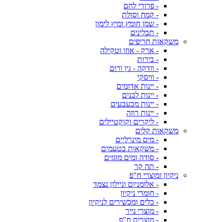
- פרורי לחם
- קמח וסולת
- שמן חומץ ומיץ לימון
- תבלינים
משקאות חריפים
- ארק - אוזו וטקילה
- בירות
- וודקה - גין ורום
- וויסקי
- יינות אדומים
- יינות לבנים
- יינות מבעבעים
- יינות רוזה
- ליקרים וקוקטיילים
משקאות קלים
- מים מינרליים
- משקאות בטעמים
- סודה ומים מוגזים
- תה קר
ניקיון ומוצרי ח"פ
- אלומניום וניילון נצמד
- חומרי ניקיון
- כלים ומכשירים לניקיון
- מוצרי נייר
- מוצרים ח"פ