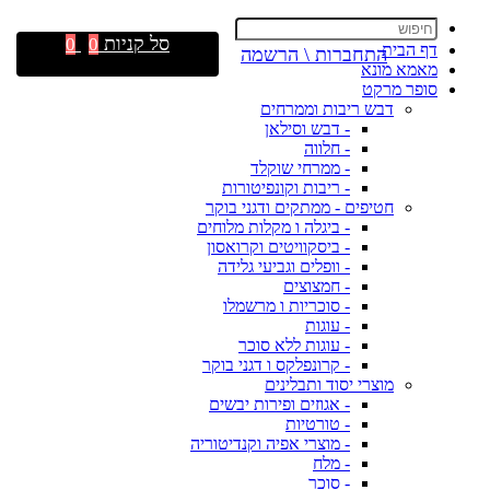
סל קניות
0
0
דף הבית
התחברות \ הרשמה
מאמא מונא
סופר מרקט
דבש ריבות וממרחים
- דבש וסילאן
- חלווה
- ממרחי שוקלד
- ריבות וקונפיטורות
חטיפים - ממתקים ודגני בוקר
- ביגלה ו מקלות מלוחים
- ביסקוויטים וקרואסון
- וופלים וגביעי גלידה
- חמצוצים
- סוכריות ו מרשמלו
- עוגות
- עוגות ללא סוכר
- קרונפלקס ו דגני בוקר
מוצרי יסוד ותבלינים
- אגוזים ופירות יבשים
- טורטיות
- מוצרי אפיה וקנדיטוריה
- מלח
- סוכר