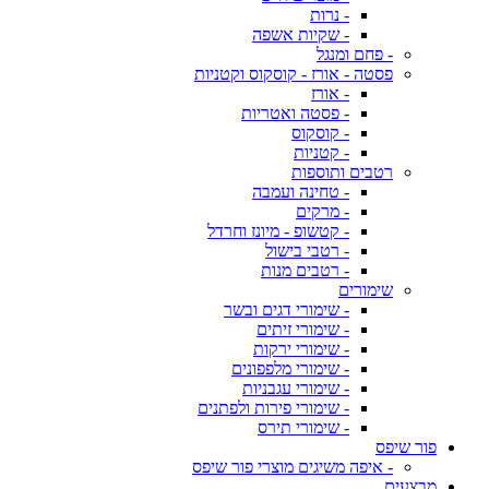
- נרות
- שקיות אשפה
- פחם ומנגל
פסטה - אורז - קוסקוס וקטניות
- אורז
- פסטה ואטריות
- קוסקוס
- קטניות
רטבים ותוספות
- טחינה ועמבה
- מרקים
- קטשופ - מיונז וחרדל
- רטבי בישול
- רטבים מנות
שימורים
- שימורי דגים ובשר
- שימורי זיתים
- שימורי ירקות
- שימורי מלפפונים
- שימורי עגבניות
- שימורי פירות ולפתנים
- שימורי תירס
פור שיפס
- איפה משיגים מוצרי פור שיפס
מבצעים