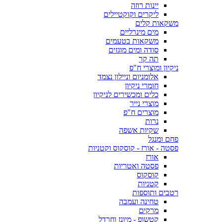
יינות רוזה
ליקרים וקוקטיילים
משקאות קלים
מים מינרליים
משקאות בטעמים
סודה ומים מוגזים
תה קר
ניקיון ומוצרי ח"פ
אלומניום וניילון נצמד
חומרי ניקיון
כלים ומכשירים לניקיון
מוצרי נייר
מוצרים ח"פ
נרות
שקיות אשפה
פחם ומנגל
פסטה - אורז - קוסקוס וקטניות
אורז
פסטה ואטריות
קוסקוס
קטניות
רטבים ותוספות
טחינה ועמבה
מרקים
קטשופ - מיונז וחרדל