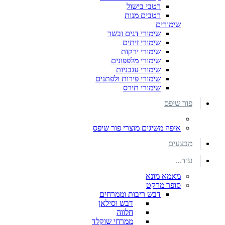
רטבי בישול
רטבים מנות
שימורים
שימורי דגים ובשר
שימורי זיתים
שימורי ירקות
שימורי מלפפונים
שימורי עגבניות
שימורי פירות ולפתנים
שימורי תירס
פור שיפס
איפה משיגים מוצרי פור שיפס
מבצעים
עוד...
מאמא מונא
סופר מרקט
דבש ריבות וממרחים
דבש וסילאן
חלווה
ממרחי שוקלד