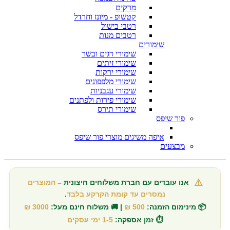
מרקים
קטשופ - מיונז וחרדל
רטבי בישול
רטבים מנות
שימורים
שימורי דגים ובשר
שימורי זיתים
שימורי ירקות
שימורי מלפפונים
שימורי עגבניות
שימורי פירות ולפתנים
שימורי תירס
פור שיפס
איפה משיגים מוצרי פור שיפס
מבצעים
⚠️
אנו עובדים עם חברת משלוחים חיצונית –
המוצרים
נמסרים עד קומת הקרקע בלבד
.
📦 מינימום הזמנה:
500 ₪
| 🚚 משלוח חינם מעל:
3000 ₪
⏱️ זמן אספקה:
1-5 ימי עסקים