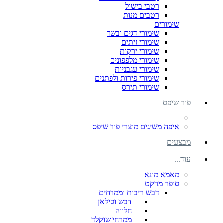
רטבי בישול
רטבים מנות
שימורים
שימורי דגים ובשר
שימורי זיתים
שימורי ירקות
שימורי מלפפונים
שימורי עגבניות
שימורי פירות ולפתנים
שימורי תירס
פור שיפס
איפה משיגים מוצרי פור שיפס
מבצעים
עוד...
מאמא מונא
סופר מרקט
דבש ריבות וממרחים
דבש וסילאן
חלווה
ממרחי שוקלד