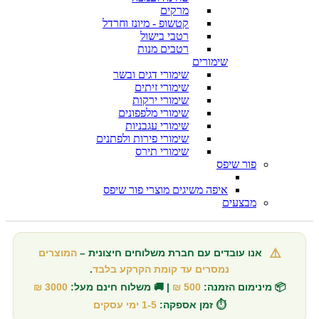
מרקים
קטשופ - מיונז וחרדל
רטבי בישול
רטבים מנות
שימורים
שימורי דגים ובשר
שימורי זיתים
שימורי ירקות
שימורי מלפפונים
שימורי עגבניות
שימורי פירות ולפתנים
שימורי תירס
פור שיפס
איפה משיגים מוצרי פור שיפס
מבצעים
⚠️
אנו עובדים עם חברת משלוחים חיצונית –
המוצרים
נמסרים עד קומת הקרקע בלבד
.
📦 מינימום הזמנה:
500 ₪
| 🚚 משלוח חינם מעל:
3000 ₪
⏱️ זמן אספקה:
1-5 ימי עסקים