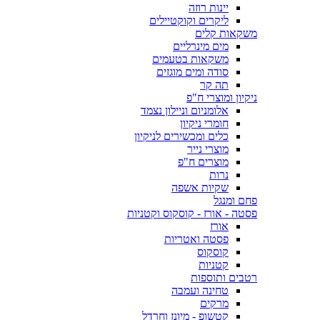
יינות רוזה
ליקרים וקוקטיילים
משקאות קלים
מים מינרליים
משקאות בטעמים
סודה ומים מוגזים
תה קר
ניקיון ומוצרי ח"פ
אלומניום וניילון נצמד
חומרי ניקיון
כלים ומכשירים לניקיון
מוצרי נייר
מוצרים ח"פ
נרות
שקיות אשפה
פחם ומנגל
פסטה - אורז - קוסקוס וקטניות
אורז
פסטה ואטריות
קוסקוס
קטניות
רטבים ותוספות
טחינה ועמבה
מרקים
קטשופ - מיונז וחרדל