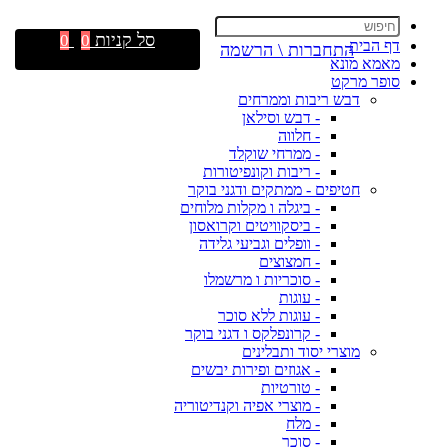
סל קניות
0
0
דף הבית
התחברות \ הרשמה
מאמא מונא
סופר מרקט
דבש ריבות וממרחים
- דבש וסילאן
- חלווה
- ממרחי שוקלד
- ריבות וקונפיטורות
חטיפים - ממתקים ודגני בוקר
- ביגלה ו מקלות מלוחים
- ביסקוויטים וקרואסון
- וופלים וגביעי גלידה
- חמצוצים
- סוכריות ו מרשמלו
- עוגות
- עוגות ללא סוכר
- קרונפלקס ו דגני בוקר
מוצרי יסוד ותבלינים
- אגוזים ופירות יבשים
- טורטיות
- מוצרי אפיה וקנדיטוריה
- מלח
- סוכר