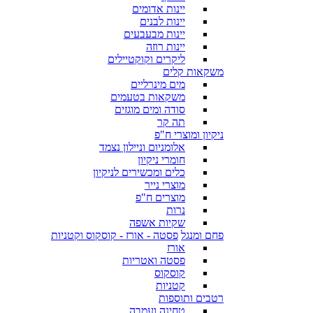
יינות אדומים
יינות לבנים
יינות מבעבעים
יינות רוזה
ליקרים וקוקטיילים
משקאות קלים
מים מינרליים
משקאות בטעמים
סודה ומים מוגזים
תה קר
ניקיון ומוצרי ח"פ
אלומניום וניילון נצמד
חומרי ניקיון
כלים ומכשירים לניקיון
מוצרי נייר
מוצרים ח"פ
נרות
שקיות אשפה
פחם ומנגל
פסטה - אורז - קוסקוס וקטניות
אורז
פסטה ואטריות
קוסקוס
קטניות
רטבים ותוספות
טחינה ועמבה