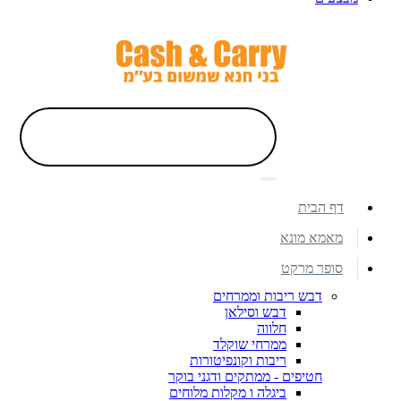
דף הבית
מאמא מונא
סופר מרקט
דבש ריבות וממרחים
דבש וסילאן
חלווה
ממרחי שוקלד
ריבות וקונפיטורות
חטיפים - ממתקים ודגני בוקר
ביגלה ו מקלות מלוחים