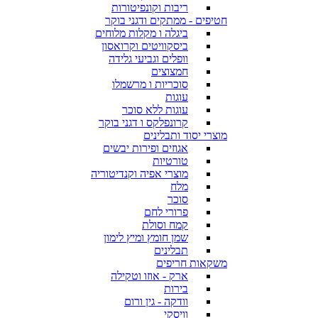
ריבות וקונפיטורות
חטיפים - ממתקים ודגני בוקר
ביגלה ו מקלות מלוחים
ביסקוויטים וקרואסון
וופלים וגביעי גלידה
חמצוצים
סוכריות ו מרשמלו
עוגות
עוגות ללא סוכר
קרונפלקס ו דגני בוקר
מוצרי יסוד ותבלינים
אגוזים ופירות יבשים
טורטיות
מוצרי אפיה וקנדיטוריה
מלח
סוכר
פרורי לחם
קמח וסולת
שמן חומץ ומיץ לימון
תבלינים
משקאות חריפים
ארק - אוזו וטקילה
בירות
וודקה - גין ורום
וויסקי