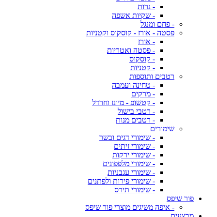
- נרות
- שקיות אשפה
- פחם ומנגל
פסטה - אורז - קוסקוס וקטניות
- אורז
- פסטה ואטריות
- קוסקוס
- קטניות
רטבים ותוספות
- טחינה ועמבה
- מרקים
- קטשופ - מיונז וחרדל
- רטבי בישול
- רטבים מנות
שימורים
- שימורי דגים ובשר
- שימורי זיתים
- שימורי ירקות
- שימורי מלפפונים
- שימורי עגבניות
- שימורי פירות ולפתנים
- שימורי תירס
פור שיפס
- איפה משיגים מוצרי פור שיפס
מבצעים