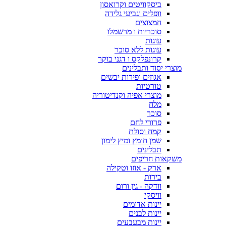
ביסקוויטים וקרואסון
וופלים וגביעי גלידה
חמצוצים
סוכריות ו מרשמלו
עוגות
עוגות ללא סוכר
קרונפלקס ו דגני בוקר
מוצרי יסוד ותבלינים
אגוזים ופירות יבשים
טורטיות
מוצרי אפיה וקנדיטוריה
מלח
סוכר
פרורי לחם
קמח וסולת
שמן חומץ ומיץ לימון
תבלינים
משקאות חריפים
ארק - אוזו וטקילה
בירות
וודקה - גין ורום
וויסקי
יינות אדומים
יינות לבנים
יינות מבעבעים