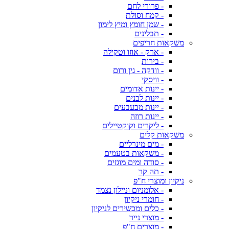
- פרורי לחם
- קמח וסולת
- שמן חומץ ומיץ לימון
- תבלינים
משקאות חריפים
- ארק - אוזו וטקילה
- בירות
- וודקה - גין ורום
- וויסקי
- יינות אדומים
- יינות לבנים
- יינות מבעבעים
- יינות רוזה
- ליקרים וקוקטיילים
משקאות קלים
- מים מינרליים
- משקאות בטעמים
- סודה ומים מוגזים
- תה קר
ניקיון ומוצרי ח"פ
- אלומניום וניילון נצמד
- חומרי ניקיון
- כלים ומכשירים לניקיון
- מוצרי נייר
- מוצרים ח"פ