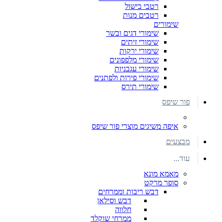
רטבי בישול
רטבים מנות
שימורים
שימורי דגים ובשר
שימורי זיתים
שימורי ירקות
שימורי מלפפונים
שימורי עגבניות
שימורי פירות ולפתנים
שימורי תירס
פור שיפס
איפה משיגים מוצרי פור שיפס
מבצעים
עוד...
מאמא מונא
סופר מרקט
דבש ריבות וממרחים
דבש וסילאן
חלווה
ממרחי שוקלד