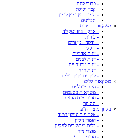
- פרורי לחם
- קמח וסולת
- שמן חומץ ומיץ לימון
- תבלינים
משקאות חריפים
- ארק - אוזו וטקילה
- בירות
- וודקה - גין ורום
- וויסקי
- יינות אדומים
- יינות לבנים
- יינות מבעבעים
- יינות רוזה
- ליקרים וקוקטיילים
משקאות קלים
- מים מינרליים
- משקאות בטעמים
- סודה ומים מוגזים
- תה קר
ניקיון ומוצרי ח"פ
- אלומניום וניילון נצמד
- חומרי ניקיון
- כלים ומכשירים לניקיון
- מוצרי נייר
- מוצרים ח"פ