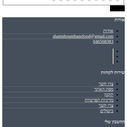
שמירה
אודות
אודות
shamshoumhansfood@gmail.com
046568383
שירות לקוחות
צרו קשר
מפת האתר
תקנון
מדיניות הפרטיות
צרו קשר
ביטולים
החשבון שלי