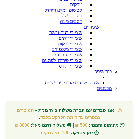
מרקים
קטשופ - מיונז וחרדל
רטבי בישול
רטבים מנות
שימורים
שימורי דגים ובשר
שימורי זיתים
שימורי ירקות
שימורי מלפפונים
שימורי עגבניות
שימורי פירות ולפתנים
שימורי תירס
פור שיפס
איפה משיגים מוצרי פור שיפס
מבצעים
⚠️
אנו עובדים עם חברת משלוחים חיצונית –
המוצרים
נמסרים עד קומת הקרקע בלבד
.
📦 מינימום הזמנה:
500 ₪
| 🚚 משלוח חינם מעל:
3000 ₪
⏱️ זמן אספקה:
1-5 ימי עסקים