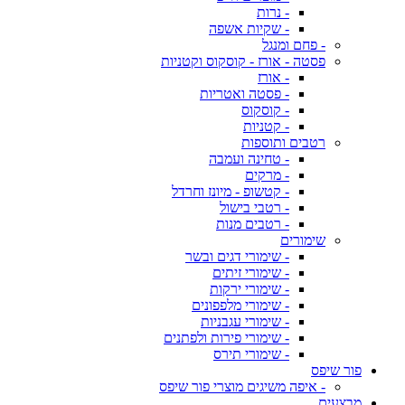
- נרות
- שקיות אשפה
- פחם ומנגל
פסטה - אורז - קוסקוס וקטניות
- אורז
- פסטה ואטריות
- קוסקוס
- קטניות
רטבים ותוספות
- טחינה ועמבה
- מרקים
- קטשופ - מיונז וחרדל
- רטבי בישול
- רטבים מנות
שימורים
- שימורי דגים ובשר
- שימורי זיתים
- שימורי ירקות
- שימורי מלפפונים
- שימורי עגבניות
- שימורי פירות ולפתנים
- שימורי תירס
פור שיפס
- איפה משיגים מוצרי פור שיפס
מבצעים