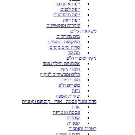
יינות אדומים
יינות לבנים
יינות מבעבעים
יינות רוזה
ליקרים וקוקטיילים
משקאות קלים
מים מינרליים
משקאות בטעמים
סודה ומים מוגזים
תה קר
ניקיון ומוצרי ח"פ
אלומניום וניילון נצמד
חומרי ניקיון
כלים ומכשירים לניקיון
מוצרי נייר
מוצרים ח"פ
נרות
שקיות אשפה
פחם ומנגל
פסטה - אורז - קוסקוס וקטניות
אורז
פסטה ואטריות
קוסקוס
קטניות
רטבים ותוספות
טחינה ועמבה