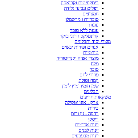
ביסקוויטים וקרואסון
וופלים וגביעי גלידה
חמצוצים
סוכריות ו מרשמלו
עוגות
עוגות ללא סוכר
קרונפלקס ו דגני בוקר
מוצרי יסוד ותבלינים
אגוזים ופירות יבשים
טורטיות
מוצרי אפיה וקנדיטוריה
מלח
סוכר
פרורי לחם
קמח וסולת
שמן חומץ ומיץ לימון
תבלינים
משקאות חריפים
ארק - אוזו וטקילה
בירות
וודקה - גין ורום
וויסקי
יינות אדומים
יינות לבנים
יינות מבעבעים