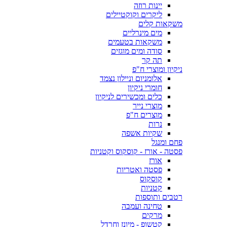
יינות רוזה
ליקרים וקוקטיילים
משקאות קלים
מים מינרליים
משקאות בטעמים
סודה ומים מוגזים
תה קר
ניקיון ומוצרי ח"פ
אלומניום וניילון נצמד
חומרי ניקיון
כלים ומכשירים לניקיון
מוצרי נייר
מוצרים ח"פ
נרות
שקיות אשפה
פחם ומנגל
פסטה - אורז - קוסקוס וקטניות
אורז
פסטה ואטריות
קוסקוס
קטניות
רטבים ותוספות
טחינה ועמבה
מרקים
קטשופ - מיונז וחרדל