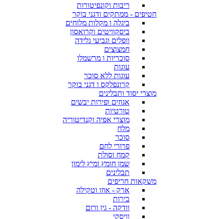
ריבות וקונפיטורות
חטיפים - ממתקים ודגני בוקר
ביגלה ו מקלות מלוחים
ביסקוויטים וקרואסון
וופלים וגביעי גלידה
חמצוצים
סוכריות ו מרשמלו
עוגות
עוגות ללא סוכר
קרונפלקס ו דגני בוקר
מוצרי יסוד ותבלינים
אגוזים ופירות יבשים
טורטיות
מוצרי אפיה וקנדיטוריה
מלח
סוכר
פרורי לחם
קמח וסולת
שמן חומץ ומיץ לימון
תבלינים
משקאות חריפים
ארק - אוזו וטקילה
בירות
וודקה - גין ורום
וויסקי