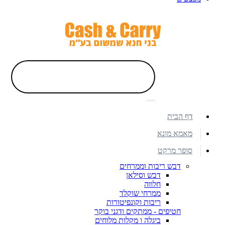
דף הבית
מאמא מונא
סופר מרקט
דבש ריבות וממרחים
דבש וסילאן
חלווה
ממרחי שוקלד
ריבות וקונפיטורות
חטיפים - ממתקים ודגני בוקר
ביגלה ו מקלות מלוחים