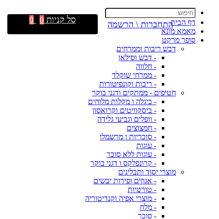
סל קניות
0
0
דף הבית
התחברות \ הרשמה
מאמא מונא
סופר מרקט
דבש ריבות וממרחים
- דבש וסילאן
- חלווה
- ממרחי שוקלד
- ריבות וקונפיטורות
חטיפים - ממתקים ודגני בוקר
- ביגלה ו מקלות מלוחים
- ביסקוויטים וקרואסון
- וופלים וגביעי גלידה
- חמצוצים
- סוכריות ו מרשמלו
- עוגות
- עוגות ללא סוכר
- קרונפלקס ו דגני בוקר
מוצרי יסוד ותבלינים
- אגוזים ופירות יבשים
- טורטיות
- מוצרי אפיה וקנדיטוריה
- מלח
- סוכר