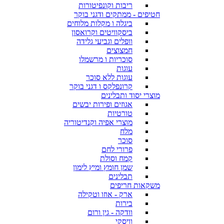
ריבות וקונפיטורות
חטיפים - ממתקים ודגני בוקר
ביגלה ו מקלות מלוחים
ביסקוויטים וקרואסון
וופלים וגביעי גלידה
חמצוצים
סוכריות ו מרשמלו
עוגות
עוגות ללא סוכר
קרונפלקס ו דגני בוקר
מוצרי יסוד ותבלינים
אגוזים ופירות יבשים
טורטיות
מוצרי אפיה וקנדיטוריה
מלח
סוכר
פרורי לחם
קמח וסולת
שמן חומץ ומיץ לימון
תבלינים
משקאות חריפים
ארק - אוזו וטקילה
בירות
וודקה - גין ורום
וויסקי