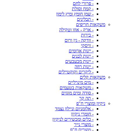
- פרורי לחם
- קמח וסולת
- שמן חומץ ומיץ לימון
- תבלינים
משקאות חריפים
- ארק - אוזו וטקילה
- בירות
- וודקה - גין ורום
- וויסקי
- יינות אדומים
- יינות לבנים
- יינות מבעבעים
- יינות רוזה
- ליקרים וקוקטיילים
משקאות קלים
- מים מינרליים
- משקאות בטעמים
- סודה ומים מוגזים
- תה קר
ניקיון ומוצרי ח"פ
- אלומניום וניילון נצמד
- חומרי ניקיון
- כלים ומכשירים לניקיון
- מוצרי נייר
- מוצרים ח"פ