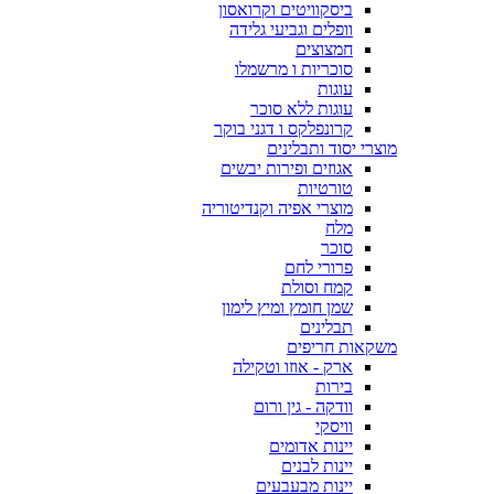
ביסקוויטים וקרואסון
וופלים וגביעי גלידה
חמצוצים
סוכריות ו מרשמלו
עוגות
עוגות ללא סוכר
קרונפלקס ו דגני בוקר
מוצרי יסוד ותבלינים
אגוזים ופירות יבשים
טורטיות
מוצרי אפיה וקנדיטוריה
מלח
סוכר
פרורי לחם
קמח וסולת
שמן חומץ ומיץ לימון
תבלינים
משקאות חריפים
ארק - אוזו וטקילה
בירות
וודקה - גין ורום
וויסקי
יינות אדומים
יינות לבנים
יינות מבעבעים