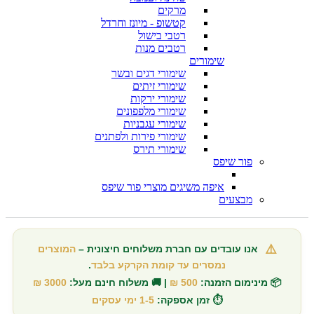
מרקים
קטשופ - מיונז וחרדל
רטבי בישול
רטבים מנות
שימורים
שימורי דגים ובשר
שימורי זיתים
שימורי ירקות
שימורי מלפפונים
שימורי עגבניות
שימורי פירות ולפתנים
שימורי תירס
פור שיפס
איפה משיגים מוצרי פור שיפס
מבצעים
⚠️
אנו עובדים עם חברת משלוחים חיצונית –
המוצרים
נמסרים עד קומת הקרקע בלבד
.
📦 מינימום הזמנה:
500 ₪
| 🚚 משלוח חינם מעל:
3000 ₪
⏱️ זמן אספקה:
1-5 ימי עסקים