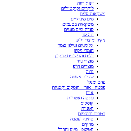
יינות רוזה
ליקרים וקוקטיילים
משקאות קלים
מים מינרליים
משקאות בטעמים
סודה ומים מוגזים
תה קר
ניקיון ומוצרי ח"פ
אלומניום וניילון נצמד
חומרי ניקיון
כלים ומכשירים לניקיון
מוצרי נייר
מוצרים ח"פ
נרות
שקיות אשפה
פחם ומנגל
פסטה - אורז - קוסקוס וקטניות
אורז
פסטה ואטריות
קוסקוס
קטניות
רטבים ותוספות
טחינה ועמבה
מרקים
קטשופ - מיונז וחרדל