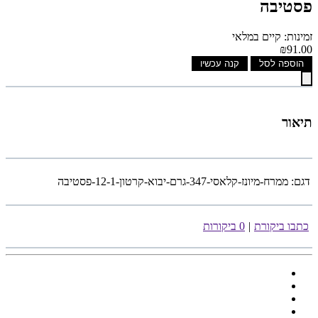
פסטיבה
זמינות: קיים במלאי
₪91.00
הוספה לסל
קנה עכשיו
תיאור
דגם:
ממרח-מיונז-קלאסי-347-גרם-יבוא-קרטון-12-1-פסטיבה
כתבו ביקורת
|
0 ביקורות