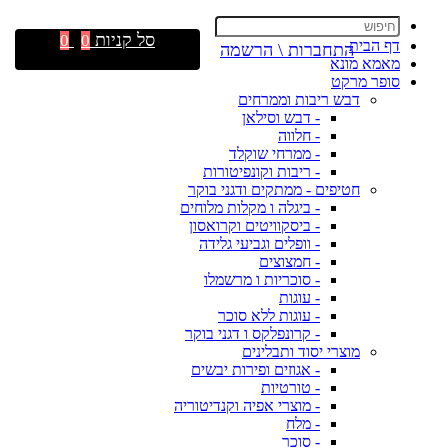
סל קניות
0
0
דף הבית
התחברות \ הרשמה
מאמא מונא
סופר מרקט
דבש ריבות וממרחים
- דבש וסילאן
- חלווה
- ממרחי שוקלד
- ריבות וקונפיטורות
חטיפים - ממתקים ודגני בוקר
- ביגלה ו מקלות מלוחים
- ביסקוויטים וקרואסון
- וופלים וגביעי גלידה
- חמצוצים
- סוכריות ו מרשמלו
- עוגות
- עוגות ללא סוכר
- קרונפלקס ו דגני בוקר
מוצרי יסוד ותבלינים
- אגוזים ופירות יבשים
- טורטיות
- מוצרי אפיה וקנדיטוריה
- מלח
- סוכר