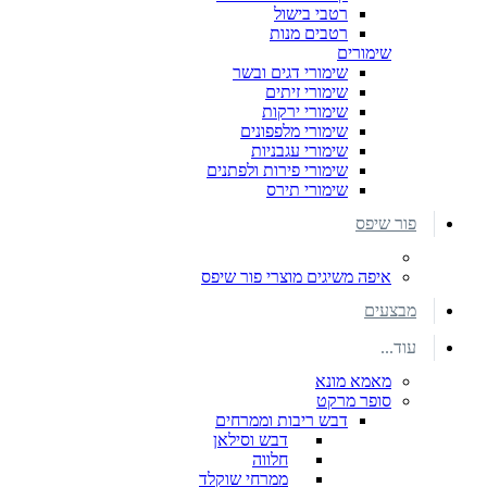
רטבי בישול
רטבים מנות
שימורים
שימורי דגים ובשר
שימורי זיתים
שימורי ירקות
שימורי מלפפונים
שימורי עגבניות
שימורי פירות ולפתנים
שימורי תירס
פור שיפס
איפה משיגים מוצרי פור שיפס
מבצעים
עוד...
מאמא מונא
סופר מרקט
דבש ריבות וממרחים
דבש וסילאן
חלווה
ממרחי שוקלד