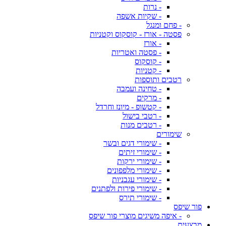
- נרות
- שקיות אשפה
- פחם ומנגל
פסטה - אורז - קוסקוס וקטניות
- אורז
- פסטה ואטריות
- קוסקוס
- קטניות
רטבים ותוספות
- טחינה ועמבה
- מרקים
- קטשופ - מיונז וחרדל
- רטבי בישול
- רטבים מנות
שימורים
- שימורי דגים ובשר
- שימורי זיתים
- שימורי ירקות
- שימורי מלפפונים
- שימורי עגבניות
- שימורי פירות ולפתנים
- שימורי תירס
פור שיפס
- איפה משיגים מוצרי פור שיפס
מבצעים