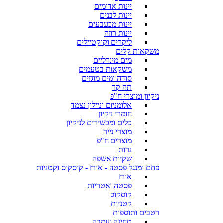
יינות אדומים
יינות לבנים
יינות מבעבעים
יינות רוזה
ליקרים וקוקטיילים
משקאות קלים
מים מינרליים
משקאות בטעמים
סודה ומים מוגזים
תה קר
ניקיון ומוצרי ח"פ
אלומניום וניילון נצמד
חומרי ניקיון
כלים ומכשירים לניקיון
מוצרי נייר
מוצרים ח"פ
נרות
שקיות אשפה
פחם ומנגל
פסטה - אורז - קוסקוס וקטניות
אורז
פסטה ואטריות
קוסקוס
קטניות
רטבים ותוספות
טחינה ועמבה