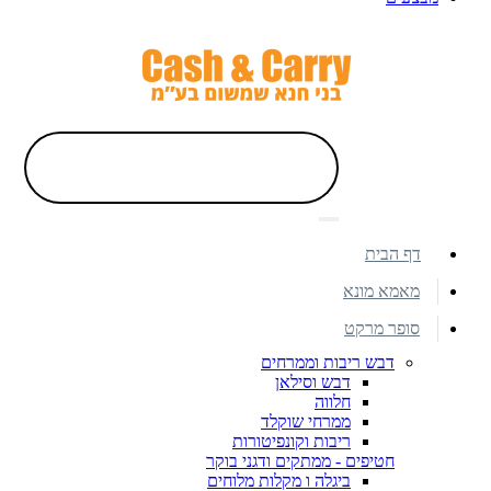
דף הבית
מאמא מונא
סופר מרקט
דבש ריבות וממרחים
דבש וסילאן
חלווה
ממרחי שוקלד
ריבות וקונפיטורות
חטיפים - ממתקים ודגני בוקר
ביגלה ו מקלות מלוחים