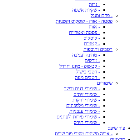
- נרות
- שקיות אשפה
- פחם ומנגל
פסטה - אורז - קוסקוס וקטניות
- אורז
- פסטה ואטריות
- קוסקוס
- קטניות
רטבים ותוספות
- טחינה ועמבה
- מרקים
- קטשופ - מיונז וחרדל
- רטבי בישול
- רטבים מנות
שימורים
- שימורי דגים ובשר
- שימורי זיתים
- שימורי ירקות
- שימורי מלפפונים
- שימורי עגבניות
- שימורי פירות ולפתנים
- שימורי תירס
פור שיפס
- איפה משיגים מוצרי פור שיפס
מבצעים