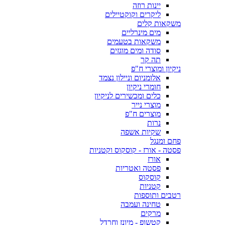
יינות רוזה
ליקרים וקוקטיילים
משקאות קלים
מים מינרליים
משקאות בטעמים
סודה ומים מוגזים
תה קר
ניקיון ומוצרי ח"פ
אלומניום וניילון נצמד
חומרי ניקיון
כלים ומכשירים לניקיון
מוצרי נייר
מוצרים ח"פ
נרות
שקיות אשפה
פחם ומנגל
פסטה - אורז - קוסקוס וקטניות
אורז
פסטה ואטריות
קוסקוס
קטניות
רטבים ותוספות
טחינה ועמבה
מרקים
קטשופ - מיונז וחרדל