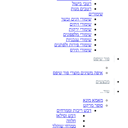
רטבי בישול
רטבים מנות
שימורים
שימורי דגים ובשר
שימורי זיתים
שימורי ירקות
שימורי מלפפונים
שימורי עגבניות
שימורי פירות ולפתנים
שימורי תירס
פור שיפס
איפה משיגים מוצרי פור שיפס
מבצעים
עוד...
מאמא מונא
סופר מרקט
דבש ריבות וממרחים
דבש וסילאן
חלווה
ממרחי שוקלד