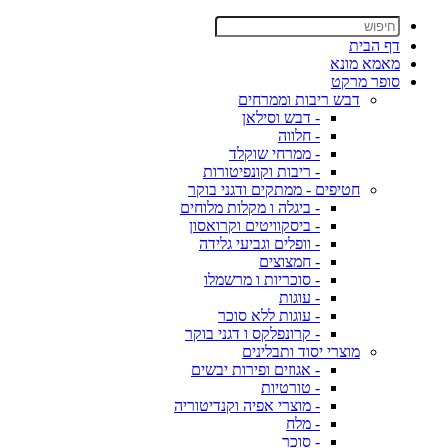
דף הבית
מאמא מונא
סופר מרקט
דבש ריבות וממרחים
- דבש וסילאן
- חלווה
- ממרחי שוקלד
- ריבות וקונפיטורות
חטיפים - ממתקים ודגני בוקר
- ביגלה ו מקלות מלוחים
- ביסקוויטים וקרואסון
- וופלים וגביעי גלידה
- חמצוצים
- סוכריות ו מרשמלו
- עוגות
- עוגות ללא סוכר
- קרונפלקס ו דגני בוקר
מוצרי יסוד ותבלינים
- אגוזים ופירות יבשים
- טורטיות
- מוצרי אפיה וקנדיטוריה
- מלח
- סוכר