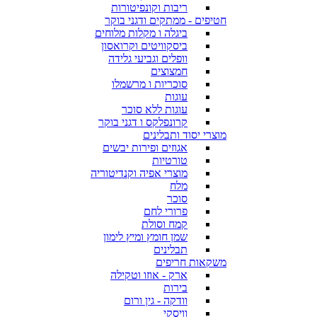
ריבות וקונפיטורות
חטיפים - ממתקים ודגני בוקר
ביגלה ו מקלות מלוחים
ביסקוויטים וקרואסון
וופלים וגביעי גלידה
חמצוצים
סוכריות ו מרשמלו
עוגות
עוגות ללא סוכר
קרונפלקס ו דגני בוקר
מוצרי יסוד ותבלינים
אגוזים ופירות יבשים
טורטיות
מוצרי אפיה וקנדיטוריה
מלח
סוכר
פרורי לחם
קמח וסולת
שמן חומץ ומיץ לימון
תבלינים
משקאות חריפים
ארק - אוזו וטקילה
בירות
וודקה - גין ורום
וויסקי