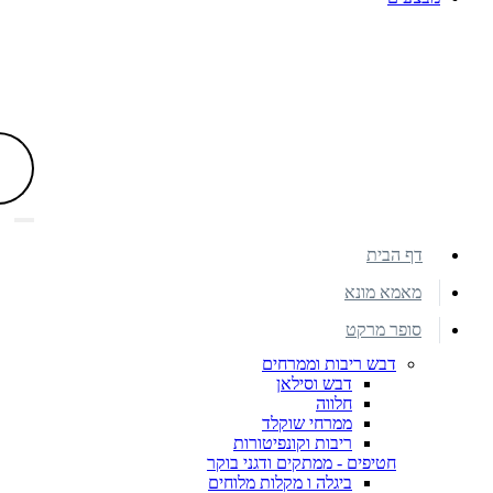
דף הבית
מאמא מונא
סופר מרקט
דבש ריבות וממרחים
דבש וסילאן
חלווה
ממרחי שוקלד
ריבות וקונפיטורות
חטיפים - ממתקים ודגני בוקר
ביגלה ו מקלות מלוחים