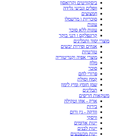
ביסקוויטים וקרואסון
וופלים וגביעי גלידה
חמצוצים
סוכריות ו מרשמלו
עוגות
עוגות ללא סוכר
קרונפלקס ו דגני בוקר
מוצרי יסוד ותבלינים
אגוזים ופירות יבשים
טורטיות
מוצרי אפיה וקנדיטוריה
מלח
סוכר
פרורי לחם
קמח וסולת
שמן חומץ ומיץ לימון
תבלינים
משקאות חריפים
ארק - אוזו וטקילה
בירות
וודקה - גין ורום
וויסקי
יינות אדומים
יינות לבנים
יינות מבעבעים