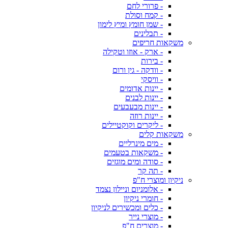
- פרורי לחם
- קמח וסולת
- שמן חומץ ומיץ לימון
- תבלינים
משקאות חריפים
- ארק - אוזו וטקילה
- בירות
- וודקה - גין ורום
- וויסקי
- יינות אדומים
- יינות לבנים
- יינות מבעבעים
- יינות רוזה
- ליקרים וקוקטיילים
משקאות קלים
- מים מינרליים
- משקאות בטעמים
- סודה ומים מוגזים
- תה קר
ניקיון ומוצרי ח"פ
- אלומניום וניילון נצמד
- חומרי ניקיון
- כלים ומכשירים לניקיון
- מוצרי נייר
- מוצרים ח"פ