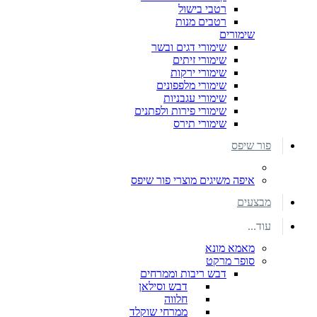
רטבי בישול
רטבים מנות
שימורים
שימורי דגים ובשר
שימורי זיתים
שימורי ירקות
שימורי מלפפונים
שימורי עגבניות
שימורי פירות ולפתנים
שימורי תירס
פור שיפס
איפה משיגים מוצרי פור שיפס
מבצעים
עוד...
מאמא מונא
סופר מרקט
דבש ריבות וממרחים
דבש וסילאן
חלווה
ממרחי שוקלד