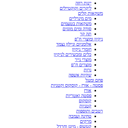
יינות רוזה
ליקרים וקוקטיילים
משקאות קלים
מים מינרליים
משקאות בטעמים
סודה ומים מוגזים
תה קר
ניקיון ומוצרי ח"פ
אלומניום וניילון נצמד
חומרי ניקיון
כלים ומכשירים לניקיון
מוצרי נייר
מוצרים ח"פ
נרות
שקיות אשפה
פחם ומנגל
פסטה - אורז - קוסקוס וקטניות
אורז
פסטה ואטריות
קוסקוס
קטניות
רטבים ותוספות
טחינה ועמבה
מרקים
קטשופ - מיונז וחרדל