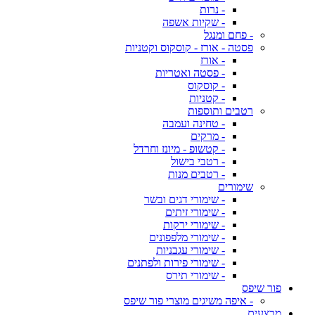
- נרות
- שקיות אשפה
- פחם ומנגל
פסטה - אורז - קוסקוס וקטניות
- אורז
- פסטה ואטריות
- קוסקוס
- קטניות
רטבים ותוספות
- טחינה ועמבה
- מרקים
- קטשופ - מיונז וחרדל
- רטבי בישול
- רטבים מנות
שימורים
- שימורי דגים ובשר
- שימורי זיתים
- שימורי ירקות
- שימורי מלפפונים
- שימורי עגבניות
- שימורי פירות ולפתנים
- שימורי תירס
פור שיפס
- איפה משיגים מוצרי פור שיפס
מבצעים