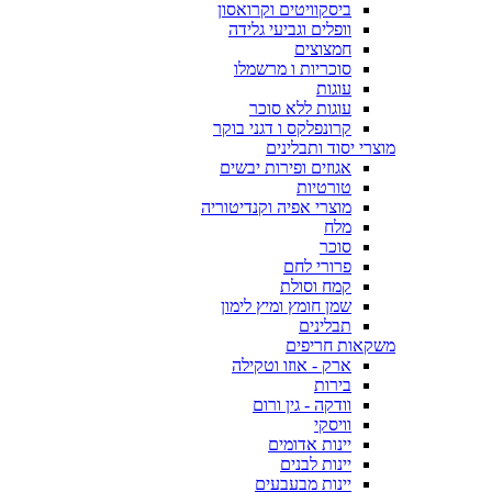
ביסקוויטים וקרואסון
וופלים וגביעי גלידה
חמצוצים
סוכריות ו מרשמלו
עוגות
עוגות ללא סוכר
קרונפלקס ו דגני בוקר
מוצרי יסוד ותבלינים
אגוזים ופירות יבשים
טורטיות
מוצרי אפיה וקנדיטוריה
מלח
סוכר
פרורי לחם
קמח וסולת
שמן חומץ ומיץ לימון
תבלינים
משקאות חריפים
ארק - אוזו וטקילה
בירות
וודקה - גין ורום
וויסקי
יינות אדומים
יינות לבנים
יינות מבעבעים