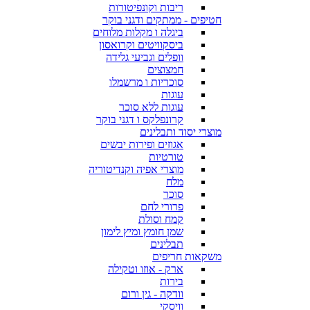
ריבות וקונפיטורות
חטיפים - ממתקים ודגני בוקר
ביגלה ו מקלות מלוחים
ביסקוויטים וקרואסון
וופלים וגביעי גלידה
חמצוצים
סוכריות ו מרשמלו
עוגות
עוגות ללא סוכר
קרונפלקס ו דגני בוקר
מוצרי יסוד ותבלינים
אגוזים ופירות יבשים
טורטיות
מוצרי אפיה וקנדיטוריה
מלח
סוכר
פרורי לחם
קמח וסולת
שמן חומץ ומיץ לימון
תבלינים
משקאות חריפים
ארק - אוזו וטקילה
בירות
וודקה - גין ורום
וויסקי