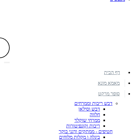
דף הבית
מאמא מונא
סופר מרקט
דבש ריבות וממרחים
דבש וסילאן
חלווה
ממרחי שוקלד
ריבות וקונפיטורות
חטיפים - ממתקים ודגני בוקר
ביגלה ו מקלות מלוחים