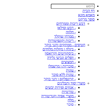
דף הבית
מאמא מונא
סופר מרקט
דבש ריבות וממרחים
- דבש וסילאן
- חלווה
- ממרחי שוקלד
- ריבות וקונפיטורות
חטיפים - ממתקים ודגני בוקר
- ביגלה ו מקלות מלוחים
- ביסקוויטים וקרואסון
- וופלים וגביעי גלידה
- חמצוצים
- סוכריות ו מרשמלו
- עוגות
- עוגות ללא סוכר
- קרונפלקס ו דגני בוקר
מוצרי יסוד ותבלינים
- אגוזים ופירות יבשים
- טורטיות
- מוצרי אפיה וקנדיטוריה
- מלח
- סוכר