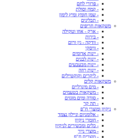
- פרורי לחם
- קמח וסולת
- שמן חומץ ומיץ לימון
- תבלינים
משקאות חריפים
- ארק - אוזו וטקילה
- בירות
- וודקה - גין ורום
- וויסקי
- יינות אדומים
- יינות לבנים
- יינות מבעבעים
- יינות רוזה
- ליקרים וקוקטיילים
משקאות קלים
- מים מינרליים
- משקאות בטעמים
- סודה ומים מוגזים
- תה קר
ניקיון ומוצרי ח"פ
- אלומניום וניילון נצמד
- חומרי ניקיון
- כלים ומכשירים לניקיון
- מוצרי נייר
- מוצרים ח"פ