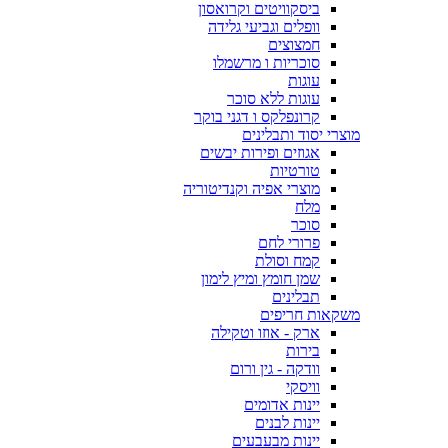
ביסקוויטים וקרואסון
וופלים וגביעי גלידה
חמצוצים
סוכריות ו מרשמלו
עוגות
עוגות ללא סוכר
קרונפלקס ו דגני בוקר
מוצרי יסוד ותבלינים
אגוזים ופירות יבשים
טורטיות
מוצרי אפיה וקנדיטוריה
מלח
סוכר
פרורי לחם
קמח וסולת
שמן חומץ ומיץ לימון
תבלינים
משקאות חריפים
ארק - אוזו וטקילה
בירות
וודקה - גין ורום
וויסקי
יינות אדומים
יינות לבנים
יינות מבעבעים