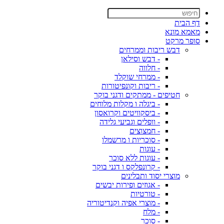
דף הבית
מאמא מונא
סופר מרקט
דבש ריבות וממרחים
- דבש וסילאן
- חלווה
- ממרחי שוקלד
- ריבות וקונפיטורות
חטיפים - ממתקים ודגני בוקר
- ביגלה ו מקלות מלוחים
- ביסקוויטים וקרואסון
- וופלים וגביעי גלידה
- חמצוצים
- סוכריות ו מרשמלו
- עוגות
- עוגות ללא סוכר
- קרונפלקס ו דגני בוקר
מוצרי יסוד ותבלינים
- אגוזים ופירות יבשים
- טורטיות
- מוצרי אפיה וקנדיטוריה
- מלח
- סוכר