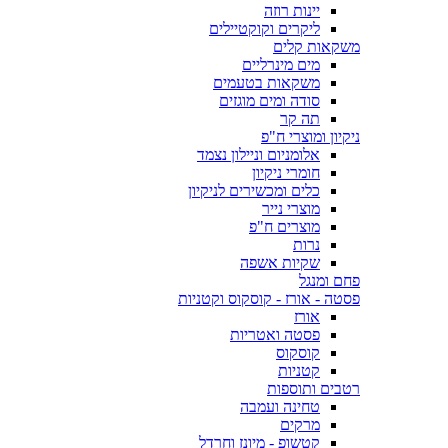
יינות רוזה
ליקרים וקוקטיילים
משקאות קלים
מים מינרליים
משקאות בטעמים
סודה ומים מוגזים
תה קר
ניקיון ומוצרי ח"פ
אלומניום וניילון נצמד
חומרי ניקיון
כלים ומכשירים לניקיון
מוצרי נייר
מוצרים ח"פ
נרות
שקיות אשפה
פחם ומנגל
פסטה - אורז - קוסקוס וקטניות
אורז
פסטה ואטריות
קוסקוס
קטניות
רטבים ותוספות
טחינה ועמבה
מרקים
קטשופ - מיונז וחרדל