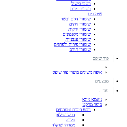
רטבי בישול
רטבים מנות
שימורים
שימורי דגים ובשר
שימורי זיתים
שימורי ירקות
שימורי מלפפונים
שימורי עגבניות
שימורי פירות ולפתנים
שימורי תירס
פור שיפס
איפה משיגים מוצרי פור שיפס
מבצעים
עוד...
מאמא מונא
סופר מרקט
דבש ריבות וממרחים
דבש וסילאן
חלווה
ממרחי שוקלד