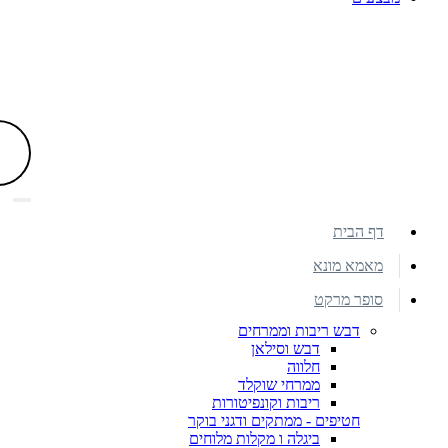
דף הבית
מאמא מונא
סופר מרקט
דבש ריבות וממרחים
דבש וסילאן
חלווה
ממרחי שוקלד
ריבות וקונפיטורות
חטיפים - ממתקים ודגני בוקר
ביגלה ו מקלות מלוחים