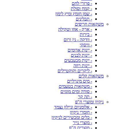
- פרורי לחם
- קמח וסולת
- שמן חומץ ומיץ לימון
- תבלינים
משקאות חריפים
- ארק - אוזו וטקילה
- בירות
- וודקה - גין ורום
- וויסקי
- יינות אדומים
- יינות לבנים
- יינות מבעבעים
- יינות רוזה
- ליקרים וקוקטיילים
משקאות קלים
- מים מינרליים
- משקאות בטעמים
- סודה ומים מוגזים
- תה קר
ניקיון ומוצרי ח"פ
- אלומניום וניילון נצמד
- חומרי ניקיון
- כלים ומכשירים לניקיון
- מוצרי נייר
- מוצרים ח"פ