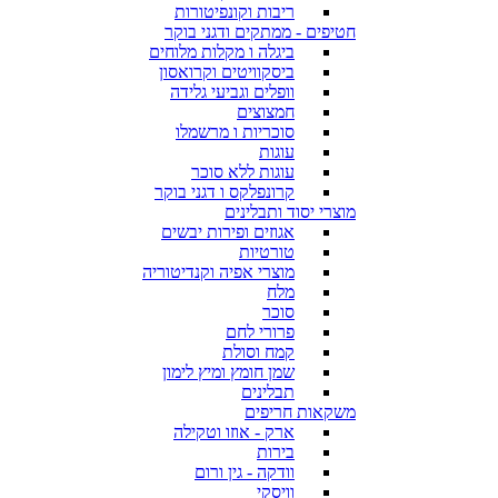
ריבות וקונפיטורות
חטיפים - ממתקים ודגני בוקר
ביגלה ו מקלות מלוחים
ביסקוויטים וקרואסון
וופלים וגביעי גלידה
חמצוצים
סוכריות ו מרשמלו
עוגות
עוגות ללא סוכר
קרונפלקס ו דגני בוקר
מוצרי יסוד ותבלינים
אגוזים ופירות יבשים
טורטיות
מוצרי אפיה וקנדיטוריה
מלח
סוכר
פרורי לחם
קמח וסולת
שמן חומץ ומיץ לימון
תבלינים
משקאות חריפים
ארק - אוזו וטקילה
בירות
וודקה - גין ורום
וויסקי