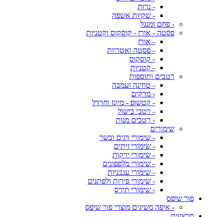
- נרות
- שקיות אשפה
- פחם ומנגל
פסטה - אורז - קוסקוס וקטניות
- אורז
- פסטה ואטריות
- קוסקוס
- קטניות
רטבים ותוספות
- טחינה ועמבה
- מרקים
- קטשופ - מיונז וחרדל
- רטבי בישול
- רטבים מנות
שימורים
- שימורי דגים ובשר
- שימורי זיתים
- שימורי ירקות
- שימורי מלפפונים
- שימורי עגבניות
- שימורי פירות ולפתנים
- שימורי תירס
פור שיפס
- איפה משיגים מוצרי פור שיפס
מבצעים