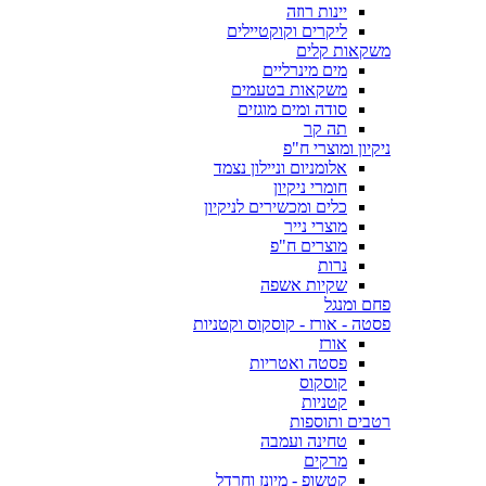
יינות רוזה
ליקרים וקוקטיילים
משקאות קלים
מים מינרליים
משקאות בטעמים
סודה ומים מוגזים
תה קר
ניקיון ומוצרי ח"פ
אלומניום וניילון נצמד
חומרי ניקיון
כלים ומכשירים לניקיון
מוצרי נייר
מוצרים ח"פ
נרות
שקיות אשפה
פחם ומנגל
פסטה - אורז - קוסקוס וקטניות
אורז
פסטה ואטריות
קוסקוס
קטניות
רטבים ותוספות
טחינה ועמבה
מרקים
קטשופ - מיונז וחרדל