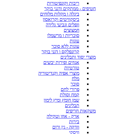
ריבות וקונפיטורות
חטיפים - ממתקים ודגני בוקר
ביגלה ו מקלות מלוחים
ביסקוויטים וקרואסון
וופלים וגביעי גלידה
חמצוצים
סוכריות ו מרשמלו
עוגות
עוגות ללא סוכר
קרונפלקס ו דגני בוקר
מוצרי יסוד ותבלינים
אגוזים ופירות יבשים
טורטיות
מוצרי אפיה וקנדיטוריה
מלח
סוכר
פרורי לחם
קמח וסולת
שמן חומץ ומיץ לימון
תבלינים
משקאות חריפים
ארק - אוזו וטקילה
בירות
וודקה - גין ורום
וויסקי