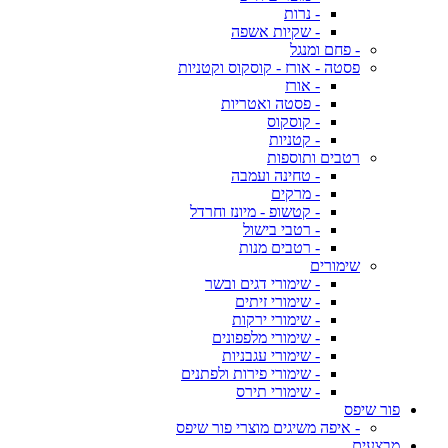
- נרות
- שקיות אשפה
- פחם ומנגל
פסטה - אורז - קוסקוס וקטניות
- אורז
- פסטה ואטריות
- קוסקוס
- קטניות
רטבים ותוספות
- טחינה ועמבה
- מרקים
- קטשופ - מיונז וחרדל
- רטבי בישול
- רטבים מנות
שימורים
- שימורי דגים ובשר
- שימורי זיתים
- שימורי ירקות
- שימורי מלפפונים
- שימורי עגבניות
- שימורי פירות ולפתנים
- שימורי תירס
פור שיפס
- איפה משיגים מוצרי פור שיפס
מבצעים