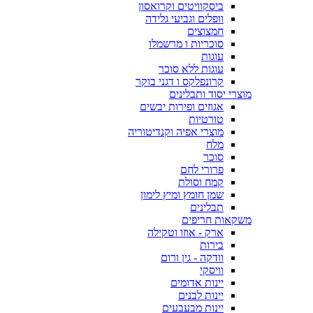
ביסקוויטים וקרואסון
וופלים וגביעי גלידה
חמצוצים
סוכריות ו מרשמלו
עוגות
עוגות ללא סוכר
קרונפלקס ו דגני בוקר
מוצרי יסוד ותבלינים
אגוזים ופירות יבשים
טורטיות
מוצרי אפיה וקנדיטוריה
מלח
סוכר
פרורי לחם
קמח וסולת
שמן חומץ ומיץ לימון
תבלינים
משקאות חריפים
ארק - אוזו וטקילה
בירות
וודקה - גין ורום
וויסקי
יינות אדומים
יינות לבנים
יינות מבעבעים