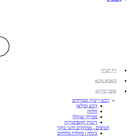
דף הבית
מאמא מונא
סופר מרקט
דבש ריבות וממרחים
דבש וסילאן
חלווה
ממרחי שוקלד
ריבות וקונפיטורות
חטיפים - ממתקים ודגני בוקר
ביגלה ו מקלות מלוחים