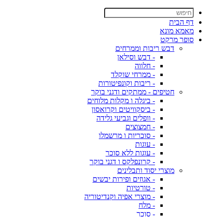
דף הבית
מאמא מונא
סופר מרקט
דבש ריבות וממרחים
- דבש וסילאן
- חלווה
- ממרחי שוקלד
- ריבות וקונפיטורות
חטיפים - ממתקים ודגני בוקר
- ביגלה ו מקלות מלוחים
- ביסקוויטים וקרואסון
- וופלים וגביעי גלידה
- חמצוצים
- סוכריות ו מרשמלו
- עוגות
- עוגות ללא סוכר
- קרונפלקס ו דגני בוקר
מוצרי יסוד ותבלינים
- אגוזים ופירות יבשים
- טורטיות
- מוצרי אפיה וקנדיטוריה
- מלח
- סוכר