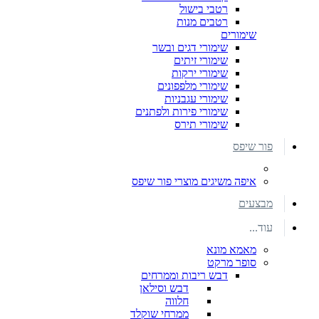
רטבי בישול
רטבים מנות
שימורים
שימורי דגים ובשר
שימורי זיתים
שימורי ירקות
שימורי מלפפונים
שימורי עגבניות
שימורי פירות ולפתנים
שימורי תירס
פור שיפס
איפה משיגים מוצרי פור שיפס
מבצעים
עוד...
מאמא מונא
סופר מרקט
דבש ריבות וממרחים
דבש וסילאן
חלווה
ממרחי שוקלד