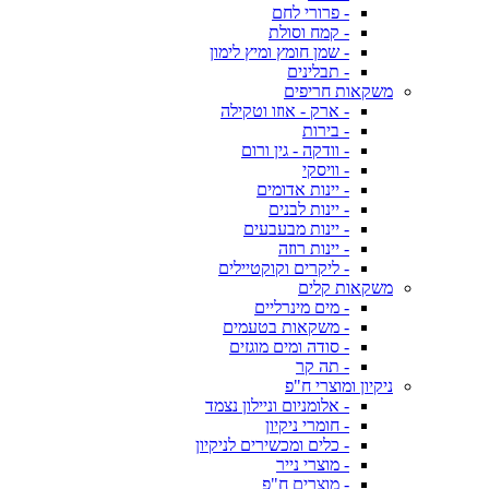
- פרורי לחם
- קמח וסולת
- שמן חומץ ומיץ לימון
- תבלינים
משקאות חריפים
- ארק - אוזו וטקילה
- בירות
- וודקה - גין ורום
- וויסקי
- יינות אדומים
- יינות לבנים
- יינות מבעבעים
- יינות רוזה
- ליקרים וקוקטיילים
משקאות קלים
- מים מינרליים
- משקאות בטעמים
- סודה ומים מוגזים
- תה קר
ניקיון ומוצרי ח"פ
- אלומניום וניילון נצמד
- חומרי ניקיון
- כלים ומכשירים לניקיון
- מוצרי נייר
- מוצרים ח"פ