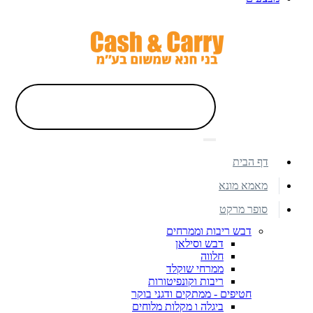
דף הבית
מאמא מונא
סופר מרקט
דבש ריבות וממרחים
דבש וסילאן
חלווה
ממרחי שוקלד
ריבות וקונפיטורות
חטיפים - ממתקים ודגני בוקר
ביגלה ו מקלות מלוחים