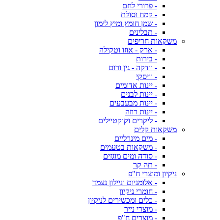
- פרורי לחם
- קמח וסולת
- שמן חומץ ומיץ לימון
- תבלינים
משקאות חריפים
- ארק - אוזו וטקילה
- בירות
- וודקה - גין ורום
- וויסקי
- יינות אדומים
- יינות לבנים
- יינות מבעבעים
- יינות רוזה
- ליקרים וקוקטיילים
משקאות קלים
- מים מינרליים
- משקאות בטעמים
- סודה ומים מוגזים
- תה קר
ניקיון ומוצרי ח"פ
- אלומניום וניילון נצמד
- חומרי ניקיון
- כלים ומכשירים לניקיון
- מוצרי נייר
- מוצרים ח"פ