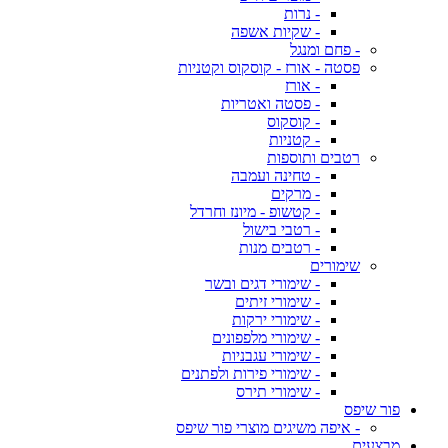
- נרות
- שקיות אשפה
- פחם ומנגל
פסטה - אורז - קוסקוס וקטניות
- אורז
- פסטה ואטריות
- קוסקוס
- קטניות
רטבים ותוספות
- טחינה ועמבה
- מרקים
- קטשופ - מיונז וחרדל
- רטבי בישול
- רטבים מנות
שימורים
- שימורי דגים ובשר
- שימורי זיתים
- שימורי ירקות
- שימורי מלפפונים
- שימורי עגבניות
- שימורי פירות ולפתנים
- שימורי תירס
פור שיפס
- איפה משיגים מוצרי פור שיפס
מבצעים