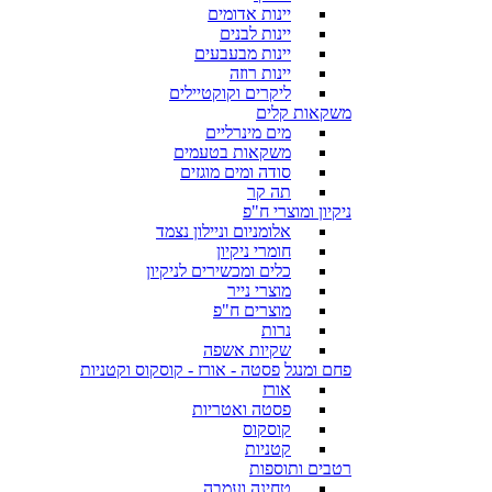
יינות אדומים
יינות לבנים
יינות מבעבעים
יינות רוזה
ליקרים וקוקטיילים
משקאות קלים
מים מינרליים
משקאות בטעמים
סודה ומים מוגזים
תה קר
ניקיון ומוצרי ח"פ
אלומניום וניילון נצמד
חומרי ניקיון
כלים ומכשירים לניקיון
מוצרי נייר
מוצרים ח"פ
נרות
שקיות אשפה
פחם ומנגל
פסטה - אורז - קוסקוס וקטניות
אורז
פסטה ואטריות
קוסקוס
קטניות
רטבים ותוספות
טחינה ועמבה