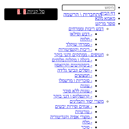
סל קניות
0
0
דף הבית
התחברות \ הרשמה
מאמא מונא
סופר מרקט
דבש ריבות וממרחים
- דבש וסילאן
- חלווה
- ממרחי שוקלד
- ריבות וקונפיטורות
חטיפים - ממתקים ודגני בוקר
- ביגלה ו מקלות מלוחים
- ביסקוויטים וקרואסון
- וופלים וגביעי גלידה
- חמצוצים
- סוכריות ו מרשמלו
- עוגות
- עוגות ללא סוכר
- קרונפלקס ו דגני בוקר
מוצרי יסוד ותבלינים
- אגוזים ופירות יבשים
- טורטיות
- מוצרי אפיה וקנדיטוריה
- מלח
- סוכר