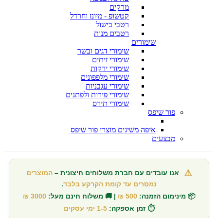
מרקים
קטשופ - מיונז וחרדל
רטבי בישול
רטבים מנות
שימורים
שימורי דגים ובשר
שימורי זיתים
שימורי ירקות
שימורי מלפפונים
שימורי עגבניות
שימורי פירות ולפתנים
שימורי תירס
פור שיפס
איפה משיגים מוצרי פור שיפס
מבצעים
⚠️
אנו עובדים עם חברת משלוחים חיצונית –
המוצרים
נמסרים עד קומת הקרקע בלבד
.
📦 מינימום הזמנה:
500 ₪
| 🚚 משלוח חינם מעל:
3000 ₪
⏱️ זמן אספקה:
1-5 ימי עסקים