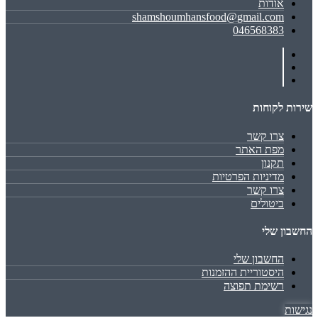
אודות
shamshoumhansfood@gmail.com
046568383
שירות לקוחות
צרו קשר
מפת האתר
תקנון
מדיניות הפרטיות
צרו קשר
ביטולים
החשבון שלי
החשבון שלי
היסטוריית ההזמנות
רשימת תפוצה
נגישות