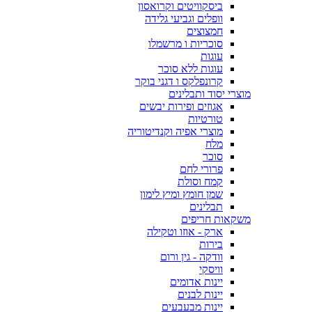
ביסקוויטים וקרואסון
וופלים וגביעי גלידה
חמצוצים
סוכריות ו מרשמלו
עוגות
עוגות ללא סוכר
קרונפלקס ו דגני בוקר
מוצרי יסוד ותבלינים
אגוזים ופירות יבשים
טורטיות
מוצרי אפיה וקנדיטוריה
מלח
סוכר
פרורי לחם
קמח וסולת
שמן חומץ ומיץ לימון
תבלינים
משקאות חריפים
ארק - אוזו וטקילה
בירות
וודקה - גין ורום
וויסקי
יינות אדומים
יינות לבנים
יינות מבעבעים