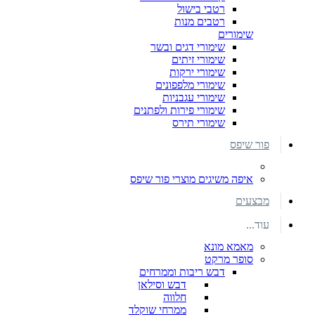
רטבי בישול
רטבים מנות
שימורים
שימורי דגים ובשר
שימורי זיתים
שימורי ירקות
שימורי מלפפונים
שימורי עגבניות
שימורי פירות ולפתנים
שימורי תירס
פור שיפס
איפה משיגים מוצרי פור שיפס
מבצעים
עוד...
מאמא מונא
סופר מרקט
דבש ריבות וממרחים
דבש וסילאן
חלווה
ממרחי שוקלד