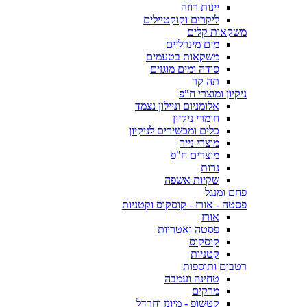
יינות רוזה
ליקרים וקוקטיילים
משקאות קלים
מים מינרליים
משקאות בטעמים
סודה ומים מוגזים
תה קר
ניקיון ומוצרי ח"פ
אלומניום וניילון נצמד
חומרי ניקיון
כלים ומכשירים לניקיון
מוצרי נייר
מוצרים ח"פ
נרות
שקיות אשפה
פחם ומנגל
פסטה - אורז - קוסקוס וקטניות
אורז
פסטה ואטריות
קוסקוס
קטניות
רטבים ותוספות
טחינה ועמבה
מרקים
קטשופ - מיונז וחרדל