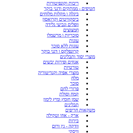
ריבות וקונפיטורות
חטיפים - ממתקים ודגני בוקר
ביגלה ו מקלות מלוחים
ביסקוויטים וקרואסון
וופלים וגביעי גלידה
חמצוצים
סוכריות ו מרשמלו
עוגות
עוגות ללא סוכר
קרונפלקס ו דגני בוקר
מוצרי יסוד ותבלינים
אגוזים ופירות יבשים
טורטיות
מוצרי אפיה וקנדיטוריה
מלח
סוכר
פרורי לחם
קמח וסולת
שמן חומץ ומיץ לימון
תבלינים
משקאות חריפים
ארק - אוזו וטקילה
בירות
וודקה - גין ורום
וויסקי