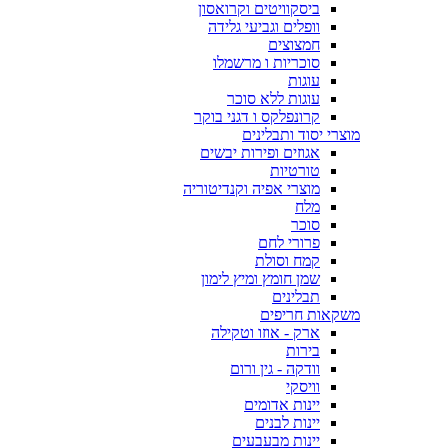
ביסקוויטים וקרואסון
וופלים וגביעי גלידה
חמצוצים
סוכריות ו מרשמלו
עוגות
עוגות ללא סוכר
קרונפלקס ו דגני בוקר
מוצרי יסוד ותבלינים
אגוזים ופירות יבשים
טורטיות
מוצרי אפיה וקנדיטוריה
מלח
סוכר
פרורי לחם
קמח וסולת
שמן חומץ ומיץ לימון
תבלינים
משקאות חריפים
ארק - אוזו וטקילה
בירות
וודקה - גין ורום
וויסקי
יינות אדומים
יינות לבנים
יינות מבעבעים