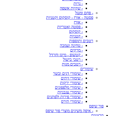
- נרות
- שקיות אשפה
- פחם ומנגל
פסטה - אורז - קוסקוס וקטניות
- אורז
- פסטה ואטריות
- קוסקוס
- קטניות
רטבים ותוספות
- טחינה ועמבה
- מרקים
- קטשופ - מיונז וחרדל
- רטבי בישול
- רטבים מנות
שימורים
- שימורי דגים ובשר
- שימורי זיתים
- שימורי ירקות
- שימורי מלפפונים
- שימורי עגבניות
- שימורי פירות ולפתנים
- שימורי תירס
פור שיפס
- איפה משיגים מוצרי פור שיפס
מבצעים