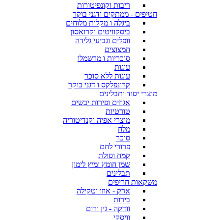
ריבות וקונפיטורות
חטיפים - ממתקים ודגני בוקר
ביגלה ו מקלות מלוחים
ביסקוויטים וקרואסון
וופלים וגביעי גלידה
חמצוצים
סוכריות ו מרשמלו
עוגות
עוגות ללא סוכר
קרונפלקס ו דגני בוקר
מוצרי יסוד ותבלינים
אגוזים ופירות יבשים
טורטיות
מוצרי אפיה וקנדיטוריה
מלח
סוכר
פרורי לחם
קמח וסולת
שמן חומץ ומיץ לימון
תבלינים
משקאות חריפים
ארק - אוזו וטקילה
בירות
וודקה - גין ורום
וויסקי