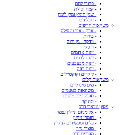
- פרורי לחם
- קמח וסולת
- שמן חומץ ומיץ לימון
- תבלינים
משקאות חריפים
- ארק - אוזו וטקילה
- בירות
- וודקה - גין ורום
- וויסקי
- יינות אדומים
- יינות לבנים
- יינות מבעבעים
- יינות רוזה
- ליקרים וקוקטיילים
משקאות קלים
- מים מינרליים
- משקאות בטעמים
- סודה ומים מוגזים
- תה קר
ניקיון ומוצרי ח"פ
- אלומניום וניילון נצמד
- חומרי ניקיון
- כלים ומכשירים לניקיון
- מוצרי נייר
- מוצרים ח"פ