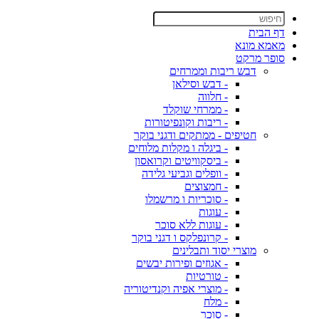
דף הבית
מאמא מונא
סופר מרקט
דבש ריבות וממרחים
- דבש וסילאן
- חלווה
- ממרחי שוקלד
- ריבות וקונפיטורות
חטיפים - ממתקים ודגני בוקר
- ביגלה ו מקלות מלוחים
- ביסקוויטים וקרואסון
- וופלים וגביעי גלידה
- חמצוצים
- סוכריות ו מרשמלו
- עוגות
- עוגות ללא סוכר
- קרונפלקס ו דגני בוקר
מוצרי יסוד ותבלינים
- אגוזים ופירות יבשים
- טורטיות
- מוצרי אפיה וקנדיטוריה
- מלח
- סוכר