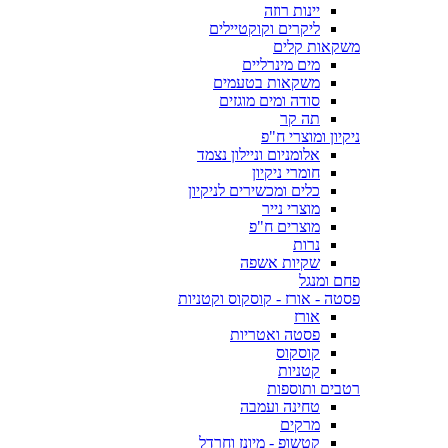
יינות רוזה
ליקרים וקוקטיילים
משקאות קלים
מים מינרליים
משקאות בטעמים
סודה ומים מוגזים
תה קר
ניקיון ומוצרי ח"פ
אלומניום וניילון נצמד
חומרי ניקיון
כלים ומכשירים לניקיון
מוצרי נייר
מוצרים ח"פ
נרות
שקיות אשפה
פחם ומנגל
פסטה - אורז - קוסקוס וקטניות
אורז
פסטה ואטריות
קוסקוס
קטניות
רטבים ותוספות
טחינה ועמבה
מרקים
קטשופ - מיונז וחרדל