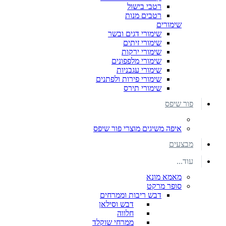
רטבי בישול
רטבים מנות
שימורים
שימורי דגים ובשר
שימורי זיתים
שימורי ירקות
שימורי מלפפונים
שימורי עגבניות
שימורי פירות ולפתנים
שימורי תירס
פור שיפס
איפה משיגים מוצרי פור שיפס
מבצעים
עוד...
מאמא מונא
סופר מרקט
דבש ריבות וממרחים
דבש וסילאן
חלווה
ממרחי שוקלד