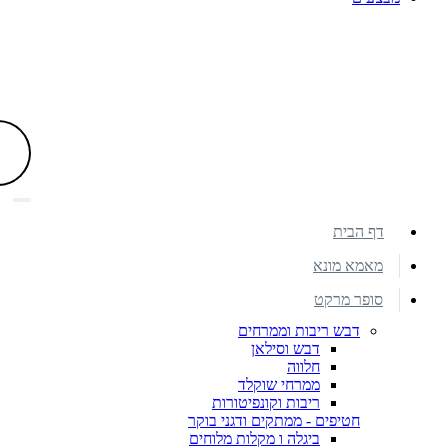
דף הבית
מאמא מונא
סופר מרקט
דבש ריבות וממרחים
דבש וסילאן
חלווה
ממרחי שוקלד
ריבות וקונפיטורות
חטיפים - ממתקים ודגני בוקר
ביגלה ו מקלות מלוחים