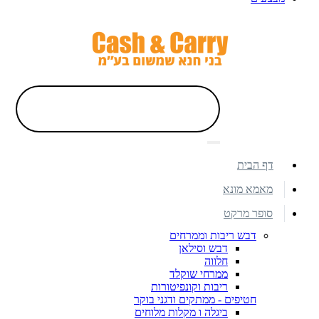
דף הבית
מאמא מונא
סופר מרקט
דבש ריבות וממרחים
דבש וסילאן
חלווה
ממרחי שוקלד
ריבות וקונפיטורות
חטיפים - ממתקים ודגני בוקר
ביגלה ו מקלות מלוחים