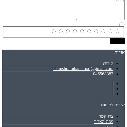
ציון
שמירה
אודות
אודות
shamshoumhansfood@gmail.com
046568383
שירות לקוחות
צרו קשר
מפת האתר
תקנון