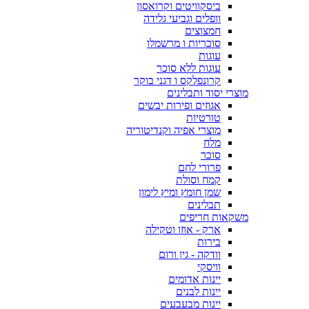
ביסקוויטים וקרואסון
וופלים וגביעי גלידה
חמצוצים
סוכריות ו מרשמלו
עוגות
עוגות ללא סוכר
קרונפלקס ו דגני בוקר
מוצרי יסוד ותבלינים
אגוזים ופירות יבשים
טורטיות
מוצרי אפיה וקנדיטוריה
מלח
סוכר
פרורי לחם
קמח וסולת
שמן חומץ ומיץ לימון
תבלינים
משקאות חריפים
ארק - אוזו וטקילה
בירות
וודקה - גין ורום
וויסקי
יינות אדומים
יינות לבנים
יינות מבעבעים