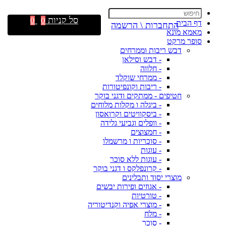
סל קניות
0
0
דף הבית
התחברות \ הרשמה
מאמא מונא
סופר מרקט
דבש ריבות וממרחים
- דבש וסילאן
- חלווה
- ממרחי שוקלד
- ריבות וקונפיטורות
חטיפים - ממתקים ודגני בוקר
- ביגלה ו מקלות מלוחים
- ביסקוויטים וקרואסון
- וופלים וגביעי גלידה
- חמצוצים
- סוכריות ו מרשמלו
- עוגות
- עוגות ללא סוכר
- קרונפלקס ו דגני בוקר
מוצרי יסוד ותבלינים
- אגוזים ופירות יבשים
- טורטיות
- מוצרי אפיה וקנדיטוריה
- מלח
- סוכר