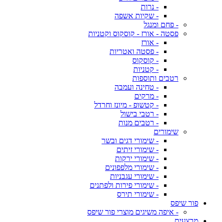
- נרות
- שקיות אשפה
- פחם ומנגל
פסטה - אורז - קוסקוס וקטניות
- אורז
- פסטה ואטריות
- קוסקוס
- קטניות
רטבים ותוספות
- טחינה ועמבה
- מרקים
- קטשופ - מיונז וחרדל
- רטבי בישול
- רטבים מנות
שימורים
- שימורי דגים ובשר
- שימורי זיתים
- שימורי ירקות
- שימורי מלפפונים
- שימורי עגבניות
- שימורי פירות ולפתנים
- שימורי תירס
פור שיפס
- איפה משיגים מוצרי פור שיפס
מבצעים