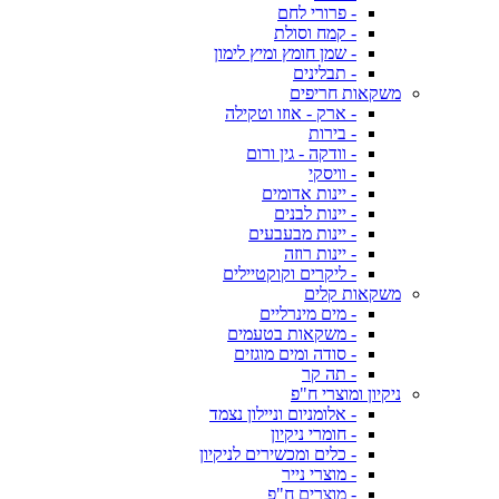
- פרורי לחם
- קמח וסולת
- שמן חומץ ומיץ לימון
- תבלינים
משקאות חריפים
- ארק - אוזו וטקילה
- בירות
- וודקה - גין ורום
- וויסקי
- יינות אדומים
- יינות לבנים
- יינות מבעבעים
- יינות רוזה
- ליקרים וקוקטיילים
משקאות קלים
- מים מינרליים
- משקאות בטעמים
- סודה ומים מוגזים
- תה קר
ניקיון ומוצרי ח"פ
- אלומניום וניילון נצמד
- חומרי ניקיון
- כלים ומכשירים לניקיון
- מוצרי נייר
- מוצרים ח"פ