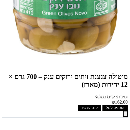
מוטולה צנצנת זיתים ירוקים ענק – 700 גרם ×
12 יחידות (מארז)
זמינות: קיים במלאי
₪162.00
הוספה לסל
קנה עכשיו