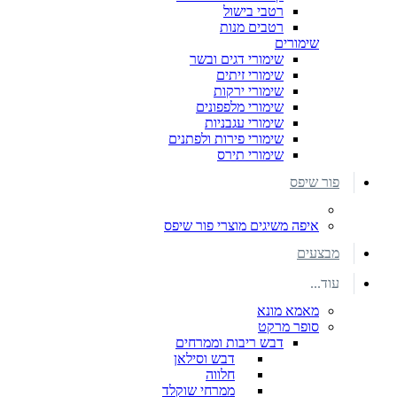
רטבי בישול
רטבים מנות
שימורים
שימורי דגים ובשר
שימורי זיתים
שימורי ירקות
שימורי מלפפונים
שימורי עגבניות
שימורי פירות ולפתנים
שימורי תירס
פור שיפס
איפה משיגים מוצרי פור שיפס
מבצעים
עוד...
מאמא מונא
סופר מרקט
דבש ריבות וממרחים
דבש וסילאן
חלווה
ממרחי שוקלד