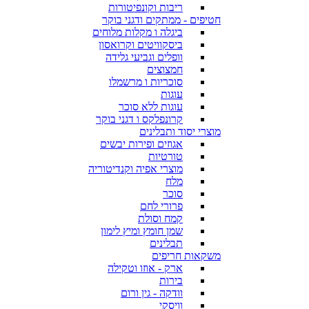
ריבות וקונפיטורות
חטיפים - ממתקים ודגני בוקר
ביגלה ו מקלות מלוחים
ביסקוויטים וקרואסון
וופלים וגביעי גלידה
חמצוצים
סוכריות ו מרשמלו
עוגות
עוגות ללא סוכר
קרונפלקס ו דגני בוקר
מוצרי יסוד ותבלינים
אגוזים ופירות יבשים
טורטיות
מוצרי אפיה וקנדיטוריה
מלח
סוכר
פרורי לחם
קמח וסולת
שמן חומץ ומיץ לימון
תבלינים
משקאות חריפים
ארק - אוזו וטקילה
בירות
וודקה - גין ורום
וויסקי