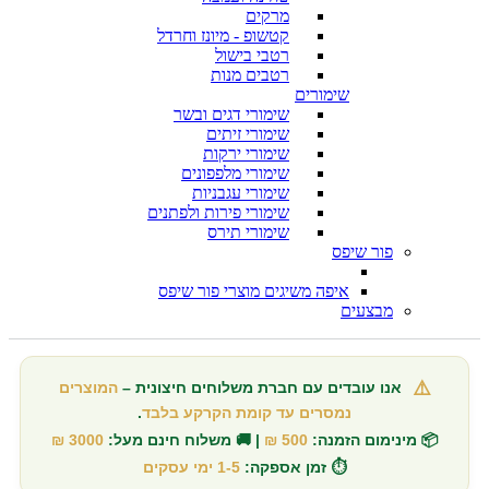
מרקים
קטשופ - מיונז וחרדל
רטבי בישול
רטבים מנות
שימורים
שימורי דגים ובשר
שימורי זיתים
שימורי ירקות
שימורי מלפפונים
שימורי עגבניות
שימורי פירות ולפתנים
שימורי תירס
פור שיפס
איפה משיגים מוצרי פור שיפס
מבצעים
⚠️
אנו עובדים עם חברת משלוחים חיצונית –
המוצרים
נמסרים עד קומת הקרקע בלבד
.
📦 מינימום הזמנה:
500 ₪
| 🚚 משלוח חינם מעל:
3000 ₪
⏱️ זמן אספקה:
1-5 ימי עסקים