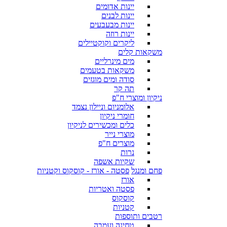
יינות אדומים
יינות לבנים
יינות מבעבעים
יינות רוזה
ליקרים וקוקטיילים
משקאות קלים
מים מינרליים
משקאות בטעמים
סודה ומים מוגזים
תה קר
ניקיון ומוצרי ח"פ
אלומניום וניילון נצמד
חומרי ניקיון
כלים ומכשירים לניקיון
מוצרי נייר
מוצרים ח"פ
נרות
שקיות אשפה
פחם ומנגל
פסטה - אורז - קוסקוס וקטניות
אורז
פסטה ואטריות
קוסקוס
קטניות
רטבים ותוספות
טחינה ועמבה