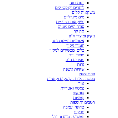
יינות רוזה
ליקרים וקוקטיילים
משקאות קלים
מים מינרליים
משקאות בטעמים
סודה ומים מוגזים
תה קר
ניקיון ומוצרי ח"פ
אלומניום וניילון נצמד
חומרי ניקיון
כלים ומכשירים לניקיון
מוצרי נייר
מוצרים ח"פ
נרות
שקיות אשפה
פחם ומנגל
פסטה - אורז - קוסקוס וקטניות
אורז
פסטה ואטריות
קוסקוס
קטניות
רטבים ותוספות
טחינה ועמבה
מרקים
קטשופ - מיונז וחרדל