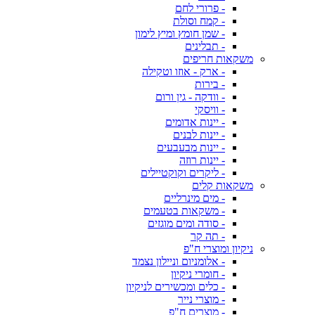
- פרורי לחם
- קמח וסולת
- שמן חומץ ומיץ לימון
- תבלינים
משקאות חריפים
- ארק - אוזו וטקילה
- בירות
- וודקה - גין ורום
- וויסקי
- יינות אדומים
- יינות לבנים
- יינות מבעבעים
- יינות רוזה
- ליקרים וקוקטיילים
משקאות קלים
- מים מינרליים
- משקאות בטעמים
- סודה ומים מוגזים
- תה קר
ניקיון ומוצרי ח"פ
- אלומניום וניילון נצמד
- חומרי ניקיון
- כלים ומכשירים לניקיון
- מוצרי נייר
- מוצרים ח"פ