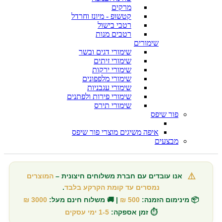
מרקים
קטשופ - מיונז וחרדל
רטבי בישול
רטבים מנות
שימורים
שימורי דגים ובשר
שימורי זיתים
שימורי ירקות
שימורי מלפפונים
שימורי עגבניות
שימורי פירות ולפתנים
שימורי תירס
פור שיפס
איפה משיגים מוצרי פור שיפס
מבצעים
⚠️
אנו עובדים עם חברת משלוחים חיצונית –
המוצרים
נמסרים עד קומת הקרקע בלבד
.
📦 מינימום הזמנה:
500 ₪
| 🚚 משלוח חינם מעל:
3000 ₪
⏱️ זמן אספקה:
1-5 ימי עסקים