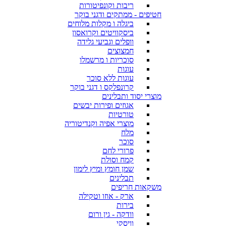
ריבות וקונפיטורות
חטיפים - ממתקים ודגני בוקר
ביגלה ו מקלות מלוחים
ביסקוויטים וקרואסון
וופלים וגביעי גלידה
חמצוצים
סוכריות ו מרשמלו
עוגות
עוגות ללא סוכר
קרונפלקס ו דגני בוקר
מוצרי יסוד ותבלינים
אגוזים ופירות יבשים
טורטיות
מוצרי אפיה וקנדיטוריה
מלח
סוכר
פרורי לחם
קמח וסולת
שמן חומץ ומיץ לימון
תבלינים
משקאות חריפים
ארק - אוזו וטקילה
בירות
וודקה - גין ורום
וויסקי