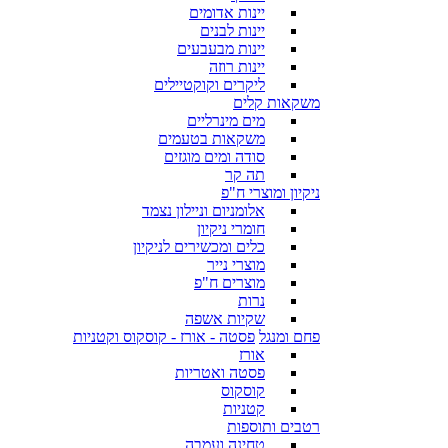
יינות אדומים
יינות לבנים
יינות מבעבעים
יינות רוזה
ליקרים וקוקטיילים
משקאות קלים
מים מינרליים
משקאות בטעמים
סודה ומים מוגזים
תה קר
ניקיון ומוצרי ח"פ
אלומניום וניילון נצמד
חומרי ניקיון
כלים ומכשירים לניקיון
מוצרי נייר
מוצרים ח"פ
נרות
שקיות אשפה
פחם ומנגל
פסטה - אורז - קוסקוס וקטניות
אורז
פסטה ואטריות
קוסקוס
קטניות
רטבים ותוספות
טחינה ועמבה