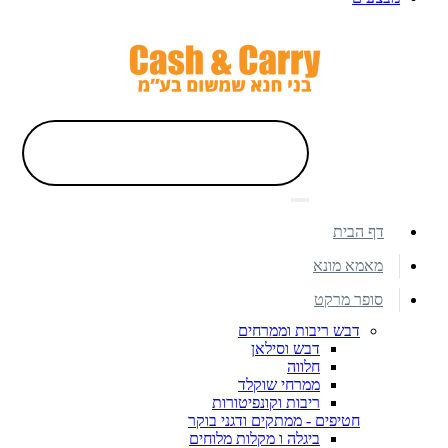
דף הבית
מאמא מונא
סופר מרקט
דבש ריבות וממרחים
דבש וסילאן
חלווה
ממרחי שוקלד
ריבות וקונפיטורות
חטיפים - ממתקים ודגני בוקר
ביגלה ו מקלות מלוחים