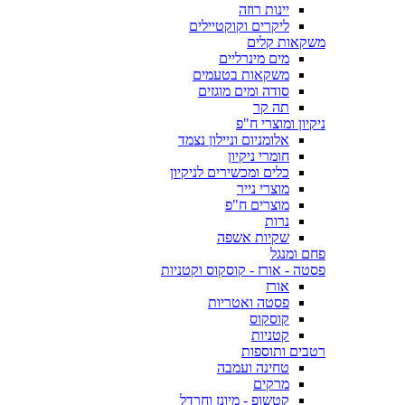
יינות רוזה
ליקרים וקוקטיילים
משקאות קלים
מים מינרליים
משקאות בטעמים
סודה ומים מוגזים
תה קר
ניקיון ומוצרי ח"פ
אלומניום וניילון נצמד
חומרי ניקיון
כלים ומכשירים לניקיון
מוצרי נייר
מוצרים ח"פ
נרות
שקיות אשפה
פחם ומנגל
פסטה - אורז - קוסקוס וקטניות
אורז
פסטה ואטריות
קוסקוס
קטניות
רטבים ותוספות
טחינה ועמבה
מרקים
קטשופ - מיונז וחרדל