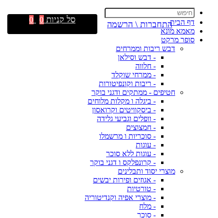
סל קניות
0
0
דף הבית
התחברות \ הרשמה
מאמא מונא
סופר מרקט
דבש ריבות וממרחים
- דבש וסילאן
- חלווה
- ממרחי שוקלד
- ריבות וקונפיטורות
חטיפים - ממתקים ודגני בוקר
- ביגלה ו מקלות מלוחים
- ביסקוויטים וקרואסון
- וופלים וגביעי גלידה
- חמצוצים
- סוכריות ו מרשמלו
- עוגות
- עוגות ללא סוכר
- קרונפלקס ו דגני בוקר
מוצרי יסוד ותבלינים
- אגוזים ופירות יבשים
- טורטיות
- מוצרי אפיה וקנדיטוריה
- מלח
- סוכר