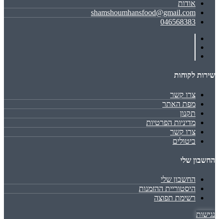
אודות
shamshoumhansfood@gmail.com
046568383
שירות לקוחות
צרו קשר
מפת האתר
תקנון
מדיניות הפרטיות
צרו קשר
ביטולים
החשבון שלי
החשבון שלי
היסטוריית ההזמנות
רשימת תפוצה
נגישות