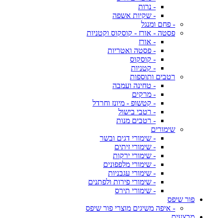
- נרות
- שקיות אשפה
- פחם ומנגל
פסטה - אורז - קוסקוס וקטניות
- אורז
- פסטה ואטריות
- קוסקוס
- קטניות
רטבים ותוספות
- טחינה ועמבה
- מרקים
- קטשופ - מיונז וחרדל
- רטבי בישול
- רטבים מנות
שימורים
- שימורי דגים ובשר
- שימורי זיתים
- שימורי ירקות
- שימורי מלפפונים
- שימורי עגבניות
- שימורי פירות ולפתנים
- שימורי תירס
פור שיפס
- איפה משיגים מוצרי פור שיפס
מבצעים