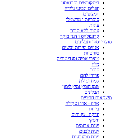
ביסקוויטים וקרואסון
וופלים וגביעי גלידה
חמצוצים
סוכריות ו מרשמלו
עוגות
עוגות ללא סוכר
קרונפלקס ו דגני בוקר
מוצרי יסוד ותבלינים
אגוזים ופירות יבשים
טורטיות
מוצרי אפיה וקנדיטוריה
מלח
סוכר
פרורי לחם
קמח וסולת
שמן חומץ ומיץ לימון
תבלינים
משקאות חריפים
ארק - אוזו וטקילה
בירות
וודקה - גין ורום
וויסקי
יינות אדומים
יינות לבנים
יינות מבעבעים