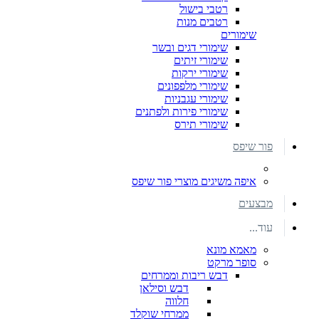
רטבי בישול
רטבים מנות
שימורים
שימורי דגים ובשר
שימורי זיתים
שימורי ירקות
שימורי מלפפונים
שימורי עגבניות
שימורי פירות ולפתנים
שימורי תירס
פור שיפס
איפה משיגים מוצרי פור שיפס
מבצעים
עוד...
מאמא מונא
סופר מרקט
דבש ריבות וממרחים
דבש וסילאן
חלווה
ממרחי שוקלד