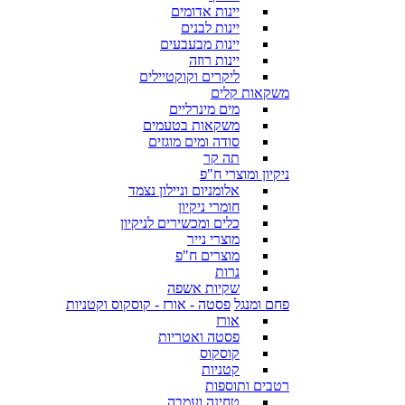
יינות אדומים
יינות לבנים
יינות מבעבעים
יינות רוזה
ליקרים וקוקטיילים
משקאות קלים
מים מינרליים
משקאות בטעמים
סודה ומים מוגזים
תה קר
ניקיון ומוצרי ח"פ
אלומניום וניילון נצמד
חומרי ניקיון
כלים ומכשירים לניקיון
מוצרי נייר
מוצרים ח"פ
נרות
שקיות אשפה
פחם ומנגל
פסטה - אורז - קוסקוס וקטניות
אורז
פסטה ואטריות
קוסקוס
קטניות
רטבים ותוספות
טחינה ועמבה