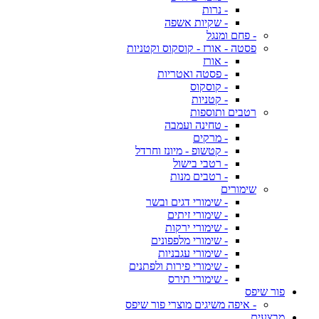
- נרות
- שקיות אשפה
- פחם ומנגל
פסטה - אורז - קוסקוס וקטניות
- אורז
- פסטה ואטריות
- קוסקוס
- קטניות
רטבים ותוספות
- טחינה ועמבה
- מרקים
- קטשופ - מיונז וחרדל
- רטבי בישול
- רטבים מנות
שימורים
- שימורי דגים ובשר
- שימורי זיתים
- שימורי ירקות
- שימורי מלפפונים
- שימורי עגבניות
- שימורי פירות ולפתנים
- שימורי תירס
פור שיפס
- איפה משיגים מוצרי פור שיפס
מבצעים