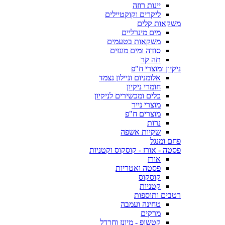
יינות רוזה
ליקרים וקוקטיילים
משקאות קלים
מים מינרליים
משקאות בטעמים
סודה ומים מוגזים
תה קר
ניקיון ומוצרי ח"פ
אלומניום וניילון נצמד
חומרי ניקיון
כלים ומכשירים לניקיון
מוצרי נייר
מוצרים ח"פ
נרות
שקיות אשפה
פחם ומנגל
פסטה - אורז - קוסקוס וקטניות
אורז
פסטה ואטריות
קוסקוס
קטניות
רטבים ותוספות
טחינה ועמבה
מרקים
קטשופ - מיונז וחרדל