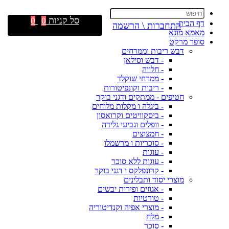
סל קניות
0
0
דף הבית
התחברות \ הרשמה
מאמא מונא
סופר מרקט
דבש ריבות וממרחים
- דבש וסילאן
- חלווה
- ממרחי שוקלד
- ריבות וקונפיטורות
חטיפים - ממתקים ודגני בוקר
- ביגלה ו מקלות מלוחים
- ביסקוויטים וקרואסון
- וופלים וגביעי גלידה
- חמצוצים
- סוכריות ו מרשמלו
- עוגות
- עוגות ללא סוכר
- קרונפלקס ו דגני בוקר
מוצרי יסוד ותבלינים
- אגוזים ופירות יבשים
- טורטיות
- מוצרי אפיה וקנדיטוריה
- מלח
- סוכר