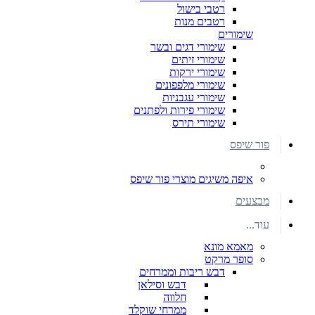
רטבי בישול
רטבים מנות
שימורים
שימורי דגים ובשר
שימורי זיתים
שימורי ירקות
שימורי מלפפונים
שימורי עגבניות
שימורי פירות ולפתנים
שימורי תירס
פור שיפס
איפה משיגים מוצרי פור שיפס
מבצעים
עוד...
מאמא מונא
סופר מרקט
דבש ריבות וממרחים
דבש וסילאן
חלווה
ממרחי שוקלד