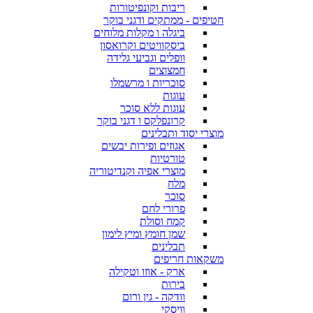
ריבות וקונפיטורות
חטיפים - ממתקים ודגני בוקר
ביגלה ו מקלות מלוחים
ביסקוויטים וקרואסון
וופלים וגביעי גלידה
חמצוצים
סוכריות ו מרשמלו
עוגות
עוגות ללא סוכר
קרונפלקס ו דגני בוקר
מוצרי יסוד ותבלינים
אגוזים ופירות יבשים
טורטיות
מוצרי אפיה וקנדיטוריה
מלח
סוכר
פרורי לחם
קמח וסולת
שמן חומץ ומיץ לימון
תבלינים
משקאות חריפים
ארק - אוזו וטקילה
בירות
וודקה - גין ורום
וויסקי