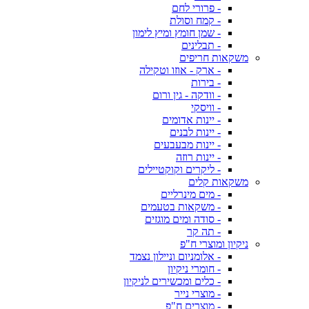
- פרורי לחם
- קמח וסולת
- שמן חומץ ומיץ לימון
- תבלינים
משקאות חריפים
- ארק - אוזו וטקילה
- בירות
- וודקה - גין ורום
- וויסקי
- יינות אדומים
- יינות לבנים
- יינות מבעבעים
- יינות רוזה
- ליקרים וקוקטיילים
משקאות קלים
- מים מינרליים
- משקאות בטעמים
- סודה ומים מוגזים
- תה קר
ניקיון ומוצרי ח"פ
- אלומניום וניילון נצמד
- חומרי ניקיון
- כלים ומכשירים לניקיון
- מוצרי נייר
- מוצרים ח"פ