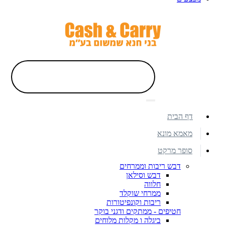
דף הבית
מאמא מונא
סופר מרקט
דבש ריבות וממרחים
דבש וסילאן
חלווה
ממרחי שוקלד
ריבות וקונפיטורות
חטיפים - ממתקים ודגני בוקר
ביגלה ו מקלות מלוחים