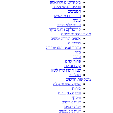
ביסקוויטים וקרואסון
וופלים וגביעי גלידה
חמצוצים
סוכריות ו מרשמלו
עוגות
עוגות ללא סוכר
קרונפלקס ו דגני בוקר
מוצרי יסוד ותבלינים
אגוזים ופירות יבשים
טורטיות
מוצרי אפיה וקנדיטוריה
מלח
סוכר
פרורי לחם
קמח וסולת
שמן חומץ ומיץ לימון
תבלינים
משקאות חריפים
ארק - אוזו וטקילה
בירות
וודקה - גין ורום
וויסקי
יינות אדומים
יינות לבנים
יינות מבעבעים